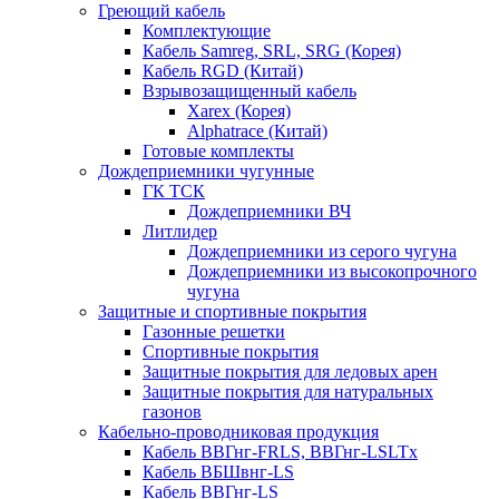
Греющий кабель
Комплектующие
Кабель Samreg, SRL, SRG (Корея)
Кабель RGD (Китай)
Взрывозащищенный кабель
Xarex (Корея)
Alphatrace (Китай)
Готовые комплекты
Дождеприемники чугунные
ГК ТСК
Дождеприемники ВЧ
Литлидер
Дождеприемники из серого чугуна
Дождеприемники из высокопрочного
чугуна
Защитные и спортивные покрытия
Газонные решетки
Спортивные покрытия
Защитные покрытия для ледовых арен
Защитные покрытия для натуральных
газонов
Кабельно-проводниковая продукция
Кабель ВВГнг-FRLS, ВВГнг-LSLTx
Кабель ВБШвнг-LS
Кабель ВВГнг-LS