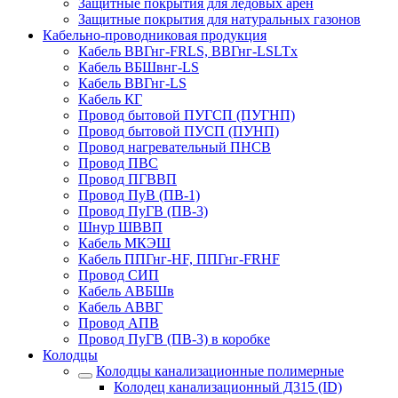
Защитные покрытия для ледовых арен
Защитные покрытия для натуральных газонов
Кабельно-проводниковая продукция
Кабель ВВГнг-FRLS, ВВГнг-LSLTx
Кабель ВБШвнг-LS
Кабель ВВГнг-LS
Кабель КГ
Провод бытовой ПУГСП (ПУГНП)
Провод бытовой ПУСП (ПУНП)
Провод нагревательный ПНСВ
Провод ПВС
Провод ПГВВП
Провод ПуВ (ПВ-1)
Провод ПуГВ (ПВ-3)
Шнур ШВВП
Кабель МКЭШ
Кабель ППГнг-HF, ППГнг-FRHF
Провод СИП
Кабель АВБШв
Кабель АВВГ
Провод АПВ
Провод ПуГВ (ПВ-3) в коробке
Колодцы
Колодцы канализационные полимерные
Колодец канализационный Д315 (ID)