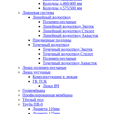
Колодцы д.460/400 мм
Колодцы д.575/500 мм
Ливневая система
Линейный водоотвод
Полимер-песчаные
Линейный водоотвод Экотек
Линейный водоотвод Стилот
Линейный водоотвод Аквасток
Придверные поддоны
Точечный водоотвод
Точечный водоотвод Экотек
Точечный водоотвод Стилот
Полимер-песчаные
Точечный водоотвод Аквасток
Люки полимер-песчаные
Люки чугунные
Комплектующие к люкам
ГК ТСК
Люки ВЧ
Геомембрана
Профилированная мембрана
Тёплый пол
Труба ПВ-0
Диаметр 110мм
Диаметр 125мм