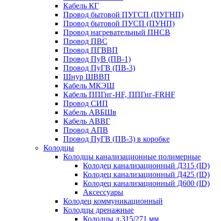
Кабель КГ
Провод бытовой ПУГСП (ПУГНП)
Провод бытовой ПУСП (ПУНП)
Провод нагревательный ПНСВ
Провод ПВС
Провод ПГВВП
Провод ПуВ (ПВ-1)
Провод ПуГВ (ПВ-3)
Шнур ШВВП
Кабель МКЭШ
Кабель ППГнг-HF, ППГнг-FRHF
Провод СИП
Кабель АВБШв
Кабель АВВГ
Провод АПВ
Провод ПуГВ (ПВ-3) в коробке
Колодцы
Колодцы канализационные полимерные
Колодец канализационный Д315 (ID)
Колодец канализационный Д425 (ID)
Колодец канализационный Д600 (ID)
Аксессуары
Колодец коммуникационный
Колодцы дренажные
Колодцы д.315/271 мм