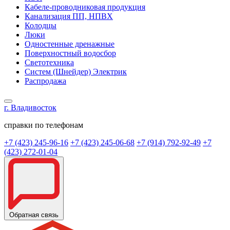
Кабеле-проводниковая продукция
Канализация ПП, НПВХ
Колодцы
Люки
Одностенные дренажные
Поверхностный водосбор
Светотехника
Систем (Шнейдер) Электрик
Распродажа
г. Владивосток
справки по телефонам
+7 (423) 245-96-16
+7 (423) 245-06-68
+7 (914) 792-92-49
+7
(423) 272-01-04
Обратная связь