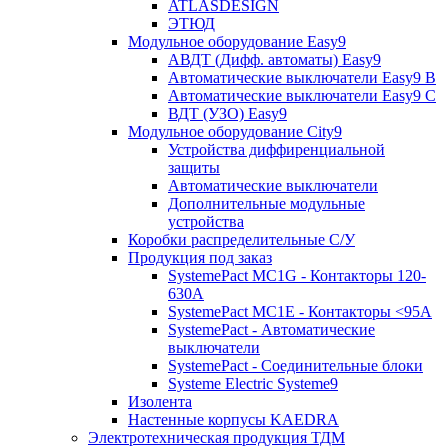
ATLASDESIGN
ЭТЮД
Модульное оборудование Easy9
АВДТ (Дифф. автоматы) Easy9
Автоматические выключатели Easy9 В
Автоматические выключатели Easy9 С
ВДТ (УЗО) Easy9
Модульное оборудование City9
Устройства диффиренциальной
защиты
Автоматические выключатели
Дополнительные модульные
устройства
Коробки распределительные C/У
Продукция под заказ
SystemePact MC1G - Контакторы 120-
630A
SystemePact MC1E - Контакторы <95A
SystemePact - Автоматические
выключатели
SystemePact - Соединительные блоки
Systeme Electric Systeme9
Изолента
Настенные корпусы KAEDRA
Электротехническая продукция ТДМ