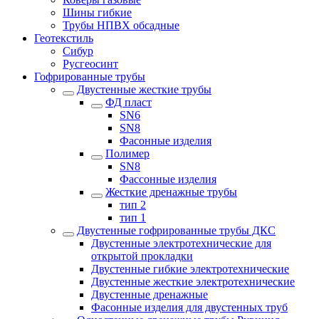
Шины гибкие
Трубы НПВХ обсадные
Геотекстиль
Сибур
Русгеосинт
Гофрированные трубы
Двустенные жесткие трубы
ФД пласт
SN6
SN8
Фасонные изделия
Полимер
SN8
Фассонные изделия
Жесткие дренажные трубы
тип 2
тип 1
Двустенные гофрированные трубы ДКС
Двустенные электротехнические для
открытой прокладки
Двустенные гибкие электротехнические
Двустенные жесткие электротехнические
Двустенные дренажные
Фасонные изделия для двустенных труб