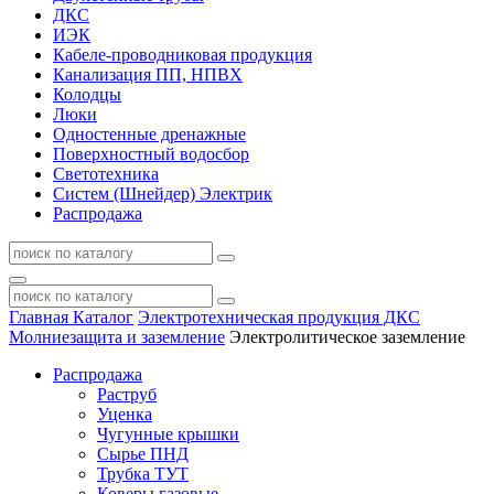
ДКС
ИЭК
Кабеле-проводниковая продукция
Канализация ПП, НПВХ
Колодцы
Люки
Одностенные дренажные
Поверхностный водосбор
Светотехника
Систем (Шнейдер) Электрик
Распродажа
Главная
Каталог
Электротехническая продукция ДКС
Молниезащита и заземление
Электролитическое заземление
Распродажа
Раструб
Уценка
Чугунные крышки
Сырье ПНД
Трубка ТУТ
Коверы газовые