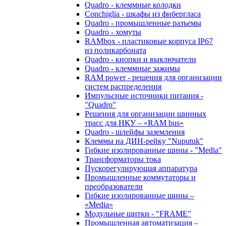
Quadro - клеммные колодки
Conchiglia - шкафы из фибергласа
Quadro - промышленные разъемы
Quadro - хомуты
RAMbox - пластиковые корпуса IP67
из поликарбоната
Quadro - кнопки и выключатели
Quadro - клеммные зажимы
RAM power - решения для организации
систем распределения
Импульсные источники питания -
"Quadro"
Решения для организации шинных
трасс для НКУ – «RAM bus»
Quadro - шлейфы заземления
Клеммы на ДИН-рейку "Nuputuk"
Гибкие изолированные шины - "Media"
Трансформаторы тока
Пускорегулирующая аппаратура
Промышленные коммутаторы и
преобразователи
Гибкие изолированные шины –
«Media»
Модульные щитки - "FRAME"
Промышленная автоматизация –