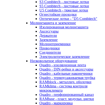
S3 Combitech - листовые лотки
S5 Combitech - листовые лотки
U5 Combitech - тяжелые лотки
Огнестойкие проходки
Оптические лотки - "D5 Combitech"
Молниезащита и заземление
Изолированная молниезащита
Аксессуары
Держатели
Заземление
Молниеприемники
Проводники
Соединители
Электролитическое заземление
Низковольтное оборудование
Quadro - изоляционная лента
Quadro - DIN-рейки и аксессуары
Quadro - кабельные наконечники
Quadro - термоусаживаемая трубка
RAMblock - металлич. оболочки
RAMklima - система контроля
микроклимата
Quadro - перфорированный канал
RAMbase - пласт. модульн. щитки
Quadro - маркировка