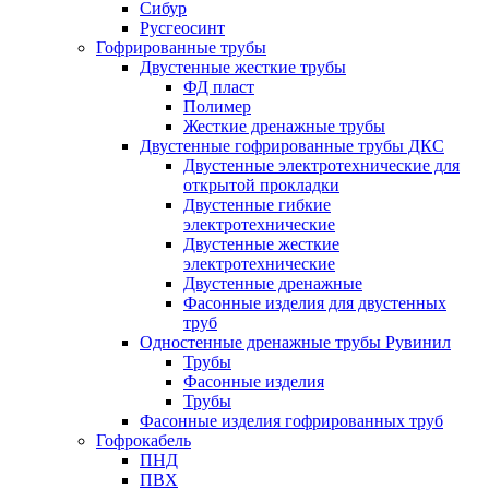
Сибур
Русгеосинт
Гофрированные трубы
Двустенные жесткие трубы
ФД пласт
Полимер
Жесткие дренажные трубы
Двустенные гофрированные трубы ДКС
Двустенные электротехнические для
открытой прокладки
Двустенные гибкие
электротехнические
Двустенные жесткие
электротехнические
Двустенные дренажные
Фасонные изделия для двустенных
труб
Одностенные дренажные трубы Рувинил
Трубы
Фасонные изделия
Трубы
Фасонные изделия гофрированных труб
Гофрокабель
ПНД
ПВХ