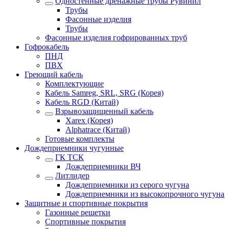
Одностенные дренажные трубы Рувинил
Трубы
Фасонные изделия
Трубы
Фасонные изделия гофрированных труб
Гофрокабель
ПНД
ПВХ
Греющий кабель
Комплектующие
Кабель Samreg, SRL, SRG (Корея)
Кабель RGD (Китай)
Взрывозащищенный кабель
Xarex (Корея)
Alphatrace (Китай)
Готовые комплекты
Дождеприемники чугунные
ГК ТСК
Дождеприемники ВЧ
Литлидер
Дождеприемники из серого чугуна
Дождеприемники из высокопрочного чугуна
Защитные и спортивные покрытия
Газонные решетки
Спортивные покрытия