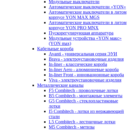
Модульные выключатели
Автоматические выключатели «YON»
Автоматические выключатели в литом
корпусе YON MAX MGS
Автоматические выключатели в литом
корпусе YON PRO MNX
Пускорегулирующая аппаратура
Модульные устройства «YON макс»
(YON max)
Кабельные короба
Avanti - универсальная серия ЭУИ
Brava - электроустановочные изделия
In-liner - классические короба
In-liner Aero - алюминиевые короба
In-liner Front - инновационные короба
Viva - электроустановочные изделия
Металлические каналы
F5 Combitech - проволочные лотки
B5 Combitech - монтажные элементы
G5 Combitech - стеклопластиковые
лотки
I5 Combitech - лотки из нержавеющей
стали
L5 Combitech - лестничные лотки
M5 Combitech - метизы