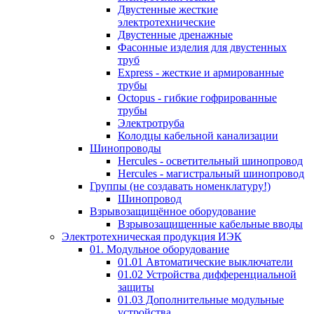
Двустенные жесткие
электротехнические
Двустенные дренажные
Фасонные изделия для двустенных
труб
Express - жесткие и армированные
трубы
Octopus - гибкие гофрированные
трубы
Электротруба
Колодцы кабельной канализации
Шинопроводы
Hercules - осветительный шинопровод
Hercules - магистральный шинопровод
Группы (не создавать номенклатуру!)
Шинопровод
Взрывозащищённое оборудование
Взрывозащищенные кабельные вводы
Электротехническая продукция ИЭК
01. Модульное оборудование
01.01 Автоматические выключатели
01.02 Устройства дифференциальной
защиты
01.03 Дополнительные модульные
устройства