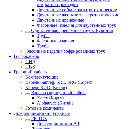
открытой прокладки
Двустенные гибкие электротехнические
Двустенные жесткие электротехнические
Двустенные дренажные
Фасонные изделия для двустенных труб
Одностенные дренажные трубы Рувинил
Трубы
Фасонные изделия
Трубы
Фасонные изделия гофрированных труб
Гофрокабель
ПНД
ПВХ
Греющий кабель
Комплектующие
Кабель Samreg, SRL, SRG (Корея)
Кабель RGD (Китай)
Взрывозащищенный кабель
Xarex (Корея)
Alphatrace (Китай)
Готовые комплекты
Дождеприемники чугунные
ГК ТСК
Дождеприемники ВЧ
Литлидер