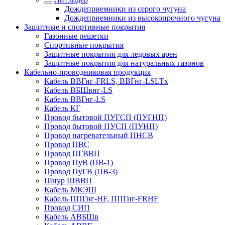
Дождеприемники из серого чугуна
Дождеприемники из высокопрочного чугуна
Защитные и спортивные покрытия
Газонные решетки
Спортивные покрытия
Защитные покрытия для ледовых арен
Защитные покрытия для натуральных газонов
Кабельно-проводниковая продукция
Кабель ВВГнг-FRLS, ВВГнг-LSLTx
Кабель ВБШвнг-LS
Кабель ВВГнг-LS
Кабель КГ
Провод бытовой ПУГСП (ПУГНП)
Провод бытовой ПУСП (ПУНП)
Провод нагревательный ПНСВ
Провод ПВС
Провод ПГВВП
Провод ПуВ (ПВ-1)
Провод ПуГВ (ПВ-3)
Шнур ШВВП
Кабель МКЭШ
Кабель ППГнг-HF, ППГнг-FRHF
Провод СИП
Кабель АВБШв