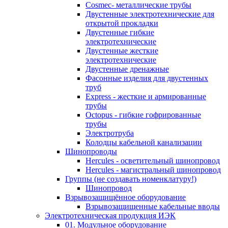
Cosmec- металлические трубы
Двустенные электротехнические для
открытой прокладки
Двустенные гибкие
электротехнические
Двустенные жесткие
электротехнические
Двустенные дренажные
Фасонные изделия для двустенных
труб
Express - жесткие и армированные
трубы
Octopus - гибкие гофрированные
трубы
Электротруба
Колодцы кабельной канализации
Шинопроводы
Hercules - осветительный шинопровод
Hercules - магистральный шинопровод
Группы (не создавать номенклатуру!)
Шинопровод
Взрывозащищённое оборудование
Взрывозащищенные кабельные вводы
Электротехническая продукция ИЭК
01. Модульное оборудование