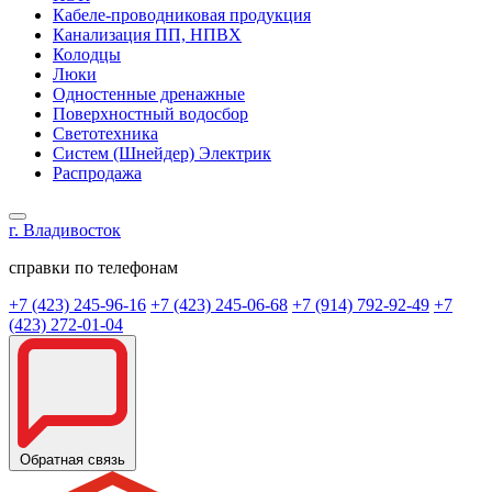
Кабеле-проводниковая продукция
Канализация ПП, НПВХ
Колодцы
Люки
Одностенные дренажные
Поверхностный водосбор
Светотехника
Систем (Шнейдер) Электрик
Распродажа
г. Владивосток
справки по телефонам
+7 (423) 245-96-16
+7 (423) 245-06-68
+7 (914) 792-92-49
+7
(423) 272-01-04
Обратная связь