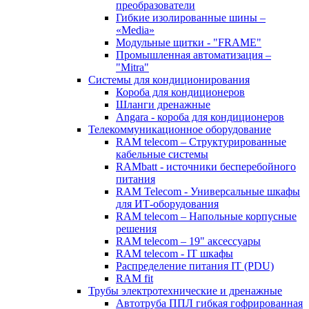
преобразователи
Гибкие изолированные шины –
«Media»
Модульные щитки - "FRAME"
Промышленная автоматизация –
"Mitra"
Системы для кондиционирования
Короба для кондиционеров
Шланги дренажные
Angara - короба для кондиционеров
Телекоммуникационное оборудование
RAM telecom – Структурированные
кабельные системы
RAMbatt - источники бесперебойного
питания
RAM Telecom - Универсальные шкафы
для ИТ-оборудования
RAM telecom – Напольные корпусные
решения
RAM telecom – 19" аксессуары
RAM telecom - IT шкафы
Распределение питания IT (PDU)
RAM fit
Трубы электротехнические и дренажные
Автотруба ППЛ гибкая гофрированная