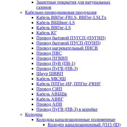
Защитные покрытия для натуральных
газонов
Кабельно-проводниковая продукция
Кабель ВВГнг-FRLS, ВВГнг-LSLTx
Кабель ВБШвнг-LS
Кабель ВВГнг-LS
Кабель КГ
Провод бытовой ПУГСП (ПУГНП)
Провод бытовой ПУСП (ПУНП)
Провод нагревательный ПНСВ
Провод ПВС
Провод ПГВВП
Провод ПуВ (ПВ-1)
Провод ПуГВ (ПВ-3)
Шнур ШВВП
Кабель МКЭШ
Кабель ППГнг-HF, ППГнг-FRHF
Провод СИП
Кабель АВБШв
Кабель АВВГ
Провод АПВ
Провод ПуГВ (ПВ-3) в коробке
Колодцы
Колодцы канализационные полимерные
Колодец канализационный Д315 (ID)