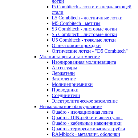
лотки
I5 Combitech - лотки из нержавеющей
стали
L5 Combitech - лестничные лотки
M5 Combitech - метизы
S3 Combitech - листовые лотки
S5 Combitech - листовые лотки
U5 Combitech - тяжелые лотки
Огнестойкие проходки
Оптические лотки - "D5 Combitech"
Молниезащита и заземление
Изолированная молниезащита
Аксессуары
Держатели
Заземление
Молниеприемники
Проводники
Соединители
Электролитическое заземление
Низковольтное оборудование
Quadro - изоляционная лента
Quadro - DIN-рейки и аксессуары
Quadro - кабельные наконечники
Quadro - термоусаживаемая трубка
RAMblock - металлич. оболочки