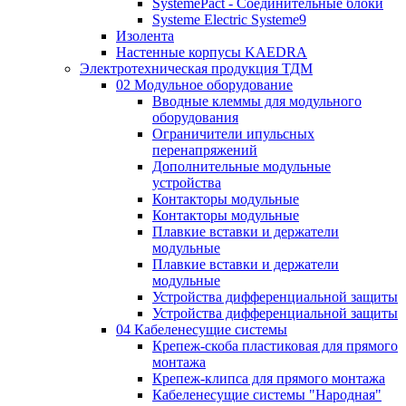
SystemePact - Соединительные блоки
Systeme Electric Systeme9
Изолента
Настенные корпусы KAEDRA
Электротехническая продукция ТДМ
02 Модульное оборудование
Вводные клеммы для модульного
оборудования
Ограничители ипульсных
перенапряжений
Дополнительные модульные
устройства
Контакторы модульные
Контакторы модульные
Плавкие вставки и держатели
модульные
Плавкие вставки и держатели
модульные
Устройства дифференциальной защиты
Устройства дифференциальной защиты
04 Кабеленесущие системы
Крепеж-скоба пластиковая для прямого
монтажа
Крепеж-клипса для прямого монтажа
Кабеленесущие системы "Народная"