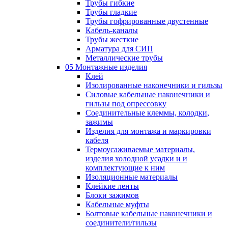
Трубы гибкие
Трубы гладкие
Трубы гофрированные двустенные
Кабель-каналы
Трубы жесткие
Арматура для СИП
Металлические трубы
05 Монтажные изделия
Клей
Изолированные наконечники и гильзы
Силовые кабельные наконечники и
гильзы под опрессовку
Соединительные клеммы, колодки,
зажимы
Изделия для монтажа и маркировки
кабеля
Термоусаживаемые материалы,
изделия холодной усадки и и
комплектующие к ним
Изоляционные материалы
Клейкие ленты
Блоки зажимов
Кабельные муфты
Болтовые кабельные наконечники и
соединители/гильзы