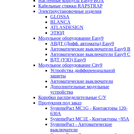
Настенные корпусы Easy9 BOX
Кабельные стяжки RAPSTRAP
Электроустановочные изделия
GLOSSA
BLANCA
ATLASDESIGN
ЭТЮД
Модульное оборудование Easy9
АВДТ (Дифф. автоматы) Easy9
Автоматические выключатели Easy9 В
Автоматические выключатели Easy9 С
ВДТ (УЗО) Easy9
Модульное оборудование City9
Устройства диффиренциальной
защиты
Автоматические выключатели
Дополнительные модульные
устройства
Коробки распределительные C/У
Продукция под заказ
SystemePact MC1G - Контакторы 120-
630A
SystemePact MC1E - Контакторы <95A
SystemePact - Автоматические
выключатели