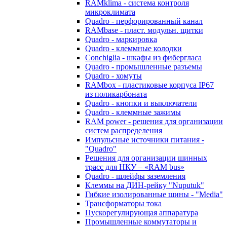
RAMklima - система контроля
микроклимата
Quadro - перфорированный канал
RAMbase - пласт. модульн. щитки
Quadro - маркировка
Quadro - клеммные колодки
Conchiglia - шкафы из фибергласа
Quadro - промышленные разъемы
Quadro - хомуты
RAMbox - пластиковые корпуса IP67
из поликарбоната
Quadro - кнопки и выключатели
Quadro - клеммные зажимы
RAM power - решения для организации
систем распределения
Импульсные источники питания -
"Quadro"
Решения для организации шинных
трасс для НКУ – «RAM bus»
Quadro - шлейфы заземления
Клеммы на ДИН-рейку "Nuputuk"
Гибкие изолированные шины - "Media"
Трансформаторы тока
Пускорегулирующая аппаратура
Промышленные коммутаторы и