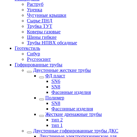
Раструб
Уценка
Чугунные крышки
Сырье ПНД
Трубка ТУТ
Коверы газовые
Шины гибкие
Трубы НПВХ обсадные
Геотекстиль
Сибур
Русгеосинт
Гофрированные трубы
Двустенные жесткие трубы
ФД пласт
SN6
SN8
Фасонные изделия
Полимер
SN8
Фассонные изделия
Жесткие дренажные трубы
тип 2
тип 1
Двустенные гофрированные трубы ДКС
Двустенные электротехнические для