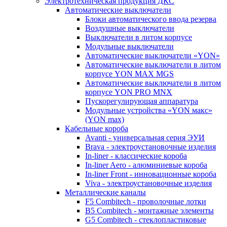
Электротехническая продукция ДКС
Автоматические выключатели
Блоки автоматического ввода резерва
Воздушные выключатели
Выключатели в литом корпусе
Модульные выключатели
Автоматические выключатели «YON»
Автоматические выключатели в литом
корпусе YON MAX MGS
Автоматические выключатели в литом
корпусе YON PRO MNX
Пускорегулирующая аппаратура
Модульные устройства «YON макс»
(YON max)
Кабельные короба
Avanti - универсальная серия ЭУИ
Brava - электроустановочные изделия
In-liner - классические короба
In-liner Aero - алюминиевые короба
In-liner Front - инновационные короба
Viva - электроустановочные изделия
Металлические каналы
F5 Combitech - проволочные лотки
B5 Combitech - монтажные элементы
G5 Combitech - стеклопластиковые