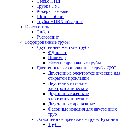
Сырье ПНД
Трубка ТУТ
Коверы газовые
Шины гибкие
Трубы НПВХ обсадные
Геотекстиль
Сибур
Русгеосинт
Гофрированные трубы
Двустенные жесткие трубы
ФД пласт
Полимер
Жесткие дренажные трубы
Двустенные гофрированные трубы ДКС
Двустенные электротехнические для
открытой прокладки
Двустенные гибкие
электротехнические
Двустенные жесткие
электротехнические
Двустенные дренажные
Фасонные изделия для двустенных
труб
Одностенные дренажные трубы Рувинил
Трубы