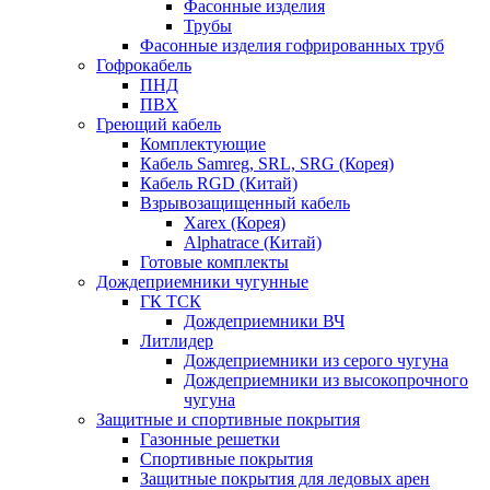
Фасонные изделия
Трубы
Фасонные изделия гофрированных труб
Гофрокабель
ПНД
ПВХ
Греющий кабель
Комплектующие
Кабель Samreg, SRL, SRG (Корея)
Кабель RGD (Китай)
Взрывозащищенный кабель
Xarex (Корея)
Alphatrace (Китай)
Готовые комплекты
Дождеприемники чугунные
ГК ТСК
Дождеприемники ВЧ
Литлидер
Дождеприемники из серого чугуна
Дождеприемники из высокопрочного
чугуна
Защитные и спортивные покрытия
Газонные решетки
Спортивные покрытия
Защитные покрытия для ледовых арен