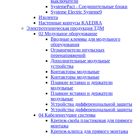
выключатели
SystemePact - Соединительные блоки
Systeme Electric Systeme9
Изолента
Настенные корпусы KAEDRA
Электротехническая продукция ТДМ
02 Модульное оборудование
Вводные клеммы для модульного
оборудования
Ограничители ипульсных
перенапряжений
Дополнительные модульные
устройства
Контакторы модульные
Контакторы модульные
Плавкие вставки и держатели
модульные
Плавкие вставки и держатели
модульные
Устройства дифференциальной защиты
Устройства дифференциальной защиты
04 Кабеленесущие системы
Крепеж-скоба пластиковая для прямого
монтажа
Крепеж-клипса для прямого монтажа