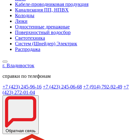
Кабеле-проводниковая продукция
Канализация ПП, НПВХ
Колодцы
Люки
Одностенные дренажные
Поверхностный водосбор
Светотехника
Систем (Шнейдер) Электрик
Распродажа
г. Владивосток
справки по телефонам
+7 (423) 245-96-16
+7 (423) 245-06-68
+7 (914) 792-92-49
+7
(423) 272-01-04
Обратная связь