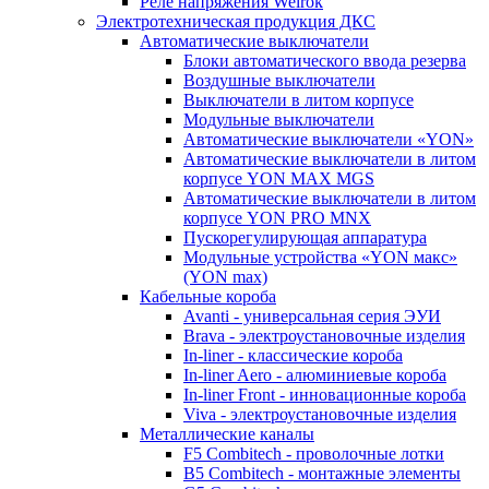
Реле напряжения Welrok
Электротехническая продукция ДКС
Автоматические выключатели
Блоки автоматического ввода резерва
Воздушные выключатели
Выключатели в литом корпусе
Модульные выключатели
Автоматические выключатели «YON»
Автоматические выключатели в литом
корпусе YON MAX MGS
Автоматические выключатели в литом
корпусе YON PRO MNX
Пускорегулирующая аппаратура
Модульные устройства «YON макс»
(YON max)
Кабельные короба
Avanti - универсальная серия ЭУИ
Brava - электроустановочные изделия
In-liner - классические короба
In-liner Aero - алюминиевые короба
In-liner Front - инновационные короба
Viva - электроустановочные изделия
Металлические каналы
F5 Combitech - проволочные лотки
B5 Combitech - монтажные элементы