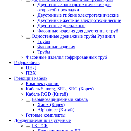
Двустенные электротехнические для
открытой прокладки
Двустенные гибкие электротехнические
Двустенные жесткие электротехнические
Двустенные дренажные
Фасонные изделия для двустенных труб
Одностенные дренажные трубы Рувинил
Трубы
Фасонные изделия
Трубы
Фасонные изделия гофрированных труб
Гофрокабель
ПНД
ПВХ
Греющий кабель
Комплектующие
Кабель Samreg, SRL, SRG (Корея)
Кабель RGD (Китай)
Взрывозащищенный кабель
Xarex (Корея)
Alphatrace (Китай)
Готовые комплекты
Дождеприемники чугунные
ГК ТСК
Дождеприемники ВЧ