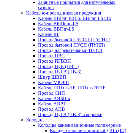
Защитные покрытия для натуральных
газонов
Кабельно-проводниковая продукция
Кабель ВВГнг-FRLS, ВВГнг-LSLTx
Кабель ВБШвнг-LS
Кабель ВВГнг-LS
Кабель КГ
Провод бытовой ПУГСП (ПУГНП)
Провод бытовой ПУСП (ПУНП)
Провод нагревательный ПНСВ
Провод ПВС
Провод ПГВВП
Провод ПуВ (ПВ-1)
Провод ПуГВ (ПВ-3)
Шнур ШВВП
Кабель МКЭШ
Кабель ППГнг-HF, ППГнг-FRHF
Провод СИП
Кабель АВБШв
Кабель АВВГ
Провод АПВ
Провод ПуГВ (ПВ-3) в коробке
Колодцы
Колодцы канализационные полимерные
Колодец канализационный Д315 (ID)