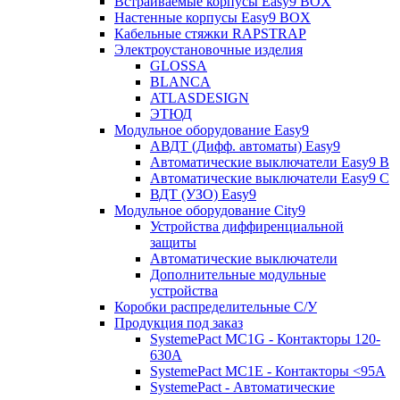
Встраиваемые корпусы Easy9 BOX
Настенные корпусы Easy9 BOX
Кабельные стяжки RAPSTRAP
Электроустановочные изделия
GLOSSA
BLANCA
ATLASDESIGN
ЭТЮД
Модульное оборудование Easy9
АВДТ (Дифф. автоматы) Easy9
Автоматические выключатели Easy9 В
Автоматические выключатели Easy9 С
ВДТ (УЗО) Easy9
Модульное оборудование City9
Устройства диффиренциальной
защиты
Автоматические выключатели
Дополнительные модульные
устройства
Коробки распределительные C/У
Продукция под заказ
SystemePact MC1G - Контакторы 120-
630A
SystemePact MC1E - Контакторы <95A
SystemePact - Автоматические