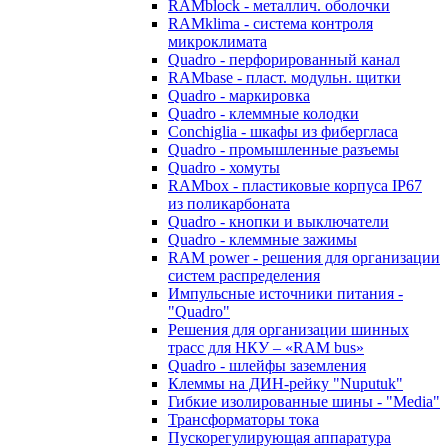
RAMblock - металлич. оболочки
RAMklima - система контроля
микроклимата
Quadro - перфорированный канал
RAMbase - пласт. модульн. щитки
Quadro - маркировка
Quadro - клеммные колодки
Conchiglia - шкафы из фибергласа
Quadro - промышленные разъемы
Quadro - хомуты
RAMbox - пластиковые корпуса IP67
из поликарбоната
Quadro - кнопки и выключатели
Quadro - клеммные зажимы
RAM power - решения для организации
систем распределения
Импульсные источники питания -
"Quadro"
Решения для организации шинных
трасс для НКУ – «RAM bus»
Quadro - шлейфы заземления
Клеммы на ДИН-рейку "Nuputuk"
Гибкие изолированные шины - "Media"
Трансформаторы тока
Пускорегулирующая аппаратура