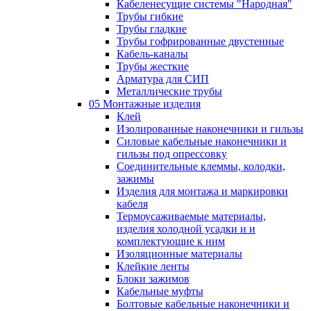
Кабеленесущие системы "Народная"
Трубы гибкие
Трубы гладкие
Трубы гофрированные двустенные
Кабель-каналы
Трубы жесткие
Арматура для СИП
Металлические трубы
05 Монтажные изделия
Клей
Изолированные наконечники и гильзы
Силовые кабельные наконечники и
гильзы под опрессовку
Соединительные клеммы, колодки,
зажимы
Изделия для монтажа и маркировки
кабеля
Термоусаживаемые материалы,
изделия холодной усадки и и
комплектующие к ним
Изоляционные материалы
Клейкие ленты
Блоки зажимов
Кабельные муфты
Болтовые кабельные наконечники и