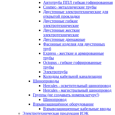
Автотруба ППЛ гибкая гофрированная
Cosmec- металлические трубы
Двустенные электротехнические для
открытой прокладки
Двустенные гибкие
электротехнические
Двустенные жесткие
электротехнические
Двустенные дренажные
Фасонные изделия для двустенных
труб
Express - жесткие и армированные
трубы
Octopus - гибкие гофрированные
трубы
Электротруба
Колодцы кабельной канализации
Шинопроводы
Hercules - осветительный шинопровод
Hercules - магистральный шинопровод
Группы (не создавать номенклатуру!)
Шинопровод
Взрывозащищённое оборудование
Взрывозащищенные кабельные вводы
Электротехническая продукция ИЭК