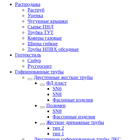
Распродажа
Раструб
Уценка
Чугунные крышки
Сырье ПНД
Трубка ТУТ
Коверы газовые
Шины гибкие
Трубы НПВХ обсадные
Геотекстиль
Сибур
Русгеосинт
Гофрированные трубы
Двустенные жесткие трубы
ФД пласт
SN6
SN8
Фасонные изделия
Полимер
SN8
Фассонные изделия
Жесткие дренажные трубы
тип 2
тип 1
Двустенные гофрированные трубы ДКС