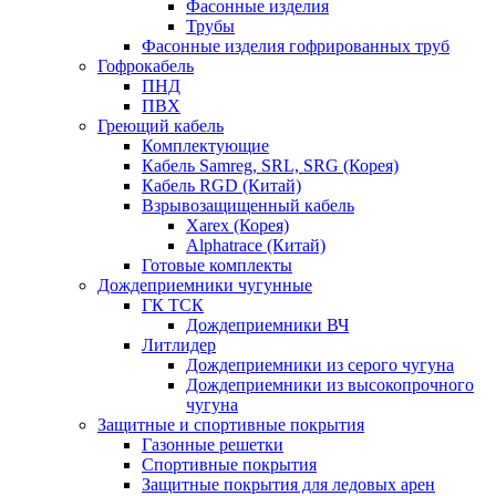
Фасонные изделия
Трубы
Фасонные изделия гофрированных труб
Гофрокабель
ПНД
ПВХ
Греющий кабель
Комплектующие
Кабель Samreg, SRL, SRG (Корея)
Кабель RGD (Китай)
Взрывозащищенный кабель
Xarex (Корея)
Alphatrace (Китай)
Готовые комплекты
Дождеприемники чугунные
ГК ТСК
Дождеприемники ВЧ
Литлидер
Дождеприемники из серого чугуна
Дождеприемники из высокопрочного
чугуна
Защитные и спортивные покрытия
Газонные решетки
Спортивные покрытия
Защитные покрытия для ледовых арен