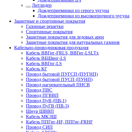
Литлидер
Дождеприемники из серого чугуна
Дождеприемники из высокопрочного чугуна
Защитные и спортивные покрытия
Газонные решетки
Спортивные покрытия
Защитные покрытия для ледовых арен
Защитные покрытия для натуральных газонов
Кабельно-проводниковая продукция
Кабель ВВГнг-FRLS, ВВГнг-LSLTx
Кабель ВБШвнг-LS
Кабель ВВГнг-LS
Кабель КГ
Провод бытовой ПУГСП (ПУГНП)
Провод бытовой ПУСП (ПУНП)
Провод нагревательный ПНСВ
Провод ПВС
Провод ПГВВП
Провод ПуВ (ПВ-1)
Провод ПуГВ (ПВ-3)
Шнур ШВВП
Кабель МКЭШ
Кабель ППГнг-HF, ППГнг-FRHF
Провод СИП