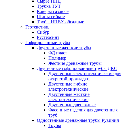
Сырье ПНД
Трубка ТУТ
Коверы газовые
Шины гибкие
Трубы НПВХ обсадные
Геотекстиль
Сибур
Русгеосинт
Гофрированные трубы
Двустенные жесткие трубы
ФД пласт
Полимер
Жесткие дренажные трубы
Двустенные гофрированные трубы ДКС
Двустенные электротехнические для
открытой прокладки
Двустенные гибкие
электротехнические
Двустенные жесткие
электротехнические
Двустенные дренажные
Фасонные изделия для двустенных
труб
Одностенные дренажные трубы Рувинил
Трубы