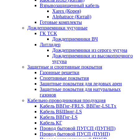
Взрывозащищенный кабель
Xarex (Корея)
Alphatrace (Китай)
Готовые комплекты
Дождеприемники чугунные
ГК ТСК
Дождеприемники ВЧ
Литлидер
Дождеприемники из серого чугуна
Дождеприемники из высокопрочного
чугуна
Защитные и спортивные покрытия
Газонные решетки
Спортивные покрытия
Защитные покрытия для ледовых арен
Защитные покрытия для натуральных
газонов
Кабельно-проводниковая продукция
Кабель ВВГнг-FRLS, ВВГнг-LSLTx
Кабель ВБШвнг-LS
Кабель ВВГнг-LS
Кабель КГ
Провод бытовой ПУГСП (ПУГНП)
Провод бытовой ПУСП (ПУНП)