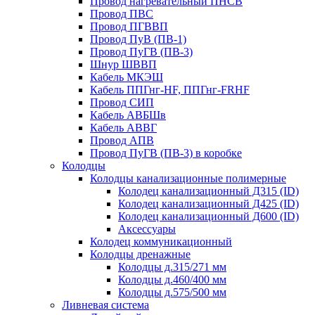
Провод нагревательный ПНСВ
Провод ПВС
Провод ПГВВП
Провод ПуВ (ПВ-1)
Провод ПуГВ (ПВ-3)
Шнур ШВВП
Кабель МКЭШ
Кабель ППГнг-HF, ППГнг-FRHF
Провод СИП
Кабель АВБШв
Кабель АВВГ
Провод АПВ
Провод ПуГВ (ПВ-3) в коробке
Колодцы
Колодцы канализационные полимерные
Колодец канализационный Д315 (ID)
Колодец канализационный Д425 (ID)
Колодец канализационный Д600 (ID)
Аксессуары
Колодец коммуникационный
Колодцы дренажные
Колодцы д.315/271 мм
Колодцы д.460/400 мм
Колодцы д.575/500 мм
Ливневая система