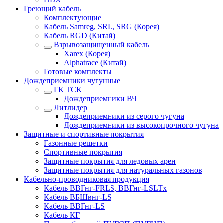
Греющий кабель
Комплектующие
Кабель Samreg, SRL, SRG (Корея)
Кабель RGD (Китай)
Взрывозащищенный кабель
Xarex (Корея)
Alphatrace (Китай)
Готовые комплекты
Дождеприемники чугунные
ГК ТСК
Дождеприемники ВЧ
Литлидер
Дождеприемники из серого чугуна
Дождеприемники из высокопрочного чугуна
Защитные и спортивные покрытия
Газонные решетки
Спортивные покрытия
Защитные покрытия для ледовых арен
Защитные покрытия для натуральных газонов
Кабельно-проводниковая продукция
Кабель ВВГнг-FRLS, ВВГнг-LSLTx
Кабель ВБШвнг-LS
Кабель ВВГнг-LS
Кабель КГ