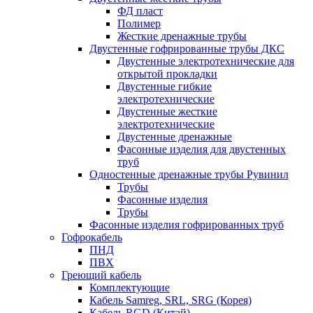
ФД пласт
Полимер
Жесткие дренажные трубы
Двустенные гофрированные трубы ДКС
Двустенные электротехнические для
открытой прокладки
Двустенные гибкие
электротехнические
Двустенные жесткие
электротехнические
Двустенные дренажные
Фасонные изделия для двустенных
труб
Одностенные дренажные трубы Рувинил
Трубы
Фасонные изделия
Трубы
Фасонные изделия гофрированных труб
Гофрокабель
ПНД
ПВХ
Греющий кабель
Комплектующие
Кабель Samreg, SRL, SRG (Корея)
Кабель RGD (Китай)