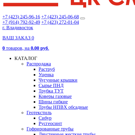
+7 (423) 245-96-16
+7 (423) 245-06-68
+7 (914) 792-92-49
+7 (423) 272-01-04
г. Владивосток
ВАШ ЗАКАЗ
0
0
товаров
, на
0.00 руб
.
КАТАЛОГ
Распродажа
Раструб
Уценка
Чугунные крышки
Сырье ПНД
Трубка ТУТ
Коверы газовые
Шины гибкие
Трубы НПВХ обсадные
Геотекстиль
Сибур
Русгеосинт
Гофрированные трубы
Двустенные жесткие трубы