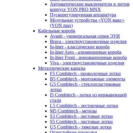
Автоматические выключатели в литом
корпусе YON PRO MNX
Пускорегулирующая аппаратура
Модульные устройства «YON макс»
(YON max)
Кабельные короба
Avanti - универсальная серия ЭУИ
Brava - электроустановочные изделия
In-liner - классические короба
In-liner Aero - алюминиевые короба
In-liner Front - инновационные короба
Viva - электроустановочные изделия
Металлические каналы
F5 Combitech - проволочные лотки
B5 Combitech - монтажные элементы
G5 Combitech - стеклопластиковые
лотки
I5 Combitech - лотки из нержавеющей
стали
L5 Combitech - лестничные лотки
M5 Combitech - метизы
S3 Combitech - листовые лотки
S5 Combitech - листовые лотки
U5 Combitech - тяжелые лотки
Огнестойкие проходки