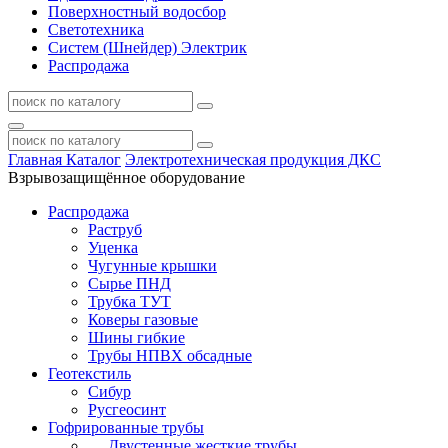
Поверхностный водосбор
Светотехника
Систем (Шнейдер) Электрик
Распродажа
Главная
Каталог
Электротехническая продукция ДКС
Взрывозащищённое оборудование
Распродажа
Раструб
Уценка
Чугунные крышки
Сырье ПНД
Трубка ТУТ
Коверы газовые
Шины гибкие
Трубы НПВХ обсадные
Геотекстиль
Сибур
Русгеосинт
Гофрированные трубы
Двустенные жесткие трубы