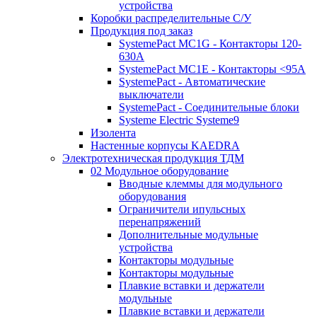
устройства
Коробки распределительные C/У
Продукция под заказ
SystemePact MC1G - Контакторы 120-
630A
SystemePact MC1E - Контакторы <95A
SystemePact - Автоматические
выключатели
SystemePact - Соединительные блоки
Systeme Electric Systeme9
Изолента
Настенные корпусы KAEDRA
Электротехническая продукция ТДМ
02 Модульное оборудование
Вводные клеммы для модульного
оборудования
Ограничители ипульсных
перенапряжений
Дополнительные модульные
устройства
Контакторы модульные
Контакторы модульные
Плавкие вставки и держатели
модульные
Плавкие вставки и держатели