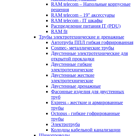
RAM telecom – Напольные корпусные
решения
RAM telecom – 19" аксессуары
RAM telecom - IT шкафы
Распределение питания IT (PDU)
RAM fit
Трубы электротехнические и дренажные
Автотруба ППЛ гибкая гофрированная
Cosmec- металлические трубы
Двустенные электротехнические для
открытой прокладки
Двустенные гибкие
электротехнические
Двустенные жесткие
электротехнические
Двустенные дренажные
Фасонные изделия для двустенных
труб
Express - жесткие и армированные
трубы
Octopus - гибкие гофрированные
трубы
Электротруба
Колодцы кабельной канализации
Шинопроводы