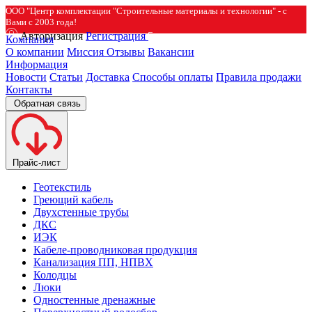
ООО "Центр комплектации "Строительные материалы и технологии" - с
Вами с 2003 года!
Авторизация
Регистрация
Компания
О компании
Миссия
Отзывы
Вакансии
Информация
Новости
Статьи
Доставка
Способы оплаты
Правила продажи
Контакты
Обратная связь
Прайс-лист
Геотекстиль
Греющий кабель
Двухстенные трубы
ДКС
ИЭК
Кабеле-проводниковая продукция
Канализация ПП, НПВХ
Колодцы
Люки
Одностенные дренажные