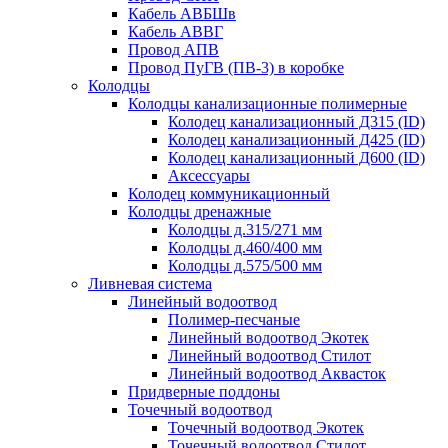
Кабель АВБШв
Кабель АВВГ
Провод АПВ
Провод ПуГВ (ПВ-3) в коробке
Колодцы
Колодцы канализационные полимерные
Колодец канализационный Д315 (ID)
Колодец канализационный Д425 (ID)
Колодец канализационный Д600 (ID)
Аксессуары
Колодец коммуникационный
Колодцы дренажные
Колодцы д.315/271 мм
Колодцы д.460/400 мм
Колодцы д.575/500 мм
Ливневая система
Линейный водоотвод
Полимер-песчаные
Линейный водоотвод Экотек
Линейный водоотвод Стилот
Линейный водоотвод Аквасток
Придверные поддоны
Точечный водоотвод
Точечный водоотвод Экотек
Точечный водоотвод Стилот