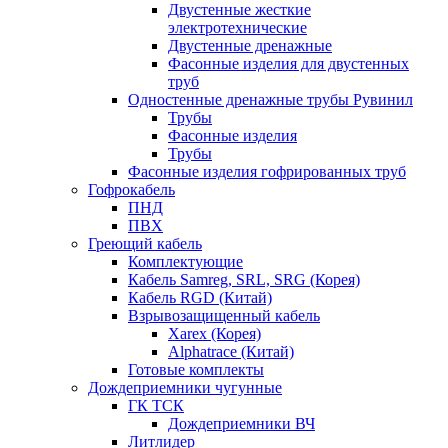
Двустенные жесткие
электротехнические
Двустенные дренажные
Фасонные изделия для двустенных
труб
Одностенные дренажные трубы Рувинил
Трубы
Фасонные изделия
Трубы
Фасонные изделия гофрированных труб
Гофрокабель
ПНД
ПВХ
Греющий кабель
Комплектующие
Кабель Samreg, SRL, SRG (Корея)
Кабель RGD (Китай)
Взрывозащищенный кабель
Xarex (Корея)
Alphatrace (Китай)
Готовые комплекты
Дождеприемники чугунные
ГК ТСК
Дождеприемники ВЧ
Литлидер