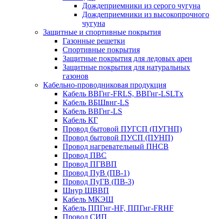
Дождеприемники из серого чугуна
Дождеприемники из высокопрочного
чугуна
Защитные и спортивные покрытия
Газонные решетки
Спортивные покрытия
Защитные покрытия для ледовых арен
Защитные покрытия для натуральных
газонов
Кабельно-проводниковая продукция
Кабель ВВГнг-FRLS, ВВГнг-LSLTx
Кабель ВБШвнг-LS
Кабель ВВГнг-LS
Кабель КГ
Провод бытовой ПУГСП (ПУГНП)
Провод бытовой ПУСП (ПУНП)
Провод нагревательный ПНСВ
Провод ПВС
Провод ПГВВП
Провод ПуВ (ПВ-1)
Провод ПуГВ (ПВ-3)
Шнур ШВВП
Кабель МКЭШ
Кабель ППГнг-HF, ППГнг-FRHF
Провод СИП