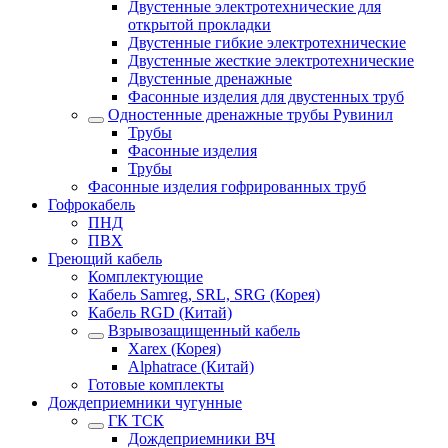
Двустенные электротехнические для
открытой прокладки
Двустенные гибкие электротехнические
Двустенные жесткие электротехнические
Двустенные дренажные
Фасонные изделия для двустенных труб
Одностенные дренажные трубы Рувинил
Трубы
Фасонные изделия
Трубы
Фасонные изделия гофрированных труб
Гофрокабель
ПНД
ПВХ
Греющий кабель
Комплектующие
Кабель Samreg, SRL, SRG (Корея)
Кабель RGD (Китай)
Взрывозащищенный кабель
Xarex (Корея)
Alphatrace (Китай)
Готовые комплекты
Дождеприемники чугунные
ГК ТСК
Дождеприемники ВЧ