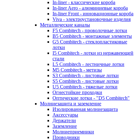
In-liner - классические короба
In-liner Aero - алюминиевые короба
In-liner Front - инновационные короба
Viva - электроустановочные изделия
Металлические каналы
F5 Combitech - проволочные лотки
B5 Combitech - монтажные элементы
G5 Combitech - стеклопластиковые
лотки
I5 Combitech - лотки из нержавеющей
стали
L5 Combitech - лестничные лотки
M5 Combitech - метизы
S3 Combitech - листовые лотки
S5 Combitech - листовые лотки
U5 Combitech - тяжелые лотки
Огнестойкие проходки
Оптические лотки - "D5 Combitech"
Молниезащита и заземление
Изолированная молниезащита
Аксессуары
Держатели
Заземление
Молниеприемники
Проводники