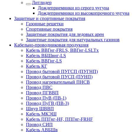
Литлидер
Дождеприемники из серого чугуна
Дождеприемники из высокопрочного чугуна
Защитные и спортивные покрытия
Газонные решетки
Спортивные покрытия
Защитные покрытия для ледовых арен
Защитные покрытия для натуральных газонов
Кабельно-проводниковая продукция
Кабель ВВГнг-FRLS, ВВГнг-LSLTx
Кабель ВБШвнг-LS
Кабель ВВГнг-LS
Кабель КГ
Провод бытовой ПУГСП (ПУГНП)
Провод бытовой ПУСП (ПУНП)
Провод нагревательный ПНСВ
Провод ПВС
Провод ПГВВП
Провод ПуВ (ПВ-1)
Провод ПуГВ (ПВ-3)
Шнур ШВВП
Кабель МКЭШ
Кабель ППГнг-HF, ППГнг-FRHF
Провод СИП
Кабель АВБШв