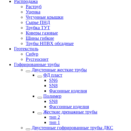
Распродажа
Раструб
Уценка
Чугунные крышки
Сырье ПНД
Трубка ТУТ
Коверы газовые
Шины гибкие
Трубы НПВХ обсадные
Геотекстиль
Сибур
Русгеосинт
Гофрированные трубы
Двустенные жесткие трубы
ФД пласт
SN6
SN8
Фасонные изделия
Полимер
SN8
Фассонные изделия
Жесткие дренажные трубы
тип 2
тип 1
Двустенные гофрированные трубы ДКС