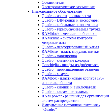
Соединители
Электролитическое заземление
Низковольтное оборудование
Quadro - изоляционная лента
Quadro - DIN-рейки и аксессуары
Quadro - кабельные наконечники
Quadro - термоусаживаемая трубка
RAMblock - металлич. оболочки
RAMklima - система контроля
микроклимата
Quadro - перфорированный канал
RAMbase - пласт. модульн. щитки
Quadro - маркировка
Quadro - клеммные колодки
Conchiglia - шкафы из фибергласа
Quadro - промышленные разъемы
Quadro - хомуты
RAMbox - пластиковые корпуса IP67
из поликарбоната
Quadro - кнопки и выключатели
Quadro - клеммные зажимы
RAM power - решения для организации
систем распределения
Импульсные источники питания -
"Quadro"