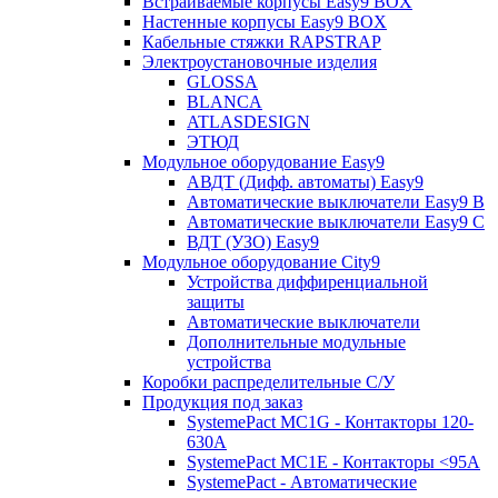
Встраиваемые корпусы Easy9 BOX
Настенные корпусы Easy9 BOX
Кабельные стяжки RAPSTRAP
Электроустановочные изделия
GLOSSA
BLANCA
ATLASDESIGN
ЭТЮД
Модульное оборудование Easy9
АВДТ (Дифф. автоматы) Easy9
Автоматические выключатели Easy9 В
Автоматические выключатели Easy9 С
ВДТ (УЗО) Easy9
Модульное оборудование City9
Устройства диффиренциальной
защиты
Автоматические выключатели
Дополнительные модульные
устройства
Коробки распределительные C/У
Продукция под заказ
SystemePact MC1G - Контакторы 120-
630A
SystemePact MC1E - Контакторы <95A
SystemePact - Автоматические