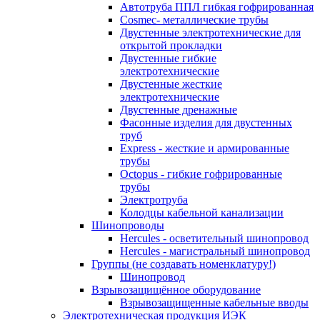
Автотруба ППЛ гибкая гофрированная
Cosmec- металлические трубы
Двустенные электротехнические для
открытой прокладки
Двустенные гибкие
электротехнические
Двустенные жесткие
электротехнические
Двустенные дренажные
Фасонные изделия для двустенных
труб
Express - жесткие и армированные
трубы
Octopus - гибкие гофрированные
трубы
Электротруба
Колодцы кабельной канализации
Шинопроводы
Hercules - осветительный шинопровод
Hercules - магистральный шинопровод
Группы (не создавать номенклатуру!)
Шинопровод
Взрывозащищённое оборудование
Взрывозащищенные кабельные вводы
Электротехническая продукция ИЭК