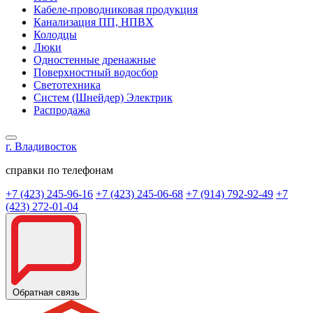
Кабеле-проводниковая продукция
Канализация ПП, НПВХ
Колодцы
Люки
Одностенные дренажные
Поверхностный водосбор
Светотехника
Систем (Шнейдер) Электрик
Распродажа
г. Владивосток
справки по телефонам
+7 (423) 245-96-16
+7 (423) 245-06-68
+7 (914) 792-92-49
+7
(423) 272-01-04
Обратная связь