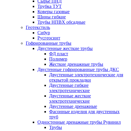
Сырье ПНД
Трубка ТУТ
Коверы газовые
Шины гибкие
Трубы НПВХ обсадные
Геотекстиль
Сибур
Русгеосинт
Гофрированные трубы
Двустенные жесткие трубы
ФД пласт
Полимер
Жесткие дренажные трубы
Двустенные гофрированные трубы ДКС
Двустенные электротехнические для
открытой прокладки
Двустенные гибкие
электротехнические
Двустенные жесткие
электротехнические
Двустенные дренажные
Фасонные изделия для двустенных
труб
Одностенные дренажные трубы Рувинил
Трубы