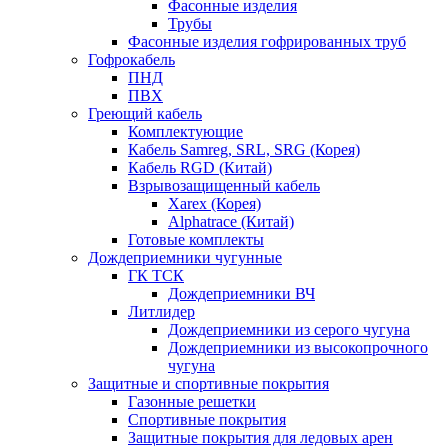
Фасонные изделия
Трубы
Фасонные изделия гофрированных труб
Гофрокабель
ПНД
ПВХ
Греющий кабель
Комплектующие
Кабель Samreg, SRL, SRG (Корея)
Кабель RGD (Китай)
Взрывозащищенный кабель
Xarex (Корея)
Alphatrace (Китай)
Готовые комплекты
Дождеприемники чугунные
ГК ТСК
Дождеприемники ВЧ
Литлидер
Дождеприемники из серого чугуна
Дождеприемники из высокопрочного
чугуна
Защитные и спортивные покрытия
Газонные решетки
Спортивные покрытия
Защитные покрытия для ледовых арен