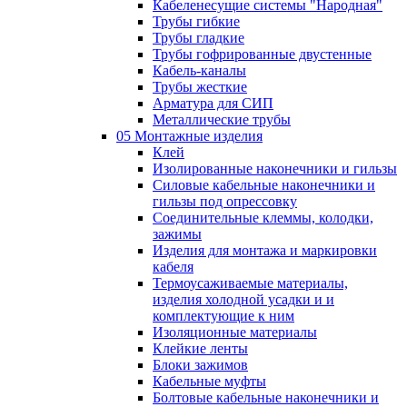
Кабеленесущие системы "Народная"
Трубы гибкие
Трубы гладкие
Трубы гофрированные двустенные
Кабель-каналы
Трубы жесткие
Арматура для СИП
Металлические трубы
05 Монтажные изделия
Клей
Изолированные наконечники и гильзы
Силовые кабельные наконечники и
гильзы под опрессовку
Соединительные клеммы, колодки,
зажимы
Изделия для монтажа и маркировки
кабеля
Термоусаживаемые материалы,
изделия холодной усадки и и
комплектующие к ним
Изоляционные материалы
Клейкие ленты
Блоки зажимов
Кабельные муфты
Болтовые кабельные наконечники и