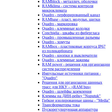
RAMblock - металлич. оболочки
RAMklima - система контроля
микроклимата
Quadro - перфорированный канал
RAMbase - пласт. модульн. щитки
Quadro - маркировка
Quadro - клеммные колодки
Conchiglia - шкафы из фибергласа
Quadro - промышленные разъемы
Quadro - хомуты
RAMbox - пластиковые корпуса IP67
из поликарбоната
Quadro - кнопки и выключатели
Quadro - клеммные зажимы
RAM power - решения для организации
систем распределения
Импульсные источники питания -
"Quadro"
Решения для организации шинных
трасс для НКУ – «RAM bus»
Quadro - шлейфы заземления
Клеммы на ДИН-рейку "Nuputuk"
Гибкие изолированные шины - "Media"
Трансформаторы тока
Пускорегулирующая аппаратура