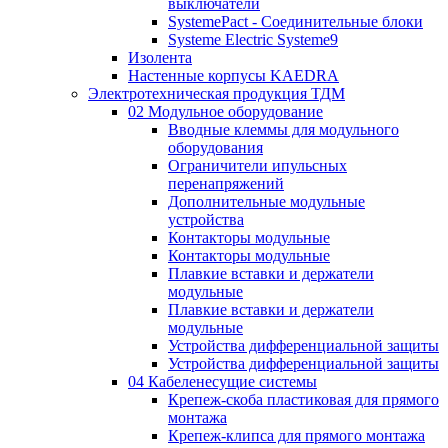
выключатели
SystemePact - Соединительные блоки
Systeme Electric Systeme9
Изолента
Настенные корпусы KAEDRA
Электротехническая продукция ТДМ
02 Модульное оборудование
Вводные клеммы для модульного
оборудования
Ограничители ипульсных
перенапряжений
Дополнительные модульные
устройства
Контакторы модульные
Контакторы модульные
Плавкие вставки и держатели
модульные
Плавкие вставки и держатели
модульные
Устройства дифференциальной защиты
Устройства дифференциальной защиты
04 Кабеленесущие системы
Крепеж-скоба пластиковая для прямого
монтажа
Крепеж-клипса для прямого монтажа