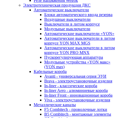
Реле напряжения Welrok
Электротехническая продукция ДКС
Автоматические выключатели
Блоки автоматического ввода резерва
Воздушные выключатели
Выключатели в литом корпусе
Модульные выключатели
Автоматические выключатели «YON»
Автоматические выключатели в литом
корпусе YON MAX MGS
Автоматические выключатели в литом
корпусе YON PRO MNX
Пускорегулирующая аппаратура
Модульные устройства «YON макс»
(YON max)
Кабельные короба
Avanti - универсальная серия ЭУИ
Brava - электроустановочные изделия
In-liner - классические короба
In-liner Aero - алюминиевые короба
In-liner Front - инновационные короба
Viva - электроустановочные изделия
Металлические каналы
F5 Combitech - проволочные лотки
B5 Combitech - монтажные элементы