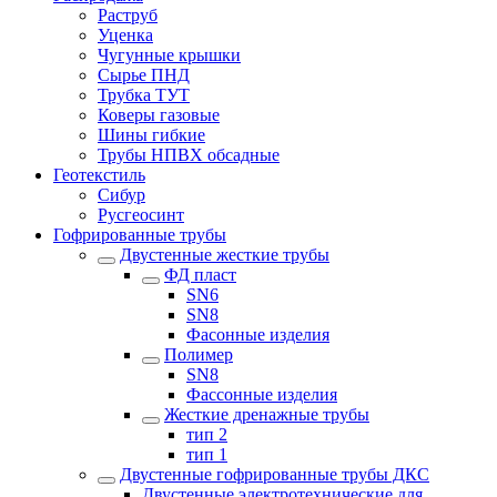
Раструб
Уценка
Чугунные крышки
Сырье ПНД
Трубка ТУТ
Коверы газовые
Шины гибкие
Трубы НПВХ обсадные
Геотекстиль
Сибур
Русгеосинт
Гофрированные трубы
Двустенные жесткие трубы
ФД пласт
SN6
SN8
Фасонные изделия
Полимер
SN8
Фассонные изделия
Жесткие дренажные трубы
тип 2
тип 1
Двустенные гофрированные трубы ДКС
Двустенные электротехнические для