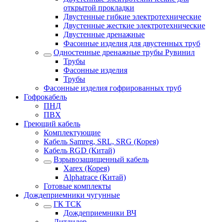
открытой прокладки
Двустенные гибкие электротехнические
Двустенные жесткие электротехнические
Двустенные дренажные
Фасонные изделия для двустенных труб
Одностенные дренажные трубы Рувинил
Трубы
Фасонные изделия
Трубы
Фасонные изделия гофрированных труб
Гофрокабель
ПНД
ПВХ
Греющий кабель
Комплектующие
Кабель Samreg, SRL, SRG (Корея)
Кабель RGD (Китай)
Взрывозащищенный кабель
Xarex (Корея)
Alphatrace (Китай)
Готовые комплекты
Дождеприемники чугунные
ГК ТСК
Дождеприемники ВЧ
Литлидер