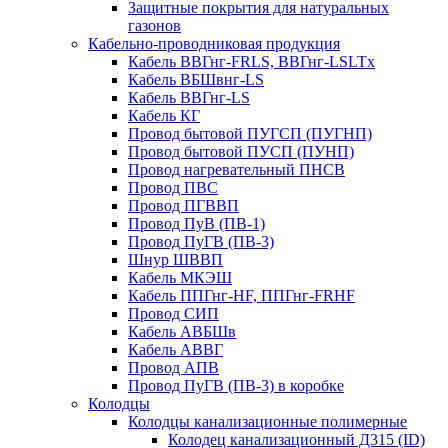
Защитные покрытия для натуральных
газонов
Кабельно-проводниковая продукция
Кабель ВВГнг-FRLS, ВВГнг-LSLTx
Кабель ВБШвнг-LS
Кабель ВВГнг-LS
Кабель КГ
Провод бытовой ПУГСП (ПУГНП)
Провод бытовой ПУСП (ПУНП)
Провод нагревательный ПНСВ
Провод ПВС
Провод ПГВВП
Провод ПуВ (ПВ-1)
Провод ПуГВ (ПВ-3)
Шнур ШВВП
Кабель МКЭШ
Кабель ППГнг-HF, ППГнг-FRHF
Провод СИП
Кабель АВБШв
Кабель АВВГ
Провод АПВ
Провод ПуГВ (ПВ-3) в коробке
Колодцы
Колодцы канализационные полимерные
Колодец канализационный Д315 (ID)