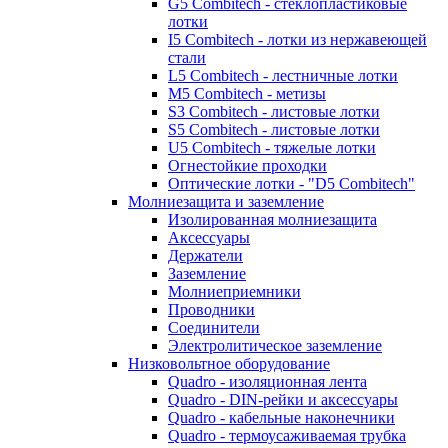
G5 Combitech - стеклопластиковые
лотки
I5 Combitech - лотки из нержавеющей
стали
L5 Combitech - лестничные лотки
M5 Combitech - метизы
S3 Combitech - листовые лотки
S5 Combitech - листовые лотки
U5 Combitech - тяжелые лотки
Огнестойкие проходки
Оптические лотки - "D5 Combitech"
Молниезащита и заземление
Изолированная молниезащита
Аксессуары
Держатели
Заземление
Молниеприемники
Проводники
Соединители
Электролитическое заземление
Низковольтное оборудование
Quadro - изоляционная лента
Quadro - DIN-рейки и аксессуары
Quadro - кабельные наконечники
Quadro - термоусаживаемая трубка