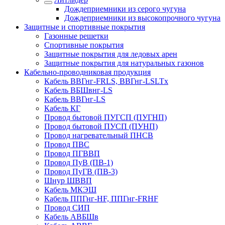
Дождеприемники из серого чугуна
Дождеприемники из высокопрочного чугуна
Защитные и спортивные покрытия
Газонные решетки
Спортивные покрытия
Защитные покрытия для ледовых арен
Защитные покрытия для натуральных газонов
Кабельно-проводниковая продукция
Кабель ВВГнг-FRLS, ВВГнг-LSLTx
Кабель ВБШвнг-LS
Кабель ВВГнг-LS
Кабель КГ
Провод бытовой ПУГСП (ПУГНП)
Провод бытовой ПУСП (ПУНП)
Провод нагревательный ПНСВ
Провод ПВС
Провод ПГВВП
Провод ПуВ (ПВ-1)
Провод ПуГВ (ПВ-3)
Шнур ШВВП
Кабель МКЭШ
Кабель ППГнг-HF, ППГнг-FRHF
Провод СИП
Кабель АВБШв