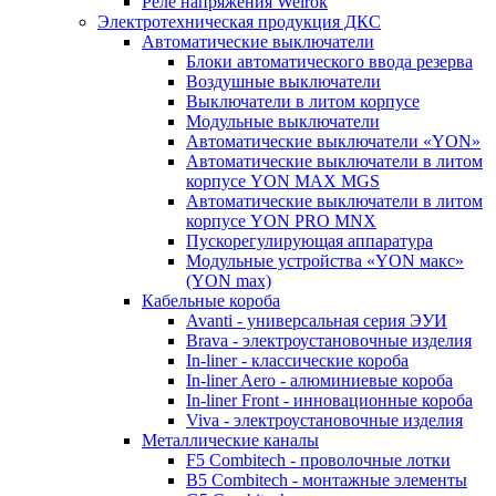
Реле напряжения Welrok
Электротехническая продукция ДКС
Автоматические выключатели
Блоки автоматического ввода резерва
Воздушные выключатели
Выключатели в литом корпусе
Модульные выключатели
Автоматические выключатели «YON»
Автоматические выключатели в литом
корпусе YON MAX MGS
Автоматические выключатели в литом
корпусе YON PRO MNX
Пускорегулирующая аппаратура
Модульные устройства «YON макс»
(YON max)
Кабельные короба
Avanti - универсальная серия ЭУИ
Brava - электроустановочные изделия
In-liner - классические короба
In-liner Aero - алюминиевые короба
In-liner Front - инновационные короба
Viva - электроустановочные изделия
Металлические каналы
F5 Combitech - проволочные лотки
B5 Combitech - монтажные элементы