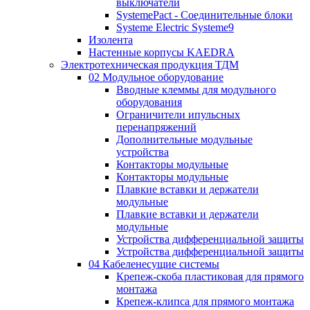
выключатели
SystemePact - Соединительные блоки
Systeme Electric Systeme9
Изолента
Настенные корпусы KAEDRA
Электротехническая продукция ТДМ
02 Модульное оборудование
Вводные клеммы для модульного
оборудования
Ограничители ипульсных
перенапряжений
Дополнительные модульные
устройства
Контакторы модульные
Контакторы модульные
Плавкие вставки и держатели
модульные
Плавкие вставки и держатели
модульные
Устройства дифференциальной защиты
Устройства дифференциальной защиты
04 Кабеленесущие системы
Крепеж-скоба пластиковая для прямого
монтажа
Крепеж-клипса для прямого монтажа