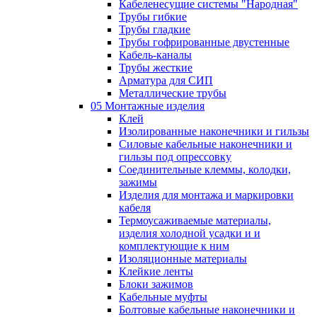
Кабеленесущие системы "Народная"
Трубы гибкие
Трубы гладкие
Трубы гофрированные двустенные
Кабель-каналы
Трубы жесткие
Арматура для СИП
Металлические трубы
05 Монтажные изделия
Клей
Изолированные наконечники и гильзы
Силовые кабельные наконечники и
гильзы под опрессовку
Соединительные клеммы, колодки,
зажимы
Изделия для монтажа и маркировки
кабеля
Термоусаживаемые материалы,
изделия холодной усадки и и
комплектующие к ним
Изоляционные материалы
Клейкие ленты
Блоки зажимов
Кабельные муфты
Болтовые кабельные наконечники и