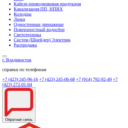
Кабеле-проводниковая продукция
Канализация ПП, НПВХ
Колодцы
Люки
Одностенные дренажные
Поверхностный водосбор
Светотехника
Систем (Шнейдер) Электрик
Распродажа
г. Владивосток
справки по телефонам
+7 (423) 245-96-16
+7 (423) 245-06-68
+7 (914) 792-92-49
+7
(423) 272-01-04
Обратная связь