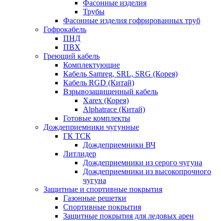
Фасонные изделия
Трубы
Фасонные изделия гофрированных труб
Гофрокабель
ПНД
ПВХ
Греющий кабель
Комплектующие
Кабель Samreg, SRL, SRG (Корея)
Кабель RGD (Китай)
Взрывозащищенный кабель
Xarex (Корея)
Alphatrace (Китай)
Готовые комплекты
Дождеприемники чугунные
ГК ТСК
Дождеприемники ВЧ
Литлидер
Дождеприемники из серого чугуна
Дождеприемники из высокопрочного
чугуна
Защитные и спортивные покрытия
Газонные решетки
Спортивные покрытия
Защитные покрытия для ледовых арен