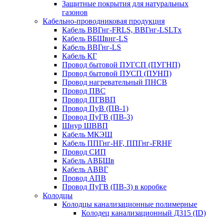
Защитные покрытия для натуральных
газонов
Кабельно-проводниковая продукция
Кабель ВВГнг-FRLS, ВВГнг-LSLTx
Кабель ВБШвнг-LS
Кабель ВВГнг-LS
Кабель КГ
Провод бытовой ПУГСП (ПУГНП)
Провод бытовой ПУСП (ПУНП)
Провод нагревательный ПНСВ
Провод ПВС
Провод ПГВВП
Провод ПуВ (ПВ-1)
Провод ПуГВ (ПВ-3)
Шнур ШВВП
Кабель МКЭШ
Кабель ППГнг-HF, ППГнг-FRHF
Провод СИП
Кабель АВБШв
Кабель АВВГ
Провод АПВ
Провод ПуГВ (ПВ-3) в коробке
Колодцы
Колодцы канализационные полимерные
Колодец канализационный Д315 (ID)