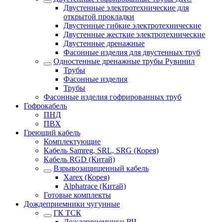
Двустенные электротехнические для
открытой прокладки
Двустенные гибкие электротехнические
Двустенные жесткие электротехнические
Двустенные дренажные
Фасонные изделия для двустенных труб
Одностенные дренажные трубы Рувинил
Трубы
Фасонные изделия
Трубы
Фасонные изделия гофрированных труб
Гофрокабель
ПНД
ПВХ
Греющий кабель
Комплектующие
Кабель Samreg, SRL, SRG (Корея)
Кабель RGD (Китай)
Взрывозащищенный кабель
Xarex (Корея)
Alphatrace (Китай)
Готовые комплекты
Дождеприемники чугунные
ГК ТСК
Дождеприемники ВЧ