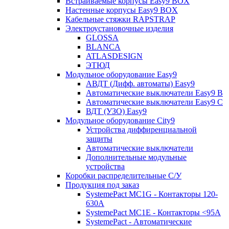
Встраиваемые корпусы Easy9 BOX
Настенные корпусы Easy9 BOX
Кабельные стяжки RAPSTRAP
Электроустановочные изделия
GLOSSA
BLANCA
ATLASDESIGN
ЭТЮД
Модульное оборудование Easy9
АВДТ (Дифф. автоматы) Easy9
Автоматические выключатели Easy9 В
Автоматические выключатели Easy9 С
ВДТ (УЗО) Easy9
Модульное оборудование City9
Устройства диффиренциальной
защиты
Автоматические выключатели
Дополнительные модульные
устройства
Коробки распределительные C/У
Продукция под заказ
SystemePact MC1G - Контакторы 120-
630A
SystemePact MC1E - Контакторы <95A
SystemePact - Автоматические