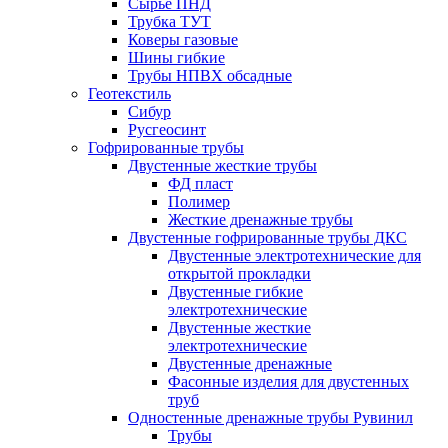
Сырье ПНД
Трубка ТУТ
Коверы газовые
Шины гибкие
Трубы НПВХ обсадные
Геотекстиль
Сибур
Русгеосинт
Гофрированные трубы
Двустенные жесткие трубы
ФД пласт
Полимер
Жесткие дренажные трубы
Двустенные гофрированные трубы ДКС
Двустенные электротехнические для
открытой прокладки
Двустенные гибкие
электротехнические
Двустенные жесткие
электротехнические
Двустенные дренажные
Фасонные изделия для двустенных
труб
Одностенные дренажные трубы Рувинил
Трубы