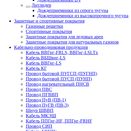
Литлидер
Дождеприемники из серого чугуна
Дождеприемники из высокопрочного чугуна
Защитные и спортивные покрытия
Газонные решетки
Спортивные покрытия
Защитные покрытия для ледовых арен
Защитные покрытия для натуральных газонов
Кабельно-проводниковая продукция
Кабель ВВГнг-FRLS, ВВГнг-LSLTx
Кабель ВБШвнг-LS
Кабель ВВГнг-LS
Кабель КГ
Провод бытовой ПУГСП (ПУГНП)
Провод бытовой ПУСП (ПУНП)
Провод нагревательный ПНСВ
Провод ПВС
Провод ПГВВП
Провод ПуВ (ПВ-1)
Провод ПуГВ (ПВ-3)
Шнур ШВВП
Кабель МКЭШ
Кабель ППГнг-HF, ППГнг-FRHF
Провод СИП