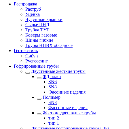
Распродажа
Раструб
Уценка
Чугунные крышки
Сырье ПНД
Трубка ТУТ
Коверы газовые
Шины гибкие
Трубы НПВХ обсадные
Геотекстиль
Сибур
Русгеосинт
Гофрированные трубы
Двустенные жесткие трубы
ФД пласт
SN6
SN8
Фасонные изделия
Полимер
SN8
Фассонные изделия
Жесткие дренажные трубы
тип 2
тип 1
Двустенные гофрированные трубы ДКС