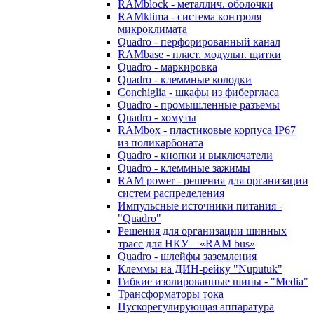
RAMblock - металлич. оболочки
RAMklima - система контроля
микроклимата
Quadro - перфорированный канал
RAMbase - пласт. модульн. щитки
Quadro - маркировка
Quadro - клеммные колодки
Conchiglia - шкафы из фибергласа
Quadro - промышленные разъемы
Quadro - хомуты
RAMbox - пластиковые корпуса IP67
из поликарбоната
Quadro - кнопки и выключатели
Quadro - клеммные зажимы
RAM power - решения для организации
систем распределения
Импульсные источники питания -
"Quadro"
Решения для организации шинных
трасс для НКУ – «RAM bus»
Quadro - шлейфы заземления
Клеммы на ДИН-рейку "Nuputuk"
Гибкие изолированные шины - "Media"
Трансформаторы тока
Пускорегулирующая аппаратура