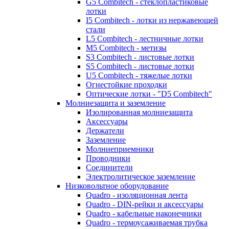
G5 Combitech - стеклопластиковые
лотки
I5 Combitech - лотки из нержавеющей
стали
L5 Combitech - лестничные лотки
M5 Combitech - метизы
S3 Combitech - листовые лотки
S5 Combitech - листовые лотки
U5 Combitech - тяжелые лотки
Огнестойкие проходки
Оптические лотки - "D5 Combitech"
Молниезащита и заземление
Изолированная молниезащита
Аксессуары
Держатели
Заземление
Молниеприемники
Проводники
Соединители
Электролитическое заземление
Низковольтное оборудование
Quadro - изоляционная лента
Quadro - DIN-рейки и аксессуары
Quadro - кабельные наконечники
Quadro - термоусаживаемая трубка