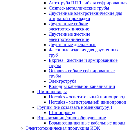
Автотруба ППЛ гибкая гофрированная
Cosmec- металлические трубы
Двустенные электротехнические для
открытой прокладки
Двустенные гибкие
электротехнические
Двустенные жесткие
электротехнические
Двустенные дренажные
Фасонные изделия для двустенных
труб
Express - жесткие и армированные
трубы
Octopus - гибкие гофрированные
трубы
Электротруба
Колодцы кабельной канализации
Шинопроводы
Hercules - осветительный шинопровод
Hercules - магистральный шинопровод
Группы (не создавать номенклатуру!)
Шинопровод
Взрывозащищённое оборудование
Взрывозащищенные кабельные вводы
Электротехническая продукция ИЭК