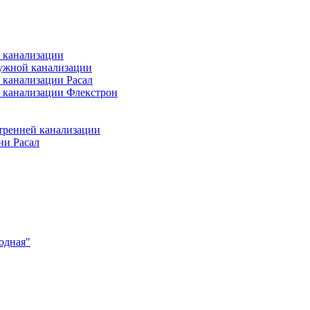
 канализации
ужной канализации
 канализации Расал
 канализации Флекстрон
тренней канализации
ии Расал
одная"