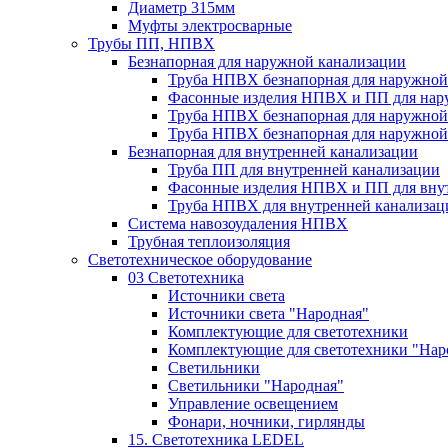
Диаметр 315мм
Муфты электросварные
Трубы ПП, НПВХ
Безнапорная для наружной канализации
Труба НПВХ безнапорная для наружной
Фасонные изделия НПВХ и ПП для нар
Труба НПВХ безнапорная для наружной
Труба НПВХ безнапорная для наружной
Безнапорная для внутренней канализации
Труба ПП для внутренней канализации
Фасонные изделия НПВХ и ПП для вну
Труба НПВХ для внутренней канализац
Система навозоудаления НПВХ
Трубная теплоизоляция
Светотехническое оборудование
03 Светотехника
Источники света
Источники света "Народная"
Комплектующие для светотехники
Комплектующие для светотехники "Нар
Светильники
Светильники "Народная"
Управление освещением
Фонари, ночники, гирлянды
15. Светотехника LEDEL