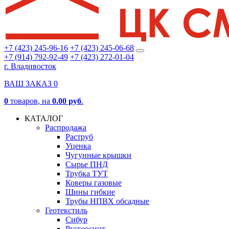
+7 (423) 245-96-16
+7 (423) 245-06-68
+7 (914) 792-92-49
+7 (423) 272-01-04
г. Владивосток
ВАШ ЗАКАЗ
0
0
товаров
, на
0.00 руб
.
КАТАЛОГ
Распродажа
Раструб
Уценка
Чугунные крышки
Сырье ПНД
Трубка ТУТ
Коверы газовые
Шины гибкие
Трубы НПВХ обсадные
Геотекстиль
Сибур
Русгеосинт