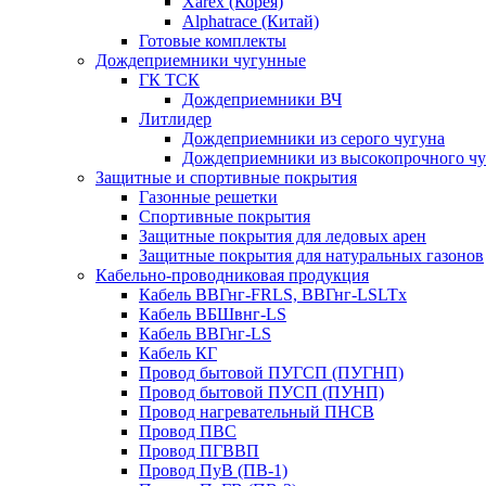
Xarex (Корея)
Alphatrace (Китай)
Готовые комплекты
Дождеприемники чугунные
ГК ТСК
Дождеприемники ВЧ
Литлидер
Дождеприемники из серого чугуна
Дождеприемники из высокопрочного чу
Защитные и спортивные покрытия
Газонные решетки
Спортивные покрытия
Защитные покрытия для ледовых арен
Защитные покрытия для натуральных газонов
Кабельно-проводниковая продукция
Кабель ВВГнг-FRLS, ВВГнг-LSLTx
Кабель ВБШвнг-LS
Кабель ВВГнг-LS
Кабель КГ
Провод бытовой ПУГСП (ПУГНП)
Провод бытовой ПУСП (ПУНП)
Провод нагревательный ПНСВ
Провод ПВС
Провод ПГВВП
Провод ПуВ (ПВ-1)