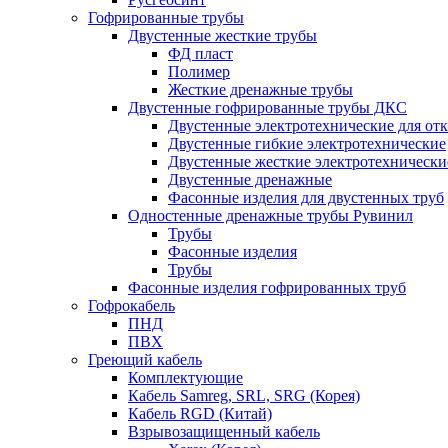
Гофрированные трубы
Двустенные жесткие трубы
ФД пласт
Полимер
Жесткие дренажные трубы
Двустенные гофрированные трубы ДКС
Двустенные электротехнические для от
Двустенные гибкие электротехнические
Двустенные жесткие электротехнически
Двустенные дренажные
Фасонные изделия для двустенных труб
Одностенные дренажные трубы Рувинил
Трубы
Фасонные изделия
Трубы
Фасонные изделия гофрированных труб
Гофрокабель
ПНД
ПВХ
Греющий кабель
Комплектующие
Кабель Samreg, SRL, SRG (Корея)
Кабель RGD (Китай)
Взрывозащищенный кабель