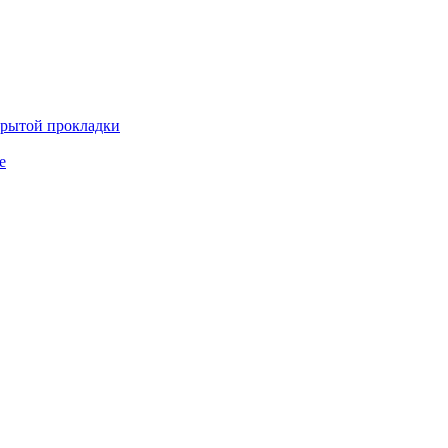
крытой прокладки
е