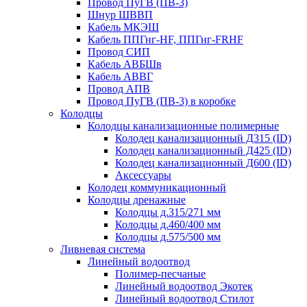
Провод ПуГВ (ПВ-3)
Шнур ШВВП
Кабель МКЭШ
Кабель ППГнг-HF, ППГнг-FRHF
Провод СИП
Кабель АВБШв
Кабель АВВГ
Провод АПВ
Провод ПуГВ (ПВ-3) в коробке
Колодцы
Колодцы канализационные полимерные
Колодец канализационный Д315 (ID)
Колодец канализационный Д425 (ID)
Колодец канализационный Д600 (ID)
Аксессуары
Колодец коммуникационный
Колодцы дренажные
Колодцы д.315/271 мм
Колодцы д.460/400 мм
Колодцы д.575/500 мм
Ливневая система
Линейный водоотвод
Полимер-песчаные
Линейный водоотвод Экотек
Линейный водоотвод Стилот