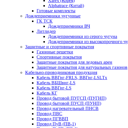
Xarex (Корея)
Alphatrace (Китай)
Готовые комплекты
Дождеприемники чугунные
ГК ТСК
Дождеприемники ВЧ
Литлидер
Дождеприемники из серого чугуна
Дождеприемники из высокопрочного чу
Защитные и спортивные покрытия
Газонные решетки
Спортивные покрытия
Защитные покрытия для ледовых арен
Защитные покрытия для натуральных газонов
Кабельно-проводниковая продукция
Кабель ВВГнг-FRLS, ВВГнг-LSLTx
Кабель ВБШвнг-LS
Кабель ВВГнг-LS
Кабель КГ
Провод бытовой ПУГСП (ПУГНП)
Провод бытовой ПУСП (ПУНП)
Провод нагревательный ПНСВ
Провод ПВС
Провод ПГВВП
Провод ПуВ (ПВ-1)