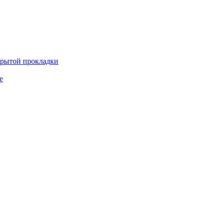
крытой прокладки
е