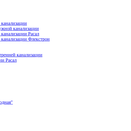
 канализации
ужной канализации
 канализации Расал
 канализации Флекстрон
тренней канализации
ии Расал
одная"