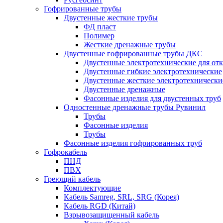
Гофрированные трубы
Двустенные жесткие трубы
ФД пласт
Полимер
Жесткие дренажные трубы
Двустенные гофрированные трубы ДКС
Двустенные электротехнические для от
Двустенные гибкие электротехнические
Двустенные жесткие электротехнически
Двустенные дренажные
Фасонные изделия для двустенных труб
Одностенные дренажные трубы Рувинил
Трубы
Фасонные изделия
Трубы
Фасонные изделия гофрированных труб
Гофрокабель
ПНД
ПВХ
Греющий кабель
Комплектующие
Кабель Samreg, SRL, SRG (Корея)
Кабель RGD (Китай)
Взрывозащищенный кабель