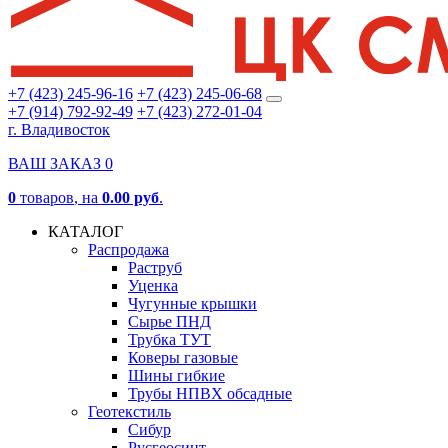
+7 (423) 245-96-16
+7 (423) 245-06-68
+7 (914) 792-92-49
+7 (423) 272-01-04
г. Владивосток
ВАШ ЗАКАЗ
0
0
товаров
, на
0.00 руб
.
КАТАЛОГ
Распродажа
Раструб
Уценка
Чугунные крышки
Сырье ПНД
Трубка ТУТ
Коверы газовые
Шины гибкие
Трубы НПВХ обсадные
Геотекстиль
Сибур
Русгеосинт