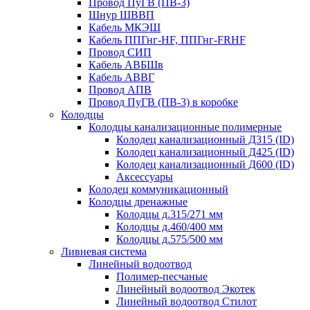
Провод ПуГВ (ПВ-3)
Шнур ШВВП
Кабель МКЭШ
Кабель ППГнг-HF, ППГнг-FRHF
Провод СИП
Кабель АВБШв
Кабель АВВГ
Провод АПВ
Провод ПуГВ (ПВ-3) в коробке
Колодцы
Колодцы канализационные полимерные
Колодец канализационный Д315 (ID)
Колодец канализационный Д425 (ID)
Колодец канализационный Д600 (ID)
Аксессуары
Колодец коммуникационный
Колодцы дренажные
Колодцы д.315/271 мм
Колодцы д.460/400 мм
Колодцы д.575/500 мм
Ливневая система
Линейный водоотвод
Полимер-песчаные
Линейный водоотвод Экотек
Линейный водоотвод Стилот