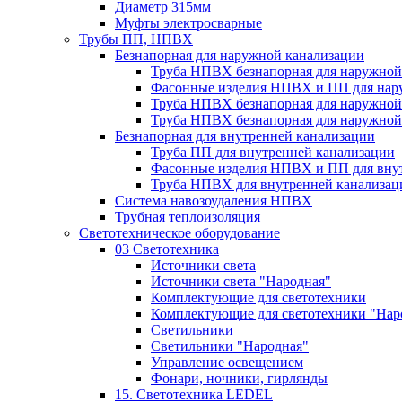
Диаметр 315мм
Муфты электросварные
Трубы ПП, НПВХ
Безнапорная для наружной канализации
Труба НПВХ безнапорная для наружной
Фасонные изделия НПВХ и ПП для нар
Труба НПВХ безнапорная для наружной
Труба НПВХ безнапорная для наружной
Безнапорная для внутренней канализации
Труба ПП для внутренней канализации
Фасонные изделия НПВХ и ПП для вну
Труба НПВХ для внутренней канализац
Система навозоудаления НПВХ
Трубная теплоизоляция
Светотехническое оборудование
03 Светотехника
Источники света
Источники света "Народная"
Комплектующие для светотехники
Комплектующие для светотехники "Нар
Светильники
Светильники "Народная"
Управление освещением
Фонари, ночники, гирлянды
15. Светотехника LEDEL