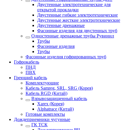
Двустенные электротехнические для
открытой прокладки
Двустенные гибкие электротехнические
Двустенные жесткие электротехнические
Двустенные дренажные
Фасонные изделия для двустенных труб
Одностенные дренажные трубы Рувинил
Трубы
Фасонные изделия
Трубы
Фасонные изделия гофрированных труб
Гофрокабель
ПНД
ПВХ
Греющий кабель
Комплектующие
Кабель Samreg, SRL, SRG (Корея)
Кабель RGD (Китай)
Взрывозащищенный кабель
Xarex (Корея)
Alphatrace (Китай)
Готовые комплекты
Дождеприемники чугунные
ГК ТСК
Дождеприемники ВЧ