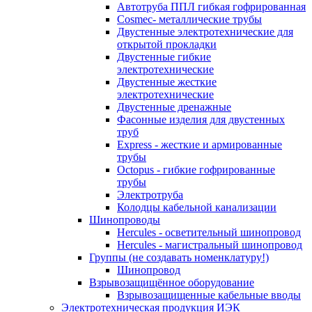
Автотруба ППЛ гибкая гофрированная
Cosmec- металлические трубы
Двустенные электротехнические для
открытой прокладки
Двустенные гибкие
электротехнические
Двустенные жесткие
электротехнические
Двустенные дренажные
Фасонные изделия для двустенных
труб
Express - жесткие и армированные
трубы
Octopus - гибкие гофрированные
трубы
Электротруба
Колодцы кабельной канализации
Шинопроводы
Hercules - осветительный шинопровод
Hercules - магистральный шинопровод
Группы (не создавать номенклатуру!)
Шинопровод
Взрывозащищённое оборудование
Взрывозащищенные кабельные вводы
Электротехническая продукция ИЭК