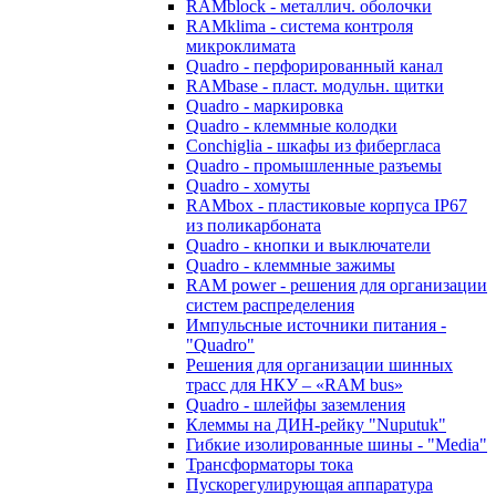
RAMblock - металлич. оболочки
RAMklima - система контроля
микроклимата
Quadro - перфорированный канал
RAMbase - пласт. модульн. щитки
Quadro - маркировка
Quadro - клеммные колодки
Conchiglia - шкафы из фибергласа
Quadro - промышленные разъемы
Quadro - хомуты
RAMbox - пластиковые корпуса IP67
из поликарбоната
Quadro - кнопки и выключатели
Quadro - клеммные зажимы
RAM power - решения для организации
систем распределения
Импульсные источники питания -
"Quadro"
Решения для организации шинных
трасс для НКУ – «RAM bus»
Quadro - шлейфы заземления
Клеммы на ДИН-рейку "Nuputuk"
Гибкие изолированные шины - "Media"
Трансформаторы тока
Пускорегулирующая аппаратура