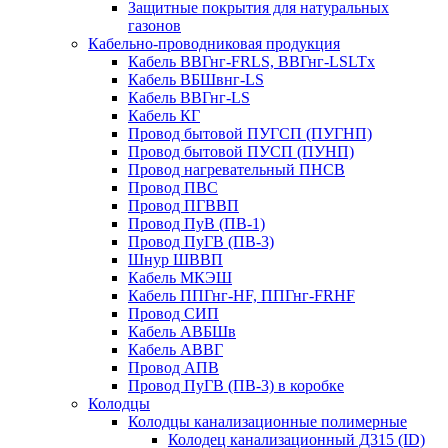
Защитные покрытия для натуральных
газонов
Кабельно-проводниковая продукция
Кабель ВВГнг-FRLS, ВВГнг-LSLTx
Кабель ВБШвнг-LS
Кабель ВВГнг-LS
Кабель КГ
Провод бытовой ПУГСП (ПУГНП)
Провод бытовой ПУСП (ПУНП)
Провод нагревательный ПНСВ
Провод ПВС
Провод ПГВВП
Провод ПуВ (ПВ-1)
Провод ПуГВ (ПВ-3)
Шнур ШВВП
Кабель МКЭШ
Кабель ППГнг-HF, ППГнг-FRHF
Провод СИП
Кабель АВБШв
Кабель АВВГ
Провод АПВ
Провод ПуГВ (ПВ-3) в коробке
Колодцы
Колодцы канализационные полимерные
Колодец канализационный Д315 (ID)