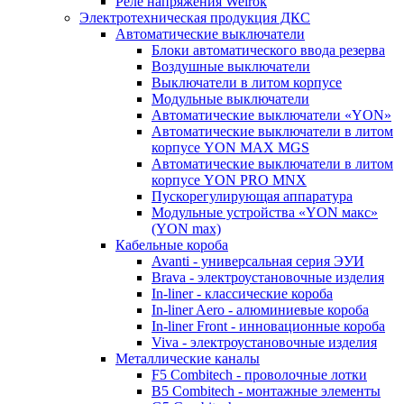
Реле напряжения Welrok
Электротехническая продукция ДКС
Автоматические выключатели
Блоки автоматического ввода резерва
Воздушные выключатели
Выключатели в литом корпусе
Модульные выключатели
Автоматические выключатели «YON»
Автоматические выключатели в литом
корпусе YON MAX MGS
Автоматические выключатели в литом
корпусе YON PRO MNX
Пускорегулирующая аппаратура
Модульные устройства «YON макс»
(YON max)
Кабельные короба
Avanti - универсальная серия ЭУИ
Brava - электроустановочные изделия
In-liner - классические короба
In-liner Aero - алюминиевые короба
In-liner Front - инновационные короба
Viva - электроустановочные изделия
Металлические каналы
F5 Combitech - проволочные лотки
B5 Combitech - монтажные элементы