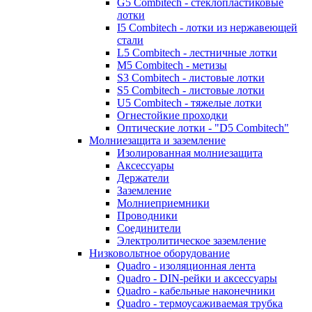
G5 Combitech - стеклопластиковые
лотки
I5 Combitech - лотки из нержавеющей
стали
L5 Combitech - лестничные лотки
M5 Combitech - метизы
S3 Combitech - листовые лотки
S5 Combitech - листовые лотки
U5 Combitech - тяжелые лотки
Огнестойкие проходки
Оптические лотки - "D5 Combitech"
Молниезащита и заземление
Изолированная молниезащита
Аксессуары
Держатели
Заземление
Молниеприемники
Проводники
Соединители
Электролитическое заземление
Низковольтное оборудование
Quadro - изоляционная лента
Quadro - DIN-рейки и аксессуары
Quadro - кабельные наконечники
Quadro - термоусаживаемая трубка