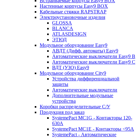
Встраиваемые корпусы Easy9 BOX
Настенные корпусы Easy9 BOX
Кабельные стяжки RAPSTRAP
Электроустановочные изделия
GLOSSA
BLANCA
ATLASDESIGN
ЭТЮД
Модульное оборудование Easy9
АВДТ (Дифф. автоматы) Easy9
Автоматические выключатели Easy9 В
Автоматические выключатели Easy9 С
ВДТ (УЗО) Easy9
Модульное оборудование City9
Устройства диффиренциальной
защиты
Автоматические выключатели
Дополнительные модульные
устройства
Коробки распределительные C/У
Продукция под заказ
SystemePact MC1G - Контакторы 120-
630A
SystemePact MC1E - Контакторы <95A
SystemePact - Автоматические