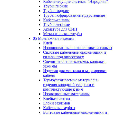
Кабеленесущие системы "Народная"
Трубы гибкие
Трубы гладкие
Трубы гофрированные двустенные
Кабель-каналы
Трубы жесткие
Арматура для СИП
Металлические трубы
05 Монтажные изделия
Клей
Изолированные наконечники и гильзы
Силовые кабельные наконечники и
гильзы под опрессовку
Соединительные клеммы, колодки,
зажимы
Изделия для монтажа и маркировки
кабеля
Термоусаживаемые материалы,
изделия холодной усадки и и
комплектующие к ним
Изоляционные материалы
Клейкие ленты
Блоки зажимов
Кабельные муфты
Болтовые кабельные наконечники и