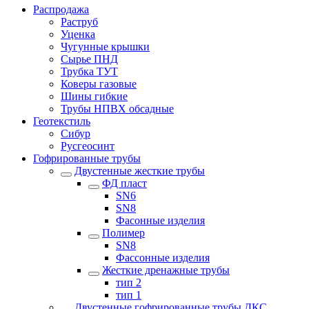
Распродажа
Раструб
Уценка
Чугунные крышки
Сырье ПНД
Трубка ТУТ
Коверы газовые
Шины гибкие
Трубы НПВХ обсадные
Геотекстиль
Сибур
Русгеосинт
Гофрированные трубы
Двустенные жесткие трубы
ФД пласт
SN6
SN8
Фасонные изделия
Полимер
SN8
Фассонные изделия
Жесткие дренажные трубы
тип 2
тип 1
Двустенные гофрированные трубы ДКС