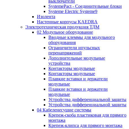
выключатели
SystemePact - Соединительные блоки
Systeme Electric Systeme9
Изолента
Настенные корпусы KAEDRA
Электротехническая продукция ТДМ
02 Модульное оборудование
Вводные клеммы для модульного
оборудования
Ограничители ипульсных
перенапряжений
Дополнительные модульные
устройства
Контакторы модульные
Контакторы модульные
Плавкие вставки и держатели
модульные
Плавкие вставки и держатели
модульные
Устройства дифференциальной защиты
Устройства дифференциальной защиты
04 Кабеленесущие системы
Крепеж-скоба пластиковая для прямого
монтажа
Крепеж-клипса для прямого монтажа