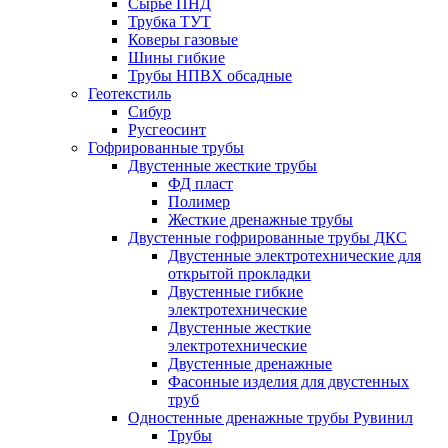
Сырье ПНД
Трубка ТУТ
Коверы газовые
Шины гибкие
Трубы НПВХ обсадные
Геотекстиль
Сибур
Русгеосинт
Гофрированные трубы
Двустенные жесткие трубы
ФД пласт
Полимер
Жесткие дренажные трубы
Двустенные гофрированные трубы ДКС
Двустенные электротехнические для
открытой прокладки
Двустенные гибкие
электротехнические
Двустенные жесткие
электротехнические
Двустенные дренажные
Фасонные изделия для двустенных
труб
Одностенные дренажные трубы Рувинил
Трубы