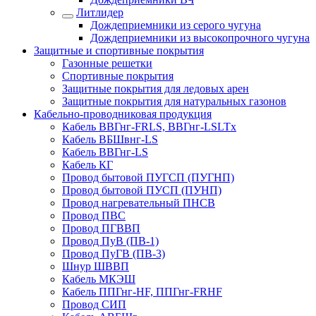
Литлидер
Дождеприемники из серого чугуна
Дождеприемники из высокопрочного чугуна
Защитные и спортивные покрытия
Газонные решетки
Спортивные покрытия
Защитные покрытия для ледовых арен
Защитные покрытия для натуральных газонов
Кабельно-проводниковая продукция
Кабель ВВГнг-FRLS, ВВГнг-LSLTx
Кабель ВБШвнг-LS
Кабель ВВГнг-LS
Кабель КГ
Провод бытовой ПУГСП (ПУГНП)
Провод бытовой ПУСП (ПУНП)
Провод нагревательный ПНСВ
Провод ПВС
Провод ПГВВП
Провод ПуВ (ПВ-1)
Провод ПуГВ (ПВ-3)
Шнур ШВВП
Кабель МКЭШ
Кабель ППГнг-HF, ППГнг-FRHF
Провод СИП