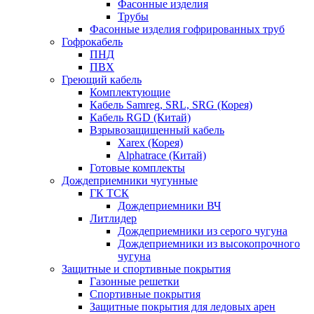
Фасонные изделия
Трубы
Фасонные изделия гофрированных труб
Гофрокабель
ПНД
ПВХ
Греющий кабель
Комплектующие
Кабель Samreg, SRL, SRG (Корея)
Кабель RGD (Китай)
Взрывозащищенный кабель
Xarex (Корея)
Alphatrace (Китай)
Готовые комплекты
Дождеприемники чугунные
ГК ТСК
Дождеприемники ВЧ
Литлидер
Дождеприемники из серого чугуна
Дождеприемники из высокопрочного
чугуна
Защитные и спортивные покрытия
Газонные решетки
Спортивные покрытия
Защитные покрытия для ледовых арен