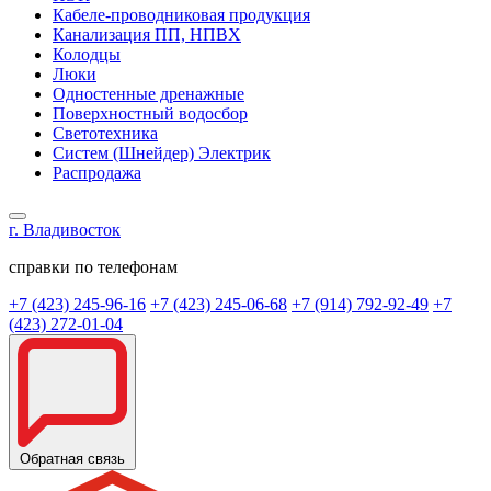
Кабеле-проводниковая продукция
Канализация ПП, НПВХ
Колодцы
Люки
Одностенные дренажные
Поверхностный водосбор
Светотехника
Систем (Шнейдер) Электрик
Распродажа
г. Владивосток
справки по телефонам
+7 (423) 245-96-16
+7 (423) 245-06-68
+7 (914) 792-92-49
+7
(423) 272-01-04
Обратная связь