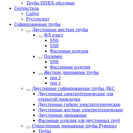
Трубы НПВХ обсадные
Геотекстиль
Сибур
Русгеосинт
Гофрированные трубы
Двустенные жесткие трубы
ФД пласт
SN6
SN8
Фасонные изделия
Полимер
SN8
Фассонные изделия
Жесткие дренажные трубы
тип 2
тип 1
Двустенные гофрированные трубы ДКС
Двустенные электротехнические для
открытой прокладки
Двустенные гибкие электротехнические
Двустенные жесткие электротехнические
Двустенные дренажные
Фасонные изделия для двустенных труб
Одностенные дренажные трубы Рувинил
Трубы