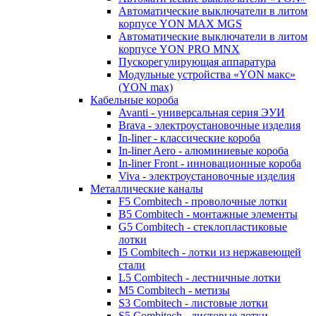
Автоматические выключатели в литом
корпусе YON MAX MGS
Автоматические выключатели в литом
корпусе YON PRO MNX
Пускорегулирующая аппаратура
Модульные устройства «YON макс»
(YON max)
Кабельные короба
Avanti - универсальная серия ЭУИ
Brava - электроустановочные изделия
In-liner - классические короба
In-liner Aero - алюминиевые короба
In-liner Front - инновационные короба
Viva - электроустановочные изделия
Металлические каналы
F5 Combitech - проволочные лотки
B5 Combitech - монтажные элементы
G5 Combitech - стеклопластиковые
лотки
I5 Combitech - лотки из нержавеющей
стали
L5 Combitech - лестничные лотки
M5 Combitech - метизы
S3 Combitech - листовые лотки
S5 Combitech - листовые лотки