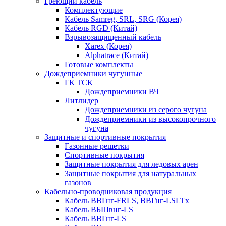
Греющий кабель
Комплектующие
Кабель Samreg, SRL, SRG (Корея)
Кабель RGD (Китай)
Взрывозащищенный кабель
Xarex (Корея)
Alphatrace (Китай)
Готовые комплекты
Дождеприемники чугунные
ГК ТСК
Дождеприемники ВЧ
Литлидер
Дождеприемники из серого чугуна
Дождеприемники из высокопрочного
чугуна
Защитные и спортивные покрытия
Газонные решетки
Спортивные покрытия
Защитные покрытия для ледовых арен
Защитные покрытия для натуральных
газонов
Кабельно-проводниковая продукция
Кабель ВВГнг-FRLS, ВВГнг-LSLTx
Кабель ВБШвнг-LS
Кабель ВВГнг-LS