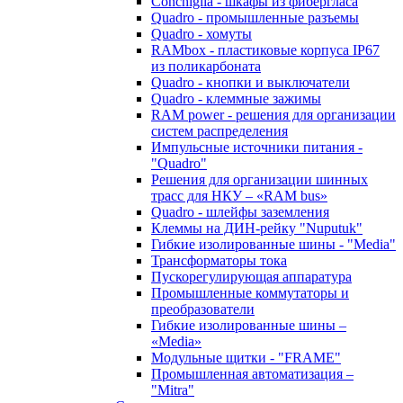
Conchiglia - шкафы из фибергласа
Quadro - промышленные разъемы
Quadro - хомуты
RAMbox - пластиковые корпуса IP67
из поликарбоната
Quadro - кнопки и выключатели
Quadro - клеммные зажимы
RAM power - решения для организации
систем распределения
Импульсные источники питания -
"Quadro"
Решения для организации шинных
трасс для НКУ – «RAM bus»
Quadro - шлейфы заземления
Клеммы на ДИН-рейку "Nuputuk"
Гибкие изолированные шины - "Media"
Трансформаторы тока
Пускорегулирующая аппаратура
Промышленные коммутаторы и
преобразователи
Гибкие изолированные шины –
«Media»
Модульные щитки - "FRAME"
Промышленная автоматизация –
"Mitra"