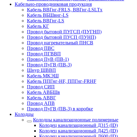
Кабельно-проводниковая продукция
Кабель ВВГнг-FRLS, ВВГнг-LSLTx
Кабель ВБШвнг-LS
Кабель ВВГнг-LS
Кабель КГ
Провод бытовой ПУГСП (ПУГНП)
Провод бытовой ПУСП (ПУНП)
Провод нагревательный ПНСВ
Провод ПВС
Провод ПГВВП
Провод ПуВ (ПВ-1)
Провод ПуГВ (ПВ-3)
Шнур ШВВП
Кабель МКЭШ
Кабель ППГнг-HF, ППГнг-FRHF
Провод СИП
Кабель АВБШв
Кабель АВВГ
Провод АПВ
Провод ПуГВ (ПВ-3) в коробке
Колодцы
Колодцы канализационные полимерные
Колодец канализационный Д315 (ID)
Колодец канализационный Д425 (ID)
Колодец канализационный Д600 (ID)