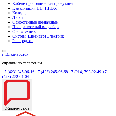
Кабеле-проводниковая продукция
Канализация ПП, НПВХ
Колодцы
Люки
Одностенные дренажные
Поверхностный водосбор
Светотехника
Систем (Шнейдер) Электрик
Распродажа
г. Владивосток
справки по телефонам
+7 (423) 245-96-16
+7 (423) 245-06-68
+7 (914) 792-92-49
+7
(423) 272-01-04
Обратная связь