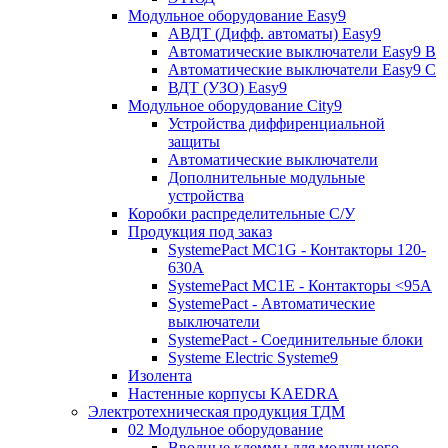
Модульное оборудование Easy9
АВДТ (Дифф. автоматы) Easy9
Автоматические выключатели Easy9 В
Автоматические выключатели Easy9 С
ВДТ (УЗО) Easy9
Модульное оборудование City9
Устройства диффиренциальной
защиты
Автоматические выключатели
Дополнительные модульные
устройства
Коробки распределительные C/У
Продукция под заказ
SystemePact MC1G - Контакторы 120-
630A
SystemePact MC1E - Контакторы <95A
SystemePact - Автоматические
выключатели
SystemePact - Соединительные блоки
Systeme Electric Systeme9
Изолента
Настенные корпусы KAEDRA
Электротехническая продукция ТДМ
02 Модульное оборудование
Вводные клеммы для модульного