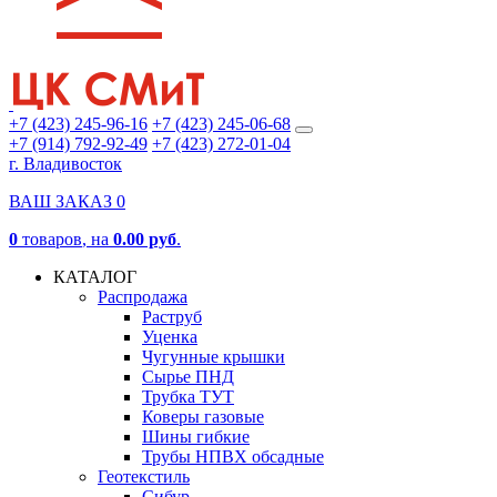
+7 (423) 245-96-16
+7 (423) 245-06-68
+7 (914) 792-92-49
+7 (423) 272-01-04
г. Владивосток
ВАШ ЗАКАЗ
0
0
товаров
, на
0.00 руб
.
КАТАЛОГ
Распродажа
Раструб
Уценка
Чугунные крышки
Сырье ПНД
Трубка ТУТ
Коверы газовые
Шины гибкие
Трубы НПВХ обсадные
Геотекстиль
Сибур