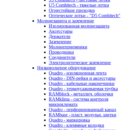
U5 Combitech - тяжелые лотки
Огнестойкие проходки
Оптические лотки - "D5 Combitech"
Молниезащита и заземление
Изолированная молниезащита
Аксессуары
Держатели
Заземление
Молниеприемники
Проводники
Соединители
Электролитическое заземление
Низковольтное оборудование
Quadro - изоляционная лента
Quadro - DIN-рейки и аксессуары
Quadro - кабельные наконечники
Quadro - термоусаживаемая трубка
RAMblock - металлич. оболочки
RAMklima - система контроля
микроклимата
Quadro - перфорированный канал
RAMbase - пласт. модульн. щитки
Quadro - маркировка
Quadro - клеммные колодки