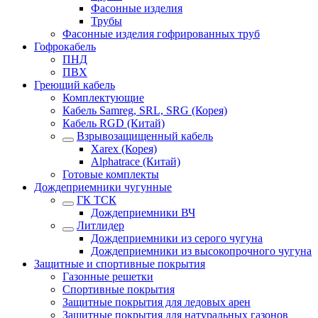
Фасонные изделия
Трубы
Фасонные изделия гофрированных труб
Гофрокабель
ПНД
ПВХ
Греющий кабель
Комплектующие
Кабель Samreg, SRL, SRG (Корея)
Кабель RGD (Китай)
Взрывозащищенный кабель
Xarex (Корея)
Alphatrace (Китай)
Готовые комплекты
Дождеприемники чугунные
ГК ТСК
Дождеприемники ВЧ
Литлидер
Дождеприемники из серого чугуна
Дождеприемники из высокопрочного чугуна
Защитные и спортивные покрытия
Газонные решетки
Спортивные покрытия
Защитные покрытия для ледовых арен
Защитные покрытия для натуральных газонов