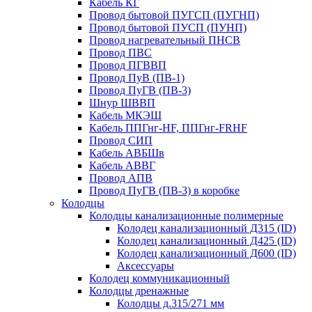
Кабель КГ
Провод бытовой ПУГСП (ПУГНП)
Провод бытовой ПУСП (ПУНП)
Провод нагревательный ПНСВ
Провод ПВС
Провод ПГВВП
Провод ПуВ (ПВ-1)
Провод ПуГВ (ПВ-3)
Шнур ШВВП
Кабель МКЭШ
Кабель ППГнг-HF, ППГнг-FRHF
Провод СИП
Кабель АВБШв
Кабель АВВГ
Провод АПВ
Провод ПуГВ (ПВ-3) в коробке
Колодцы
Колодцы канализационные полимерные
Колодец канализационный Д315 (ID)
Колодец канализационный Д425 (ID)
Колодец канализационный Д600 (ID)
Аксессуары
Колодец коммуникационный
Колодцы дренажные
Колодцы д.315/271 мм