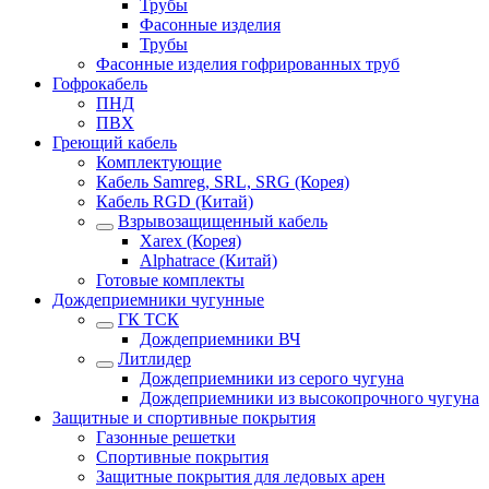
Трубы
Фасонные изделия
Трубы
Фасонные изделия гофрированных труб
Гофрокабель
ПНД
ПВХ
Греющий кабель
Комплектующие
Кабель Samreg, SRL, SRG (Корея)
Кабель RGD (Китай)
Взрывозащищенный кабель
Xarex (Корея)
Alphatrace (Китай)
Готовые комплекты
Дождеприемники чугунные
ГК ТСК
Дождеприемники ВЧ
Литлидер
Дождеприемники из серого чугуна
Дождеприемники из высокопрочного чугуна
Защитные и спортивные покрытия
Газонные решетки
Спортивные покрытия
Защитные покрытия для ледовых арен