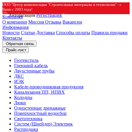
ООО "Центр комплектации "Строительные материалы и технологии" - с
Вами с 2003 года!
Авторизация
Регистрация
Компания
О компании
Миссия
Отзывы
Вакансии
Информация
Новости
Статьи
Доставка
Способы оплаты
Правила продажи
Контакты
Обратная связь
Прайс-лист
Геотекстиль
Греющий кабель
Двухстенные трубы
ДКС
ИЭК
Кабеле-проводниковая продукция
Канализация ПП, НПВХ
Колодцы
Люки
Одностенные дренажные
Поверхностный водосбор
Светотехника
Систем (Шнейдер) Электрик
Распродажа