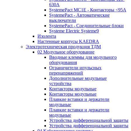
630A
SystemePact MC1E - Контакторы <95A
SystemePact - Автоматические
выключатели
SystemePact - Соединительные блоки
Systeme Electric Systeme9
Изолента
Настенные корпусы KAEDRA
Электротехническая продукция ТДМ
02 Модульное оборудование
Вводные клеммы для модульного
оборудования
Ограничители ипульсных
перенапряжений
Дополнительные модульные
устройства
Контакторы модульные
Контакторы модульные
Плавкие вставки и держатели
модульные
Плавкие вставки и держатели
модульные
Устройства дифференциальной защиты
Устройства дифференциальной защиты
04 Кабеленесущие системы