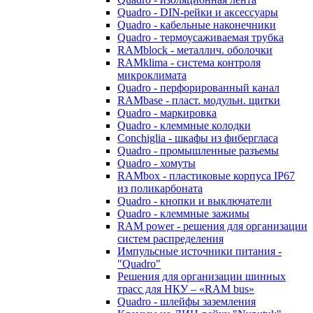
Quadro - DIN-рейки и аксессуары
Quadro - кабельные наконечники
Quadro - термоусаживаемая трубка
RAMblock - металлич. оболочки
RAMklima - система контроля
микроклимата
Quadro - перфорированный канал
RAMbase - пласт. модульн. щитки
Quadro - маркировка
Quadro - клеммные колодки
Conchiglia - шкафы из фибергласа
Quadro - промышленные разъемы
Quadro - хомуты
RAMbox - пластиковые корпуса IP67
из поликарбоната
Quadro - кнопки и выключатели
Quadro - клеммные зажимы
RAM power - решения для организации
систем распределения
Импульсные источники питания -
"Quadro"
Решения для организации шинных
трасс для НКУ – «RAM bus»
Quadro - шлейфы заземления