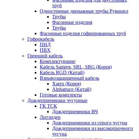
труб
Одностенные дренажные трубы Рувинил
Трубы
Фасонные изделия
Трубы
Фасонные изделия гофрированных труб
Гофрокабель
ПНД
ПВХ
Греющий кабель
Комплектующие
Кабель Samreg, SRL, SRG (Корея)
Кабель RGD (Китай)
Взрывозащищенный кабель
Xarex (Корея)
Alphatrace (Китай)
Готовые комплекты
Дождеприемники чугунные
ГК ТСК
Дождеприемники ВЧ
Литлидер
Дождеприемники из серого чугуна
Дождеприемники из высокопрочного
чугуна