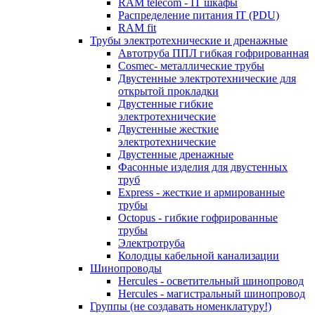
RAM telecom - IT шкафы
Распределение питания IT (PDU)
RAM fit
Трубы электротехнические и дренажные
Автотруба ППЛ гибкая гофрированная
Cosmec- металлические трубы
Двустенные электротехнические для
открытой прокладки
Двустенные гибкие
электротехнические
Двустенные жесткие
электротехнические
Двустенные дренажные
Фасонные изделия для двустенных
труб
Express - жесткие и армированные
трубы
Octopus - гибкие гофрированные
трубы
Электротруба
Колодцы кабельной канализации
Шинопроводы
Hercules - осветительный шинопровод
Hercules - магистральный шинопровод
Группы (не создавать номенклатуру!)