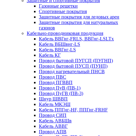
Защитные и спортивные покрытия
Газонные решетки
Спортивные покрытия
Защитные покрытия для ледовых арен
Защитные покрытия для натуральных
газонов
Кабельно-проводниковая продукция
Кабель ВВГнг-FRLS, ВВГнг-LSLTx
Кабель ВБШвнг-LS
Кабель ВВГнг-LS
Кабель КГ
Провод бытовой ПУГСП (ПУГНП)
Провод бытовой ПУСП (ПУНП)
Провод нагревательный ПНСВ
Провод ПВС
Провод ПГВВП
Провод ПуВ (ПВ-1)
Провод ПуГВ (ПВ-3)
Шнур ШВВП
Кабель МКЭШ
Кабель ППГнг-HF, ППГнг-FRHF
Провод СИП
Кабель АВБШв
Кабель АВВГ
Провод АПВ