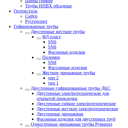
Шины гибкие
Трубы НПВХ обсадные
Геотекстиль
Сибур
Русгеосинт
Гофрированные трубы
Двустенные жесткие трубы
ФД пласт
SN6
SN8
Фасонные изделия
Полимер
SN8
Фассонные изделия
Жесткие дренажные трубы
тип 2
тип 1
Двустенные гофрированные трубы ДКС
Двустенные электротехнические для
открытой прокладки
Двустенные гибкие электротехнические
Двустенные жесткие электротехнические
Двустенные дренажные
Фасонные изделия для двустенных труб
Одностенные дренажные трубы Рувинил