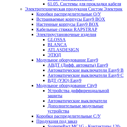
61.05. Системы для прокладки кабеля
Электротехническая продукция Систэм Электрик
Коробки распределительные О/У
Встраиваемые корпусы Easy9 BOX
Настенные корпусы Easy9 BOX
Кабельные стяжки RAPSTRAP
Электроустановочные изделия
GLOSSA
BLANCA
ATLASDESIGN
ЭТЮД
Модульное оборудование Easy9
АВДТ (Дифф. автоматы) Easy9
Автоматические выключатели Easy9 В
Автоматические выключатели Easy9 С
ВДТ (УЗО) Easy9
Модульное оборудование City9
Устройства диффиренциальной
защиты
Автоматические выключатели
Дополнительные модульные
устройства
Коробки распределительные C/У
Продукция под заказ
SystemePact MC1G - Контакторы 120-