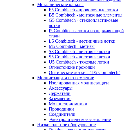
Металлические каналы
F5 Combitech - проволочные лотки
B5 Combitech - монтажные элементы
G5 Combitech - стеклопластиковые
лотки
I5 Combitech - лотки из нержавеющей
стали
L5 Combitech - лестничные лотки
M5 Combitech - метизы
S3 Combitech - листовые лотки
S5 Combitech - листовые лотки
U5 Combitech - тяжелые лотки
Огнестойкие проходки
Оптические лотки - "D5 Combitech"
Молниезащита и заземление
Изолированная молниезащита
Аксессуары
Держатели
Заземление
Молниеприемники
Проводники
Соединители
Электролитическое заземление
Низковольтное оборудование
Quadro - изоляционная лента