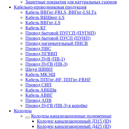
Защитные покрытия для натуральных газонов
Кабельно-проводниковая продукция
Кабель ВВГнг-FRLS, ВВГнг-LSLTx
Кабель ВБШвнг-LS
Кабель ВВГнг-LS
Кабель КГ
Провод бытовой ПУГСП (ПУГНП)
Провод бытовой ПУСП (ПУНП)
Провод нагревательный ПНСВ
Провод ПВС
Провод ПГВВП
Провод ПуВ (ПВ-1)
Провод ПуГВ (ПВ-3)
Шнур ШВВП
Кабель МКЭШ
Кабель ППГнг-HF, ППГнг-FRHF
Провод СИП
Кабель АВБШв
Кабель АВВГ
Провод АПВ
Провод ПуГВ (ПВ-3) в коробке
Колодцы
Колодцы канализационные полимерные
Колодец канализационный Д315 (ID)
Колодец канализационный Д425 (ID)