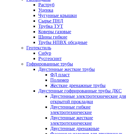
Раструб
Уценка
Чугунные крышки
Сырье ПНД
Трубка ТУТ
Коверы газовые
Шины гибкие
Трубы НПВХ обсадные
Геотекстиль
Сибур
Русгеосинт
Гофрированные трубы
Двустенные жесткие трубы
ФД пласт
Полимер
Жесткие дренажные трубы
Двустенные гофрированные трубы ДКС
Двустенные электротехнические для
открытой прокладки
Двустенные гибкие
электротехнические
Двустенные жесткие
электротехнические
Двустенные дренажные
Фасонные изделия для двустенных