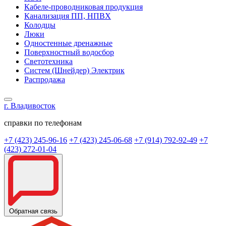
Кабеле-проводниковая продукция
Канализация ПП, НПВХ
Колодцы
Люки
Одностенные дренажные
Поверхностный водосбор
Светотехника
Систем (Шнейдер) Электрик
Распродажа
г. Владивосток
справки по телефонам
+7 (423) 245-96-16
+7 (423) 245-06-68
+7 (914) 792-92-49
+7
(423) 272-01-04
Обратная связь