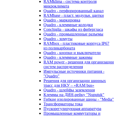
RAMklima - система контроля
микроклимата
Quadro - перфорированный канал
RAMbase - пласт. модульн. щитки
Quadro - маркировка
Quadro - клеммные колодки
Conchiglia - шкафы из фибергласа
Quadro - промышленные разъемы
Quadro - хомуты
RAMbox - пластиковые корпуса IP67
из поликарбоната
Quadro - кнопки и выключатели
Quadro - клеммные зажимы
RAM power - решения для организации
систем распределения
Импульсные источники питания -
"Quadro"
Решения для организации шинных
трасс для НКУ – «RAM bus»
Quadro - шлейфы заземления
Клеммы на ДИН-рейку "Nuputuk"
Гибкие изолированные шины - "Media"
Трансформаторы тока
Пускорегулирующая аппаратура
Промышленные коммутаторы и