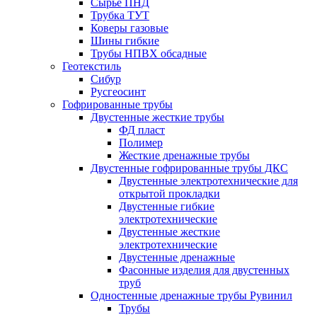
Сырье ПНД
Трубка ТУТ
Коверы газовые
Шины гибкие
Трубы НПВХ обсадные
Геотекстиль
Сибур
Русгеосинт
Гофрированные трубы
Двустенные жесткие трубы
ФД пласт
Полимер
Жесткие дренажные трубы
Двустенные гофрированные трубы ДКС
Двустенные электротехнические для
открытой прокладки
Двустенные гибкие
электротехнические
Двустенные жесткие
электротехнические
Двустенные дренажные
Фасонные изделия для двустенных
труб
Одностенные дренажные трубы Рувинил
Трубы