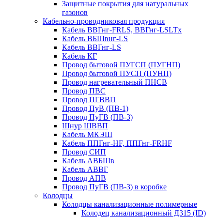
Защитные покрытия для натуральных
газонов
Кабельно-проводниковая продукция
Кабель ВВГнг-FRLS, ВВГнг-LSLTx
Кабель ВБШвнг-LS
Кабель ВВГнг-LS
Кабель КГ
Провод бытовой ПУГСП (ПУГНП)
Провод бытовой ПУСП (ПУНП)
Провод нагревательный ПНСВ
Провод ПВС
Провод ПГВВП
Провод ПуВ (ПВ-1)
Провод ПуГВ (ПВ-3)
Шнур ШВВП
Кабель МКЭШ
Кабель ППГнг-HF, ППГнг-FRHF
Провод СИП
Кабель АВБШв
Кабель АВВГ
Провод АПВ
Провод ПуГВ (ПВ-3) в коробке
Колодцы
Колодцы канализационные полимерные
Колодец канализационный Д315 (ID)