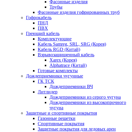
Фасонные изделия
Трубы
Фасонные изделия гофрированных труб
Гофрокабель
ПНД
ПВХ
Греющий кабель
Комплектующие
Кабель Samreg, SRL, SRG (Корея)
Кабель RGD (Китай)
Взрывозащищенный кабель
Xarex (Корея)
Alphatrace (Китай)
Готовые комплекты
Дождеприемники чугунные
ГК ТСК
Дождеприемники ВЧ
Литлидер
Дождеприемники из серого чугуна
Дождеприемники из высокопрочного
чугуна
Защитные и спортивные покрытия
Газонные решетки
Спортивные покрытия
Защитные покрытия для ледовых арен