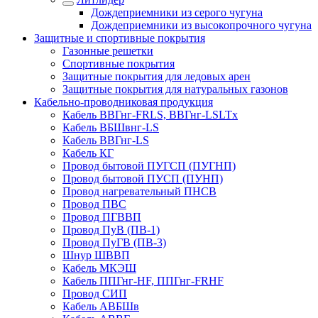
Дождеприемники из серого чугуна
Дождеприемники из высокопрочного чугуна
Защитные и спортивные покрытия
Газонные решетки
Спортивные покрытия
Защитные покрытия для ледовых арен
Защитные покрытия для натуральных газонов
Кабельно-проводниковая продукция
Кабель ВВГнг-FRLS, ВВГнг-LSLTx
Кабель ВБШвнг-LS
Кабель ВВГнг-LS
Кабель КГ
Провод бытовой ПУГСП (ПУГНП)
Провод бытовой ПУСП (ПУНП)
Провод нагревательный ПНСВ
Провод ПВС
Провод ПГВВП
Провод ПуВ (ПВ-1)
Провод ПуГВ (ПВ-3)
Шнур ШВВП
Кабель МКЭШ
Кабель ППГнг-HF, ППГнг-FRHF
Провод СИП
Кабель АВБШв