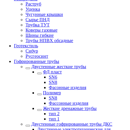
Раструб
Уценка
Чугунные крышки
Сырье ПНД
Трубка ТУТ
Коверы газовые
Шины гибкие
Трубы НПВХ обсадные
Геотекстиль
Сибур
Русгеосинт
Гофрированные трубы
Двустенные жесткие трубы
ФД пласт
SN6
SN8
Фасонные изделия
Полимер
SN8
Фассонные изделия
Жесткие дренажные трубы
тип 2
тип 1
Двустенные гофрированные трубы ДКС
Двустенные электротехнические для