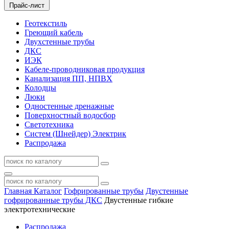
Прайс-лист
Геотекстиль
Греющий кабель
Двухстенные трубы
ДКС
ИЭК
Кабеле-проводниковая продукция
Канализация ПП, НПВХ
Колодцы
Люки
Одностенные дренажные
Поверхностный водосбор
Светотехника
Систем (Шнейдер) Электрик
Распродажа
Главная
Каталог
Гофрированные трубы
Двустенные
гофрированные трубы ДКС
Двустенные гибкие
электротехнические
Распродажа