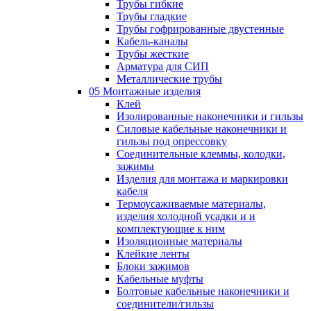
Трубы гибкие
Трубы гладкие
Трубы гофрированные двустенные
Кабель-каналы
Трубы жесткие
Арматура для СИП
Металлические трубы
05 Монтажные изделия
Клей
Изолированные наконечники и гильзы
Силовые кабельные наконечники и
гильзы под опрессовку
Соединительные клеммы, колодки,
зажимы
Изделия для монтажа и маркировки
кабеля
Термоусаживаемые материалы,
изделия холодной усадки и и
комплектующие к ним
Изоляционные материалы
Клейкие ленты
Блоки зажимов
Кабельные муфты
Болтовые кабельные наконечники и
соединители/гильзы