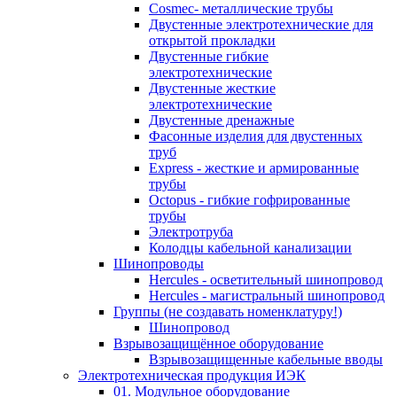
Cosmec- металлические трубы
Двустенные электротехнические для
открытой прокладки
Двустенные гибкие
электротехнические
Двустенные жесткие
электротехнические
Двустенные дренажные
Фасонные изделия для двустенных
труб
Express - жесткие и армированные
трубы
Octopus - гибкие гофрированные
трубы
Электротруба
Колодцы кабельной канализации
Шинопроводы
Hercules - осветительный шинопровод
Hercules - магистральный шинопровод
Группы (не создавать номенклатуру!)
Шинопровод
Взрывозащищённое оборудование
Взрывозащищенные кабельные вводы
Электротехническая продукция ИЭК
01. Модульное оборудование