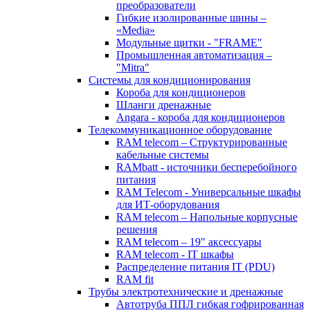
преобразователи
Гибкие изолированные шины –
«Media»
Модульные щитки - "FRAME"
Промышленная автоматизация –
"Mitra"
Системы для кондиционирования
Короба для кондиционеров
Шланги дренажные
Angara - короба для кондиционеров
Телекоммуникационное оборудование
RAM telecom – Структурированные
кабельные системы
RAMbatt - источники бесперебойного
питания
RAM Telecom - Универсальные шкафы
для ИТ-оборудования
RAM telecom – Напольные корпусные
решения
RAM telecom – 19" аксессуары
RAM telecom - IT шкафы
Распределение питания IT (PDU)
RAM fit
Трубы электротехнические и дренажные
Автотруба ППЛ гибкая гофрированная