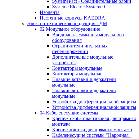
SystemePact - Соединительные блоки
Systeme Electric Systeme9
Изолента
Настенные корпусы KAEDRA
Электротехническая продукция ТДМ
02 Модульное оборудование
Вводные клеммы для модульного
оборудования
Ограничители ипульсных
перенапряжений
Дополнительные модульные
устройства
Контакторы модульные
Контакторы модульные
Плавкие вставки и держатели
модульные
Плавкие вставки и держатели
модульные
Устройства дифференциальной защиты
Устройства дифференциальной защиты
04 Кабеленесущие системы
Крепеж-скоба пластиковая для прямого
монтажа
Крепеж-клипса для прямого монтажа
Кабеленесущие системы "Народная"