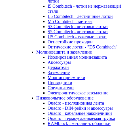
лотки
I5 Combitech - лотки из нержавеющей
стали
L5 Combitech - лестничные лотки
M5 Combitech - метизы
S3 Combitech - листовые лотки
S5 Combitech - листовые лотки
U5 Combitech - тяжелые лотки
Огнестойкие проходки
Оптические лотки - "D5 Combitech"
Молниезащита и заземление
Изолированная молниезащита
Аксессуары
Держатели
Заземление
Молниеприемники
Проводники
Соединители
Электролитическое заземление
Низковольтное оборудование
Quadro - изоляционная лента
Quadro - DIN-рейки и аксессуары
Quadro - кабельные наконечники
Quadro - термоусаживаемая трубка
RAMblock - металлич. оболочки