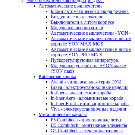
Электротехническая продукция ДКС
Автоматические выключатели
Блоки автоматического ввода резерва
Воздушные выключатели
Выключатели в литом корпусе
Модульные выключатели
Автоматические выключатели «YON»
Автоматические выключатели в литом
корпусе YON MAX MGS
Автоматические выключатели в литом
корпусе YON PRO MNX
Пускорегулирующая аппаратура
Модульные устройства «YON макс»
(YON max)
Кабельные короба
Avanti - универсальная серия ЭУИ
Brava - электроустановочные изделия
In-liner - классические короба
In-liner Aero - алюминиевые короба
In-liner Front - инновационные короба
Viva - электроустановочные изделия
Металлические каналы
F5 Combitech - проволочные лотки
B5 Combitech - монтажные элементы
G5 Combitech - стеклопластиковые