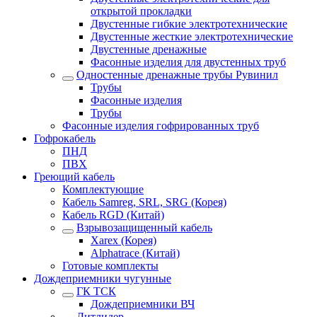
открытой прокладки
Двустенные гибкие электротехнические
Двустенные жесткие электротехнические
Двустенные дренажные
Фасонные изделия для двустенных труб
Одностенные дренажные трубы Рувинил
Трубы
Фасонные изделия
Трубы
Фасонные изделия гофрированных труб
Гофрокабель
ПНД
ПВХ
Греющий кабель
Комплектующие
Кабель Samreg, SRL, SRG (Корея)
Кабель RGD (Китай)
Взрывозащищенный кабель
Xarex (Корея)
Alphatrace (Китай)
Готовые комплекты
Дождеприемники чугунные
ГК ТСК
Дождеприемники ВЧ
Литлидер