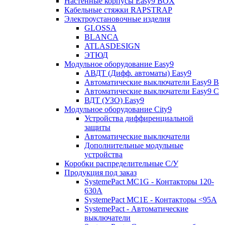
Настенные корпусы Easy9 BOX
Кабельные стяжки RAPSTRAP
Электроустановочные изделия
GLOSSA
BLANCA
ATLASDESIGN
ЭТЮД
Модульное оборудование Easy9
АВДТ (Дифф. автоматы) Easy9
Автоматические выключатели Easy9 В
Автоматические выключатели Easy9 С
ВДТ (УЗО) Easy9
Модульное оборудование City9
Устройства диффиренциальной
защиты
Автоматические выключатели
Дополнительные модульные
устройства
Коробки распределительные C/У
Продукция под заказ
SystemePact MC1G - Контакторы 120-
630A
SystemePact MC1E - Контакторы <95A
SystemePact - Автоматические
выключатели