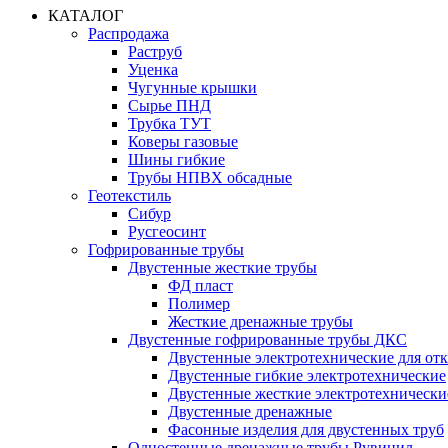
КАТАЛОГ
Распродажа
Раструб
Уценка
Чугунные крышки
Сырье ПНД
Трубка ТУТ
Коверы газовые
Шины гибкие
Трубы НПВХ обсадные
Геотекстиль
Сибур
Русгеосинт
Гофрированные трубы
Двустенные жесткие трубы
ФД пласт
Полимер
Жесткие дренажные трубы
Двустенные гофрированные трубы ДКС
Двустенные электротехнические для от
Двустенные гибкие электротехнические
Двустенные жесткие электротехнически
Двустенные дренажные
Фасонные изделия для двустенных труб
Одностенные дренажные трубы Рувинил