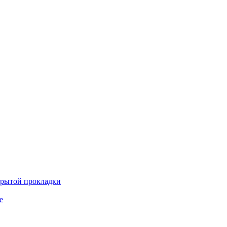
крытой прокладки
е