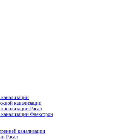
 канализации
ужной канализации
 канализации Расал
 канализации Флекстрон
тренней канализации
ии Расал