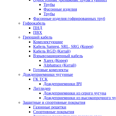
Трубы
Фасонные изделия
Трубы
Фасонные изделия гофрированных труб
Гофрокабель
ПНД
ПВХ
Греющий кабель
Комплектующие
Кабель Samreg, SRL, SRG (Корея)
Кабель RGD (Китай)
Взрывозащищенный кабель
Xarex (Корея)
Alphatrace (Китай)
Готовые комплекты
Дождеприемники чугунные
ГК ТСК
Дождеприемники ВЧ
Литлидер
Дождеприемники из серого чугуна
Дождеприемники из высокопрочного чу
Защитные и спортивные покрытия
Газонные решетки
Спортивные покрытия