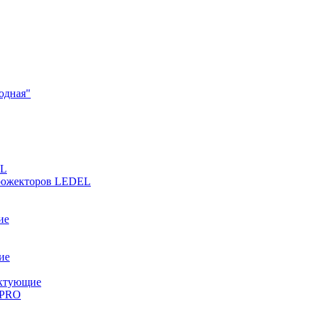
одная"
EL
прожекторов LEDEL
ие
ие
ектующие
 PRO