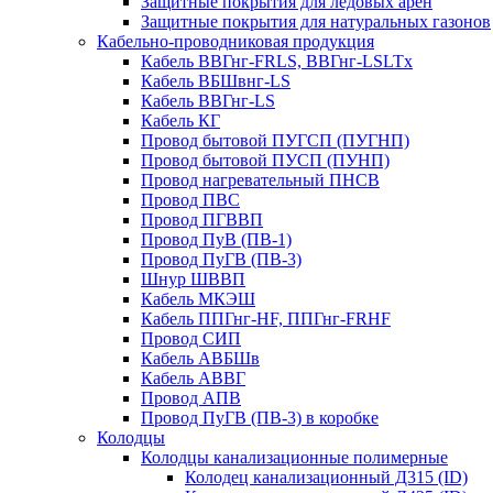
Защитные покрытия для ледовых арен
Защитные покрытия для натуральных газонов
Кабельно-проводниковая продукция
Кабель ВВГнг-FRLS, ВВГнг-LSLTx
Кабель ВБШвнг-LS
Кабель ВВГнг-LS
Кабель КГ
Провод бытовой ПУГСП (ПУГНП)
Провод бытовой ПУСП (ПУНП)
Провод нагревательный ПНСВ
Провод ПВС
Провод ПГВВП
Провод ПуВ (ПВ-1)
Провод ПуГВ (ПВ-3)
Шнур ШВВП
Кабель МКЭШ
Кабель ППГнг-HF, ППГнг-FRHF
Провод СИП
Кабель АВБШв
Кабель АВВГ
Провод АПВ
Провод ПуГВ (ПВ-3) в коробке
Колодцы
Колодцы канализационные полимерные
Колодец канализационный Д315 (ID)