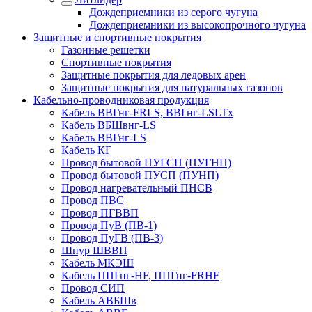
Дождеприемники из серого чугуна
Дождеприемники из высокопрочного чугуна
Защитные и спортивные покрытия
Газонные решетки
Спортивные покрытия
Защитные покрытия для ледовых арен
Защитные покрытия для натуральных газонов
Кабельно-проводниковая продукция
Кабель ВВГнг-FRLS, ВВГнг-LSLTx
Кабель ВБШвнг-LS
Кабель ВВГнг-LS
Кабель КГ
Провод бытовой ПУГСП (ПУГНП)
Провод бытовой ПУСП (ПУНП)
Провод нагревательный ПНСВ
Провод ПВС
Провод ПГВВП
Провод ПуВ (ПВ-1)
Провод ПуГВ (ПВ-3)
Шнур ШВВП
Кабель МКЭШ
Кабель ППГнг-HF, ППГнг-FRHF
Провод СИП
Кабель АВБШв