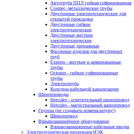
Автотруба ППЛ гибкая гофрированная
Cosmec- металлические трубы
Двустенные электротехнические для
открытой прокладки
Двустенные гибкие
электротехнические
Двустенные жесткие
электротехнические
Двустенные дренажные
Фасонные изделия для двустенных
труб
Express - жесткие и армированные
трубы
Octopus - гибкие гофрированные
трубы
Электротруба
Колодцы кабельной канализации
Шинопроводы
Hercules - осветительный шинопровод
Hercules - магистральный шинопровод
Группы (не создавать номенклатуру!)
Шинопровод
Взрывозащищённое оборудование
Взрывозащищенные кабельные вводы
Электротехническая продукция ИЭК