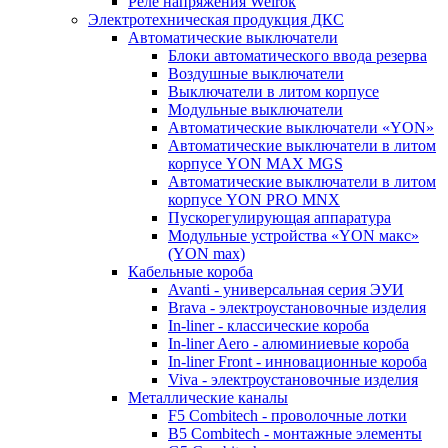
Реле напряжения Welrok
Электротехническая продукция ДКС
Автоматические выключатели
Блоки автоматического ввода резерва
Воздушные выключатели
Выключатели в литом корпусе
Модульные выключатели
Автоматические выключатели «YON»
Автоматические выключатели в литом
корпусе YON MAX MGS
Автоматические выключатели в литом
корпусе YON PRO MNX
Пускорегулирующая аппаратура
Модульные устройства «YON макс»
(YON max)
Кабельные короба
Avanti - универсальная серия ЭУИ
Brava - электроустановочные изделия
In-liner - классические короба
In-liner Aero - алюминиевые короба
In-liner Front - инновационные короба
Viva - электроустановочные изделия
Металлические каналы
F5 Combitech - проволочные лотки
B5 Combitech - монтажные элементы