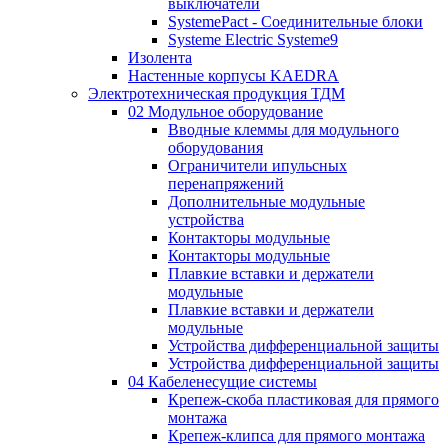
выключатели
SystemePact - Соединительные блоки
Systeme Electric Systeme9
Изолента
Настенные корпусы KAEDRA
Электротехническая продукция ТДМ
02 Модульное оборудование
Вводные клеммы для модульного
оборудования
Ограничители ипульсных
перенапряжений
Дополнительные модульные
устройства
Контакторы модульные
Контакторы модульные
Плавкие вставки и держатели
модульные
Плавкие вставки и держатели
модульные
Устройства дифференциальной защиты
Устройства дифференциальной защиты
04 Кабеленесущие системы
Крепеж-скоба пластиковая для прямого
монтажа
Крепеж-клипса для прямого монтажа