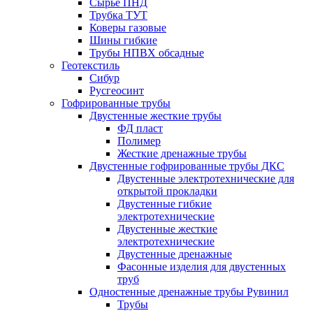
Сырье ПНД
Трубка ТУТ
Коверы газовые
Шины гибкие
Трубы НПВХ обсадные
Геотекстиль
Сибур
Русгеосинт
Гофрированные трубы
Двустенные жесткие трубы
ФД пласт
Полимер
Жесткие дренажные трубы
Двустенные гофрированные трубы ДКС
Двустенные электротехнические для
открытой прокладки
Двустенные гибкие
электротехнические
Двустенные жесткие
электротехнические
Двустенные дренажные
Фасонные изделия для двустенных
труб
Одностенные дренажные трубы Рувинил
Трубы