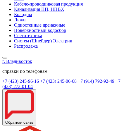
Кабеле-проводниковая продукция
Канализация ПП, НПВХ
Колодцы
Люки
Одностенные дренажные
Поверхностный водосбор
Светотехника
Систем (Шнейдер) Электрик
Распродажа
г. Владивосток
справки по телефонам
+7 (423) 245-96-16
+7 (423) 245-06-68
+7 (914) 792-92-49
+7
(423) 272-01-04
Обратная связь