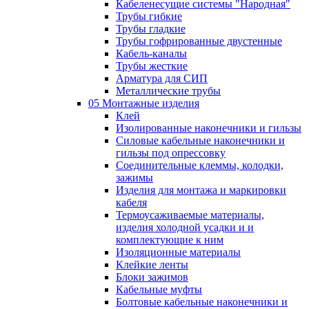
Кабеленесущие системы "Народная"
Трубы гибкие
Трубы гладкие
Трубы гофрированные двустенные
Кабель-каналы
Трубы жесткие
Арматура для СИП
Металлические трубы
05 Монтажные изделия
Клей
Изолированные наконечники и гильзы
Силовые кабельные наконечники и
гильзы под опрессовку
Соединительные клеммы, колодки,
зажимы
Изделия для монтажа и маркировки
кабеля
Термоусаживаемые материалы,
изделия холодной усадки и и
комплектующие к ним
Изоляционные материалы
Клейкие ленты
Блоки зажимов
Кабельные муфты
Болтовые кабельные наконечники и