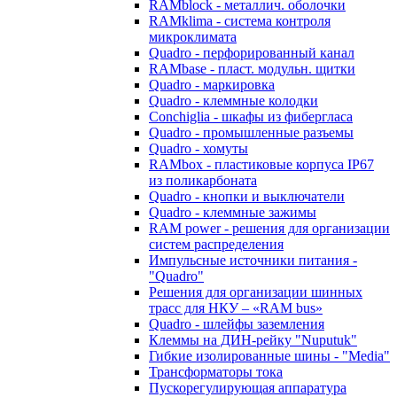
RAMblock - металлич. оболочки
RAMklima - система контроля
микроклимата
Quadro - перфорированный канал
RAMbase - пласт. модульн. щитки
Quadro - маркировка
Quadro - клеммные колодки
Conchiglia - шкафы из фибергласа
Quadro - промышленные разъемы
Quadro - хомуты
RAMbox - пластиковые корпуса IP67
из поликарбоната
Quadro - кнопки и выключатели
Quadro - клеммные зажимы
RAM power - решения для организации
систем распределения
Импульсные источники питания -
"Quadro"
Решения для организации шинных
трасс для НКУ – «RAM bus»
Quadro - шлейфы заземления
Клеммы на ДИН-рейку "Nuputuk"
Гибкие изолированные шины - "Media"
Трансформаторы тока
Пускорегулирующая аппаратура