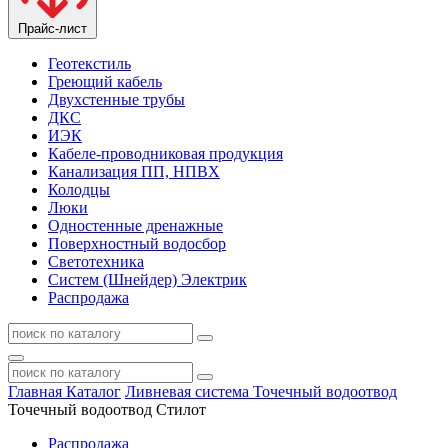
Прайс-лист
Геотекстиль
Греющий кабель
Двухстенные трубы
ДКС
ИЭК
Кабеле-проводниковая продукция
Канализация ПП, НПВХ
Колодцы
Люки
Одностенные дренажные
Поверхностный водосбор
Светотехника
Систем (Шнейдер) Электрик
Распродажа
Главная
Каталог
Ливневая система
Точечный водоотвод
Точечный водоотвод Стилот
Распродажа