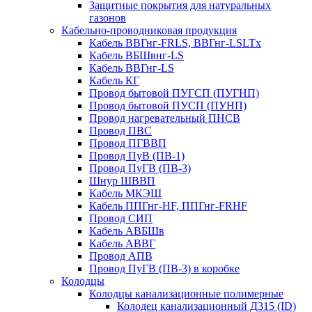
Защитные покрытия для натуральных
газонов
Кабельно-проводниковая продукция
Кабель ВВГнг-FRLS, ВВГнг-LSLTx
Кабель ВБШвнг-LS
Кабель ВВГнг-LS
Кабель КГ
Провод бытовой ПУГСП (ПУГНП)
Провод бытовой ПУСП (ПУНП)
Провод нагревательный ПНСВ
Провод ПВС
Провод ПГВВП
Провод ПуВ (ПВ-1)
Провод ПуГВ (ПВ-3)
Шнур ШВВП
Кабель МКЭШ
Кабель ППГнг-HF, ППГнг-FRHF
Провод СИП
Кабель АВБШв
Кабель АВВГ
Провод АПВ
Провод ПуГВ (ПВ-3) в коробке
Колодцы
Колодцы канализационные полимерные
Колодец канализационный Д315 (ID)