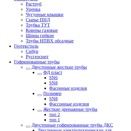
Раструб
Уценка
Чугунные крышки
Сырье ПНД
Трубка ТУТ
Коверы газовые
Шины гибкие
Трубы НПВХ обсадные
Геотекстиль
Сибур
Русгеосинт
Гофрированные трубы
Двустенные жесткие трубы
ФД пласт
SN6
SN8
Фасонные изделия
Полимер
SN8
Фассонные изделия
Жесткие дренажные трубы
тип 2
тип 1
Двустенные гофрированные трубы ДКС
Двустенные электротехнические для