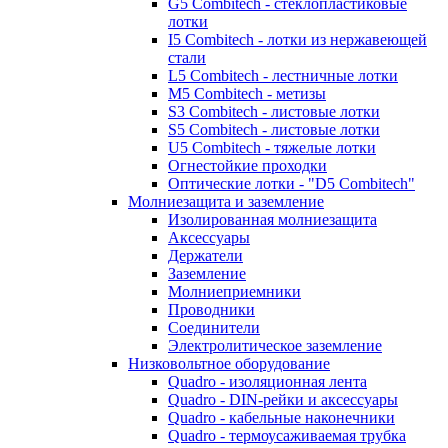
G5 Combitech - стеклопластиковые
лотки
I5 Combitech - лотки из нержавеющей
стали
L5 Combitech - лестничные лотки
M5 Combitech - метизы
S3 Combitech - листовые лотки
S5 Combitech - листовые лотки
U5 Combitech - тяжелые лотки
Огнестойкие проходки
Оптические лотки - "D5 Combitech"
Молниезащита и заземление
Изолированная молниезащита
Аксессуары
Держатели
Заземление
Молниеприемники
Проводники
Соединители
Электролитическое заземление
Низковольтное оборудование
Quadro - изоляционная лента
Quadro - DIN-рейки и аксессуары
Quadro - кабельные наконечники
Quadro - термоусаживаемая трубка