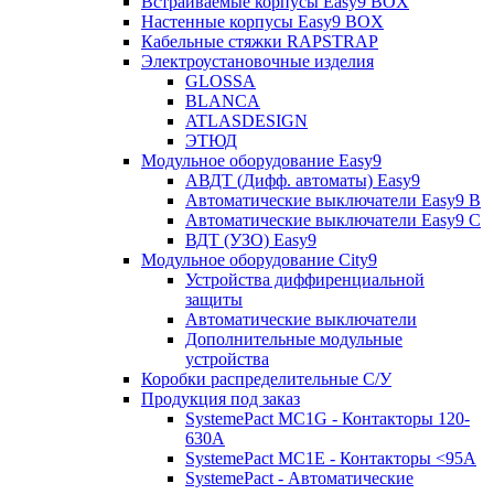
Встраиваемые корпусы Easy9 BOX
Настенные корпусы Easy9 BOX
Кабельные стяжки RAPSTRAP
Электроустановочные изделия
GLOSSA
BLANCA
ATLASDESIGN
ЭТЮД
Модульное оборудование Easy9
АВДТ (Дифф. автоматы) Easy9
Автоматические выключатели Easy9 В
Автоматические выключатели Easy9 С
ВДТ (УЗО) Easy9
Модульное оборудование City9
Устройства диффиренциальной
защиты
Автоматические выключатели
Дополнительные модульные
устройства
Коробки распределительные C/У
Продукция под заказ
SystemePact MC1G - Контакторы 120-
630A
SystemePact MC1E - Контакторы <95A
SystemePact - Автоматические