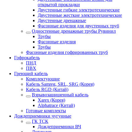
открытой прокладки
Двустенные гибкие электротехнические
Двустенные жесткие электротехнические
Двустенные дренажные
Фасонные изделия для двустенных труб
Одностенные дренажные трубы Рувинил
Трубы
Фасонные изделия
Трубы
Фасонные изделия гофрированных труб
Гофрокабель
ПНД
ПВХ
Греющий кабель
Комплектующие
Кабель Samreg, SRL, SRG (Корея)
Кабель RGD (Китай)
Взрывозащищенный кабель
Xarex (Корея)
Alphatrace (Китай)
Готовые комплекты
Дождеприемники чугунные
ГК ТСК
Дождеприемники ВЧ
Литлидер