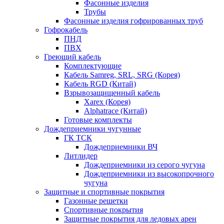
Фасонные изделия
Трубы
Фасонные изделия гофрированных труб
Гофрокабель
ПНД
ПВХ
Греющий кабель
Комплектующие
Кабель Samreg, SRL, SRG (Корея)
Кабель RGD (Китай)
Взрывозащищенный кабель
Xarex (Корея)
Alphatrace (Китай)
Готовые комплекты
Дождеприемники чугунные
ГК ТСК
Дождеприемники ВЧ
Литлидер
Дождеприемники из серого чугуна
Дождеприемники из высокопрочного
чугуна
Защитные и спортивные покрытия
Газонные решетки
Спортивные покрытия
Защитные покрытия для ледовых арен