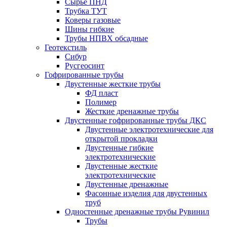
Сырье ПНД
Трубка ТУТ
Коверы газовые
Шины гибкие
Трубы НПВХ обсадные
Геотекстиль
Сибур
Русгеосинт
Гофрированные трубы
Двустенные жесткие трубы
ФД пласт
Полимер
Жесткие дренажные трубы
Двустенные гофрированные трубы ДКС
Двустенные электротехнические для
открытой прокладки
Двустенные гибкие
электротехнические
Двустенные жесткие
электротехнические
Двустенные дренажные
Фасонные изделия для двустенных
труб
Одностенные дренажные трубы Рувинил
Трубы