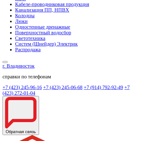
Кабеле-проводниковая продукция
Канализация ПП, НПВХ
Колодцы
Люки
Одностенные дренажные
Поверхностный водосбор
Светотехника
Систем (Шнейдер) Электрик
Распродажа
г. Владивосток
справки по телефонам
+7 (423) 245-96-16
+7 (423) 245-06-68
+7 (914) 792-92-49
+7
(423) 272-01-04
Обратная связь