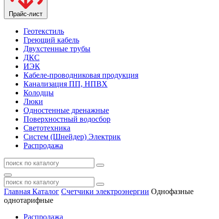
Прайс-лист
Геотекстиль
Греющий кабель
Двухстенные трубы
ДКС
ИЭК
Кабеле-проводниковая продукция
Канализация ПП, НПВХ
Колодцы
Люки
Одностенные дренажные
Поверхностный водосбор
Светотехника
Систем (Шнейдер) Электрик
Распродажа
Главная
Каталог
Счетчики электроэнергии
Однофазные
однотарифные
Распродажа