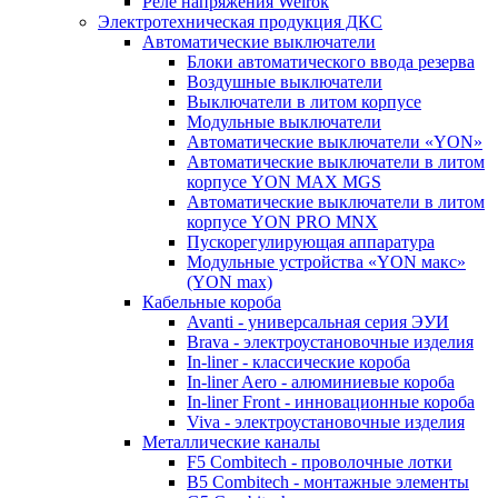
Реле напряжения Welrok
Электротехническая продукция ДКС
Автоматические выключатели
Блоки автоматического ввода резерва
Воздушные выключатели
Выключатели в литом корпусе
Модульные выключатели
Автоматические выключатели «YON»
Автоматические выключатели в литом
корпусе YON MAX MGS
Автоматические выключатели в литом
корпусе YON PRO MNX
Пускорегулирующая аппаратура
Модульные устройства «YON макс»
(YON max)
Кабельные короба
Avanti - универсальная серия ЭУИ
Brava - электроустановочные изделия
In-liner - классические короба
In-liner Aero - алюминиевые короба
In-liner Front - инновационные короба
Viva - электроустановочные изделия
Металлические каналы
F5 Combitech - проволочные лотки
B5 Combitech - монтажные элементы