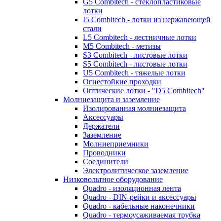
G5 Combitech - стеклопластиковые
лотки
I5 Combitech - лотки из нержавеющей
стали
L5 Combitech - лестничные лотки
M5 Combitech - метизы
S3 Combitech - листовые лотки
S5 Combitech - листовые лотки
U5 Combitech - тяжелые лотки
Огнестойкие проходки
Оптические лотки - "D5 Combitech"
Молниезащита и заземление
Изолированная молниезащита
Аксессуары
Держатели
Заземление
Молниеприемники
Проводники
Соединители
Электролитическое заземление
Низковольтное оборудование
Quadro - изоляционная лента
Quadro - DIN-рейки и аксессуары
Quadro - кабельные наконечники
Quadro - термоусаживаемая трубка