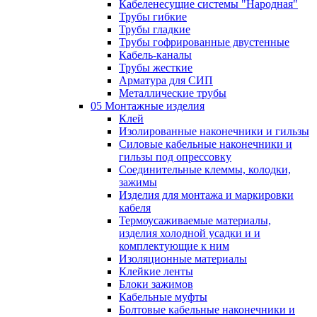
Кабеленесущие системы "Народная"
Трубы гибкие
Трубы гладкие
Трубы гофрированные двустенные
Кабель-каналы
Трубы жесткие
Арматура для СИП
Металлические трубы
05 Монтажные изделия
Клей
Изолированные наконечники и гильзы
Силовые кабельные наконечники и
гильзы под опрессовку
Соединительные клеммы, колодки,
зажимы
Изделия для монтажа и маркировки
кабеля
Термоусаживаемые материалы,
изделия холодной усадки и и
комплектующие к ним
Изоляционные материалы
Клейкие ленты
Блоки зажимов
Кабельные муфты
Болтовые кабельные наконечники и