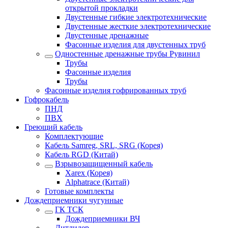
открытой прокладки
Двустенные гибкие электротехнические
Двустенные жесткие электротехнические
Двустенные дренажные
Фасонные изделия для двустенных труб
Одностенные дренажные трубы Рувинил
Трубы
Фасонные изделия
Трубы
Фасонные изделия гофрированных труб
Гофрокабель
ПНД
ПВХ
Греющий кабель
Комплектующие
Кабель Samreg, SRL, SRG (Корея)
Кабель RGD (Китай)
Взрывозащищенный кабель
Xarex (Корея)
Alphatrace (Китай)
Готовые комплекты
Дождеприемники чугунные
ГК ТСК
Дождеприемники ВЧ
Литлидер