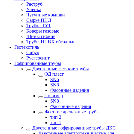
Раструб
Уценка
Чугунные крышки
Сырье ПНД
Трубка ТУТ
Коверы газовые
Шины гибкие
Трубы НПВХ обсадные
Геотекстиль
Сибур
Русгеосинт
Гофрированные трубы
Двустенные жесткие трубы
ФД пласт
SN6
SN8
Фасонные изделия
Полимер
SN8
Фассонные изделия
Жесткие дренажные трубы
тип 2
тип 1
Двустенные гофрированные трубы ДКС
Двустенные электротехнические для