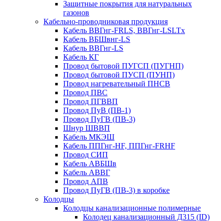
Защитные покрытия для натуральных
газонов
Кабельно-проводниковая продукция
Кабель ВВГнг-FRLS, ВВГнг-LSLTx
Кабель ВБШвнг-LS
Кабель ВВГнг-LS
Кабель КГ
Провод бытовой ПУГСП (ПУГНП)
Провод бытовой ПУСП (ПУНП)
Провод нагревательный ПНСВ
Провод ПВС
Провод ПГВВП
Провод ПуВ (ПВ-1)
Провод ПуГВ (ПВ-3)
Шнур ШВВП
Кабель МКЭШ
Кабель ППГнг-HF, ППГнг-FRHF
Провод СИП
Кабель АВБШв
Кабель АВВГ
Провод АПВ
Провод ПуГВ (ПВ-3) в коробке
Колодцы
Колодцы канализационные полимерные
Колодец канализационный Д315 (ID)