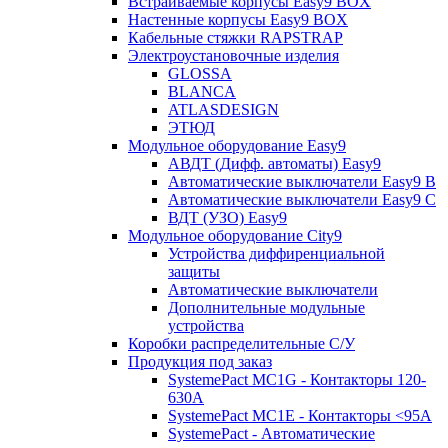
Встраиваемые корпусы Easy9 BOX
Настенные корпусы Easy9 BOX
Кабельные стяжки RAPSTRAP
Электроустановочные изделия
GLOSSA
BLANCA
ATLASDESIGN
ЭТЮД
Модульное оборудование Easy9
АВДТ (Дифф. автоматы) Easy9
Автоматические выключатели Easy9 В
Автоматические выключатели Easy9 С
ВДТ (УЗО) Easy9
Модульное оборудование City9
Устройства диффиренциальной
защиты
Автоматические выключатели
Дополнительные модульные
устройства
Коробки распределительные C/У
Продукция под заказ
SystemePact MC1G - Контакторы 120-
630A
SystemePact MC1E - Контакторы <95A
SystemePact - Автоматические