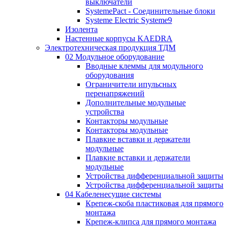
выключатели
SystemePact - Соединительные блоки
Systeme Electric Systeme9
Изолента
Настенные корпусы KAEDRA
Электротехническая продукция ТДМ
02 Модульное оборудование
Вводные клеммы для модульного
оборудования
Ограничители ипульсных
перенапряжений
Дополнительные модульные
устройства
Контакторы модульные
Контакторы модульные
Плавкие вставки и держатели
модульные
Плавкие вставки и держатели
модульные
Устройства дифференциальной защиты
Устройства дифференциальной защиты
04 Кабеленесущие системы
Крепеж-скоба пластиковая для прямого
монтажа
Крепеж-клипса для прямого монтажа