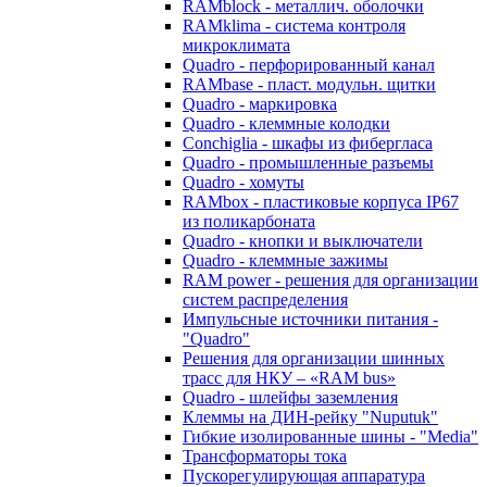
RAMblock - металлич. оболочки
RAMklima - система контроля
микроклимата
Quadro - перфорированный канал
RAMbase - пласт. модульн. щитки
Quadro - маркировка
Quadro - клеммные колодки
Conchiglia - шкафы из фибергласа
Quadro - промышленные разъемы
Quadro - хомуты
RAMbox - пластиковые корпуса IP67
из поликарбоната
Quadro - кнопки и выключатели
Quadro - клеммные зажимы
RAM power - решения для организации
систем распределения
Импульсные источники питания -
"Quadro"
Решения для организации шинных
трасс для НКУ – «RAM bus»
Quadro - шлейфы заземления
Клеммы на ДИН-рейку "Nuputuk"
Гибкие изолированные шины - "Media"
Трансформаторы тока
Пускорегулирующая аппаратура