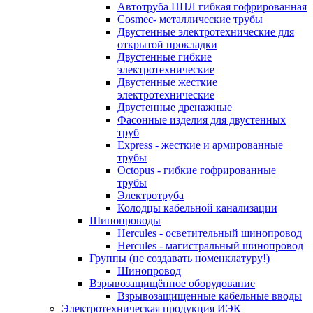
Автотруба ППЛ гибкая гофрированная
Cosmec- металлические трубы
Двустенные электротехнические для
открытой прокладки
Двустенные гибкие
электротехнические
Двустенные жесткие
электротехнические
Двустенные дренажные
Фасонные изделия для двустенных
труб
Express - жесткие и армированные
трубы
Octopus - гибкие гофрированные
трубы
Электротруба
Колодцы кабельной канализации
Шинопроводы
Hercules - осветительный шинопровод
Hercules - магистральный шинопровод
Группы (не создавать номенклатуру!)
Шинопровод
Взрывозащищённое оборудование
Взрывозащищенные кабельные вводы
Электротехническая продукция ИЭК