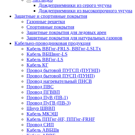
Дождеприемники из серого чугуна
Дождеприемники из высокопрочного чугуна
Защитные и спортивные покрытия
Газонные решетки
Спортивные покрытия
Защитные покрытия для ледовых арен
Защитные покрытия для натуральных газонов
Кабельно-проводниковая продукция
Кабель ВВГнг-FRLS, ВВГнг-LSLTx
Кабель ВБШвнг-LS
Кабель ВВГнг-LS
Кабель КГ
Провод бытовой ПУГСП (ПУГНП)
Провод бытовой ПУСП (ПУНП)
Провод нагревательный ПНСВ
Провод ПВС
Провод ПГВВП
Провод ПуВ (ПВ-1)
Провод ПуГВ (ПВ-3)
Шнур ШВВП
Кабель МКЭШ
Кабель ППГнг-HF, ППГнг-FRHF
Провод СИП
Кабель АВБШв