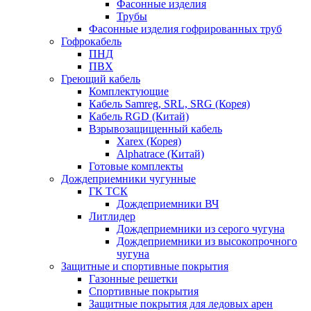
Фасонные изделия
Трубы
Фасонные изделия гофрированных труб
Гофрокабель
ПНД
ПВХ
Греющий кабель
Комплектующие
Кабель Samreg, SRL, SRG (Корея)
Кабель RGD (Китай)
Взрывозащищенный кабель
Xarex (Корея)
Alphatrace (Китай)
Готовые комплекты
Дождеприемники чугунные
ГК ТСК
Дождеприемники ВЧ
Литлидер
Дождеприемники из серого чугуна
Дождеприемники из высокопрочного
чугуна
Защитные и спортивные покрытия
Газонные решетки
Спортивные покрытия
Защитные покрытия для ледовых арен