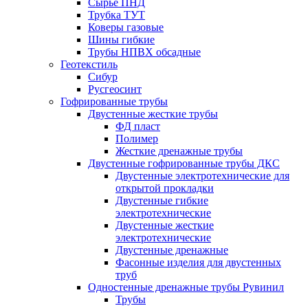
Сырье ПНД
Трубка ТУТ
Коверы газовые
Шины гибкие
Трубы НПВХ обсадные
Геотекстиль
Сибур
Русгеосинт
Гофрированные трубы
Двустенные жесткие трубы
ФД пласт
Полимер
Жесткие дренажные трубы
Двустенные гофрированные трубы ДКС
Двустенные электротехнические для
открытой прокладки
Двустенные гибкие
электротехнические
Двустенные жесткие
электротехнические
Двустенные дренажные
Фасонные изделия для двустенных
труб
Одностенные дренажные трубы Рувинил
Трубы