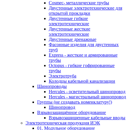
Cosmec- металлические трубы
Двустенные электротехнические для
открытой прокладки
Двустенные гибкие
электротехнические
Двустенные жесткие
электротехнические
Двустенные дренажные
Фасонные изделия для двустенных
труб
Express - жесткие и армированные
трубы
Octopus - гибкие гофрированные
трубы
Электротруба
Колодцы кабельной канализации
Шинопроводы
Hercules - осветительный шинопровод
Hercules - магистральный шинопровод
Группы (не создавать номенклатуру!)
Шинопровод
Взрывозащищённое оборудование
Взрывозащищенные кабельные вводы
Электротехническая продукция ИЭК
01. Модульное оборудование