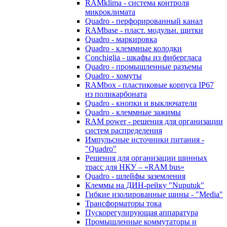
RAMklima - система контроля
микроклимата
Quadro - перфорированный канал
RAMbase - пласт. модульн. щитки
Quadro - маркировка
Quadro - клеммные колодки
Conchiglia - шкафы из фибергласа
Quadro - промышленные разъемы
Quadro - хомуты
RAMbox - пластиковые корпуса IP67
из поликарбоната
Quadro - кнопки и выключатели
Quadro - клеммные зажимы
RAM power - решения для организации
систем распределения
Импульсные источники питания -
"Quadro"
Решения для организации шинных
трасс для НКУ – «RAM bus»
Quadro - шлейфы заземления
Клеммы на ДИН-рейку "Nuputuk"
Гибкие изолированные шины - "Media"
Трансформаторы тока
Пускорегулирующая аппаратура
Промышленные коммутаторы и