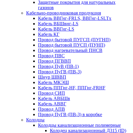
Защитные покрытия для натуральных
газонов
Кабельно-проводниковая продукция
Кабель ВВГнг-FRLS, ВВГнг-LSLTx
Кабель ВБШвнг-LS
Кабель ВВГнг-LS
Кабель КГ
Провод бытовой ПУГСП (ПУГНП)
Провод бытовой ПУСП (ПУНП)
Провод нагревательный ПНСВ
Провод ПВС
Провод ПГВВП
Провод ПуВ (ПВ-1)
Провод ПуГВ (ПВ-3)
Шнур ШВВП
Кабель МКЭШ
Кабель ППГнг-HF, ППГнг-FRHF
Провод СИП
Кабель АВБШв
Кабель АВВГ
Провод АПВ
Провод ПуГВ (ПВ-3) в коробке
Колодцы
Колодцы канализационные полимерные
Колодец канализационный Д315 (ID)