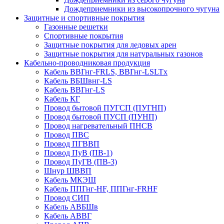
Дождеприемники из высокопрочного чугуна
Защитные и спортивные покрытия
Газонные решетки
Спортивные покрытия
Защитные покрытия для ледовых арен
Защитные покрытия для натуральных газонов
Кабельно-проводниковая продукция
Кабель ВВГнг-FRLS, ВВГнг-LSLTx
Кабель ВБШвнг-LS
Кабель ВВГнг-LS
Кабель КГ
Провод бытовой ПУГСП (ПУГНП)
Провод бытовой ПУСП (ПУНП)
Провод нагревательный ПНСВ
Провод ПВС
Провод ПГВВП
Провод ПуВ (ПВ-1)
Провод ПуГВ (ПВ-3)
Шнур ШВВП
Кабель МКЭШ
Кабель ППГнг-HF, ППГнг-FRHF
Провод СИП
Кабель АВБШв
Кабель АВВГ