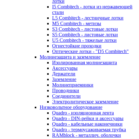
лотки
I5 Combitech - лотки из нержавеющей
стали
L5 Combitech - лестничные лотки
M5 Combitech - метизы
S3 Combitech - листовые лотки
S5 Combitech - листовые лотки
U5 Combitech - тяжелые лотки
Огнестойкие проходки
Оптические лотки - "D5 Combitech"
Молниезащита и заземление
Изолированная молниезащита
Аксессуары
Держатели
Заземление
Молниеприемники
Проводники
Соединители
Электролитическое заземление
Низковольтное оборудование
Quadro - изоляционная лента
Quadro - DIN-рейки и аксессуары
Quadro - кабельные наконечники
Quadro - термоусаживаемая трубка
RAMblock - металлич. оболочки