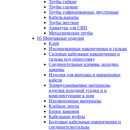
Трубы гибкие
Трубы гладкие
Трубы гофрированные двустенные
Кабель-каналы
Трубы жесткие
Арматура для СИП
Металлические трубы
05 Монтажные изделия
Клей
Изолированные наконечники и гильзы
Силовые кабельные наконечники и
гильзы под опрессовку
Соединительные клеммы, колодки,
зажимы
Изделия для монтажа и маркировки
кабеля
Термоусаживаемые материалы,
изделия холодной усадки и и
комплектующие к ним
Изоляционные материалы
Клейкие ленты
Блоки зажимов
Кабельные муфты
Болтовые кабельные наконечники и
соединители/гильзы