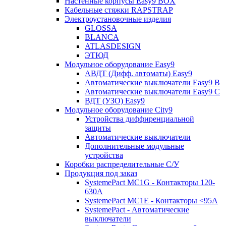
Настенные корпусы Easy9 BOX
Кабельные стяжки RAPSTRAP
Электроустановочные изделия
GLOSSA
BLANCA
ATLASDESIGN
ЭТЮД
Модульное оборудование Easy9
АВДТ (Дифф. автоматы) Easy9
Автоматические выключатели Easy9 В
Автоматические выключатели Easy9 С
ВДТ (УЗО) Easy9
Модульное оборудование City9
Устройства диффиренциальной
защиты
Автоматические выключатели
Дополнительные модульные
устройства
Коробки распределительные C/У
Продукция под заказ
SystemePact MC1G - Контакторы 120-
630A
SystemePact MC1E - Контакторы <95A
SystemePact - Автоматические
выключатели