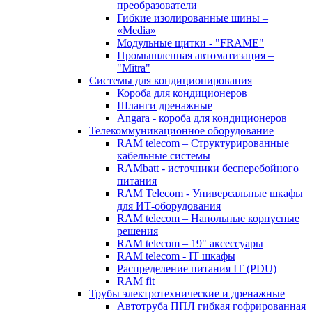
преобразователи
Гибкие изолированные шины –
«Media»
Модульные щитки - "FRAME"
Промышленная автоматизация –
"Mitra"
Системы для кондиционирования
Короба для кондиционеров
Шланги дренажные
Angara - короба для кондиционеров
Телекоммуникационное оборудование
RAM telecom – Структурированные
кабельные системы
RAMbatt - источники бесперебойного
питания
RAM Telecom - Универсальные шкафы
для ИТ-оборудования
RAM telecom – Напольные корпусные
решения
RAM telecom – 19" аксессуары
RAM telecom - IT шкафы
Распределение питания IT (PDU)
RAM fit
Трубы электротехнические и дренажные
Автотруба ППЛ гибкая гофрированная