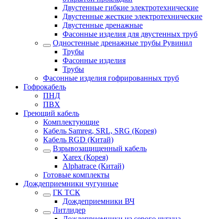
Двустенные гибкие электротехнические
Двустенные жесткие электротехнические
Двустенные дренажные
Фасонные изделия для двустенных труб
Одностенные дренажные трубы Рувинил
Трубы
Фасонные изделия
Трубы
Фасонные изделия гофрированных труб
Гофрокабель
ПНД
ПВХ
Греющий кабель
Комплектующие
Кабель Samreg, SRL, SRG (Корея)
Кабель RGD (Китай)
Взрывозащищенный кабель
Xarex (Корея)
Alphatrace (Китай)
Готовые комплекты
Дождеприемники чугунные
ГК ТСК
Дождеприемники ВЧ
Литлидер
Дождеприемники из серого чугуна