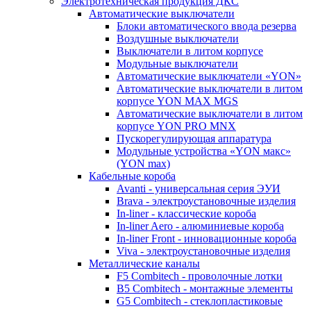
Электротехническая продукция ДКС
Автоматические выключатели
Блоки автоматического ввода резерва
Воздушные выключатели
Выключатели в литом корпусе
Модульные выключатели
Автоматические выключатели «YON»
Автоматические выключатели в литом
корпусе YON MAX MGS
Автоматические выключатели в литом
корпусе YON PRO MNX
Пускорегулирующая аппаратура
Модульные устройства «YON макс»
(YON max)
Кабельные короба
Avanti - универсальная серия ЭУИ
Brava - электроустановочные изделия
In-liner - классические короба
In-liner Aero - алюминиевые короба
In-liner Front - инновационные короба
Viva - электроустановочные изделия
Металлические каналы
F5 Combitech - проволочные лотки
B5 Combitech - монтажные элементы
G5 Combitech - стеклопластиковые