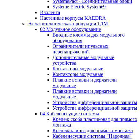
SystemePact - Соединительные блоки
Systeme Electric Systeme9
Изолента
Настенные корпусы KAEDRA
Электротехническая продукция ТДМ
02 Модульное оборудование
Вводные клеммы для модульного
оборудования
Ограничители ипульсных
перенапряжений
Дополнительные модульные
устройства
Контакторы модульные
Контакторы модульные
Плавкие вставки и держатели
модульные
Плавкие вставки и держатели
модульные
Устройства дифференциальной защиты
Устройства дифференциальной защиты
04 Кабеленесущие системы
Крепеж-скоба пластиковая для прямого
монтажа
Крепеж-клипса для прямого монтажа
Кабеленесущие системы "Народная"