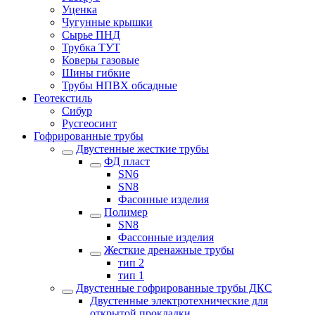
Уценка
Чугунные крышки
Сырье ПНД
Трубка ТУТ
Коверы газовые
Шины гибкие
Трубы НПВХ обсадные
Геотекстиль
Сибур
Русгеосинт
Гофрированные трубы
Двустенные жесткие трубы
ФД пласт
SN6
SN8
Фасонные изделия
Полимер
SN8
Фассонные изделия
Жесткие дренажные трубы
тип 2
тип 1
Двустенные гофрированные трубы ДКС
Двустенные электротехнические для
открытой прокладки