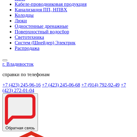
Кабеле-проводниковая продукция
Канализация ПП, НПВХ
Колодцы
Люки
Одностенные дренажные
Поверхностный водосбор
Светотехника
Систем (Шнейдер) Электрик
Распродажа
г. Владивосток
справки по телефонам
+7 (423) 245-96-16
+7 (423) 245-06-68
+7 (914) 792-92-49
+7
(423) 272-01-04
Обратная связь