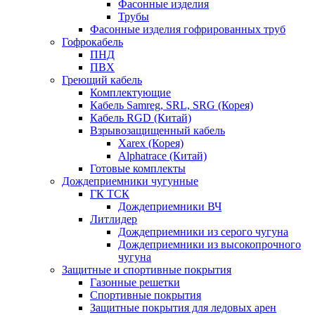
Фасонные изделия
Трубы
Фасонные изделия гофрированных труб
Гофрокабель
ПНД
ПВХ
Греющий кабель
Комплектующие
Кабель Samreg, SRL, SRG (Корея)
Кабель RGD (Китай)
Взрывозащищенный кабель
Xarex (Корея)
Alphatrace (Китай)
Готовые комплекты
Дождеприемники чугунные
ГК ТСК
Дождеприемники ВЧ
Литлидер
Дождеприемники из серого чугуна
Дождеприемники из высокопрочного
чугуна
Защитные и спортивные покрытия
Газонные решетки
Спортивные покрытия
Защитные покрытия для ледовых арен