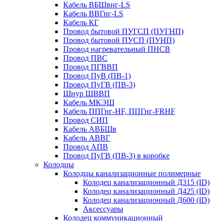
Кабель ВБШвнг-LS
Кабель ВВГнг-LS
Кабель КГ
Провод бытовой ПУГСП (ПУГНП)
Провод бытовой ПУСП (ПУНП)
Провод нагревательный ПНСВ
Провод ПВС
Провод ПГВВП
Провод ПуВ (ПВ-1)
Провод ПуГВ (ПВ-3)
Шнур ШВВП
Кабель МКЭШ
Кабель ППГнг-HF, ППГнг-FRHF
Провод СИП
Кабель АВБШв
Кабель АВВГ
Провод АПВ
Провод ПуГВ (ПВ-3) в коробке
Колодцы
Колодцы канализационные полимерные
Колодец канализационный Д315 (ID)
Колодец канализационный Д425 (ID)
Колодец канализационный Д600 (ID)
Аксессуары
Колодец коммуникационный