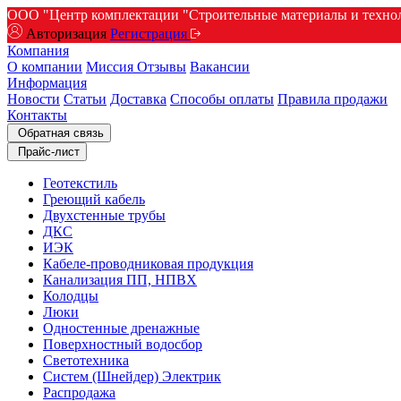
ООО "Центр комплектации "Строительные материалы и техноло
Авторизация
Регистрация
Компания
О компании
Миссия
Отзывы
Вакансии
Информация
Новости
Статьи
Доставка
Способы оплаты
Правила продажи
Контакты
Обратная связь
Прайс-лист
Геотекстиль
Греющий кабель
Двухстенные трубы
ДКС
ИЭК
Кабеле-проводниковая продукция
Канализация ПП, НПВХ
Колодцы
Люки
Одностенные дренажные
Поверхностный водосбор
Светотехника
Систем (Шнейдер) Электрик
Распродажа