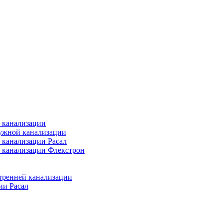
 канализации
ужной канализации
 канализации Расал
 канализации Флекстрон
тренней канализации
ии Расал