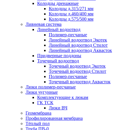
Колодцы дренажные
Колодцы д.315/271 мм
Колодцы д.460/400 мм
Колодцы д.575/500 мм
Ливневая система
Линейный водоотвод
Полимер-песчаные
Линейный водоотвод Экотек
Линейный водоотвод Стилот
Линейный водоотвод Аквасток
Придверные поддоны
Точечный водоотвод
Точечный водоотвод Экотек
Точечный водоотвод Стилот
Полимер-песчаные
Точечный водоотвод Аквасток
Люки полимер-песчаные
Люки чугунные
Комплектующие к люкам
ГК ТСК
Люки ВЧ
Геомембрана
Профилированная мембрана
Тёплый пол
Труба ПВ-0