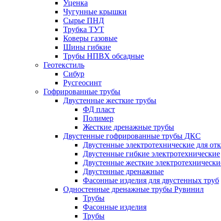
Уценка
Чугунные крышки
Сырье ПНД
Трубка ТУТ
Коверы газовые
Шины гибкие
Трубы НПВХ обсадные
Геотекстиль
Сибур
Русгеосинт
Гофрированные трубы
Двустенные жесткие трубы
ФД пласт
Полимер
Жесткие дренажные трубы
Двустенные гофрированные трубы ДКС
Двустенные электротехнические для от
Двустенные гибкие электротехнические
Двустенные жесткие электротехнически
Двустенные дренажные
Фасонные изделия для двустенных труб
Одностенные дренажные трубы Рувинил
Трубы
Фасонные изделия
Трубы