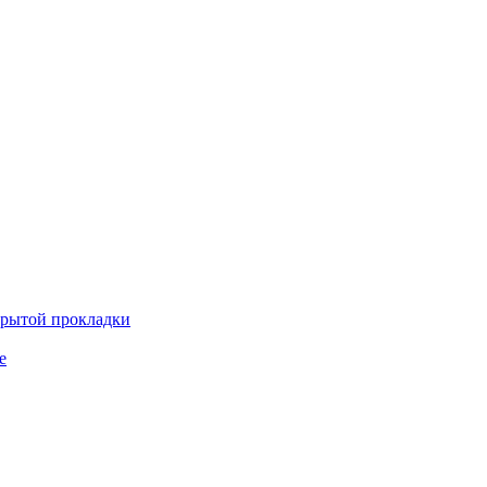
крытой прокладки
е