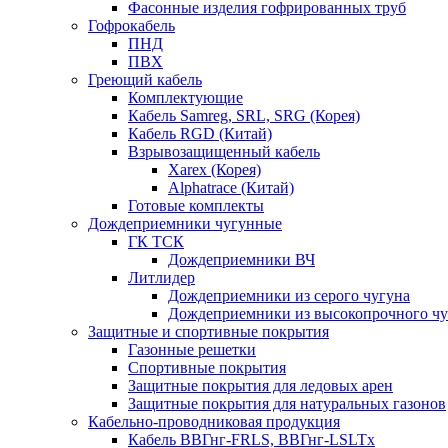
Фасонные изделия гофрированных труб
Гофрокабель
ПНД
ПВХ
Греющий кабель
Комплектующие
Кабель Samreg, SRL, SRG (Корея)
Кабель RGD (Китай)
Взрывозащищенный кабель
Xarex (Корея)
Alphatrace (Китай)
Готовые комплекты
Дождеприемники чугунные
ГК ТСК
Дождеприемники ВЧ
Литлидер
Дождеприемники из серого чугуна
Дождеприемники из высокопрочного чу
Защитные и спортивные покрытия
Газонные решетки
Спортивные покрытия
Защитные покрытия для ледовых арен
Защитные покрытия для натуральных газонов
Кабельно-проводниковая продукция
Кабель ВВГнг-FRLS, ВВГнг-LSLTx