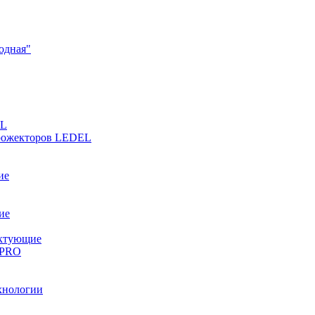
одная"
EL
прожекторов LEDEL
ие
ие
ектующие
 PRO
хнологии