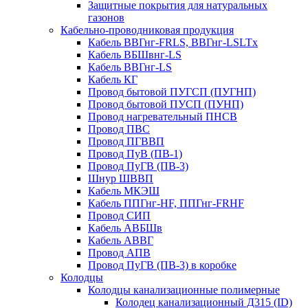
Защитные покрытия для натуральных
газонов
Кабельно-проводниковая продукция
Кабель ВВГнг-FRLS, ВВГнг-LSLTx
Кабель ВБШвнг-LS
Кабель ВВГнг-LS
Кабель КГ
Провод бытовой ПУГСП (ПУГНП)
Провод бытовой ПУСП (ПУНП)
Провод нагревательный ПНСВ
Провод ПВС
Провод ПГВВП
Провод ПуВ (ПВ-1)
Провод ПуГВ (ПВ-3)
Шнур ШВВП
Кабель МКЭШ
Кабель ППГнг-HF, ППГнг-FRHF
Провод СИП
Кабель АВБШв
Кабель АВВГ
Провод АПВ
Провод ПуГВ (ПВ-3) в коробке
Колодцы
Колодцы канализационные полимерные
Колодец канализационный Д315 (ID)