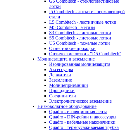
G5 Combitech - стеклопластиковые
лотки
I5 Combitech - лотки из нержавеющей
стали
L5 Combitech - лестничные лотки
M5 Combitech - метизы
S3 Combitech - листовые лотки
S5 Combitech - листовые лотки
U5 Combitech - тяжелые лотки
Огнестойкие проходки
Оптические лотки - "D5 Combitech"
Молниезащита и заземление
Изолированная молниезащита
Аксессуары
Держатели
Заземление
Молниеприемники
Проводники
Соединители
Электролитическое заземление
Низковольтное оборудование
Quadro - изоляционная лента
Quadro - DIN-рейки и аксессуары
Quadro - кабельные наконечники
Quadro - термоусаживаемая трубка