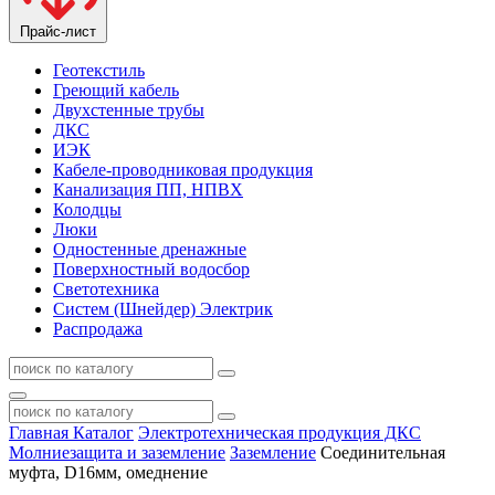
Прайс-лист
Геотекстиль
Греющий кабель
Двухстенные трубы
ДКС
ИЭК
Кабеле-проводниковая продукция
Канализация ПП, НПВХ
Колодцы
Люки
Одностенные дренажные
Поверхностный водосбор
Светотехника
Систем (Шнейдер) Электрик
Распродажа
Главная
Каталог
Электротехническая продукция ДКС
Молниезащита и заземление
Заземление
Соединительная
муфта, D16мм, омеднение