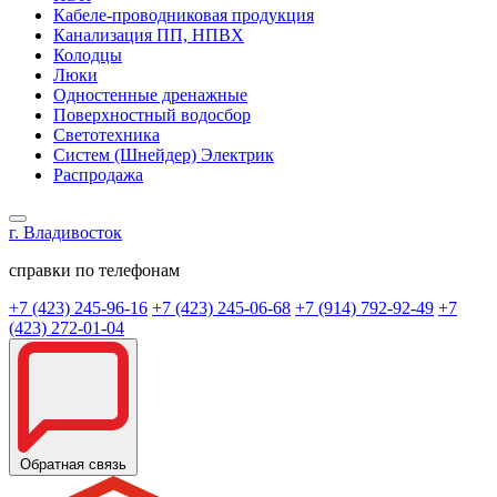
Кабеле-проводниковая продукция
Канализация ПП, НПВХ
Колодцы
Люки
Одностенные дренажные
Поверхностный водосбор
Светотехника
Систем (Шнейдер) Электрик
Распродажа
г. Владивосток
справки по телефонам
+7 (423) 245-96-16
+7 (423) 245-06-68
+7 (914) 792-92-49
+7
(423) 272-01-04
Обратная связь