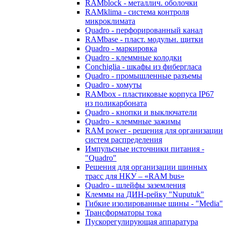
RAMblock - металлич. оболочки
RAMklima - система контроля
микроклимата
Quadro - перфорированный канал
RAMbase - пласт. модульн. щитки
Quadro - маркировка
Quadro - клеммные колодки
Conchiglia - шкафы из фибергласа
Quadro - промышленные разъемы
Quadro - хомуты
RAMbox - пластиковые корпуса IP67
из поликарбоната
Quadro - кнопки и выключатели
Quadro - клеммные зажимы
RAM power - решения для организации
систем распределения
Импульсные источники питания -
"Quadro"
Решения для организации шинных
трасс для НКУ – «RAM bus»
Quadro - шлейфы заземления
Клеммы на ДИН-рейку "Nuputuk"
Гибкие изолированные шины - "Media"
Трансформаторы тока
Пускорегулирующая аппаратура