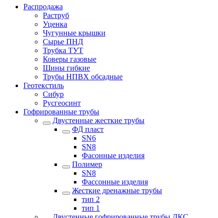
Распродажа
Раструб
Уценка
Чугунные крышки
Сырье ПНД
Трубка ТУТ
Коверы газовые
Шины гибкие
Трубы НПВХ обсадные
Геотекстиль
Сибур
Русгеосинт
Гофрированные трубы
Двустенные жесткие трубы
ФД пласт
SN6
SN8
Фасонные изделия
Полимер
SN8
Фассонные изделия
Жесткие дренажные трубы
тип 2
тип 1
Двустенные гофрированные трубы ДКС