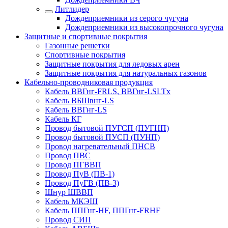
Литлидер
Дождеприемники из серого чугуна
Дождеприемники из высокопрочного чугуна
Защитные и спортивные покрытия
Газонные решетки
Спортивные покрытия
Защитные покрытия для ледовых арен
Защитные покрытия для натуральных газонов
Кабельно-проводниковая продукция
Кабель ВВГнг-FRLS, ВВГнг-LSLTx
Кабель ВБШвнг-LS
Кабель ВВГнг-LS
Кабель КГ
Провод бытовой ПУГСП (ПУГНП)
Провод бытовой ПУСП (ПУНП)
Провод нагревательный ПНСВ
Провод ПВС
Провод ПГВВП
Провод ПуВ (ПВ-1)
Провод ПуГВ (ПВ-3)
Шнур ШВВП
Кабель МКЭШ
Кабель ППГнг-HF, ППГнг-FRHF
Провод СИП