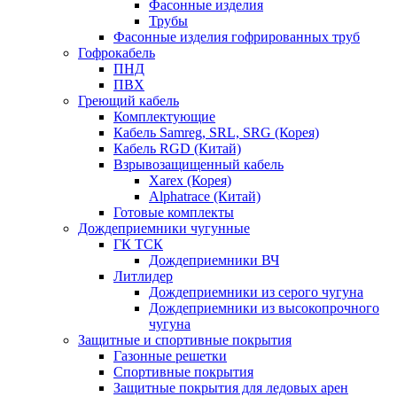
Фасонные изделия
Трубы
Фасонные изделия гофрированных труб
Гофрокабель
ПНД
ПВХ
Греющий кабель
Комплектующие
Кабель Samreg, SRL, SRG (Корея)
Кабель RGD (Китай)
Взрывозащищенный кабель
Xarex (Корея)
Alphatrace (Китай)
Готовые комплекты
Дождеприемники чугунные
ГК ТСК
Дождеприемники ВЧ
Литлидер
Дождеприемники из серого чугуна
Дождеприемники из высокопрочного
чугуна
Защитные и спортивные покрытия
Газонные решетки
Спортивные покрытия
Защитные покрытия для ледовых арен