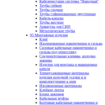
Кабеленесущие системы "Народная"
Трубы гибкие
Трубы гладкие
Трубы гофрированные двустенные
Кабель-каналы
Трубы жесткие
Арматура для СИП
Металлические трубы
05 Монтажные изделия
Клей
Изолированные наконечники и гильзы
Силовые кабельные наконечники и
гильзы под опрессовку
Соединительные клеммы, колодки,
зажимы
Изделия для монтажа и маркировки
кабеля
Термоусаживаемые материалы,
изделия холодной усадки и и
комплектующие к ним
Изоляционные материалы
Клейкие ленты
Блоки зажимов
Кабельные муфты
Болтовые кабельные наконечники и