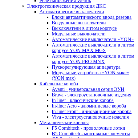
Реле напряжения Welrok
Электротехническая продукция ДКС
Автоматические выключатели
Блоки автоматического ввода резерва
Воздушные выключатели
Выключатели в литом корпусе
Модульные выключатели
Автоматические выключатели «YON»
Автоматические выключатели в литом
корпусе YON MAX MGS
Автоматические выключатели в литом
корпусе YON PRO MNX
Пускорегулирующая аппаратура
Модульные устройства «YON макс»
(YON max)
Кабельные короба
Avanti - универсальная серия ЭУИ
Brava - электроустановочные изделия
In-liner - классические короба
In-liner Aero - алюминиевые короба
In-liner Front - инновационные короба
Viva - электроустановочные изделия
Металлические каналы
F5 Combitech - проволочные лотки
B5 Combitech - монтажные элементы