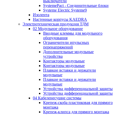
выключатели
SystemePact - Соединительные блоки
Systeme Electric Systeme9
Изолента
Настенные корпусы KAEDRA
Электротехническая продукция ТДМ
02 Модульное оборудование
Вводные клеммы для модульного
оборудования
Ограничители ипульсных
перенапряжений
Дополнительные модульные
устройства
Контакторы модульные
Контакторы модульные
Плавкие вставки и держатели
модульные
Плавкие вставки и держатели
модульные
Устройства дифференциальной защиты
Устройства дифференциальной защиты
04 Кабеленесущие системы
Крепеж-скоба пластиковая для прямого
монтажа
Крепеж-клипса для прямого монтажа