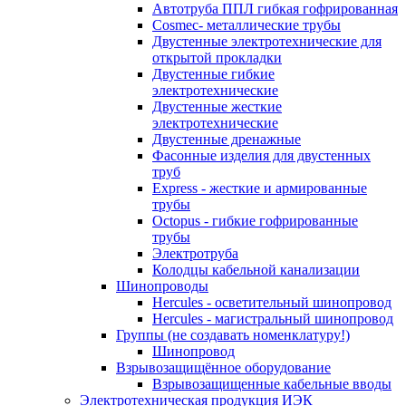
Автотруба ППЛ гибкая гофрированная
Cosmec- металлические трубы
Двустенные электротехнические для
открытой прокладки
Двустенные гибкие
электротехнические
Двустенные жесткие
электротехнические
Двустенные дренажные
Фасонные изделия для двустенных
труб
Express - жесткие и армированные
трубы
Octopus - гибкие гофрированные
трубы
Электротруба
Колодцы кабельной канализации
Шинопроводы
Hercules - осветительный шинопровод
Hercules - магистральный шинопровод
Группы (не создавать номенклатуру!)
Шинопровод
Взрывозащищённое оборудование
Взрывозащищенные кабельные вводы
Электротехническая продукция ИЭК