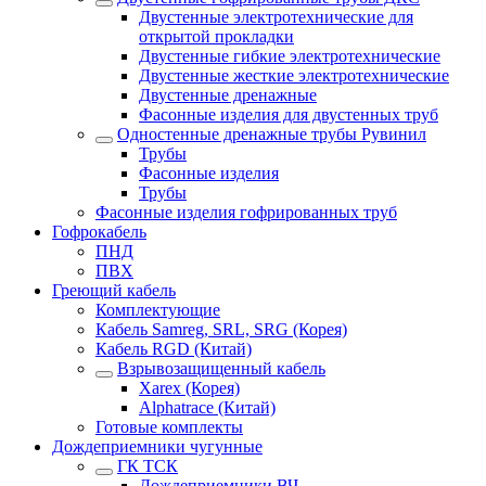
Двустенные электротехнические для
открытой прокладки
Двустенные гибкие электротехнические
Двустенные жесткие электротехнические
Двустенные дренажные
Фасонные изделия для двустенных труб
Одностенные дренажные трубы Рувинил
Трубы
Фасонные изделия
Трубы
Фасонные изделия гофрированных труб
Гофрокабель
ПНД
ПВХ
Греющий кабель
Комплектующие
Кабель Samreg, SRL, SRG (Корея)
Кабель RGD (Китай)
Взрывозащищенный кабель
Xarex (Корея)
Alphatrace (Китай)
Готовые комплекты
Дождеприемники чугунные
ГК ТСК
Дождеприемники ВЧ