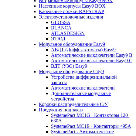
Встраиваемые корпусы Easy9 BOX
Настенные корпусы Easy9 BOX
Кабельные стяжки RAPSTRAP
Электроустановочные изделия
GLOSSA
BLANCA
ATLASDESIGN
ЭТЮД
Модульное оборудование Easy9
АВДТ (Дифф. автоматы) Easy9
Автоматические выключатели Easy9 В
Автоматические выключатели Easy9 С
ВДТ (УЗО) Easy9
Модульное оборудование City9
Устройства диффиренциальной
защиты
Автоматические выключатели
Дополнительные модульные
устройства
Коробки распределительные C/У
Продукция под заказ
SystemePact MC1G - Контакторы 120-
630A
SystemePact MC1E - Контакторы <95A
SystemePact - Автоматические