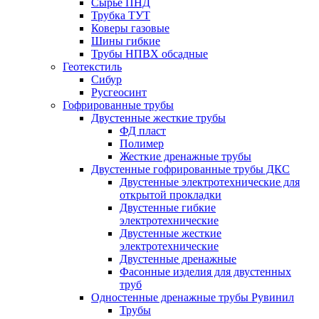
Сырье ПНД
Трубка ТУТ
Коверы газовые
Шины гибкие
Трубы НПВХ обсадные
Геотекстиль
Сибур
Русгеосинт
Гофрированные трубы
Двустенные жесткие трубы
ФД пласт
Полимер
Жесткие дренажные трубы
Двустенные гофрированные трубы ДКС
Двустенные электротехнические для
открытой прокладки
Двустенные гибкие
электротехнические
Двустенные жесткие
электротехнические
Двустенные дренажные
Фасонные изделия для двустенных
труб
Одностенные дренажные трубы Рувинил
Трубы