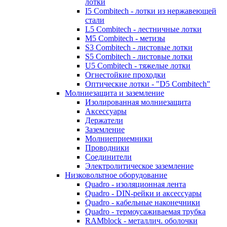
лотки
I5 Combitech - лотки из нержавеющей
стали
L5 Combitech - лестничные лотки
M5 Combitech - метизы
S3 Combitech - листовые лотки
S5 Combitech - листовые лотки
U5 Combitech - тяжелые лотки
Огнестойкие проходки
Оптические лотки - "D5 Combitech"
Молниезащита и заземление
Изолированная молниезащита
Аксессуары
Держатели
Заземление
Молниеприемники
Проводники
Соединители
Электролитическое заземление
Низковольтное оборудование
Quadro - изоляционная лента
Quadro - DIN-рейки и аксессуары
Quadro - кабельные наконечники
Quadro - термоусаживаемая трубка
RAMblock - металлич. оболочки