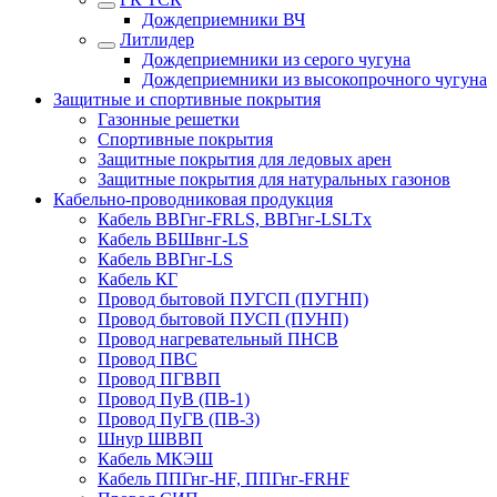
Дождеприемники ВЧ
Литлидер
Дождеприемники из серого чугуна
Дождеприемники из высокопрочного чугуна
Защитные и спортивные покрытия
Газонные решетки
Спортивные покрытия
Защитные покрытия для ледовых арен
Защитные покрытия для натуральных газонов
Кабельно-проводниковая продукция
Кабель ВВГнг-FRLS, ВВГнг-LSLTx
Кабель ВБШвнг-LS
Кабель ВВГнг-LS
Кабель КГ
Провод бытовой ПУГСП (ПУГНП)
Провод бытовой ПУСП (ПУНП)
Провод нагревательный ПНСВ
Провод ПВС
Провод ПГВВП
Провод ПуВ (ПВ-1)
Провод ПуГВ (ПВ-3)
Шнур ШВВП
Кабель МКЭШ
Кабель ППГнг-HF, ППГнг-FRHF