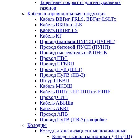
Защитные покрытия для натуральных
газонов
Кабельно-проводниковая продукция
Кабель ВВГнг-FRLS, ВВГнг-LSLTx
Кабель ВБШвнг-LS
Кабель ВВГнг-LS
Кабель КГ
Провод бытовой ПУГСП (ПУГНП)
Провод бытовой ПУСП (ПУНП)
Провод нагревательный ПНСВ
Провод ПВС
Провод ПГВВП
Провод ПуВ (ПВ-1)
Провод ПуГВ (ПВ-3)
Шнур ШВВП
Кабель МКЭШ
Кабель ППГнг-HF, ППГнг-FRHF
Провод СИП
Кабель АВБШв
Кабель АВВГ
Провод АПВ
Провод ПуГВ (ПВ-3) в коробке
Колодцы
Колодцы канализационные полимерные
Колодец канализационный Д315 (ID)