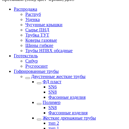
Распродажа
Раструб
Уценка
Чугунные крышки
Сырье ПНД
Трубка ТУТ
Коверы газовые
Шины гибкие
Трубы НПВХ обсадные
Геотекстиль
Сибур
Русгеосинт
Гофрированные трубы
Двустенные жесткие трубы
ФД пласт
SN6
SN8
Фасонные изделия
Полимер
SN8
Фассонные изделия
Жесткие дренажные трубы
тип 2
тип 1