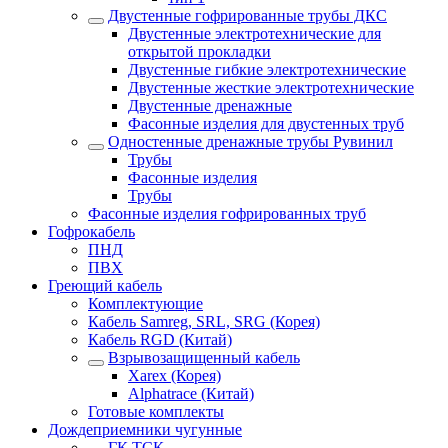
Двустенные гофрированные трубы ДКС
Двустенные электротехнические для
открытой прокладки
Двустенные гибкие электротехнические
Двустенные жесткие электротехнические
Двустенные дренажные
Фасонные изделия для двустенных труб
Одностенные дренажные трубы Рувинил
Трубы
Фасонные изделия
Трубы
Фасонные изделия гофрированных труб
Гофрокабель
ПНД
ПВХ
Греющий кабель
Комплектующие
Кабель Samreg, SRL, SRG (Корея)
Кабель RGD (Китай)
Взрывозащищенный кабель
Xarex (Корея)
Alphatrace (Китай)
Готовые комплекты
Дождеприемники чугунные
ГК ТСК