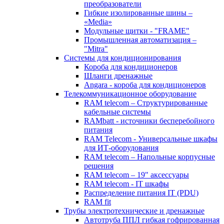
преобразователи
Гибкие изолированные шины –
«Media»
Модульные щитки - "FRAME"
Промышленная автоматизация –
"Mitra"
Системы для кондиционирования
Короба для кондиционеров
Шланги дренажные
Angara - короба для кондиционеров
Телекоммуникационное оборудование
RAM telecom – Структурированные
кабельные системы
RAMbatt - источники бесперебойного
питания
RAM Telecom - Универсальные шкафы
для ИТ-оборудования
RAM telecom – Напольные корпусные
решения
RAM telecom – 19" аксессуары
RAM telecom - IT шкафы
Распределение питания IT (PDU)
RAM fit
Трубы электротехнические и дренажные
Автотруба ППЛ гибкая гофрированная