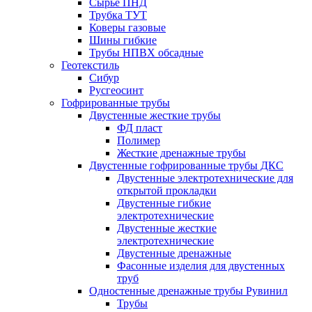
Сырье ПНД
Трубка ТУТ
Коверы газовые
Шины гибкие
Трубы НПВХ обсадные
Геотекстиль
Сибур
Русгеосинт
Гофрированные трубы
Двустенные жесткие трубы
ФД пласт
Полимер
Жесткие дренажные трубы
Двустенные гофрированные трубы ДКС
Двустенные электротехнические для
открытой прокладки
Двустенные гибкие
электротехнические
Двустенные жесткие
электротехнические
Двустенные дренажные
Фасонные изделия для двустенных
труб
Одностенные дренажные трубы Рувинил
Трубы