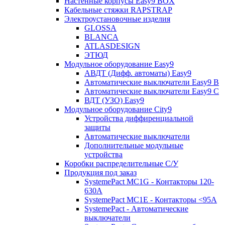
Настенные корпусы Easy9 BOX
Кабельные стяжки RAPSTRAP
Электроустановочные изделия
GLOSSA
BLANCA
ATLASDESIGN
ЭТЮД
Модульное оборудование Easy9
АВДТ (Дифф. автоматы) Easy9
Автоматические выключатели Easy9 В
Автоматические выключатели Easy9 С
ВДТ (УЗО) Easy9
Модульное оборудование City9
Устройства диффиренциальной
защиты
Автоматические выключатели
Дополнительные модульные
устройства
Коробки распределительные C/У
Продукция под заказ
SystemePact MC1G - Контакторы 120-
630A
SystemePact MC1E - Контакторы <95A
SystemePact - Автоматические
выключатели