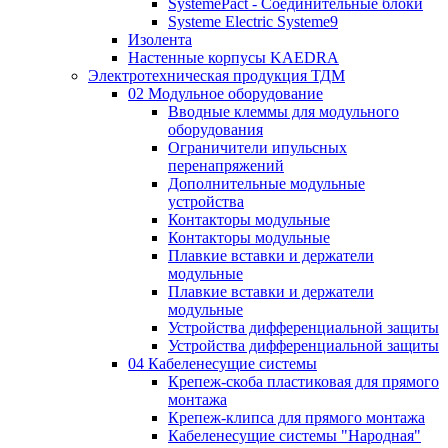
SystemePact - Соединительные блоки
Systeme Electric Systeme9
Изолента
Настенные корпусы KAEDRA
Электротехническая продукция ТДМ
02 Модульное оборудование
Вводные клеммы для модульного
оборудования
Ограничители ипульсных
перенапряжений
Дополнительные модульные
устройства
Контакторы модульные
Контакторы модульные
Плавкие вставки и держатели
модульные
Плавкие вставки и держатели
модульные
Устройства дифференциальной защиты
Устройства дифференциальной защиты
04 Кабеленесущие системы
Крепеж-скоба пластиковая для прямого
монтажа
Крепеж-клипса для прямого монтажа
Кабеленесущие системы "Народная"