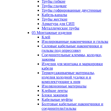
Трубы гибкие
Трубы гладкие
Трубы гофрированные двустенные
Кабель-каналы
Трубы жесткие
Арматура для СИП
Металлические трубы
05 Монтажные изделия
Клей
Изолированные наконечники и гильзы
Силовые кабельные наконечники и
гильзы под опрессовку
Соединительные клеммы, колодки,
зажимы
Изделия для монтажа и маркировки
кабеля
Термоусаживаемые материалы,
изделия холодной усадки и и
комплектующие к ним
Изоляционные материалы
Клейкие ленты
Блоки зажимов
Кабельные муфты
Болтовые кабельные наконечники и
соединители/гильзы