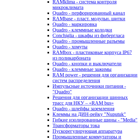
RAMklima - система контроля
микроклимата
Quadro - перфорированный канал
RAMbase - пласт. модульн. щитки
Quadro - маркировка
Quadro - клеммные колодки
Conchiglia - шкафы из фибергласа
Quadro - промышленные разъемы
Quadro - хомуты
RAMbox - пластиковые корпуса IP67
из поликарбоната
Quadro - кнопки и выключатели
Quadro - клеммные зажимы
RAM power - решения для организации
систем распределения
Импульсные источники питания -
"Quadro"
Решения для организации шинных
трасс для НКУ – «RAM bus»
Quadro - шлейфы заземления
Клеммы на ДИН-рейку "Nuputuk"
Гибкие изолированные шины - "Media"
Трансформаторы тока
Пускорегулирующая аппаратура
Промышленные коммутаторы и