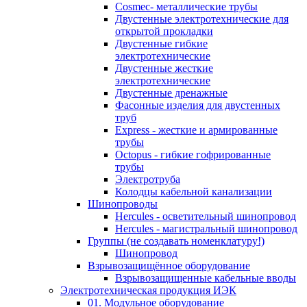
Cosmec- металлические трубы
Двустенные электротехнические для
открытой прокладки
Двустенные гибкие
электротехнические
Двустенные жесткие
электротехнические
Двустенные дренажные
Фасонные изделия для двустенных
труб
Express - жесткие и армированные
трубы
Octopus - гибкие гофрированные
трубы
Электротруба
Колодцы кабельной канализации
Шинопроводы
Hercules - осветительный шинопровод
Hercules - магистральный шинопровод
Группы (не создавать номенклатуру!)
Шинопровод
Взрывозащищённое оборудование
Взрывозащищенные кабельные вводы
Электротехническая продукция ИЭК
01. Модульное оборудование