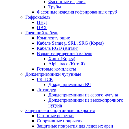
Фасонные изделия
Трубы
Фасонные изделия гофрированных труб
Гофрокабель
ПНД
ПВХ
Греющий кабель
Комплектующие
Кабель Samreg, SRL, SRG (Корея)
Кабель RGD (Китай)
Взрывозащищенный кабель
Xarex (Корея)
Alphatrace (Китай)
Готовые комплекты
Дождеприемники чугунные
ГК ТСК
Дождеприемники ВЧ
Литлидер
Дождеприемники из серого чугуна
Дождеприемники из высокопрочного
чугуна
Защитные и спортивные покрытия
Газонные решетки
Спортивные покрытия
Защитные покрытия для ледовых арен