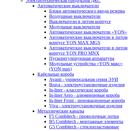
Электротехническая продукция ДКС
Автоматические выключатели
Блоки автоматического ввода резерва
Воздушные выключатели
Выключатели в литом корпусе
Модульные выключатели
Автоматические выключатели «YON»
Автоматические выключатели в литом
корпусе YON MAX MGS
Автоматические выключатели в литом
корпусе YON PRO MNX
Пускорегулирующая аппаратура
Модульные устройства «YON макс»
(YON max)
Кабельные короба
Avanti - универсальная серия ЭУИ
Brava - электроустановочные изделия
In-liner - классические короба
In-liner Aero - алюминиевые короба
In-liner Front - инновационные короба
Viva - электроустановочные изделия
Металлические каналы
F5 Combitech - проволочные лотки
B5 Combitech - монтажные элементы
G5 Combitech - стеклопластиковые