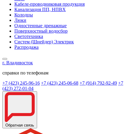
Кабеле-проводниковая продукция
Канализация ПП, НПВХ
Колодцы
Люки
Одностенные дренажные
Поверхностный водосбор
Светотехника
Систем (Шнейдер) Электрик
Распродажа
г. Владивосток
справки по телефонам
+7 (423) 245-96-16
+7 (423) 245-06-68
+7 (914) 792-92-49
+7
(423) 272-01-04
Обратная связь