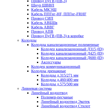
Провод ПуГВ (ПВ-3)
Шнур ШВВП
Кабель МКЭШ
Кабель ППГнг-HF, ППГнг-FRHF
Провод СИП
Кабель АВБШв
Кабель АВВГ
Провод АПВ
Провод ПуГВ (ПВ-3) в коробке
Колодцы
Колодцы канализационные полимерные
Колодец канализационный Д315 (ID)
Колодец канализационный Д425 (ID)
Колодец канализационный Д600 (ID)
Аксессуары
Колодец коммуникационный
Колодцы дренажные
Колодцы д.315/271 мм
Колодцы д.460/400 мм
Колодцы д.575/500 мм
Ливневая система
Линейный водоотвод
Полимер-песчаные
Линейный водоотвод Экотек
Линейный водоотвод Стилот