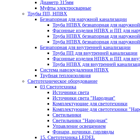
Диаметр 315мм
Муфты электросварные
Трубы ПП, НПВХ
Безнапорная для наружной канализации
Труба НПВХ безнапорная для наружной
Фасонные изделия НПВХ и ПП для нар
Труба НПВХ безнапорная для наружной
Труба НПВХ безнапорная для наружной
Безнапорная для внутренней канализации
Труба ПП для внутренней канализации
Фасонные изделия НПВХ и ПП для вну
Труба НПВХ для внутренней канализац
Система навозоудаления НПВХ
Трубная теплоизоляция
Светотехническое оборудование
03 Светотехника
Источники света
Источники света "Народная"
Комплектующие для светотехники
Комплектующие для светотехники "Нар
Светильники
Светильники "Народная"
Управление освещением
Фонари, ночники, гирлянды
15. Светотехника LEDEL