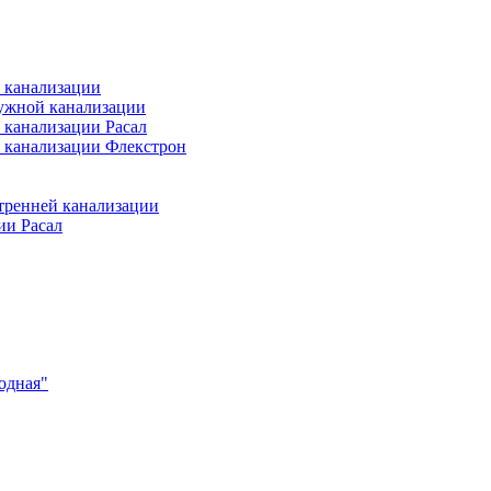
 канализации
ужной канализации
 канализации Расал
 канализации Флекстрон
тренней канализации
ии Расал
одная"