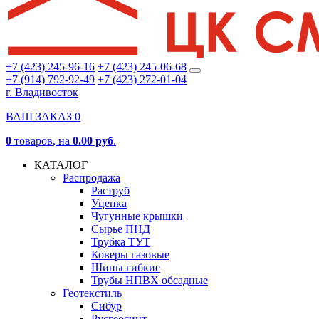
+7 (423) 245-96-16
+7 (423) 245-06-68
+7 (914) 792-92-49
+7 (423) 272-01-04
г. Владивосток
ВАШ ЗАКАЗ
0
0
товаров
, на
0.00 руб
.
КАТАЛОГ
Распродажа
Раструб
Уценка
Чугунные крышки
Сырье ПНД
Трубка ТУТ
Коверы газовые
Шины гибкие
Трубы НПВХ обсадные
Геотекстиль
Сибур
Русгеосинт