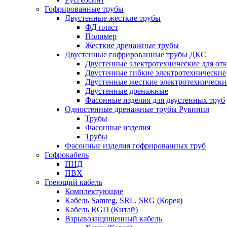
Гофрированные трубы
Двустенные жесткие трубы
ФД пласт
Полимер
Жесткие дренажные трубы
Двустенные гофрированные трубы ДКС
Двустенные электротехнические для от
Двустенные гибкие электротехнические
Двустенные жесткие электротехнически
Двустенные дренажные
Фасонные изделия для двустенных труб
Одностенные дренажные трубы Рувинил
Трубы
Фасонные изделия
Трубы
Фасонные изделия гофрированных труб
Гофрокабель
ПНД
ПВХ
Греющий кабель
Комплектующие
Кабель Samreg, SRL, SRG (Корея)
Кабель RGD (Китай)
Взрывозащищенный кабель