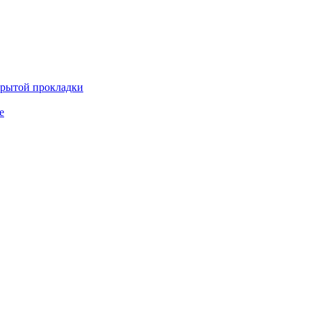
крытой прокладки
е