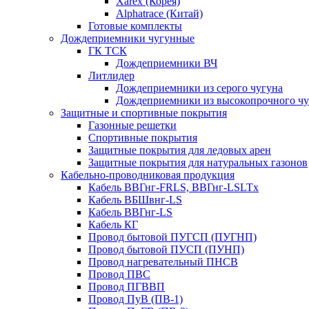
Xarex (Корея)
Alphatrace (Китай)
Готовые комплекты
Дождеприемники чугунные
ГК ТСК
Дождеприемники ВЧ
Литлидер
Дождеприемники из серого чугуна
Дождеприемники из высокопрочного чу
Защитные и спортивные покрытия
Газонные решетки
Спортивные покрытия
Защитные покрытия для ледовых арен
Защитные покрытия для натуральных газонов
Кабельно-проводниковая продукция
Кабель ВВГнг-FRLS, ВВГнг-LSLTx
Кабель ВБШвнг-LS
Кабель ВВГнг-LS
Кабель КГ
Провод бытовой ПУГСП (ПУГНП)
Провод бытовой ПУСП (ПУНП)
Провод нагревательный ПНСВ
Провод ПВС
Провод ПГВВП
Провод ПуВ (ПВ-1)