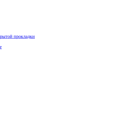
крытой прокладки
е