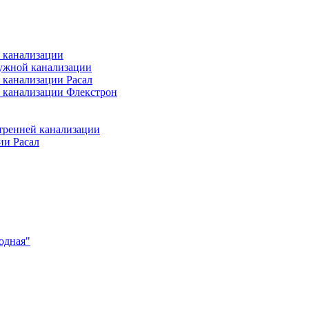
 канализации
ужной канализации
 канализации Расал
 канализации Флекстрон
тренней канализации
ии Расал
одная"