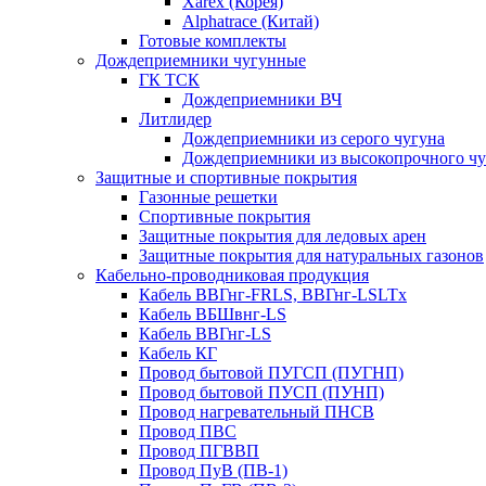
Xarex (Корея)
Alphatrace (Китай)
Готовые комплекты
Дождеприемники чугунные
ГК ТСК
Дождеприемники ВЧ
Литлидер
Дождеприемники из серого чугуна
Дождеприемники из высокопрочного чу
Защитные и спортивные покрытия
Газонные решетки
Спортивные покрытия
Защитные покрытия для ледовых арен
Защитные покрытия для натуральных газонов
Кабельно-проводниковая продукция
Кабель ВВГнг-FRLS, ВВГнг-LSLTx
Кабель ВБШвнг-LS
Кабель ВВГнг-LS
Кабель КГ
Провод бытовой ПУГСП (ПУГНП)
Провод бытовой ПУСП (ПУНП)
Провод нагревательный ПНСВ
Провод ПВС
Провод ПГВВП
Провод ПуВ (ПВ-1)