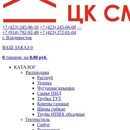
+7 (423) 245-96-16
+7 (423) 245-06-68
+7 (914) 792-92-49
+7 (423) 272-01-04
г. Владивосток
ВАШ ЗАКАЗ
0
0
товаров
, на
0.00 руб
.
КАТАЛОГ
Распродажа
Раструб
Уценка
Чугунные крышки
Сырье ПНД
Трубка ТУТ
Коверы газовые
Шины гибкие
Трубы НПВХ обсадные
Геотекстиль
Сибур
Русгеосинт