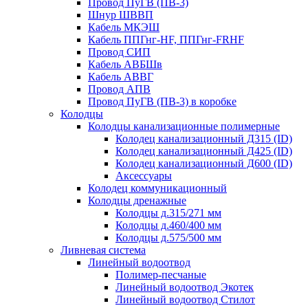
Провод ПуГВ (ПВ-3)
Шнур ШВВП
Кабель МКЭШ
Кабель ППГнг-HF, ППГнг-FRHF
Провод СИП
Кабель АВБШв
Кабель АВВГ
Провод АПВ
Провод ПуГВ (ПВ-3) в коробке
Колодцы
Колодцы канализационные полимерные
Колодец канализационный Д315 (ID)
Колодец канализационный Д425 (ID)
Колодец канализационный Д600 (ID)
Аксессуары
Колодец коммуникационный
Колодцы дренажные
Колодцы д.315/271 мм
Колодцы д.460/400 мм
Колодцы д.575/500 мм
Ливневая система
Линейный водоотвод
Полимер-песчаные
Линейный водоотвод Экотек
Линейный водоотвод Стилот