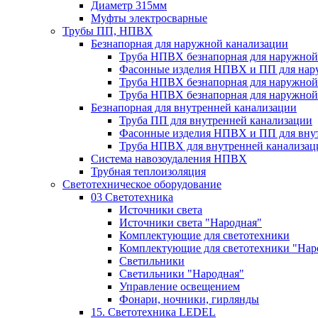
Диаметр 315мм
Муфты электросварные
Трубы ПП, НПВХ
Безнапорная для наружной канализации
Труба НПВХ безнапорная для наружной
Фасонные изделия НПВХ и ПП для нар
Труба НПВХ безнапорная для наружной
Труба НПВХ безнапорная для наружной
Безнапорная для внутренней канализации
Труба ПП для внутренней канализации
Фасонные изделия НПВХ и ПП для вну
Труба НПВХ для внутренней канализац
Система навозоудаления НПВХ
Трубная теплоизоляция
Светотехническое оборудование
03 Светотехника
Источники света
Источники света "Народная"
Комплектующие для светотехники
Комплектующие для светотехники "Нар
Светильники
Светильники "Народная"
Управление освещением
Фонари, ночники, гирлянды
15. Светотехника LEDEL