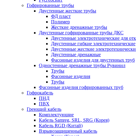
Гофрированные трубы
Двустенные жесткие трубы
ФД пласт
Полимер
Жесткие дренажные трубы
Двустенные гофрированные трубы ДКС
Двустенные электротехнические для от
Двустенные гибкие электротехнические
Двустенные жесткие электротехнически
Двустенные дренажные
Фасонные изделия для двустенных труб
Одностенные дренажные трубы Рувинил
Трубы
Фасонные изделия
Трубы
Фасонные изделия гофрированных труб
Гофрокабель
ПНД
ПВХ
Греющий кабель
Комплектующие
Кабель Samreg, SRL, SRG (Корея)
Кабель RGD (Китай)
Взрывозащищенный кабель