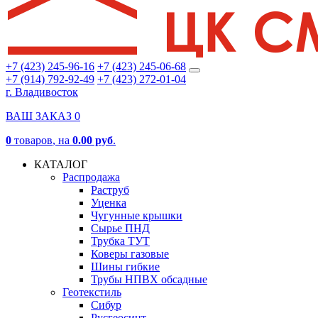
+7 (423) 245-96-16
+7 (423) 245-06-68
+7 (914) 792-92-49
+7 (423) 272-01-04
г. Владивосток
ВАШ ЗАКАЗ
0
0
товаров
, на
0.00 руб
.
КАТАЛОГ
Распродажа
Раструб
Уценка
Чугунные крышки
Сырье ПНД
Трубка ТУТ
Коверы газовые
Шины гибкие
Трубы НПВХ обсадные
Геотекстиль
Сибур
Русгеосинт