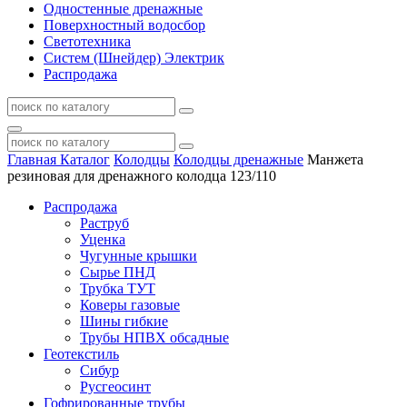
Одностенные дренажные
Поверхностный водосбор
Светотехника
Систем (Шнейдер) Электрик
Распродажа
Главная
Каталог
Колодцы
Колодцы дренажные
Манжета
резиновая для дренажного колодца 123/110
Распродажа
Раструб
Уценка
Чугунные крышки
Сырье ПНД
Трубка ТУТ
Коверы газовые
Шины гибкие
Трубы НПВХ обсадные
Геотекстиль
Сибур
Русгеосинт
Гофрированные трубы