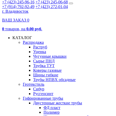
+7 (423) 245-96-16
+7 (423) 245-06-68
+7 (914) 792-92-49
+7 (423) 272-01-04
г. Владивосток
ВАШ ЗАКАЗ
0
0
товаров
, на
0.00 руб
.
КАТАЛОГ
Распродажа
Раструб
Уценка
Чугунные крышки
Сырье ПНД
Трубка ТУТ
Коверы газовые
Шины гибкие
Трубы НПВХ обсадные
Геотекстиль
Сибур
Русгеосинт
Гофрированные трубы
Двустенные жесткие трубы
ФД пласт
Полимер