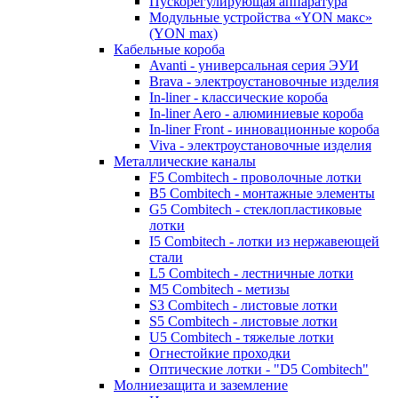
Пускорегулирующая аппаратура
Модульные устройства «YON макс»
(YON max)
Кабельные короба
Avanti - универсальная серия ЭУИ
Brava - электроустановочные изделия
In-liner - классические короба
In-liner Aero - алюминиевые короба
In-liner Front - инновационные короба
Viva - электроустановочные изделия
Металлические каналы
F5 Combitech - проволочные лотки
B5 Combitech - монтажные элементы
G5 Combitech - стеклопластиковые
лотки
I5 Combitech - лотки из нержавеющей
стали
L5 Combitech - лестничные лотки
M5 Combitech - метизы
S3 Combitech - листовые лотки
S5 Combitech - листовые лотки
U5 Combitech - тяжелые лотки
Огнестойкие проходки
Оптические лотки - "D5 Combitech"
Молниезащита и заземление