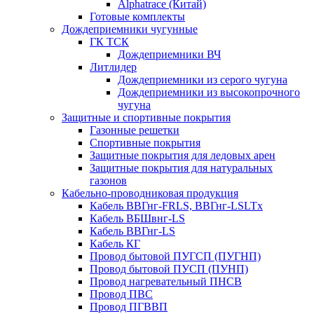
Alphatrace (Китай)
Готовые комплекты
Дождеприемники чугунные
ГК ТСК
Дождеприемники ВЧ
Литлидер
Дождеприемники из серого чугуна
Дождеприемники из высокопрочного
чугуна
Защитные и спортивные покрытия
Газонные решетки
Спортивные покрытия
Защитные покрытия для ледовых арен
Защитные покрытия для натуральных
газонов
Кабельно-проводниковая продукция
Кабель ВВГнг-FRLS, ВВГнг-LSLTx
Кабель ВБШвнг-LS
Кабель ВВГнг-LS
Кабель КГ
Провод бытовой ПУГСП (ПУГНП)
Провод бытовой ПУСП (ПУНП)
Провод нагревательный ПНСВ
Провод ПВС
Провод ПГВВП