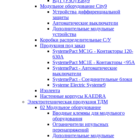
ВДТ (УЗО) Easy9
Модульное оборудование City9
Устройства диффиренциальной
защиты
Автоматические выключатели
Дополнительные модульные
устройства
Коробки распределительные C/У
Продукция под заказ
SystemePact MC1G - Контакторы 120-
630A
SystemePact MC1E - Контакторы <95A
SystemePact - Автоматические
выключатели
SystemePact - Соединительные блоки
Systeme Electric Systeme9
Изолента
Настенные корпусы KAEDRA
Электротехническая продукция ТДМ
02 Модульное оборудование
Вводные клеммы для модульного
оборудования
Ограничители ипульсных
перенапряжений
Дополнительные модульные