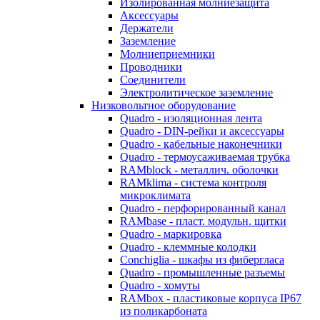
Изолированная молниезащита
Аксессуары
Держатели
Заземление
Молниеприемники
Проводники
Соединители
Электролитическое заземление
Низковольтное оборудование
Quadro - изоляционная лента
Quadro - DIN-рейки и аксессуары
Quadro - кабельные наконечники
Quadro - термоусаживаемая трубка
RAMblock - металлич. оболочки
RAMklima - система контроля
микроклимата
Quadro - перфорированный канал
RAMbase - пласт. модульн. щитки
Quadro - маркировка
Quadro - клеммные колодки
Conchiglia - шкафы из фибергласа
Quadro - промышленные разъемы
Quadro - хомуты
RAMbox - пластиковые корпуса IP67
из поликарбоната