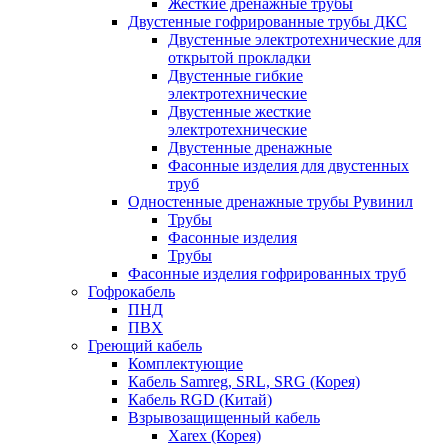
Жесткие дренажные трубы
Двустенные гофрированные трубы ДКС
Двустенные электротехнические для
открытой прокладки
Двустенные гибкие
электротехнические
Двустенные жесткие
электротехнические
Двустенные дренажные
Фасонные изделия для двустенных
труб
Одностенные дренажные трубы Рувинил
Трубы
Фасонные изделия
Трубы
Фасонные изделия гофрированных труб
Гофрокабель
ПНД
ПВХ
Греющий кабель
Комплектующие
Кабель Samreg, SRL, SRG (Корея)
Кабель RGD (Китай)
Взрывозащищенный кабель
Xarex (Корея)