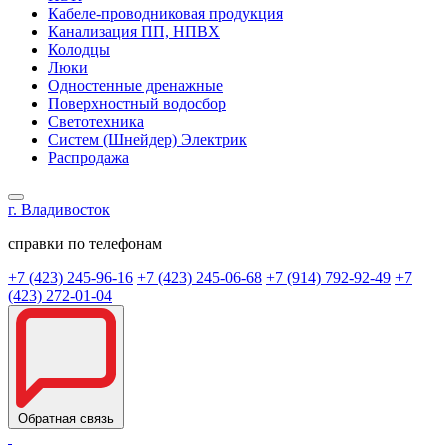
Кабеле-проводниковая продукция
Канализация ПП, НПВХ
Колодцы
Люки
Одностенные дренажные
Поверхностный водосбор
Светотехника
Систем (Шнейдер) Электрик
Распродажа
г. Владивосток
справки по телефонам
+7 (423) 245-96-16
+7 (423) 245-06-68
+7 (914) 792-92-49
+7
(423) 272-01-04
Обратная связь