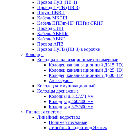
Провод ПуВ (ПВ-1)
Провод ПуГВ (ПВ-3)
Шнур ШВВП
Кабель МКЭШ
Кабель ППГнг-HF, ППГнг-FRHF
Провод СИП
Кабель АВБШв
Кабель АВВГ
Провод АПВ
Провод ПуГВ (ПВ-3) в коробке
Колодцы
Колодцы канализационные полимерные
Колодец канализационный Д315 (ID)
Колодец канализационный Д425 (ID)
Колодец канализационный Д600 (ID)
Аксессуары
Колодец коммуникационный
Колодцы дренажные
Колодцы д.315/271 мм
Колодцы д.460/400 мм
Колодцы д.575/500 мм
Ливневая система
Линейный водоотвод
Полимер-песчаные
Линейный водоотвод Экотек