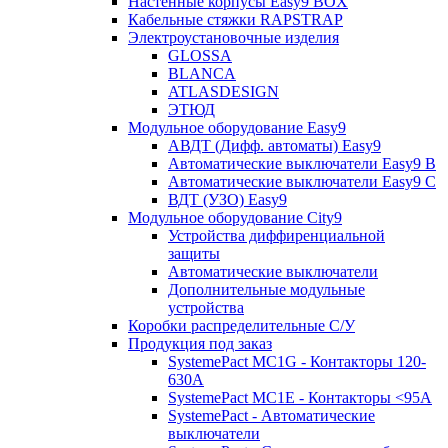
Настенные корпусы Easy9 BOX
Кабельные стяжки RAPSTRAP
Электроустановочные изделия
GLOSSA
BLANCA
ATLASDESIGN
ЭТЮД
Модульное оборудование Easy9
АВДТ (Дифф. автоматы) Easy9
Автоматические выключатели Easy9 В
Автоматические выключатели Easy9 С
ВДТ (УЗО) Easy9
Модульное оборудование City9
Устройства диффиренциальной
защиты
Автоматические выключатели
Дополнительные модульные
устройства
Коробки распределительные C/У
Продукция под заказ
SystemePact MC1G - Контакторы 120-
630A
SystemePact MC1E - Контакторы <95A
SystemePact - Автоматические
выключатели