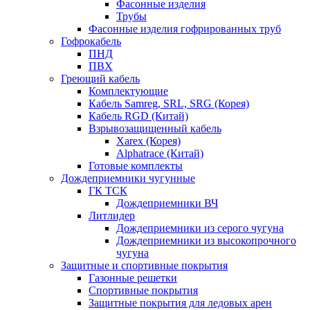
Фасонные изделия
Трубы
Фасонные изделия гофрированных труб
Гофрокабель
ПНД
ПВХ
Греющий кабель
Комплектующие
Кабель Samreg, SRL, SRG (Корея)
Кабель RGD (Китай)
Взрывозащищенный кабель
Xarex (Корея)
Alphatrace (Китай)
Готовые комплекты
Дождеприемники чугунные
ГК ТСК
Дождеприемники ВЧ
Литлидер
Дождеприемники из серого чугуна
Дождеприемники из высокопрочного
чугуна
Защитные и спортивные покрытия
Газонные решетки
Спортивные покрытия
Защитные покрытия для ледовых арен