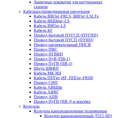
Защитные покрытия для натуральных
газонов
Кабельно-проводниковая продукция
Кабель ВВГнг-FRLS, ВВГнг-LSLTx
Кабель ВБШвнг-LS
Кабель ВВГнг-LS
Кабель КГ
Провод бытовой ПУГСП (ПУГНП)
Провод бытовой ПУСП (ПУНП)
Провод нагревательный ПНСВ
Провод ПВС
Провод ПГВВП
Провод ПуВ (ПВ-1)
Провод ПуГВ (ПВ-3)
Шнур ШВВП
Кабель МКЭШ
Кабель ППГнг-HF, ППГнг-FRHF
Провод СИП
Кабель АВБШв
Кабель АВВГ
Провод АПВ
Провод ПуГВ (ПВ-3) в коробке
Колодцы
Колодцы канализационные полимерные
Колодец канализационный Д315 (ID)