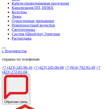
Кабеле-проводниковая продукция
Канализация ПП, НПВХ
Колодцы
Люки
Одностенные дренажные
Поверхностный водосбор
Светотехника
Систем (Шнейдер) Электрик
Распродажа
г. Владивосток
справки по телефонам
+7 (423) 245-96-16
+7 (423) 245-06-68
+7 (914) 792-92-49
+7
(423) 272-01-04
Обратная связь