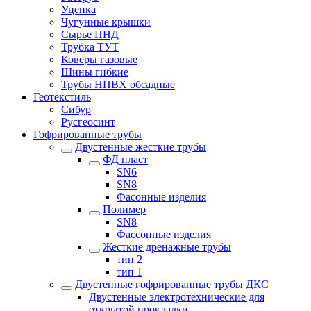
Уценка
Чугунные крышки
Сырье ПНД
Трубка ТУТ
Коверы газовые
Шины гибкие
Трубы НПВХ обсадные
Геотекстиль
Сибур
Русгеосинт
Гофрированные трубы
Двустенные жесткие трубы
ФД пласт
SN6
SN8
Фасонные изделия
Полимер
SN8
Фассонные изделия
Жесткие дренажные трубы
тип 2
тип 1
Двустенные гофрированные трубы ДКС
Двустенные электротехнические для
открытой прокладки