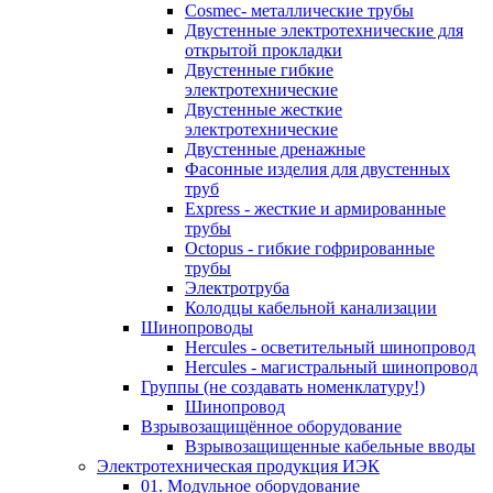
Cosmec- металлические трубы
Двустенные электротехнические для
открытой прокладки
Двустенные гибкие
электротехнические
Двустенные жесткие
электротехнические
Двустенные дренажные
Фасонные изделия для двустенных
труб
Express - жесткие и армированные
трубы
Octopus - гибкие гофрированные
трубы
Электротруба
Колодцы кабельной канализации
Шинопроводы
Hercules - осветительный шинопровод
Hercules - магистральный шинопровод
Группы (не создавать номенклатуру!)
Шинопровод
Взрывозащищённое оборудование
Взрывозащищенные кабельные вводы
Электротехническая продукция ИЭК
01. Модульное оборудование