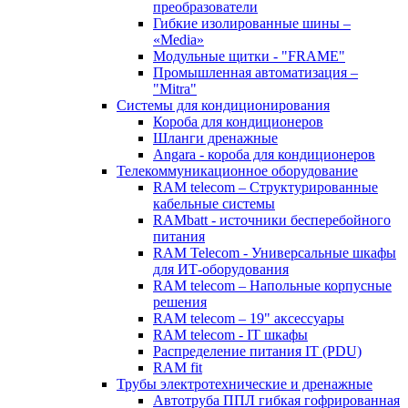
преобразователи
Гибкие изолированные шины –
«Media»
Модульные щитки - "FRAME"
Промышленная автоматизация –
"Mitra"
Системы для кондиционирования
Короба для кондиционеров
Шланги дренажные
Angara - короба для кондиционеров
Телекоммуникационное оборудование
RAM telecom – Структурированные
кабельные системы
RAMbatt - источники бесперебойного
питания
RAM Telecom - Универсальные шкафы
для ИТ-оборудования
RAM telecom – Напольные корпусные
решения
RAM telecom – 19" аксессуары
RAM telecom - IT шкафы
Распределение питания IT (PDU)
RAM fit
Трубы электротехнические и дренажные
Автотруба ППЛ гибкая гофрированная