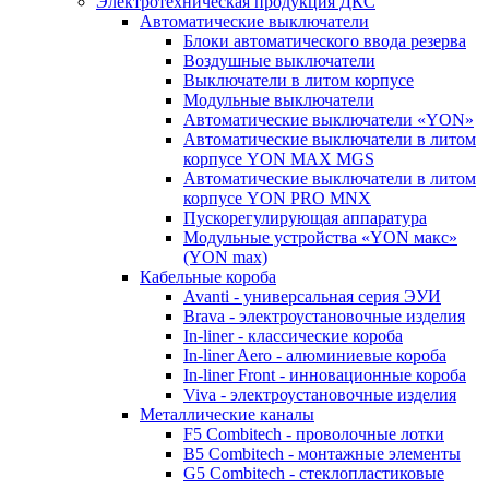
Электротехническая продукция ДКС
Автоматические выключатели
Блоки автоматического ввода резерва
Воздушные выключатели
Выключатели в литом корпусе
Модульные выключатели
Автоматические выключатели «YON»
Автоматические выключатели в литом
корпусе YON MAX MGS
Автоматические выключатели в литом
корпусе YON PRO MNX
Пускорегулирующая аппаратура
Модульные устройства «YON макс»
(YON max)
Кабельные короба
Avanti - универсальная серия ЭУИ
Brava - электроустановочные изделия
In-liner - классические короба
In-liner Aero - алюминиевые короба
In-liner Front - инновационные короба
Viva - электроустановочные изделия
Металлические каналы
F5 Combitech - проволочные лотки
B5 Combitech - монтажные элементы
G5 Combitech - стеклопластиковые