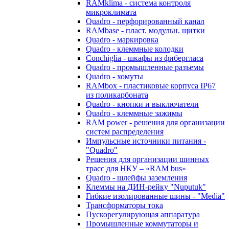
RAMklima - система контроля
микроклимата
Quadro - перфорированный канал
RAMbase - пласт. модульн. щитки
Quadro - маркировка
Quadro - клеммные колодки
Conchiglia - шкафы из фибергласа
Quadro - промышленные разъемы
Quadro - хомуты
RAMbox - пластиковые корпуса IP67
из поликарбоната
Quadro - кнопки и выключатели
Quadro - клеммные зажимы
RAM power - решения для организации
систем распределения
Импульсные источники питания -
"Quadro"
Решения для организации шинных
трасс для НКУ – «RAM bus»
Quadro - шлейфы заземления
Клеммы на ДИН-рейку "Nuputuk"
Гибкие изолированные шины - "Media"
Трансформаторы тока
Пускорегулирующая аппаратура
Промышленные коммутаторы и