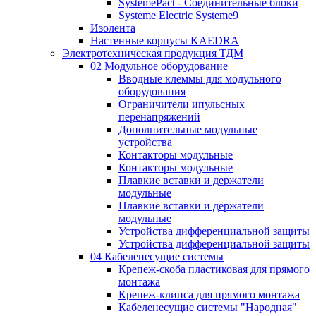
SystemePact - Соединительные блоки
Systeme Electric Systeme9
Изолента
Настенные корпусы KAEDRA
Электротехническая продукция ТДМ
02 Модульное оборудование
Вводные клеммы для модульного
оборудования
Ограничители ипульсных
перенапряжений
Дополнительные модульные
устройства
Контакторы модульные
Контакторы модульные
Плавкие вставки и держатели
модульные
Плавкие вставки и держатели
модульные
Устройства дифференциальной защиты
Устройства дифференциальной защиты
04 Кабеленесущие системы
Крепеж-скоба пластиковая для прямого
монтажа
Крепеж-клипса для прямого монтажа
Кабеленесущие системы "Народная"