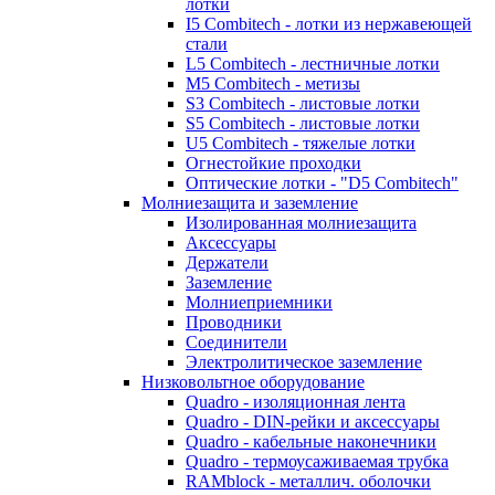
лотки
I5 Combitech - лотки из нержавеющей
стали
L5 Combitech - лестничные лотки
M5 Combitech - метизы
S3 Combitech - листовые лотки
S5 Combitech - листовые лотки
U5 Combitech - тяжелые лотки
Огнестойкие проходки
Оптические лотки - "D5 Combitech"
Молниезащита и заземление
Изолированная молниезащита
Аксессуары
Держатели
Заземление
Молниеприемники
Проводники
Соединители
Электролитическое заземление
Низковольтное оборудование
Quadro - изоляционная лента
Quadro - DIN-рейки и аксессуары
Quadro - кабельные наконечники
Quadro - термоусаживаемая трубка
RAMblock - металлич. оболочки