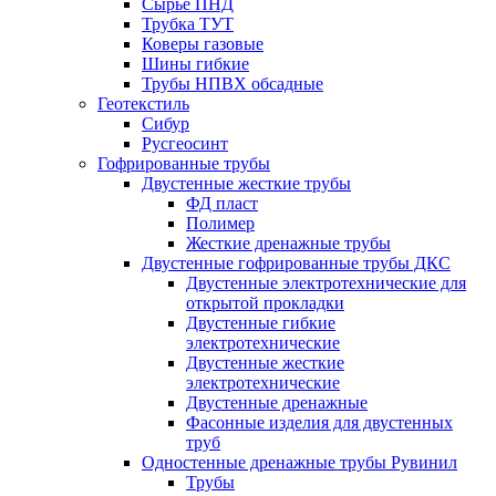
Сырье ПНД
Трубка ТУТ
Коверы газовые
Шины гибкие
Трубы НПВХ обсадные
Геотекстиль
Сибур
Русгеосинт
Гофрированные трубы
Двустенные жесткие трубы
ФД пласт
Полимер
Жесткие дренажные трубы
Двустенные гофрированные трубы ДКС
Двустенные электротехнические для
открытой прокладки
Двустенные гибкие
электротехнические
Двустенные жесткие
электротехнические
Двустенные дренажные
Фасонные изделия для двустенных
труб
Одностенные дренажные трубы Рувинил
Трубы