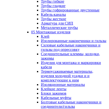
Трубы гибкие
Трубы гладкие
Трубы гофрированные двустенные
Кабель-каналы
Трубы жесткие
Арматура для СИП
Металлические трубы
05 Монтажные изделия
Клей
Изолированные наконечники и гильзы
Силовые кабельные наконечники и
гильзы под опрессовку
Соединительные клеммы, колодки,
зажимы
Изделия для монтажа и маркировки
кабеля
Термоусаживаемые материалы,
изделия холодной усадки и и
комплектующие к ним
Изоляционные материалы
Клейкие ленты
Блоки зажимов
Кабельные муфты
Болтовые кабельные наконечники и
соединители/гильзы