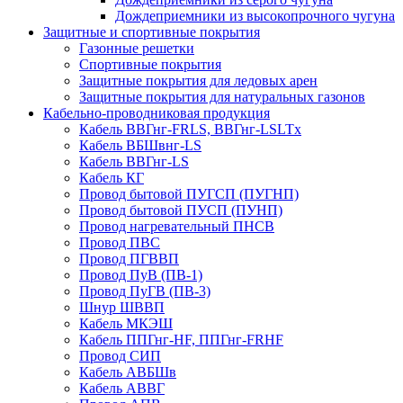
Дождеприемники из высокопрочного чугуна
Защитные и спортивные покрытия
Газонные решетки
Спортивные покрытия
Защитные покрытия для ледовых арен
Защитные покрытия для натуральных газонов
Кабельно-проводниковая продукция
Кабель ВВГнг-FRLS, ВВГнг-LSLTx
Кабель ВБШвнг-LS
Кабель ВВГнг-LS
Кабель КГ
Провод бытовой ПУГСП (ПУГНП)
Провод бытовой ПУСП (ПУНП)
Провод нагревательный ПНСВ
Провод ПВС
Провод ПГВВП
Провод ПуВ (ПВ-1)
Провод ПуГВ (ПВ-3)
Шнур ШВВП
Кабель МКЭШ
Кабель ППГнг-HF, ППГнг-FRHF
Провод СИП
Кабель АВБШв
Кабель АВВГ