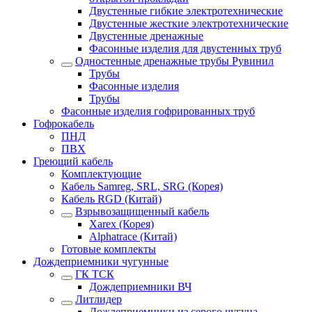
Двустенные гибкие электротехнические
Двустенные жесткие электротехнические
Двустенные дренажные
Фасонные изделия для двустенных труб
Одностенные дренажные трубы Рувинил
Трубы
Фасонные изделия
Трубы
Фасонные изделия гофрированных труб
Гофрокабель
ПНД
ПВХ
Греющий кабель
Комплектующие
Кабель Samreg, SRL, SRG (Корея)
Кабель RGD (Китай)
Взрывозащищенный кабель
Xarex (Корея)
Alphatrace (Китай)
Готовые комплекты
Дождеприемники чугунные
ГК ТСК
Дождеприемники ВЧ
Литлидер
Дождеприемники из серого чугуна