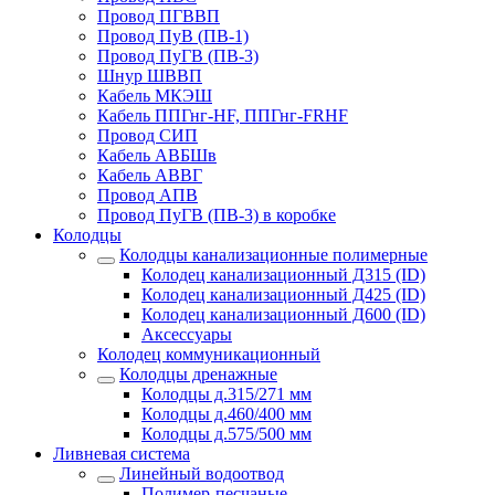
Провод ПГВВП
Провод ПуВ (ПВ-1)
Провод ПуГВ (ПВ-3)
Шнур ШВВП
Кабель МКЭШ
Кабель ППГнг-HF, ППГнг-FRHF
Провод СИП
Кабель АВБШв
Кабель АВВГ
Провод АПВ
Провод ПуГВ (ПВ-3) в коробке
Колодцы
Колодцы канализационные полимерные
Колодец канализационный Д315 (ID)
Колодец канализационный Д425 (ID)
Колодец канализационный Д600 (ID)
Аксессуары
Колодец коммуникационный
Колодцы дренажные
Колодцы д.315/271 мм
Колодцы д.460/400 мм
Колодцы д.575/500 мм
Ливневая система
Линейный водоотвод
Полимер-песчаные