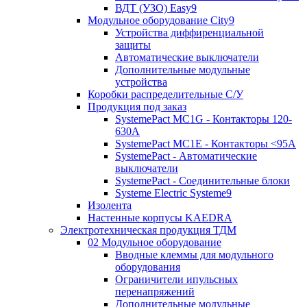
ВДТ (УЗО) Easy9
Модульное оборудование City9
Устройства диффиренциальной
защиты
Автоматические выключатели
Дополнительные модульные
устройства
Коробки распределительные C/У
Продукция под заказ
SystemePact MC1G - Контакторы 120-
630A
SystemePact MC1E - Контакторы <95A
SystemePact - Автоматические
выключатели
SystemePact - Соединительные блоки
Systeme Electric Systeme9
Изолента
Настенные корпусы KAEDRA
Электротехническая продукция ТДМ
02 Модульное оборудование
Вводные клеммы для модульного
оборудования
Ограничители ипульсных
перенапряжений
Дополнительные модульные