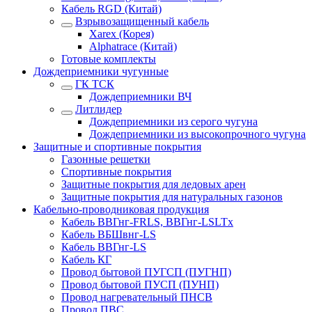
Кабель RGD (Китай)
Взрывозащищенный кабель
Xarex (Корея)
Alphatrace (Китай)
Готовые комплекты
Дождеприемники чугунные
ГК ТСК
Дождеприемники ВЧ
Литлидер
Дождеприемники из серого чугуна
Дождеприемники из высокопрочного чугуна
Защитные и спортивные покрытия
Газонные решетки
Спортивные покрытия
Защитные покрытия для ледовых арен
Защитные покрытия для натуральных газонов
Кабельно-проводниковая продукция
Кабель ВВГнг-FRLS, ВВГнг-LSLTx
Кабель ВБШвнг-LS
Кабель ВВГнг-LS
Кабель КГ
Провод бытовой ПУГСП (ПУГНП)
Провод бытовой ПУСП (ПУНП)
Провод нагревательный ПНСВ
Провод ПВС