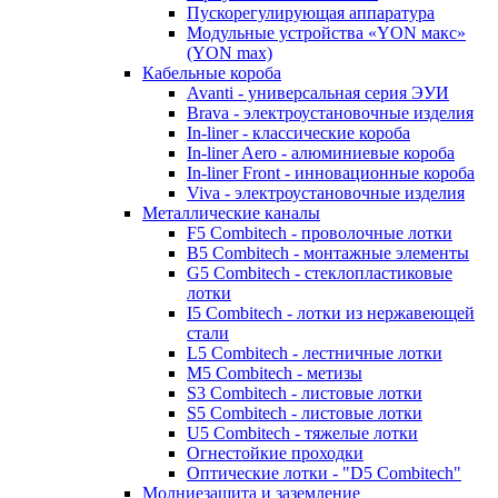
Пускорегулирующая аппаратура
Модульные устройства «YON макс»
(YON max)
Кабельные короба
Avanti - универсальная серия ЭУИ
Brava - электроустановочные изделия
In-liner - классические короба
In-liner Aero - алюминиевые короба
In-liner Front - инновационные короба
Viva - электроустановочные изделия
Металлические каналы
F5 Combitech - проволочные лотки
B5 Combitech - монтажные элементы
G5 Combitech - стеклопластиковые
лотки
I5 Combitech - лотки из нержавеющей
стали
L5 Combitech - лестничные лотки
M5 Combitech - метизы
S3 Combitech - листовые лотки
S5 Combitech - листовые лотки
U5 Combitech - тяжелые лотки
Огнестойкие проходки
Оптические лотки - "D5 Combitech"
Молниезащита и заземление