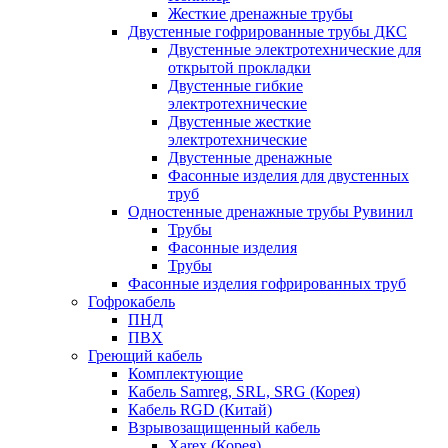
Жесткие дренажные трубы
Двустенные гофрированные трубы ДКС
Двустенные электротехнические для
открытой прокладки
Двустенные гибкие
электротехнические
Двустенные жесткие
электротехнические
Двустенные дренажные
Фасонные изделия для двустенных
труб
Одностенные дренажные трубы Рувинил
Трубы
Фасонные изделия
Трубы
Фасонные изделия гофрированных труб
Гофрокабель
ПНД
ПВХ
Греющий кабель
Комплектующие
Кабель Samreg, SRL, SRG (Корея)
Кабель RGD (Китай)
Взрывозащищенный кабель
Xarex (Корея)