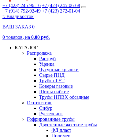
+7 (423) 245-96-16
+7 (423) 245-06-68
+7 (914) 792-92-49
+7 (423) 272-01-04
г. Владивосток
ВАШ ЗАКАЗ
0
0
товаров
, на
0.00 руб
.
КАТАЛОГ
Распродажа
Раструб
Уценка
Чугунные крышки
Сырье ПНД
Трубка ТУТ
Коверы газовые
Шины гибкие
Трубы НПВХ обсадные
Геотекстиль
Сибур
Русгеосинт
Гофрированные трубы
Двустенные жесткие трубы
ФД пласт
Полимер