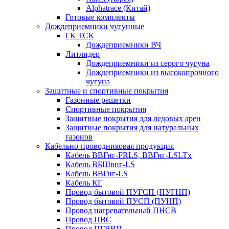
Alphatrace (Китай)
Готовые комплекты
Дождеприемники чугунные
ГК ТСК
Дождеприемники ВЧ
Литлидер
Дождеприемники из серого чугуна
Дождеприемники из высокопрочного
чугуна
Защитные и спортивные покрытия
Газонные решетки
Спортивные покрытия
Защитные покрытия для ледовых арен
Защитные покрытия для натуральных
газонов
Кабельно-проводниковая продукция
Кабель ВВГнг-FRLS, ВВГнг-LSLTx
Кабель ВБШвнг-LS
Кабель ВВГнг-LS
Кабель КГ
Провод бытовой ПУГСП (ПУГНП)
Провод бытовой ПУСП (ПУНП)
Провод нагревательный ПНСВ
Провод ПВС
Провод ПГВВП