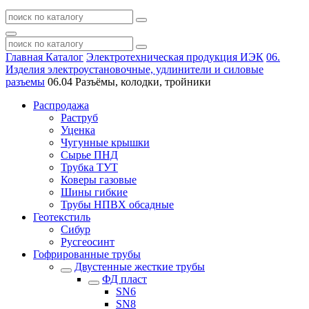
Главная
Каталог
Электротехническая продукция ИЭК
06.
Изделия электроустановочные, удлинители и силовые
разъемы
06.04 Разъёмы, колодки, тройники
Распродажа
Раструб
Уценка
Чугунные крышки
Сырье ПНД
Трубка ТУТ
Коверы газовые
Шины гибкие
Трубы НПВХ обсадные
Геотекстиль
Сибур
Русгеосинт
Гофрированные трубы
Двустенные жесткие трубы
ФД пласт
SN6
SN8