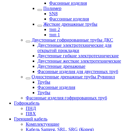
Фасонные изделия
Полимер
SN8
Фассонные изделия
Жесткие дренажные трубы
тип 2
тип 1
Двустенные гофрированные трубы ДКС
Двустенные электротехнические для
открытой прокладки
Двустенные гибкие электротехнические
Двустенные жесткие электротехнические
Двустенные дренажные
Фасонные изделия для двустенных труб
Одностенные дренажные трубы Рувинил
Трубы
Фасонные изделия
Трубы
Фасонные изделия гофрированных труб
Гофрокабель
ПНД
ПВХ
Греющий кабель
Комплектующие
Кабель Samreg, SRL, SRG (Корея)