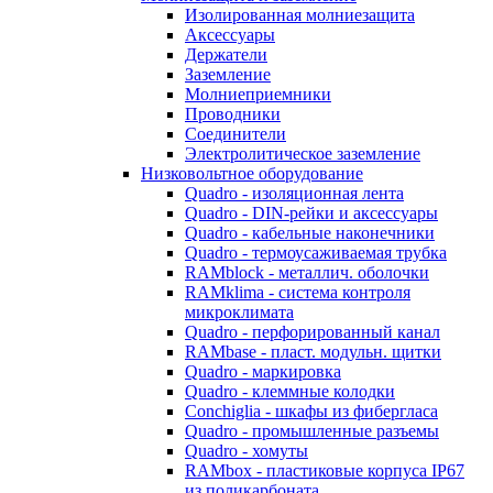
Изолированная молниезащита
Аксессуары
Держатели
Заземление
Молниеприемники
Проводники
Соединители
Электролитическое заземление
Низковольтное оборудование
Quadro - изоляционная лента
Quadro - DIN-рейки и аксессуары
Quadro - кабельные наконечники
Quadro - термоусаживаемая трубка
RAMblock - металлич. оболочки
RAMklima - система контроля
микроклимата
Quadro - перфорированный канал
RAMbase - пласт. модульн. щитки
Quadro - маркировка
Quadro - клеммные колодки
Conchiglia - шкафы из фибергласа
Quadro - промышленные разъемы
Quadro - хомуты
RAMbox - пластиковые корпуса IP67
из поликарбоната