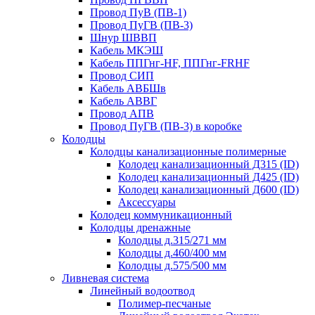
Провод ПуВ (ПВ-1)
Провод ПуГВ (ПВ-3)
Шнур ШВВП
Кабель МКЭШ
Кабель ППГнг-HF, ППГнг-FRHF
Провод СИП
Кабель АВБШв
Кабель АВВГ
Провод АПВ
Провод ПуГВ (ПВ-3) в коробке
Колодцы
Колодцы канализационные полимерные
Колодец канализационный Д315 (ID)
Колодец канализационный Д425 (ID)
Колодец канализационный Д600 (ID)
Аксессуары
Колодец коммуникационный
Колодцы дренажные
Колодцы д.315/271 мм
Колодцы д.460/400 мм
Колодцы д.575/500 мм
Ливневая система
Линейный водоотвод
Полимер-песчаные