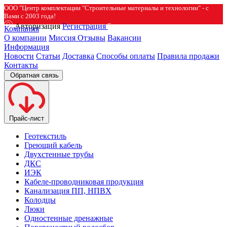
ООО "Центр комплектации "Строительные материалы и технологии" - с
Вами с 2003 года!
Авторизация
Регистрация
Компания
О компании
Миссия
Отзывы
Вакансии
Информация
Новости
Статьи
Доставка
Способы оплаты
Правила продажи
Контакты
Обратная связь
Прайс-лист
Геотекстиль
Греющий кабель
Двухстенные трубы
ДКС
ИЭК
Кабеле-проводниковая продукция
Канализация ПП, НПВХ
Колодцы
Люки
Одностенные дренажные