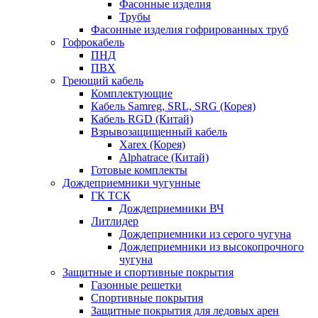
Фасонные изделия
Трубы
Фасонные изделия гофрированных труб
Гофрокабель
ПНД
ПВХ
Греющий кабель
Комплектующие
Кабель Samreg, SRL, SRG (Корея)
Кабель RGD (Китай)
Взрывозащищенный кабель
Xarex (Корея)
Alphatrace (Китай)
Готовые комплекты
Дождеприемники чугунные
ГК ТСК
Дождеприемники ВЧ
Литлидер
Дождеприемники из серого чугуна
Дождеприемники из высокопрочного
чугуна
Защитные и спортивные покрытия
Газонные решетки
Спортивные покрытия
Защитные покрытия для ледовых арен