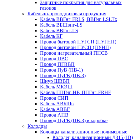
Защитные покрытия для натуральных
газонов
Кабельно-проводниковая продукция
Кабель ВВГнг-FRLS, ВВГнг-LSLTx
Кабель ВБШвнг-LS
Кабель ВВГнг-LS
Кабель КГ
Провод бытовой ПУГСП (ПУГНП)
Провод бытовой ПУСП (ПУНП)
Провод нагревательный ПНСВ
Провод ПВС
Провод ПГВВП
Провод ПуВ (ПВ-1)
Провод ПуГВ (ПВ-3)
Шнур ШВВП
Кабель МКЭШ
Кабель ППГнг-HF, ППГнг-FRHF
Провод СИП
Кабель АВБШв
Кабель АВВГ
Провод АПВ
Провод ПуГВ (ПВ-3) в коробке
Колодцы
Колодцы канализационные полимерные
Колодец канализационный Д315 (ID)