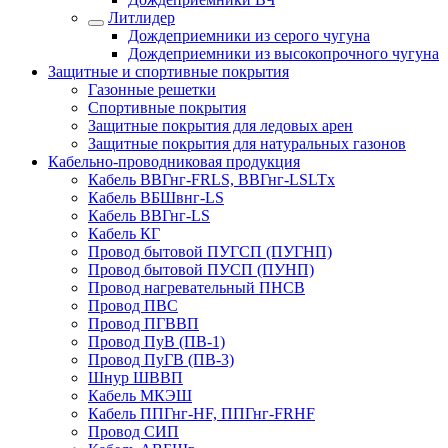
Литлидер
Дождеприемники из серого чугуна
Дождеприемники из высокопрочного чугуна
Защитные и спортивные покрытия
Газонные решетки
Спортивные покрытия
Защитные покрытия для ледовых арен
Защитные покрытия для натуральных газонов
Кабельно-проводниковая продукция
Кабель ВВГнг-FRLS, ВВГнг-LSLTx
Кабель ВБШвнг-LS
Кабель ВВГнг-LS
Кабель КГ
Провод бытовой ПУГСП (ПУГНП)
Провод бытовой ПУСП (ПУНП)
Провод нагревательный ПНСВ
Провод ПВС
Провод ПГВВП
Провод ПуВ (ПВ-1)
Провод ПуГВ (ПВ-3)
Шнур ШВВП
Кабель МКЭШ
Кабель ППГнг-HF, ППГнг-FRHF
Провод СИП