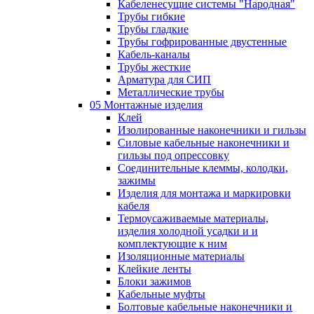
Кабеленесущие системы "Народная"
Трубы гибкие
Трубы гладкие
Трубы гофрированные двустенные
Кабель-каналы
Трубы жесткие
Арматура для СИП
Металлические трубы
05 Монтажные изделия
Клей
Изолированные наконечники и гильзы
Силовые кабельные наконечники и
гильзы под опрессовку
Соединительные клеммы, колодки,
зажимы
Изделия для монтажа и маркировки
кабеля
Термоусаживаемые материалы,
изделия холодной усадки и и
комплектующие к ним
Изоляционные материалы
Клейкие ленты
Блоки зажимов
Кабельные муфты
Болтовые кабельные наконечники и