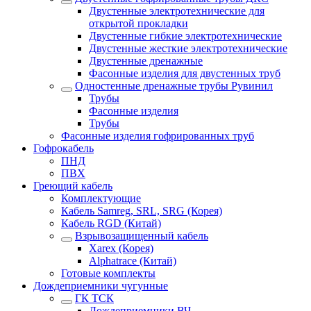
Двустенные электротехнические для
открытой прокладки
Двустенные гибкие электротехнические
Двустенные жесткие электротехнические
Двустенные дренажные
Фасонные изделия для двустенных труб
Одностенные дренажные трубы Рувинил
Трубы
Фасонные изделия
Трубы
Фасонные изделия гофрированных труб
Гофрокабель
ПНД
ПВХ
Греющий кабель
Комплектующие
Кабель Samreg, SRL, SRG (Корея)
Кабель RGD (Китай)
Взрывозащищенный кабель
Xarex (Корея)
Alphatrace (Китай)
Готовые комплекты
Дождеприемники чугунные
ГК ТСК
Дождеприемники ВЧ