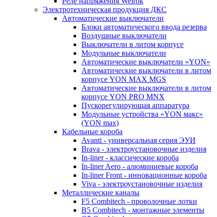
Реле напряжения Welrok
Электротехническая продукция ДКС
Автоматические выключатели
Блоки автоматического ввода резерва
Воздушные выключатели
Выключатели в литом корпусе
Модульные выключатели
Автоматические выключатели «YON»
Автоматические выключатели в литом
корпусе YON MAX MGS
Автоматические выключатели в литом
корпусе YON PRO MNX
Пускорегулирующая аппаратура
Модульные устройства «YON макс»
(YON max)
Кабельные короба
Avanti - универсальная серия ЭУИ
Brava - электроустановочные изделия
In-liner - классические короба
In-liner Aero - алюминиевые короба
In-liner Front - инновационные короба
Viva - электроустановочные изделия
Металлические каналы
F5 Combitech - проволочные лотки
B5 Combitech - монтажные элементы