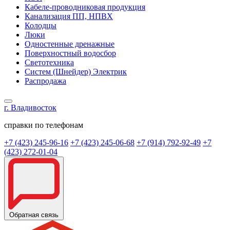
Кабеле-проводниковая продукция
Канализация ПП, НПВХ
Колодцы
Люки
Одностенные дренажные
Поверхностный водосбор
Светотехника
Систем (Шнейдер) Электрик
Распродажа
г. Владивосток
справки по телефонам
+7 (423) 245-96-16
+7 (423) 245-06-68
+7 (914) 792-92-49
+7
(423) 272-01-04
Обратная связь