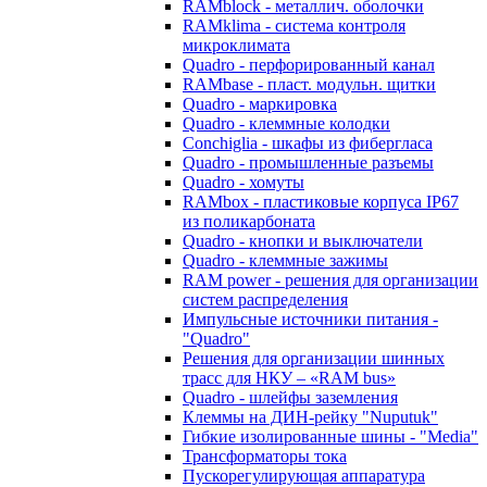
RAMblock - металлич. оболочки
RAMklima - система контроля
микроклимата
Quadro - перфорированный канал
RAMbase - пласт. модульн. щитки
Quadro - маркировка
Quadro - клеммные колодки
Conchiglia - шкафы из фибергласа
Quadro - промышленные разъемы
Quadro - хомуты
RAMbox - пластиковые корпуса IP67
из поликарбоната
Quadro - кнопки и выключатели
Quadro - клеммные зажимы
RAM power - решения для организации
систем распределения
Импульсные источники питания -
"Quadro"
Решения для организации шинных
трасс для НКУ – «RAM bus»
Quadro - шлейфы заземления
Клеммы на ДИН-рейку "Nuputuk"
Гибкие изолированные шины - "Media"
Трансформаторы тока
Пускорегулирующая аппаратура