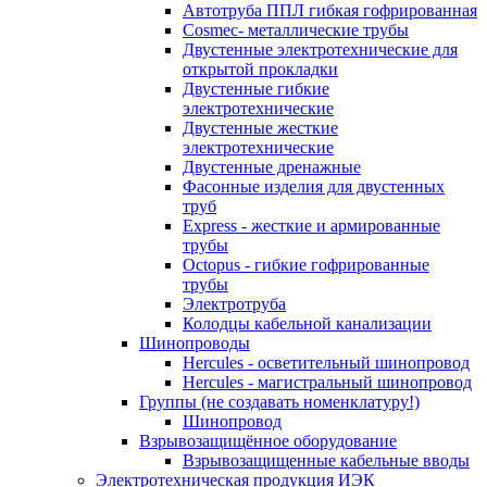
Автотруба ППЛ гибкая гофрированная
Cosmec- металлические трубы
Двустенные электротехнические для
открытой прокладки
Двустенные гибкие
электротехнические
Двустенные жесткие
электротехнические
Двустенные дренажные
Фасонные изделия для двустенных
труб
Express - жесткие и армированные
трубы
Octopus - гибкие гофрированные
трубы
Электротруба
Колодцы кабельной канализации
Шинопроводы
Hercules - осветительный шинопровод
Hercules - магистральный шинопровод
Группы (не создавать номенклатуру!)
Шинопровод
Взрывозащищённое оборудование
Взрывозащищенные кабельные вводы
Электротехническая продукция ИЭК