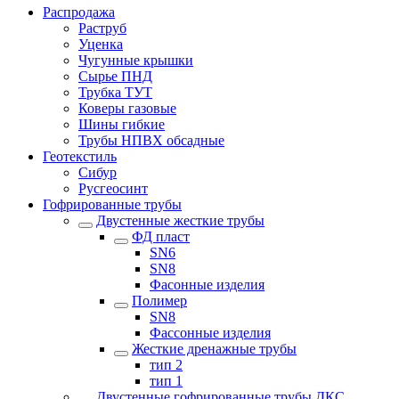
Распродажа
Раструб
Уценка
Чугунные крышки
Сырье ПНД
Трубка ТУТ
Коверы газовые
Шины гибкие
Трубы НПВХ обсадные
Геотекстиль
Сибур
Русгеосинт
Гофрированные трубы
Двустенные жесткие трубы
ФД пласт
SN6
SN8
Фасонные изделия
Полимер
SN8
Фассонные изделия
Жесткие дренажные трубы
тип 2
тип 1
Двустенные гофрированные трубы ДКС