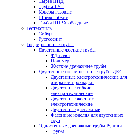
Сырье ПНД
Трубка ТУТ
Коверы газовые
Шины гибкие
Трубы НПВХ обсадные
Геотекстиль
Сибур
Русгеосинт
Гофрированные трубы
Двустенные жесткие трубы
ФД пласт
Полимер
Жесткие дренажные трубы
Двустенные гофрированные трубы ДКС
Двустенные электротехнические для
открытой прокладки
Двустенные гибкие
электротехнические
Двустенные жесткие
электротехнические
Двустенные дренажные
Фасонные изделия для двустенных
труб
Одностенные дренажные трубы Рувинил
Трубы