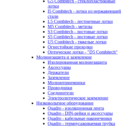
G5 Combitech - стеклопластиковые
лотки
I5 Combitech - лотки из нержавеющей
стали
L5 Combitech - лестничные лотки
M5 Combitech - метизы
S3 Combitech - листовые лотки
S5 Combitech - листовые лотки
U5 Combitech - тяжелые лотки
Огнестойкие проходки
Оптические лотки - "D5 Combitech"
Молниезащита и заземление
Изолированная молниезащита
Аксессуары
Держатели
Заземление
Молниеприемники
Проводники
Соединители
Электролитическое заземление
Низковольтное оборудование
Quadro - изоляционная лента
Quadro - DIN-рейки и аксессуары
Quadro - кабельные наконечники
Quadro - термоусаживаемая трубка