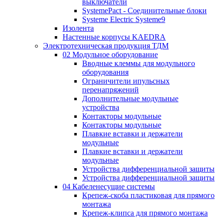
выключатели
SystemePact - Соединительные блоки
Systeme Electric Systeme9
Изолента
Настенные корпусы KAEDRA
Электротехническая продукция ТДМ
02 Модульное оборудование
Вводные клеммы для модульного
оборудования
Ограничители ипульсных
перенапряжений
Дополнительные модульные
устройства
Контакторы модульные
Контакторы модульные
Плавкие вставки и держатели
модульные
Плавкие вставки и держатели
модульные
Устройства дифференциальной защиты
Устройства дифференциальной защиты
04 Кабеленесущие системы
Крепеж-скоба пластиковая для прямого
монтажа
Крепеж-клипса для прямого монтажа