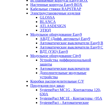
Встраиваемые корпусы Easy9 BOX
Настенные корпусы Easy9 BOX
Кабельные стяжки RAPSTRAP
Электроустановочные изделия
GLOSSA
BLANCA
ATLASDESIGN
ЭТЮД
Модульное оборудование Easy9
АВДТ (Дифф. автоматы) Easy9
Автоматические выключатели Easy9 В
Автоматические выключатели Easy9 С
ВДТ (УЗО) Easy9
Модульное оборудование City9
Устройства диффиренциальной
защиты
Автоматические выключатели
Дополнительные модульные
устройства
Коробки распределительные C/У
Продукция под заказ
SystemePact MC1G - Контакторы 120-
630A
SystemePact MC1E - Контакторы <95A
SystemePact - Автоматические