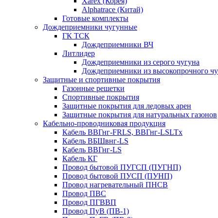
Xarex (Корея)
Alphatrace (Китай)
Готовые комплекты
Дождеприемники чугунные
ГК ТСК
Дождеприемники ВЧ
Литлидер
Дождеприемники из серого чугуна
Дождеприемники из высокопрочного чу
Защитные и спортивные покрытия
Газонные решетки
Спортивные покрытия
Защитные покрытия для ледовых арен
Защитные покрытия для натуральных газонов
Кабельно-проводниковая продукция
Кабель ВВГнг-FRLS, ВВГнг-LSLTx
Кабель ВБШвнг-LS
Кабель ВВГнг-LS
Кабель КГ
Провод бытовой ПУГСП (ПУГНП)
Провод бытовой ПУСП (ПУНП)
Провод нагревательный ПНСВ
Провод ПВС
Провод ПГВВП
Провод ПуВ (ПВ-1)