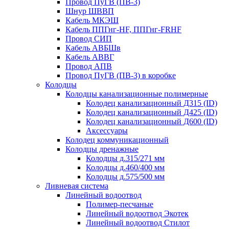
Провод ПуГВ (ПВ-3)
Шнур ШВВП
Кабель МКЭШ
Кабель ППГнг-HF, ППГнг-FRHF
Провод СИП
Кабель АВБШв
Кабель АВВГ
Провод АПВ
Провод ПуГВ (ПВ-3) в коробке
Колодцы
Колодцы канализационные полимерные
Колодец канализационный Д315 (ID)
Колодец канализационный Д425 (ID)
Колодец канализационный Д600 (ID)
Аксессуары
Колодец коммуникационный
Колодцы дренажные
Колодцы д.315/271 мм
Колодцы д.460/400 мм
Колодцы д.575/500 мм
Ливневая система
Линейный водоотвод
Полимер-песчаные
Линейный водоотвод Экотек
Линейный водоотвод Стилот