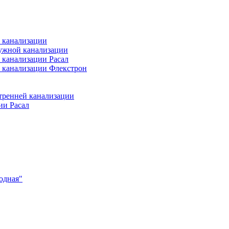
 канализации
ужной канализации
 канализации Расал
 канализации Флекстрон
тренней канализации
ии Расал
одная"