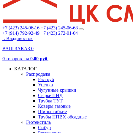
+7 (423) 245-96-16
+7 (423) 245-06-68
+7 (914) 792-92-49
+7 (423) 272-01-04
г. Владивосток
ВАШ ЗАКАЗ
0
0
товаров
, на
0.00 руб
.
КАТАЛОГ
Распродажа
Раструб
Уценка
Чугунные крышки
Сырье ПНД
Трубка ТУТ
Коверы газовые
Шины гибкие
Трубы НПВХ обсадные
Геотекстиль
Сибур
Русгеосинт