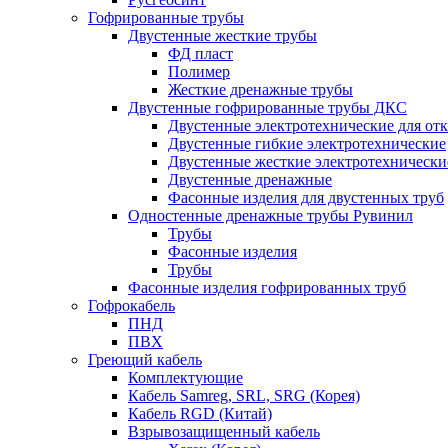
Гофрированные трубы
Двустенные жесткие трубы
ФД пласт
Полимер
Жесткие дренажные трубы
Двустенные гофрированные трубы ДКС
Двустенные электротехнические для от
Двустенные гибкие электротехнические
Двустенные жесткие электротехнически
Двустенные дренажные
Фасонные изделия для двустенных труб
Одностенные дренажные трубы Рувинил
Трубы
Фасонные изделия
Трубы
Фасонные изделия гофрированных труб
Гофрокабель
ПНД
ПВХ
Греющий кабель
Комплектующие
Кабель Samreg, SRL, SRG (Корея)
Кабель RGD (Китай)
Взрывозащищенный кабель