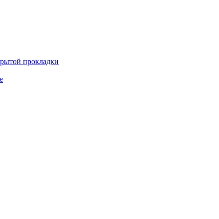
крытой прокладки
е