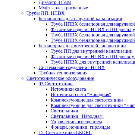
Диаметр 315мм
Муфты электросварные
Трубы ПП, НПВХ
Безнапорная для наружной канализации
Труба НПВХ безнапорная для наружной
Фасонные изделия НПВХ и ПП для нар
Труба НПВХ безнапорная для наружной
Труба НПВХ безнапорная для наружной
Безнапорная для внутренней канализации
Труба ПП для внутренней канализации
Фасонные изделия НПВХ и ПП для вну
Труба НПВХ для внутренней канализац
Система навозоудаления НПВХ
Трубная теплоизоляция
Светотехническое оборудование
03 Светотехника
Источники света
Источники света "Народная"
Комплектующие для светотехники
Комплектующие для светотехники "Нар
Светильники
Светильники "Народная"
Управление освещением
Фонари, ночники, гирлянды
15. Светотехника LEDEL