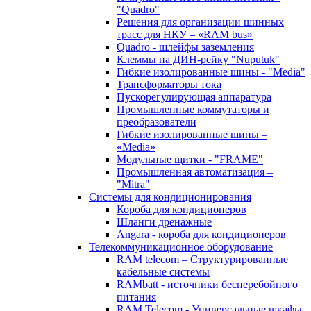
"Quadro"
Решения для организации шинных
трасс для НКУ – «RAM bus»
Quadro - шлейфы заземления
Клеммы на ДИН-рейку "Nuputuk"
Гибкие изолированные шины - "Media"
Трансформаторы тока
Пускорегулирующая аппаратура
Промышленные коммутаторы и
преобразователи
Гибкие изолированные шины –
«Media»
Модульные щитки - "FRAME"
Промышленная автоматизация –
"Mitra"
Системы для кондиционирования
Короба для кондиционеров
Шланги дренажные
Angara - короба для кондиционеров
Телекоммуникационное оборудование
RAM telecom – Структурированные
кабельные системы
RAMbatt - источники бесперебойного
питания
RAM Telecom - Универсальные шкафы