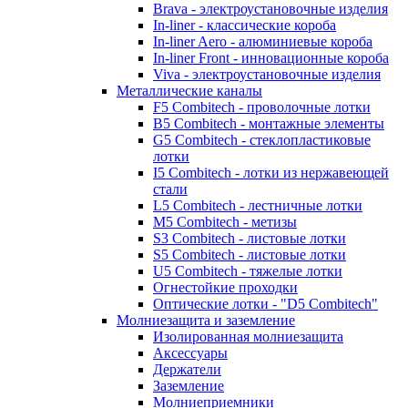
Brava - электроустановочные изделия
In-liner - классические короба
In-liner Aero - алюминиевые короба
In-liner Front - инновационные короба
Viva - электроустановочные изделия
Металлические каналы
F5 Combitech - проволочные лотки
B5 Combitech - монтажные элементы
G5 Combitech - стеклопластиковые
лотки
I5 Combitech - лотки из нержавеющей
стали
L5 Combitech - лестничные лотки
M5 Combitech - метизы
S3 Combitech - листовые лотки
S5 Combitech - листовые лотки
U5 Combitech - тяжелые лотки
Огнестойкие проходки
Оптические лотки - "D5 Combitech"
Молниезащита и заземление
Изолированная молниезащита
Аксессуары
Держатели
Заземление
Молниеприемники