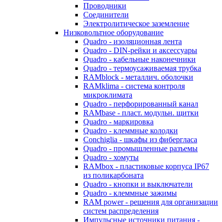
Проводники
Соединители
Электролитическое заземление
Низковольтное оборудование
Quadro - изоляционная лента
Quadro - DIN-рейки и аксессуары
Quadro - кабельные наконечники
Quadro - термоусаживаемая трубка
RAMblock - металлич. оболочки
RAMklima - система контроля
микроклимата
Quadro - перфорированный канал
RAMbase - пласт. модульн. щитки
Quadro - маркировка
Quadro - клеммные колодки
Conchiglia - шкафы из фибергласа
Quadro - промышленные разъемы
Quadro - хомуты
RAMbox - пластиковые корпуса IP67
из поликарбоната
Quadro - кнопки и выключатели
Quadro - клеммные зажимы
RAM power - решения для организации
систем распределения
Импульсные источники питания -