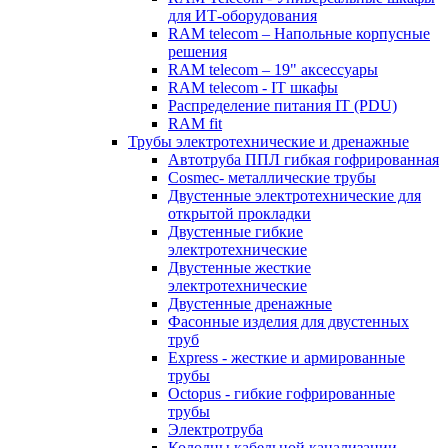
для ИТ-оборудования
RAM telecom – Напольные корпусные
решения
RAM telecom – 19" аксессуары
RAM telecom - IT шкафы
Распределение питания IT (PDU)
RAM fit
Трубы электротехнические и дренажные
Автотруба ППЛ гибкая гофрированная
Cosmec- металлические трубы
Двустенные электротехнические для
открытой прокладки
Двустенные гибкие
электротехнические
Двустенные жесткие
электротехнические
Двустенные дренажные
Фасонные изделия для двустенных
труб
Express - жесткие и армированные
трубы
Octopus - гибкие гофрированные
трубы
Электротруба
Колодцы кабельной канализации