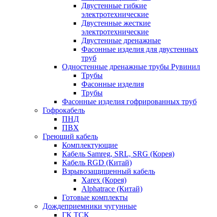
Двустенные гибкие
электротехнические
Двустенные жесткие
электротехнические
Двустенные дренажные
Фасонные изделия для двустенных
труб
Одностенные дренажные трубы Рувинил
Трубы
Фасонные изделия
Трубы
Фасонные изделия гофрированных труб
Гофрокабель
ПНД
ПВХ
Греющий кабель
Комплектующие
Кабель Samreg, SRL, SRG (Корея)
Кабель RGD (Китай)
Взрывозащищенный кабель
Xarex (Корея)
Alphatrace (Китай)
Готовые комплекты
Дождеприемники чугунные
ГК ТСК