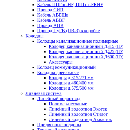
Кабель ППГнг-HF, ППГнг-FRHF
Провод СИП
Кабель АВБШв
Кабель АВВГ
Провод АПВ
Провод ПуГВ (ПВ-3) в коробке
Колодцы
Колодцы канализационные полимерные
Колодец канализационный Д315 (ID)
Колодец канализационный Д425 (ID)
Колодец канализационный Д600 (ID)
Аксессуары
Колодец коммуникационный
Колодцы дренажные
Колодцы д.315/271 мм
Колодцы д.460/400 мм
Колодцы д.575/500 мм
Ливневая система
Линейный водоотвод
Полимер-песчаные
Линейный водоотвод Экотек
Линейный водоотвод Стилот
Линейный водоотвод Аквасток
Придверные поддоны
Точечный водоотвод