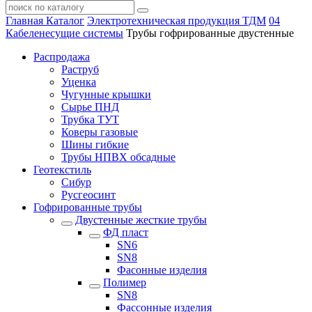
Главная
Каталог
Электротехническая продукция ТДМ
04
Кабеленесущие системы
Трубы гофрированные двустенные
Распродажа
Раструб
Уценка
Чугунные крышки
Сырье ПНД
Трубка ТУТ
Коверы газовые
Шины гибкие
Трубы НПВХ обсадные
Геотекстиль
Сибур
Русгеосинт
Гофрированные трубы
Двустенные жесткие трубы
ФД пласт
SN6
SN8
Фасонные изделия
Полимер
SN8
Фассонные изделия