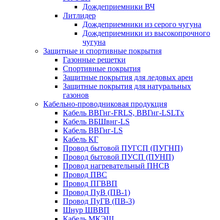
Дождеприемники ВЧ
Литлидер
Дождеприемники из серого чугуна
Дождеприемники из высокопрочного
чугуна
Защитные и спортивные покрытия
Газонные решетки
Спортивные покрытия
Защитные покрытия для ледовых арен
Защитные покрытия для натуральных
газонов
Кабельно-проводниковая продукция
Кабель ВВГнг-FRLS, ВВГнг-LSLTx
Кабель ВБШвнг-LS
Кабель ВВГнг-LS
Кабель КГ
Провод бытовой ПУГСП (ПУГНП)
Провод бытовой ПУСП (ПУНП)
Провод нагревательный ПНСВ
Провод ПВС
Провод ПГВВП
Провод ПуВ (ПВ-1)
Провод ПуГВ (ПВ-3)
Шнур ШВВП
Кабель МКЭШ