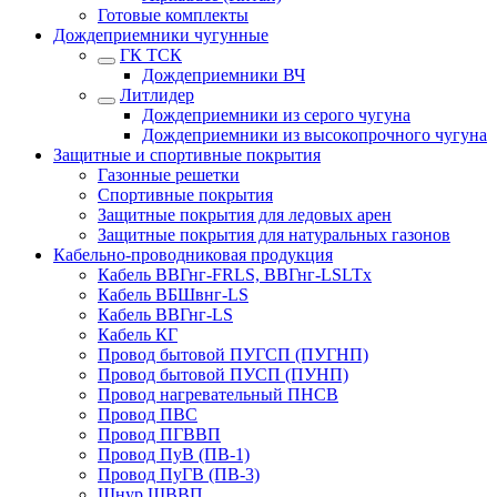
Готовые комплекты
Дождеприемники чугунные
ГК ТСК
Дождеприемники ВЧ
Литлидер
Дождеприемники из серого чугуна
Дождеприемники из высокопрочного чугуна
Защитные и спортивные покрытия
Газонные решетки
Спортивные покрытия
Защитные покрытия для ледовых арен
Защитные покрытия для натуральных газонов
Кабельно-проводниковая продукция
Кабель ВВГнг-FRLS, ВВГнг-LSLTx
Кабель ВБШвнг-LS
Кабель ВВГнг-LS
Кабель КГ
Провод бытовой ПУГСП (ПУГНП)
Провод бытовой ПУСП (ПУНП)
Провод нагревательный ПНСВ
Провод ПВС
Провод ПГВВП
Провод ПуВ (ПВ-1)
Провод ПуГВ (ПВ-3)
Шнур ШВВП