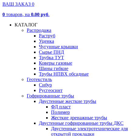
ВАШ ЗАКАЗ
0
0
товаров
, на
0.00 руб
.
КАТАЛОГ
Распродажа
Раструб
Уценка
Чугунные крышки
Сырье ПНД
Трубка ТУТ
Коверы газовые
Шины гибкие
Трубы НПВХ обсадные
Геотекстиль
Сибур
Русгеосинт
Гофрированные трубы
Двустенные жесткие трубы
ФД пласт
Полимер
Жесткие дренажные трубы
Двустенные гофрированные трубы ДКС
Двустенные электротехнические для
открытой прокладки