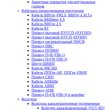
Защитные покрытия для натуральных
газонов
Кабельно-проводниковая продукция
Кабель ВВГнг-FRLS, ВВГнг-LSLTx
Кабель ВБШвнг-LS
Кабель ВВГнг-LS
Кабель КГ
Провод бытовой ПУГСП (ПУГНП)
Провод бытовой ПУСП (ПУНП)
Провод нагревательный ПНСВ
Провод ПВС
Провод ПГВВП
Провод ПуВ (ПВ-1)
Провод ПуГВ (ПВ-3)
Шнур ШВВП
Кабель МКЭШ
Кабель ППГнг-HF, ППГнг-FRHF
Провод СИП
Кабель АВБШв
Кабель АВВГ
Провод АПВ
Провод ПуГВ (ПВ-3) в коробке
Колодцы
Колодцы канализационные полимерные
Колодец канализационный Д315 (ID)