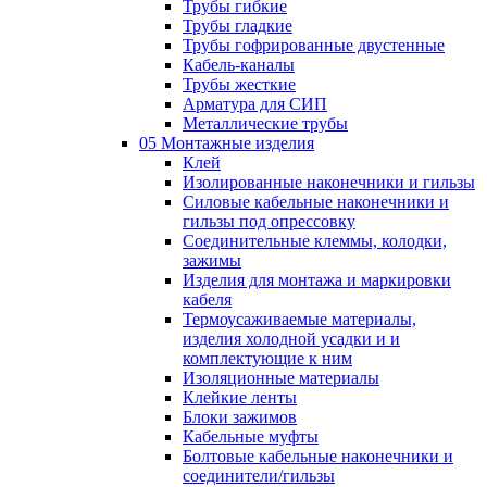
Трубы гибкие
Трубы гладкие
Трубы гофрированные двустенные
Кабель-каналы
Трубы жесткие
Арматура для СИП
Металлические трубы
05 Монтажные изделия
Клей
Изолированные наконечники и гильзы
Силовые кабельные наконечники и
гильзы под опрессовку
Соединительные клеммы, колодки,
зажимы
Изделия для монтажа и маркировки
кабеля
Термоусаживаемые материалы,
изделия холодной усадки и и
комплектующие к ним
Изоляционные материалы
Клейкие ленты
Блоки зажимов
Кабельные муфты
Болтовые кабельные наконечники и
соединители/гильзы