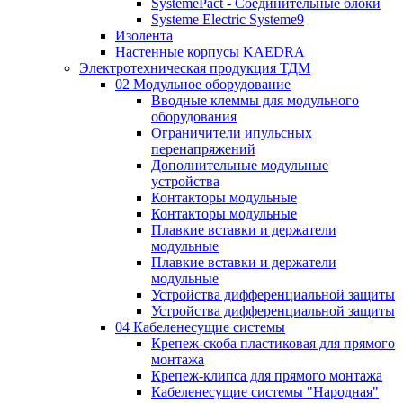
SystemePact - Соединительные блоки
Systeme Electric Systeme9
Изолента
Настенные корпусы KAEDRA
Электротехническая продукция ТДМ
02 Модульное оборудование
Вводные клеммы для модульного
оборудования
Ограничители ипульсных
перенапряжений
Дополнительные модульные
устройства
Контакторы модульные
Контакторы модульные
Плавкие вставки и держатели
модульные
Плавкие вставки и держатели
модульные
Устройства дифференциальной защиты
Устройства дифференциальной защиты
04 Кабеленесущие системы
Крепеж-скоба пластиковая для прямого
монтажа
Крепеж-клипса для прямого монтажа
Кабеленесущие системы "Народная"