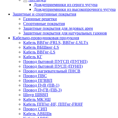
Дождеприемники из серого чугуна
Дождеприемники из высокопрочного чугуна
Защитные и спортивные покрытия
Газонные решетки
Спортивные покрытия
Защитные покрытия для ледовых арен
Защитные покрытия для натуральных газонов
Кабельно-проводниковая продукция
Кабель ВВГнг-FRLS, ВВГнг-LSLTx
Кабель ВБШвнг-LS
Кабель ВВГнг-LS
Кабель КГ
Провод бытовой ПУГСП (ПУГНП)
Провод бытовой ПУСП (ПУНП)
Провод нагревательный ПНСВ
Провод ПВС
Провод ПГВВП
Провод ПуВ (ПВ-1)
Провод ПуГВ (ПВ-3)
Шнур ШВВП
Кабель МКЭШ
Кабель ППГнг-HF, ППГнг-FRHF
Провод СИП
Кабель АВБШв