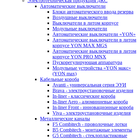
Электротехническая продукция ДКС
Автоматические выключатели
Блоки автоматического ввода резерва
Воздушные выключатели
Выключатели в литом корпусе
Модульные выключатели
Автоматические выключатели «YON»
Автоматические выключатели в литом
корпусе YON MAX MGS
Автоматические выключатели в литом
корпусе YON PRO MNX
Пускорегулирующая аппаратура
Модульные устройства «YON макс»
(YON max)
Кабельные короба
Avanti - универсальная серия ЭУИ
Brava - электроустановочные изделия
In-liner - классические короба
In-liner Aero - алюминиевые короба
In-liner Front - инновационные короба
Viva - электроустановочные изделия
Металлические каналы
F5 Combitech - проволочные лотки
B5 Combitech - монтажные элементы
G5 Combitech - стеклопластиковые