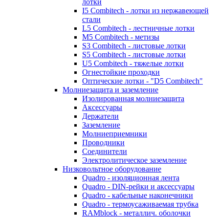
лотки
I5 Combitech - лотки из нержавеющей
стали
L5 Combitech - лестничные лотки
M5 Combitech - метизы
S3 Combitech - листовые лотки
S5 Combitech - листовые лотки
U5 Combitech - тяжелые лотки
Огнестойкие проходки
Оптические лотки - "D5 Combitech"
Молниезащита и заземление
Изолированная молниезащита
Аксессуары
Держатели
Заземление
Молниеприемники
Проводники
Соединители
Электролитическое заземление
Низковольтное оборудование
Quadro - изоляционная лента
Quadro - DIN-рейки и аксессуары
Quadro - кабельные наконечники
Quadro - термоусаживаемая трубка
RAMblock - металлич. оболочки