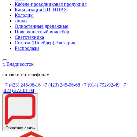
Кабеле-проводниковая продукция
Канализация ПП, НПВХ
Колодцы
Люки
Одностенные дренажные
Поверхностный водосбор
Светотехника
Систем (Шнейдер) Электрик
Распродажа
г. Владивосток
справки по телефонам
+7 (423) 245-96-16
+7 (423) 245-06-68
+7 (914) 792-92-49
+7
(423) 272-01-04
Обратная связь