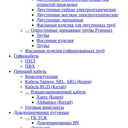
открытой прокладки
Двустенные гибкие электротехнические
Двустенные жесткие электротехнические
Двустенные дренажные
Фасонные изделия для двустенных труб
Одностенные дренажные трубы Рувинил
Трубы
Фасонные изделия
Трубы
Фасонные изделия гофрированных труб
Гофрокабель
ПНД
ПВХ
Греющий кабель
Комплектующие
Кабель Samreg, SRL, SRG (Корея)
Кабель RGD (Китай)
Взрывозащищенный кабель
Xarex (Корея)
Alphatrace (Китай)
Готовые комплекты
Дождеприемники чугунные
ГК ТСК
Дождеприемники ВЧ
Литлидер