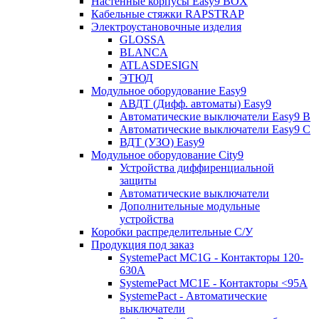
Настенные корпусы Easy9 BOX
Кабельные стяжки RAPSTRAP
Электроустановочные изделия
GLOSSA
BLANCA
ATLASDESIGN
ЭТЮД
Модульное оборудование Easy9
АВДТ (Дифф. автоматы) Easy9
Автоматические выключатели Easy9 В
Автоматические выключатели Easy9 С
ВДТ (УЗО) Easy9
Модульное оборудование City9
Устройства диффиренциальной
защиты
Автоматические выключатели
Дополнительные модульные
устройства
Коробки распределительные C/У
Продукция под заказ
SystemePact MC1G - Контакторы 120-
630A
SystemePact MC1E - Контакторы <95A
SystemePact - Автоматические
выключатели