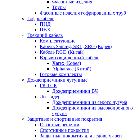
Фасонные изделия
Трубы
Фасонные изделия гофрированных труб
Гофрокабель
ПНД
ПВХ
Греющий кабель
Комплектующие
Кабель Samreg, SRL, SRG (Корея)
Кабель RGD (Китай)
Взрывозащищенный кабель
Xarex (Корея)
Alphatrace (Китай)
Готовые комплекты
Дождеприемники чугунные
ГК ТСК
Дождеприемники ВЧ
Литлидер
Дождеприемники из серого чугуна
Дождеприемники из высокопрочного
чугуна
Защитные и спортивные покрытия
Газонные решетки
Спортивные покрытия
Защитные покрытия для ледовых арен