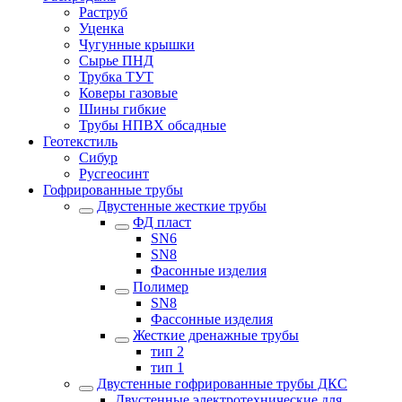
Раструб
Уценка
Чугунные крышки
Сырье ПНД
Трубка ТУТ
Коверы газовые
Шины гибкие
Трубы НПВХ обсадные
Геотекстиль
Сибур
Русгеосинт
Гофрированные трубы
Двустенные жесткие трубы
ФД пласт
SN6
SN8
Фасонные изделия
Полимер
SN8
Фассонные изделия
Жесткие дренажные трубы
тип 2
тип 1
Двустенные гофрированные трубы ДКС
Двустенные электротехнические для