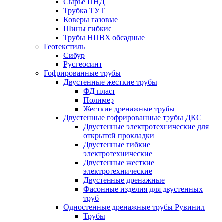
Сырье ПНД
Трубка ТУТ
Коверы газовые
Шины гибкие
Трубы НПВХ обсадные
Геотекстиль
Сибур
Русгеосинт
Гофрированные трубы
Двустенные жесткие трубы
ФД пласт
Полимер
Жесткие дренажные трубы
Двустенные гофрированные трубы ДКС
Двустенные электротехнические для
открытой прокладки
Двустенные гибкие
электротехнические
Двустенные жесткие
электротехнические
Двустенные дренажные
Фасонные изделия для двустенных
труб
Одностенные дренажные трубы Рувинил
Трубы