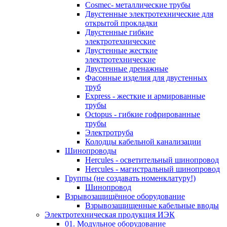
Cosmec- металлические трубы
Двустенные электротехнические для
открытой прокладки
Двустенные гибкие
электротехнические
Двустенные жесткие
электротехнические
Двустенные дренажные
Фасонные изделия для двустенных
труб
Express - жесткие и армированные
трубы
Octopus - гибкие гофрированные
трубы
Электротруба
Колодцы кабельной канализации
Шинопроводы
Hercules - осветительный шинопровод
Hercules - магистральный шинопровод
Группы (не создавать номенклатуру!)
Шинопровод
Взрывозащищённое оборудование
Взрывозащищенные кабельные вводы
Электротехническая продукция ИЭК
01. Модульное оборудование