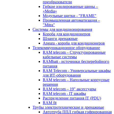
преобразователи
Гибкие изолированные шины –
«Media»
Модульные щитки - "FRAME"
Промышленная автоматизация –
"Mitra"
Системы для кондиционирования
Короба для кондиционеров
Шланги дренажные
Angara - короба для кондиционеров
Телекоммуникационное оборудование
RAM telecom – Структурированные
кабельные системы
RAMbatt - источники бесперебойного
питания
RAM Telecom - Универсальные шкафы
для ИТ-оборудования
RAM telecom – Напольные корпусные
решения
RAM telecom – 19" аксессуары
RAM telecom - IT шкафы
Распределение питания IT (PDU)
RAM fit
Трубы электротехнические и дренажные
Автотруба ППЛ гибкая гофрированная