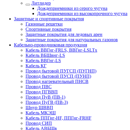
Литлидер
Дождеприемники из серого чугуна
Дождеприемники из высокопрочного чугуна
Защитные и спортивные покрытия
Газонные решетки
Спортивные покрытия
Защитные покрытия для ледовых арен
Защитные покрытия для натуральных газонов
Кабельно-проводниковая продукция
Кабель ВВГнг-FRLS, ВВГнг-LSLTx
Кабель ВБШвнг-LS
Кабель ВВГнг-LS
Кабель КГ
Провод бытовой ПУГСП (ПУГНП)
Провод бытовой ПУСП (ПУНП)
Провод нагревательный ПНСВ
Провод ПВС
Провод ПГВВП
Провод ПуВ (ПВ-1)
Провод ПуГВ (ПВ-3)
Шнур ШВВП
Кабель МКЭШ
Кабель ППГнг-HF, ППГнг-FRHF
Провод СИП
Кабель АВБШв