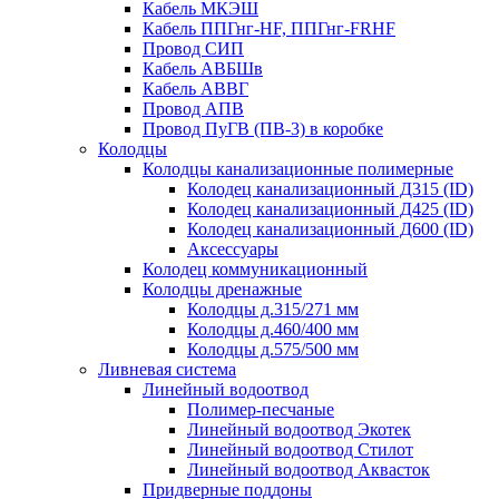
Кабель МКЭШ
Кабель ППГнг-HF, ППГнг-FRHF
Провод СИП
Кабель АВБШв
Кабель АВВГ
Провод АПВ
Провод ПуГВ (ПВ-3) в коробке
Колодцы
Колодцы канализационные полимерные
Колодец канализационный Д315 (ID)
Колодец канализационный Д425 (ID)
Колодец канализационный Д600 (ID)
Аксессуары
Колодец коммуникационный
Колодцы дренажные
Колодцы д.315/271 мм
Колодцы д.460/400 мм
Колодцы д.575/500 мм
Ливневая система
Линейный водоотвод
Полимер-песчаные
Линейный водоотвод Экотек
Линейный водоотвод Стилот
Линейный водоотвод Аквасток
Придверные поддоны