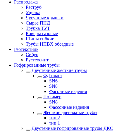
Распродажа
Раструб
Уценка
Чугунные крышки
Сырье ПНД
Трубка ТУТ
Коверы газовые
Шины гибкие
Трубы НПВХ обсадные
Геотекстиль
Сибур
Русгеосинт
Гофрированные трубы
Двустенные жесткие трубы
ФД пласт
SN6
SN8
Фасонные изделия
Полимер
SN8
Фассонные изделия
Жесткие дренажные трубы
тип 2
тип 1
Двустенные гофрированные трубы ДКС