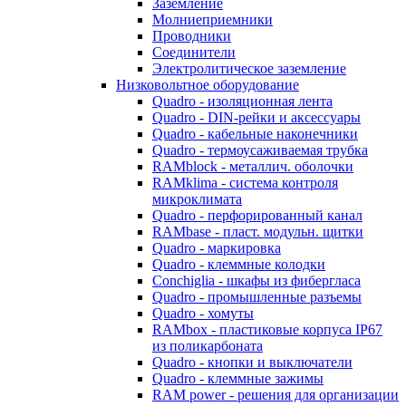
Заземление
Молниеприемники
Проводники
Соединители
Электролитическое заземление
Низковольтное оборудование
Quadro - изоляционная лента
Quadro - DIN-рейки и аксессуары
Quadro - кабельные наконечники
Quadro - термоусаживаемая трубка
RAMblock - металлич. оболочки
RAMklima - система контроля
микроклимата
Quadro - перфорированный канал
RAMbase - пласт. модульн. щитки
Quadro - маркировка
Quadro - клеммные колодки
Conchiglia - шкафы из фибергласа
Quadro - промышленные разъемы
Quadro - хомуты
RAMbox - пластиковые корпуса IP67
из поликарбоната
Quadro - кнопки и выключатели
Quadro - клеммные зажимы
RAM power - решения для организации