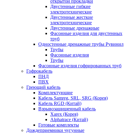
открытой прокладки
Двустенные гибкие
электротехнические
Двустенные жесткие
электротехнические
Двустенные дренажные
Фасонные изделия для двустенных
труб
Одностенные дренажные трубы Рувинил
Трубы
Фасонные изделия
Трубы
Фасонные изделия гофрированных труб
Гофрокабель
ПНД
ПВХ
Греющий кабель
Комплектующие
Кабель Samreg, SRL, SRG (Корея)
Кабель RGD (Китай)
Взрывозащищенный кабель
Xarex (Корея)
Alphatrace (Китай)
Готовые комплекты
Дождеприемники чугунные