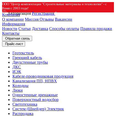
ООО "Центр комплектации "Строительные материалы и технологии" - с
Вами с 2003 года!
Авторизация
Регистрация
Компания
О компании
Миссия
Отзывы
Вакансии
Информация
Новости
Статьи
Доставка
Способы оплаты
Правила продажи
Контакты
Обратная связь
Прайс-лист
Геотекстиль
Греющий кабель
Двухстенные трубы
ДКС
ИЭК
Кабеле-проводниковая продукция
Канализация ПП, НПВХ
Колодцы
Люки
Одностенные дренажные
Поверхностный водосбор
Светотехника
Систем (Шнейдер) Электрик
Распродажа