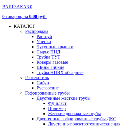
ВАШ ЗАКАЗ
0
0
товаров
, на
0.00 руб
.
КАТАЛОГ
Распродажа
Раструб
Уценка
Чугунные крышки
Сырье ПНД
Трубка ТУТ
Коверы газовые
Шины гибкие
Трубы НПВХ обсадные
Геотекстиль
Сибур
Русгеосинт
Гофрированные трубы
Двустенные жесткие трубы
ФД пласт
Полимер
Жесткие дренажные трубы
Двустенные гофрированные трубы ДКС
Двустенные электротехнические для