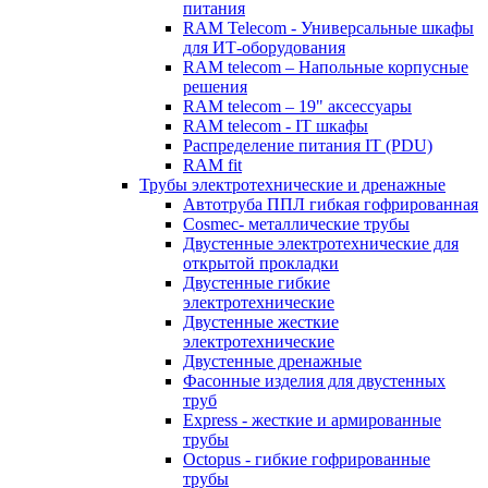
питания
RAM Telecom - Универсальные шкафы
для ИТ-оборудования
RAM telecom – Напольные корпусные
решения
RAM telecom – 19" аксессуары
RAM telecom - IT шкафы
Распределение питания IT (PDU)
RAM fit
Трубы электротехнические и дренажные
Автотруба ППЛ гибкая гофрированная
Cosmec- металлические трубы
Двустенные электротехнические для
открытой прокладки
Двустенные гибкие
электротехнические
Двустенные жесткие
электротехнические
Двустенные дренажные
Фасонные изделия для двустенных
труб
Express - жесткие и армированные
трубы
Octopus - гибкие гофрированные
трубы