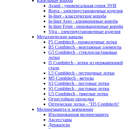
Кабельные короба
Avanti - универсальная серия ЭУИ
Brava - электроустановочные изделия
In-liner - классические короба
In-liner Aero - алюминиевые короба
In-liner Front - инновационные короба
Viva - электроустановочные изделия
Металлические каналы
F5 Combitech - проволочные лотки
B5 Combitech - монтажные элементы
G5 Combitech - стеклопластиковые
лотки
I5 Combitech - лотки из нержавеющей
стали
L5 Combitech - лестничные лотки
M5 Combitech - метизы
S3 Combitech - листовые лотки
S5 Combitech - листовые лотки
U5 Combitech - тяжелые лотки
Огнестойкие проходки
Оптические лотки - "D5 Combitech"
Молниезащита и заземление
Изолированная молниезащита
Аксессуары
Держатели