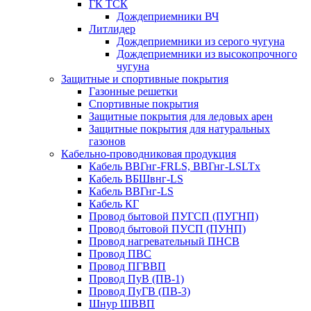
ГК ТСК
Дождеприемники ВЧ
Литлидер
Дождеприемники из серого чугуна
Дождеприемники из высокопрочного
чугуна
Защитные и спортивные покрытия
Газонные решетки
Спортивные покрытия
Защитные покрытия для ледовых арен
Защитные покрытия для натуральных
газонов
Кабельно-проводниковая продукция
Кабель ВВГнг-FRLS, ВВГнг-LSLTx
Кабель ВБШвнг-LS
Кабель ВВГнг-LS
Кабель КГ
Провод бытовой ПУГСП (ПУГНП)
Провод бытовой ПУСП (ПУНП)
Провод нагревательный ПНСВ
Провод ПВС
Провод ПГВВП
Провод ПуВ (ПВ-1)
Провод ПуГВ (ПВ-3)
Шнур ШВВП