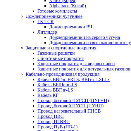
Xarex (Корея)
Alphatrace (Китай)
Готовые комплекты
Дождеприемники чугунные
ГК ТСК
Дождеприемники ВЧ
Литлидер
Дождеприемники из серого чугуна
Дождеприемники из высокопрочного чу
Защитные и спортивные покрытия
Газонные решетки
Спортивные покрытия
Защитные покрытия для ледовых арен
Защитные покрытия для натуральных газонов
Кабельно-проводниковая продукция
Кабель ВВГнг-FRLS, ВВГнг-LSLTx
Кабель ВБШвнг-LS
Кабель ВВГнг-LS
Кабель КГ
Провод бытовой ПУГСП (ПУГНП)
Провод бытовой ПУСП (ПУНП)
Провод нагревательный ПНСВ
Провод ПВС
Провод ПГВВП
Провод ПуВ (ПВ-1)