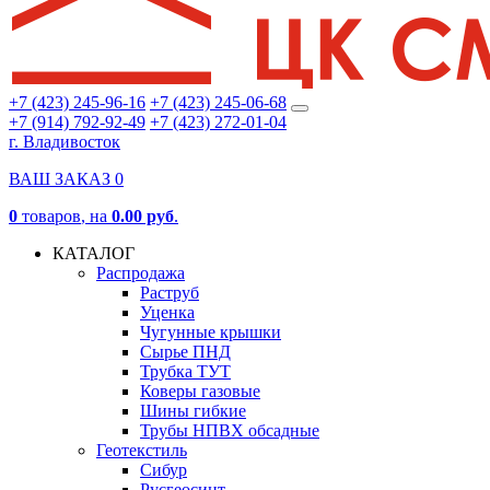
+7 (423) 245-96-16
+7 (423) 245-06-68
+7 (914) 792-92-49
+7 (423) 272-01-04
г. Владивосток
ВАШ ЗАКАЗ
0
0
товаров
, на
0.00 руб
.
КАТАЛОГ
Распродажа
Раструб
Уценка
Чугунные крышки
Сырье ПНД
Трубка ТУТ
Коверы газовые
Шины гибкие
Трубы НПВХ обсадные
Геотекстиль
Сибур
Русгеосинт