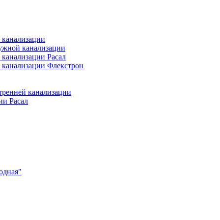
 канализации
ужной канализации
 канализации Расал
 канализации Флекстрон
тренней канализации
ии Расал
одная"