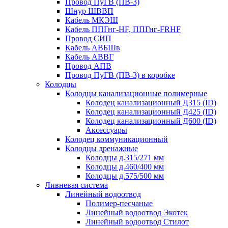
Провод ПуГВ (ПВ-3)
Шнур ШВВП
Кабель МКЭШ
Кабель ППГнг-HF, ППГнг-FRHF
Провод СИП
Кабель АВБШв
Кабель АВВГ
Провод АПВ
Провод ПуГВ (ПВ-3) в коробке
Колодцы
Колодцы канализационные полимерные
Колодец канализационный Д315 (ID)
Колодец канализационный Д425 (ID)
Колодец канализационный Д600 (ID)
Аксессуары
Колодец коммуникационный
Колодцы дренажные
Колодцы д.315/271 мм
Колодцы д.460/400 мм
Колодцы д.575/500 мм
Ливневая система
Линейный водоотвод
Полимер-песчаные
Линейный водоотвод Экотек
Линейный водоотвод Стилот