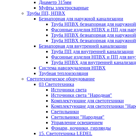
Диаметр 315мм
Муфты электросварные
Трубы ПП, НПВХ
Безнапорная для наружной канализации
Труба НПВХ безнапорная для наружной
Фасонные изделия НПВХ и ПП для нар
Труба НПВХ безнапорная для наружной
Труба НПВХ безнапорная для наружной
Безнапорная для внутренней канализации
Труба ПП для внутренней канализации
Фасонные изделия НПВХ и ПП для вну
Труба НПВХ для внутренней канализац
Система навозоудаления НПВХ
Трубная теплоизоляция
Светотехническое оборудование
03 Светотехника
Источники света
Источники света "Народная"
Комплектующие для светотехники
Комплектующие для светотехники "Нар
Светильники
Светильники "Народная"
Управление освещением
Фонари, ночники, гирлянды
15. Светотехника LEDEL