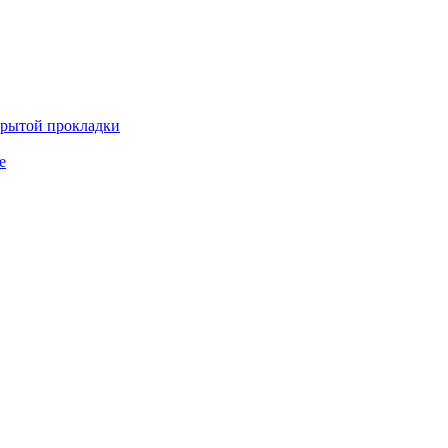
крытой прокладки
е