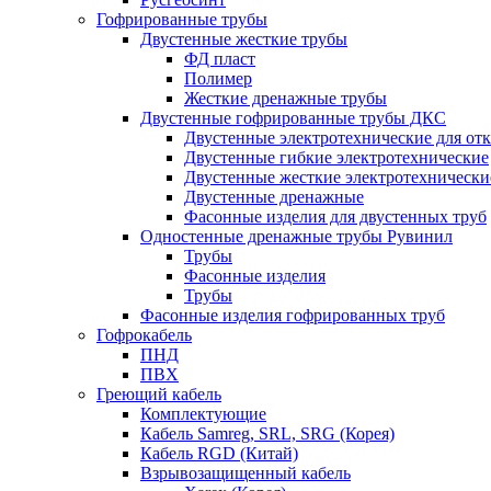
Гофрированные трубы
Двустенные жесткие трубы
ФД пласт
Полимер
Жесткие дренажные трубы
Двустенные гофрированные трубы ДКС
Двустенные электротехнические для от
Двустенные гибкие электротехнические
Двустенные жесткие электротехнически
Двустенные дренажные
Фасонные изделия для двустенных труб
Одностенные дренажные трубы Рувинил
Трубы
Фасонные изделия
Трубы
Фасонные изделия гофрированных труб
Гофрокабель
ПНД
ПВХ
Греющий кабель
Комплектующие
Кабель Samreg, SRL, SRG (Корея)
Кабель RGD (Китай)
Взрывозащищенный кабель