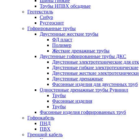
Шины гибкие
Трубы НПВХ обсадные
Геотекстиль
Сибур
Русгеосинт
Гофрированные трубы
Двустенные жесткие трубы
ФД пласт
Полимер
Жесткие дренажные трубы
Двустенные гофрированные трубы ДКС
Двустенные электротехнические для от
Двустенные гибкие электротехнические
Двустенные жесткие электротехнически
Двустенные дренажные
Фасонные изделия для двустенных труб
Одностенные дренажные трубы Рувинил
Трубы
Фасонные изделия
Трубы
Фасонные изделия гофрированных труб
Гофрокабель
ПНД
ПВХ
Греющий кабель