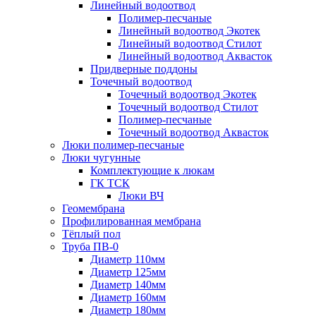
Линейный водоотвод
Полимер-песчаные
Линейный водоотвод Экотек
Линейный водоотвод Стилот
Линейный водоотвод Аквасток
Придверные поддоны
Точечный водоотвод
Точечный водоотвод Экотек
Точечный водоотвод Стилот
Полимер-песчаные
Точечный водоотвод Аквасток
Люки полимер-песчаные
Люки чугунные
Комплектующие к люкам
ГК ТСК
Люки ВЧ
Геомембрана
Профилированная мембрана
Тёплый пол
Труба ПВ-0
Диаметр 110мм
Диаметр 125мм
Диаметр 140мм
Диаметр 160мм
Диаметр 180мм