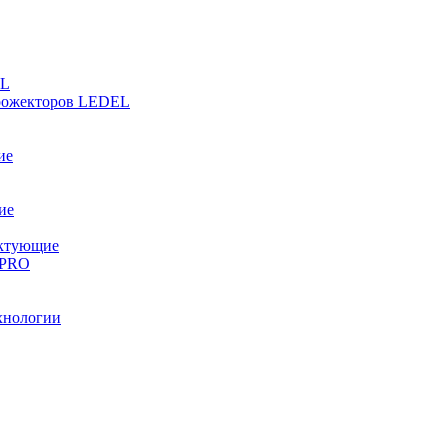
EL
прожекторов LEDEL
ие
ие
ектующие
 PRO
хнологии