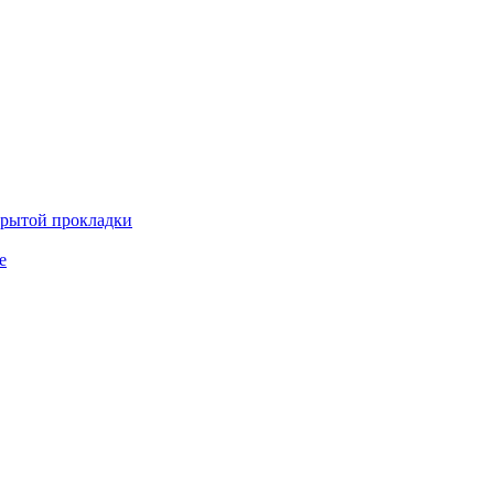
крытой прокладки
е