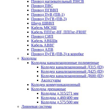
Провод нагревательный ПНСВ
Провод ПВС
Провод ПГВВП
Провод ПуВ (ПВ-1)
Провод ПуГВ (ПВ-3)
Шнур ШВВП
Кабель МКЭШ
Кабель ППГнг-HF, ППГнг-FRHF
Провод СИП
Кабель АВБШв
Кабель АВВГ
Провод АПВ
Провод ПуГВ (ПВ-3) в коробке
Колодцы
Колодцы канализационные полимерные
Колодец канализационный Д315 (ID)
Колодец канализационный Д425 (ID)
Колодец канализационный Д600 (ID)
Аксессуары
Колодец коммуникационный
Колодцы дренажные
Колодцы д.315/271 мм
Колодцы д.460/400 мм
Колодцы д.575/500 мм
Ливневая система