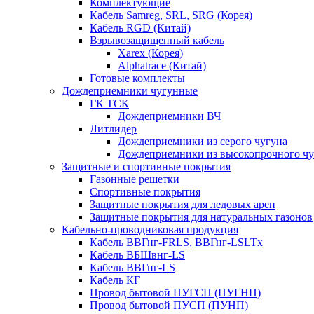
Комплектующие
Кабель Samreg, SRL, SRG (Корея)
Кабель RGD (Китай)
Взрывозащищенный кабель
Xarex (Корея)
Alphatrace (Китай)
Готовые комплекты
Дождеприемники чугунные
ГК ТСК
Дождеприемники ВЧ
Литлидер
Дождеприемники из серого чугуна
Дождеприемники из высокопрочного чу
Защитные и спортивные покрытия
Газонные решетки
Спортивные покрытия
Защитные покрытия для ледовых арен
Защитные покрытия для натуральных газонов
Кабельно-проводниковая продукция
Кабель ВВГнг-FRLS, ВВГнг-LSLTx
Кабель ВБШвнг-LS
Кабель ВВГнг-LS
Кабель КГ
Провод бытовой ПУГСП (ПУГНП)
Провод бытовой ПУСП (ПУНП)