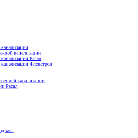
 канализации
ужной канализации
 канализации Расал
 канализации Флекстрон
тренней канализации
ии Расал
одная"