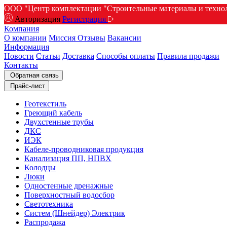
ООО "Центр комплектации "Строительные материалы и техноло
Авторизация
Регистрация
Компания
О компании
Миссия
Отзывы
Вакансии
Информация
Новости
Статьи
Доставка
Способы оплаты
Правила продажи
Контакты
Обратная связь
Прайс-лист
Геотекстиль
Греющий кабель
Двухстенные трубы
ДКС
ИЭК
Кабеле-проводниковая продукция
Канализация ПП, НПВХ
Колодцы
Люки
Одностенные дренажные
Поверхностный водосбор
Светотехника
Систем (Шнейдер) Электрик
Распродажа