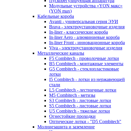
Пускорегулирующая аппаратура
Модульные устройства «YON макс»
(YON max)
Кабельные короба
Avanti - универсальная серия ЭУИ
Brava - электроустановочные изделия
In-liner - классические короба
In-liner Aero - алюминиевые короба
In-liner Front - инновационные короба
Viva - электроустановочные изделия
Металлические каналы
F5 Combitech - проволочные лотки
B5 Combitech - монтажные элементы
G5 Combitech - стеклопластиковые
лотки
I5 Combitech - лотки из нержавеющей
стали
L5 Combitech - лестничные лотки
M5 Combitech - метизы
S3 Combitech - листовые лотки
S5 Combitech - листовые лотки
U5 Combitech - тяжелые лотки
Огнестойкие проходки
Оптические лотки - "D5 Combitech"
Молниезащита и заземление