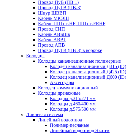
Провод ПуВ (ПВ-1)
Провод ПуГВ (ПВ-3)
Шнур ШВВП
Кабель МКЭШ
Кабель ППГнг-HF, ППГнг-FRHF
Провод СИП
Кабель АВБШв
Кабель АВВГ
Провод АПВ
Провод ПуГВ (ПВ-3) в коробке
Колодцы
Колодцы канализационные полимерные
Колодец канализационный Д315 (ID)
Колодец канализационный Д425 (ID)
Колодец канализационный Д600 (ID)
Аксессуары
Колодец коммуникационный
Колодцы дренажные
Колодцы д.315/271 мм
Колодцы д.460/400 мм
Колодцы д.575/500 мм
Ливневая система
Линейный водоотвод
Полимер-песчаные
Линейный водоотвод Экотек