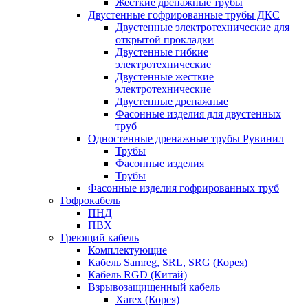
Жесткие дренажные трубы
Двустенные гофрированные трубы ДКС
Двустенные электротехнические для
открытой прокладки
Двустенные гибкие
электротехнические
Двустенные жесткие
электротехнические
Двустенные дренажные
Фасонные изделия для двустенных
труб
Одностенные дренажные трубы Рувинил
Трубы
Фасонные изделия
Трубы
Фасонные изделия гофрированных труб
Гофрокабель
ПНД
ПВХ
Греющий кабель
Комплектующие
Кабель Samreg, SRL, SRG (Корея)
Кабель RGD (Китай)
Взрывозащищенный кабель
Xarex (Корея)