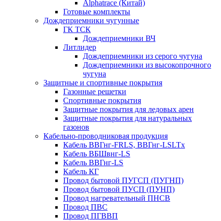
Alphatrace (Китай)
Готовые комплекты
Дождеприемники чугунные
ГК ТСК
Дождеприемники ВЧ
Литлидер
Дождеприемники из серого чугуна
Дождеприемники из высокопрочного
чугуна
Защитные и спортивные покрытия
Газонные решетки
Спортивные покрытия
Защитные покрытия для ледовых арен
Защитные покрытия для натуральных
газонов
Кабельно-проводниковая продукция
Кабель ВВГнг-FRLS, ВВГнг-LSLTx
Кабель ВБШвнг-LS
Кабель ВВГнг-LS
Кабель КГ
Провод бытовой ПУГСП (ПУГНП)
Провод бытовой ПУСП (ПУНП)
Провод нагревательный ПНСВ
Провод ПВС
Провод ПГВВП