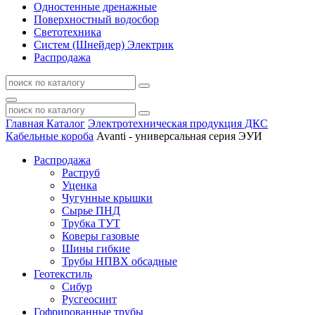
Одностенные дренажные
Поверхностный водосбор
Светотехника
Систем (Шнейдер) Электрик
Распродажа
Главная
Каталог
Электротехническая продукция ДКС
Кабельные короба
Avanti - универсальная серия ЭУИ
Распродажа
Раструб
Уценка
Чугунные крышки
Сырье ПНД
Трубка ТУТ
Коверы газовые
Шины гибкие
Трубы НПВХ обсадные
Геотекстиль
Сибур
Русгеосинт
Гофрированные трубы