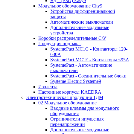
ВДТ (УЗО) Easy9
Модульное оборудование City9
Устройства диффиренциальной
защиты
Автоматические выключатели
Дополнительные модульные
устройства
Коробки распределительные C/У
Продукция под заказ
SystemePact MC1G - Контакторы 120-
630A
SystemePact MC1E - Контакторы <95A
SystemePact - Автоматические
выключатели
SystemePact - Соединительные блоки
Systeme Electric Systeme9
Изолента
Настенные корпусы KAEDRA
Электротехническая продукция ТДМ
02 Модульное оборудование
Вводные клеммы для модульного
оборудования
Ограничители ипульсных
перенапряжений
Дополнительные модульные