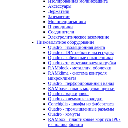
Изолированная молниезащита
Аксессуары
Держатели
Заземление
Молниеприемники
Проводники
Соединители
Электролитическое заземление
Низковольтное оборудование
Quadro - изоляционная лента
Quadro - DIN-рейки и аксессуары
Quadro - кабельные наконечники
Quadro - термоусаживаемая трубка
RAMblock - металлич. оболочки
RAMklima - система контроля
микроклимата
Quadro - перфорированный канал
RAMbase - пласт. модульн. щитки
Quadro - маркировка
Quadro - клеммные колодки
Conchiglia - шкафы из фибергласа
Quadro - промышленные разъемы
Quadro - хомуты
RAMbox - пластиковые корпуса IP67
из поликарбоната