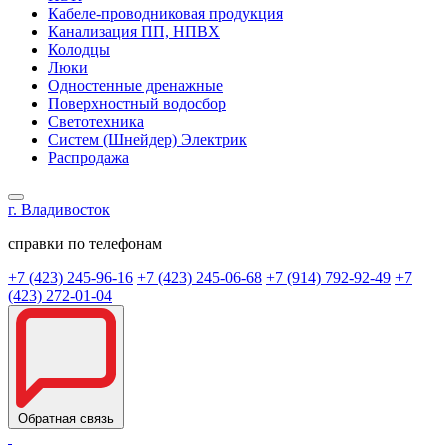
Кабеле-проводниковая продукция
Канализация ПП, НПВХ
Колодцы
Люки
Одностенные дренажные
Поверхностный водосбор
Светотехника
Систем (Шнейдер) Электрик
Распродажа
г. Владивосток
справки по телефонам
+7 (423) 245-96-16
+7 (423) 245-06-68
+7 (914) 792-92-49
+7
(423) 272-01-04
Обратная связь