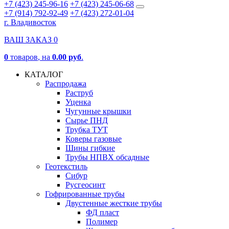
+7 (423) 245-96-16
+7 (423) 245-06-68
+7 (914) 792-92-49
+7 (423) 272-01-04
г. Владивосток
ВАШ ЗАКАЗ
0
0
товаров
, на
0.00 руб
.
КАТАЛОГ
Распродажа
Раструб
Уценка
Чугунные крышки
Сырье ПНД
Трубка ТУТ
Коверы газовые
Шины гибкие
Трубы НПВХ обсадные
Геотекстиль
Сибур
Русгеосинт
Гофрированные трубы
Двустенные жесткие трубы
ФД пласт
Полимер