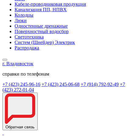
Кабеле-проводниковая продукция
Канализация ПП, НПВХ
Колодцы
Люки
Одностенные дренажные
Поверхностный водосбор
Светотехника
Систем (Шнейдер) Электрик
Распродажа
г. Владивосток
справки по телефонам
+7 (423) 245-96-16
+7 (423) 245-06-68
+7 (914) 792-92-49
+7
(423) 272-01-04
Обратная связь