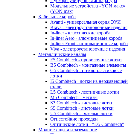
Пускорегулирующая аппаратура
Модульные устройства «YON макс»
(YON max)
Кабельные короба
Avanti - универсальная серия ЭУИ
Brava - электроустановочные изделия
In-liner - классические короба
In-liner Aero - алюминиевые короба
In-liner Front - инновационные короба
Viva - электроустановочные изделия
Металлические каналы
F5 Combitech - проволочные лотки
B5 Combitech - монтажные элементы
G5 Combitech - стеклопластиковые
лотки
I5 Combitech - лотки из нержавеющей
стали
L5 Combitech - лестничные лотки
M5 Combitech - метизы
S3 Combitech - листовые лотки
S5 Combitech - листовые лотки
U5 Combitech - тяжелые лотки
Огнестойкие проходки
Оптические лотки - "D5 Combitech"
Молниезащита и заземление