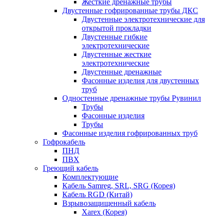
Жесткие дренажные трубы
Двустенные гофрированные трубы ДКС
Двустенные электротехнические для
открытой прокладки
Двустенные гибкие
электротехнические
Двустенные жесткие
электротехнические
Двустенные дренажные
Фасонные изделия для двустенных
труб
Одностенные дренажные трубы Рувинил
Трубы
Фасонные изделия
Трубы
Фасонные изделия гофрированных труб
Гофрокабель
ПНД
ПВХ
Греющий кабель
Комплектующие
Кабель Samreg, SRL, SRG (Корея)
Кабель RGD (Китай)
Взрывозащищенный кабель
Xarex (Корея)