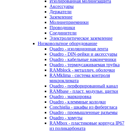
Изолированная молниезащита
Аксессуары
Держатели
Заземление
Молниеприемники
Проводники
Соединители
Электролитическое заземление
Низковольтное оборудование
Quadro - изоляционная лента
Quadro - DIN-рейки и аксессуары
Quadro - кабельные наконечники
Quadro - термоусаживаемая трубка
RAMblock - металлич. оболочки
RAMklima - система контроля
микроклимата
Quadro - перфорированный канал
RAMbase - пласт. модульн. щитки
Quadro - маркировка
Quadro - клеммные колодки
Conchiglia - шкафы из фибергласа
Quadro - промышленные разъемы
Quadro - хомуты
RAMbox - пластиковые корпуса IP67
из поликарбоната