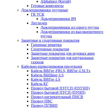
Alphatrace (Китай)
Готовые комплекты
Дождеприемники чугунные
ГК ТСК
Дождеприемники ВЧ
Литлидер
Дождеприемники из серого чугуна
Дождеприемники из высокопрочного
чугуна
Защитные и спортивные покрытия
Газонные решетки
Спортивные покрытия
Защитные покрытия для ледовых арен
Защитные покрытия для натуральных
газонов
Кабельно-проводниковая продукция
Кабель ВВГнг-FRLS, ВВГнг-LSLTx
Кабель ВБШвнг-LS
Кабель ВВГнг-LS
Кабель КГ
Провод бытовой ПУГСП (ПУГНП)
Провод бытовой ПУСП (ПУНП)
Провод нагревательный ПНСВ
Провод ПВС
Провод ПГВВП