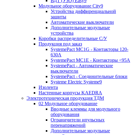
ВДТ (УЗО) Easy9
Модульное оборудование City9
Устройства диффиренциальной
защиты
Автоматические выключатели
Дополнительные модульные
устройства
Коробки распределительные C/У
Продукция под заказ
SystemePact MC1G - Контакторы 120-
630A
SystemePact MC1E - Контакторы <95A
SystemePact - Автоматические
выключатели
SystemePact - Соединительные блоки
Systeme Electric Systeme9
Изолента
Настенные корпусы KAEDRA
Электротехническая продукция ТДМ
02 Модульное оборудование
Вводные клеммы для модульного
оборудования
Ограничители ипульсных
перенапряжений
Дополнительные модульные