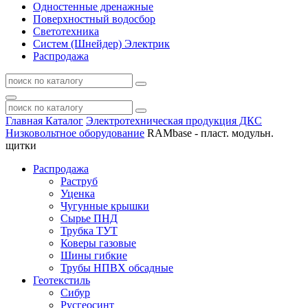
Одностенные дренажные
Поверхностный водосбор
Светотехника
Систем (Шнейдер) Электрик
Распродажа
Главная
Каталог
Электротехническая продукция ДКС
Низковольтное оборудование
RAMbase - пласт. модульн.
щитки
Распродажа
Раструб
Уценка
Чугунные крышки
Сырье ПНД
Трубка ТУТ
Коверы газовые
Шины гибкие
Трубы НПВХ обсадные
Геотекстиль
Сибур
Русгеосинт