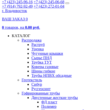
+7 (423) 245-96-16
+7 (423) 245-06-68
+7 (914) 792-92-49
+7 (423) 272-01-04
г. Владивосток
ВАШ ЗАКАЗ
0
0
товаров
, на
0.00 руб
.
КАТАЛОГ
Распродажа
Раструб
Уценка
Чугунные крышки
Сырье ПНД
Трубка ТУТ
Коверы газовые
Шины гибкие
Трубы НПВХ обсадные
Геотекстиль
Сибур
Русгеосинт
Гофрированные трубы
Двустенные жесткие трубы
ФД пласт
Полимер