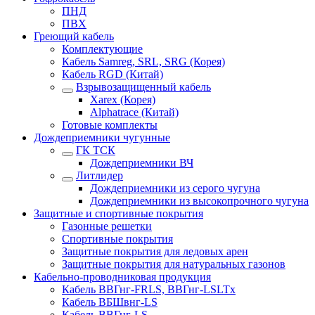
ПНД
ПВХ
Греющий кабель
Комплектующие
Кабель Samreg, SRL, SRG (Корея)
Кабель RGD (Китай)
Взрывозащищенный кабель
Xarex (Корея)
Alphatrace (Китай)
Готовые комплекты
Дождеприемники чугунные
ГК ТСК
Дождеприемники ВЧ
Литлидер
Дождеприемники из серого чугуна
Дождеприемники из высокопрочного чугуна
Защитные и спортивные покрытия
Газонные решетки
Спортивные покрытия
Защитные покрытия для ледовых арен
Защитные покрытия для натуральных газонов
Кабельно-проводниковая продукция
Кабель ВВГнг-FRLS, ВВГнг-LSLTx
Кабель ВБШвнг-LS
Кабель ВВГнг-LS