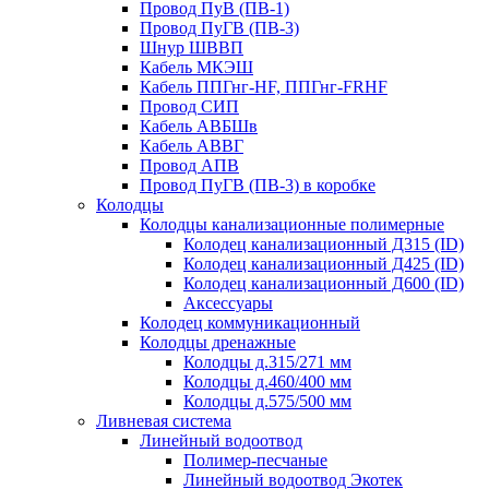
Провод ПуВ (ПВ-1)
Провод ПуГВ (ПВ-3)
Шнур ШВВП
Кабель МКЭШ
Кабель ППГнг-HF, ППГнг-FRHF
Провод СИП
Кабель АВБШв
Кабель АВВГ
Провод АПВ
Провод ПуГВ (ПВ-3) в коробке
Колодцы
Колодцы канализационные полимерные
Колодец канализационный Д315 (ID)
Колодец канализационный Д425 (ID)
Колодец канализационный Д600 (ID)
Аксессуары
Колодец коммуникационный
Колодцы дренажные
Колодцы д.315/271 мм
Колодцы д.460/400 мм
Колодцы д.575/500 мм
Ливневая система
Линейный водоотвод
Полимер-песчаные
Линейный водоотвод Экотек