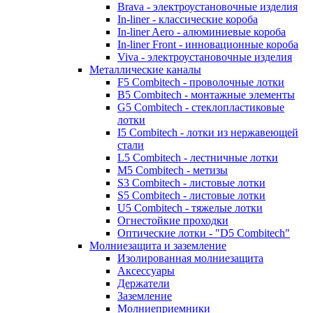
Brava - электроустановочные изделия
In-liner - классические короба
In-liner Aero - алюминиевые короба
In-liner Front - инновационные короба
Viva - электроустановочные изделия
Металлические каналы
F5 Combitech - проволочные лотки
B5 Combitech - монтажные элементы
G5 Combitech - стеклопластиковые
лотки
I5 Combitech - лотки из нержавеющей
стали
L5 Combitech - лестничные лотки
M5 Combitech - метизы
S3 Combitech - листовые лотки
S5 Combitech - листовые лотки
U5 Combitech - тяжелые лотки
Огнестойкие проходки
Оптические лотки - "D5 Combitech"
Молниезащита и заземление
Изолированная молниезащита
Аксессуары
Держатели
Заземление
Молниеприемники