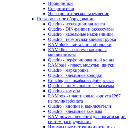
Проводники
Соединители
Электролитическое заземление
Низковольтное оборудование
Quadro - изоляционная лента
Quadro - DIN-рейки и аксессуары
Quadro - кабельные наконечники
Quadro - термоусаживаемая трубка
RAMblock - металлич. оболочки
RAMklima - система контроля
микроклимата
Quadro - перфорированный канал
RAMbase - пласт. модульн. щитки
Quadro - маркировка
Quadro - клеммные колодки
Conchiglia - шкафы из фибергласа
Quadro - промышленные разъемы
Quadro - хомуты
RAMbox - пластиковые корпуса IP67
из поликарбоната
Quadro - кнопки и выключатели
Quadro - клеммные зажимы
RAM power - решения для организации
систем распределения
Импульсные источники питания -