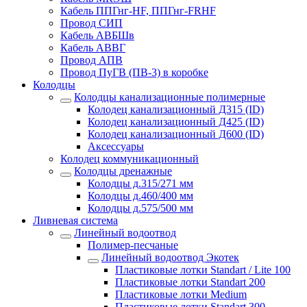
Кабель ППГнг-HF, ППГнг-FRHF
Провод СИП
Кабель АВБШв
Кабель АВВГ
Провод АПВ
Провод ПуГВ (ПВ-3) в коробке
Колодцы
Колодцы канализационные полимерные
Колодец канализационный Д315 (ID)
Колодец канализационный Д425 (ID)
Колодец канализационный Д600 (ID)
Аксессуары
Колодец коммуникационный
Колодцы дренажные
Колодцы д.315/271 мм
Колодцы д.460/400 мм
Колодцы д.575/500 мм
Ливневая система
Линейный водоотвод
Полимер-песчаные
Линейный водоотвод Экотек
Пластиковые лотки Standart / Lite 100
Пластиковые лотки Standart 200
Пластиковые лотки Medium
Пластиковые лотки Standart 300