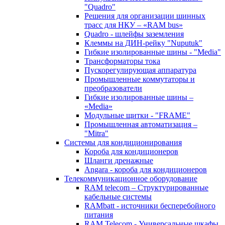
"Quadro"
Решения для организации шинных
трасс для НКУ – «RAM bus»
Quadro - шлейфы заземления
Клеммы на ДИН-рейку "Nuputuk"
Гибкие изолированные шины - "Media"
Трансформаторы тока
Пускорегулирующая аппаратура
Промышленные коммутаторы и
преобразователи
Гибкие изолированные шины –
«Media»
Модульные щитки - "FRAME"
Промышленная автоматизация –
"Mitra"
Системы для кондиционирования
Короба для кондиционеров
Шланги дренажные
Angara - короба для кондиционеров
Телекоммуникационное оборудование
RAM telecom – Структурированные
кабельные системы
RAMbatt - источники бесперебойного
питания
RAM Telecom - Универсальные шкафы