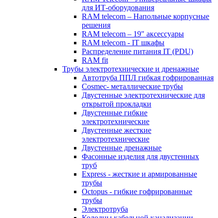
для ИТ-оборудования
RAM telecom – Напольные корпусные
решения
RAM telecom – 19" аксессуары
RAM telecom - IT шкафы
Распределение питания IT (PDU)
RAM fit
Трубы электротехнические и дренажные
Автотруба ППЛ гибкая гофрированная
Cosmec- металлические трубы
Двустенные электротехнические для
открытой прокладки
Двустенные гибкие
электротехнические
Двустенные жесткие
электротехнические
Двустенные дренажные
Фасонные изделия для двустенных
труб
Express - жесткие и армированные
трубы
Octopus - гибкие гофрированные
трубы
Электротруба
Колодцы кабельной канализации