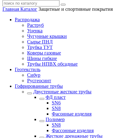
Главная
Каталог
Защитные и спортивные покрытия
Распродажа
Раструб
Уценка
Чугунные крышки
Сырье ПНД
Трубка ТУТ
Коверы газовые
Шины гибкие
Трубы НПВХ обсадные
Геотекстиль
Сибур
Русгеосинт
Гофрированные трубы
Двустенные жесткие трубы
ФД пласт
SN6
SN8
Фасонные изделия
Полимер
SN8
Фассонные изделия
Жесткие дренажные трубы