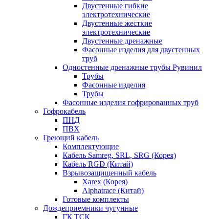
Двустенные гибкие
электротехнические
Двустенные жесткие
электротехнические
Двустенные дренажные
Фасонные изделия для двустенных
труб
Одностенные дренажные трубы Рувинил
Трубы
Фасонные изделия
Трубы
Фасонные изделия гофрированных труб
Гофрокабель
ПНД
ПВХ
Греющий кабель
Комплектующие
Кабель Samreg, SRL, SRG (Корея)
Кабель RGD (Китай)
Взрывозащищенный кабель
Xarex (Корея)
Alphatrace (Китай)
Готовые комплекты
Дождеприемники чугунные
ГК ТСК