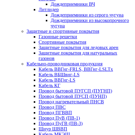
Дождеприемники ВЧ
Литлидер
Дождеприемники из серого чугуна
Дождеприемники из высокопрочного
чугуна
Защитные и спортивные покрытия
Газонные решетки
Спортивные покрытия
Защитные покрытия для ледовых арен
Защитные покрытия для натуральных
газонов
Кабельно-проводниковая продукция
Кабель ВВГнг-FRLS, ВВГнг-LSLTx
Кабель ВБШвнг-LS
Кабель ВВГнг-LS
Кабель КГ
Провод бытовой ПУГСП (ПУГНП)
Провод бытовой ПУСП (ПУНП)
Провод нагревательный ПНСВ
Провод ПВС
Провод ПГВВП
Провод ПуВ (ПВ-1)
Провод ПуГВ (ПВ-3)
Шнур ШВВП
Кабель МКЭШ