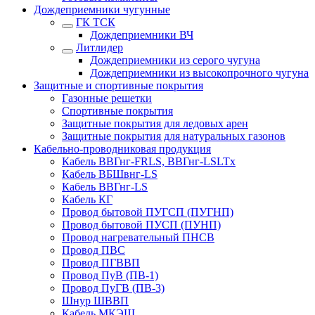
Дождеприемники чугунные
ГК ТСК
Дождеприемники ВЧ
Литлидер
Дождеприемники из серого чугуна
Дождеприемники из высокопрочного чугуна
Защитные и спортивные покрытия
Газонные решетки
Спортивные покрытия
Защитные покрытия для ледовых арен
Защитные покрытия для натуральных газонов
Кабельно-проводниковая продукция
Кабель ВВГнг-FRLS, ВВГнг-LSLTx
Кабель ВБШвнг-LS
Кабель ВВГнг-LS
Кабель КГ
Провод бытовой ПУГСП (ПУГНП)
Провод бытовой ПУСП (ПУНП)
Провод нагревательный ПНСВ
Провод ПВС
Провод ПГВВП
Провод ПуВ (ПВ-1)
Провод ПуГВ (ПВ-3)
Шнур ШВВП
Кабель МКЭШ