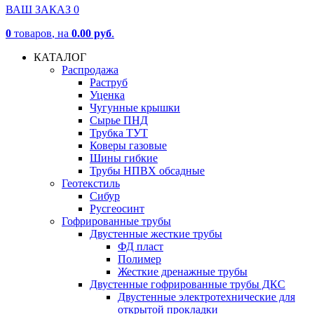
ВАШ ЗАКАЗ
0
0
товаров
, на
0.00 руб
.
КАТАЛОГ
Распродажа
Раструб
Уценка
Чугунные крышки
Сырье ПНД
Трубка ТУТ
Коверы газовые
Шины гибкие
Трубы НПВХ обсадные
Геотекстиль
Сибур
Русгеосинт
Гофрированные трубы
Двустенные жесткие трубы
ФД пласт
Полимер
Жесткие дренажные трубы
Двустенные гофрированные трубы ДКС
Двустенные электротехнические для
открытой прокладки