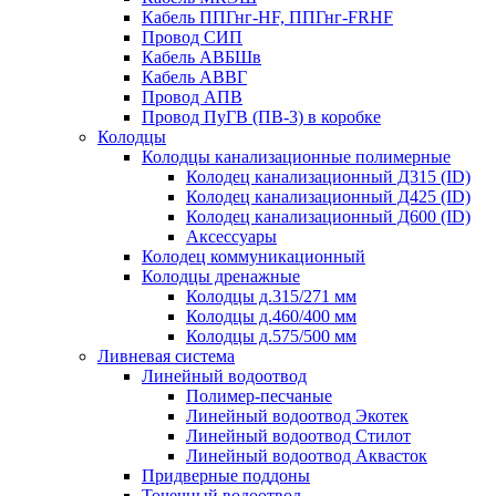
Кабель ППГнг-HF, ППГнг-FRHF
Провод СИП
Кабель АВБШв
Кабель АВВГ
Провод АПВ
Провод ПуГВ (ПВ-3) в коробке
Колодцы
Колодцы канализационные полимерные
Колодец канализационный Д315 (ID)
Колодец канализационный Д425 (ID)
Колодец канализационный Д600 (ID)
Аксессуары
Колодец коммуникационный
Колодцы дренажные
Колодцы д.315/271 мм
Колодцы д.460/400 мм
Колодцы д.575/500 мм
Ливневая система
Линейный водоотвод
Полимер-песчаные
Линейный водоотвод Экотек
Линейный водоотвод Стилот
Линейный водоотвод Аквасток
Придверные поддоны
Точечный водоотвод