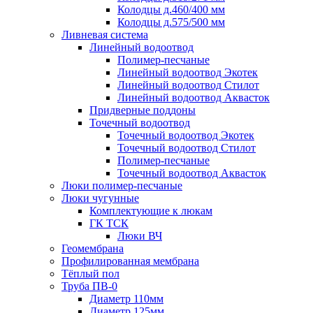
Колодцы д.460/400 мм
Колодцы д.575/500 мм
Ливневая система
Линейный водоотвод
Полимер-песчаные
Линейный водоотвод Экотек
Линейный водоотвод Стилот
Линейный водоотвод Аквасток
Придверные поддоны
Точечный водоотвод
Точечный водоотвод Экотек
Точечный водоотвод Стилот
Полимер-песчаные
Точечный водоотвод Аквасток
Люки полимер-песчаные
Люки чугунные
Комплектующие к люкам
ГК ТСК
Люки ВЧ
Геомембрана
Профилированная мембрана
Тёплый пол
Труба ПВ-0
Диаметр 110мм
Диаметр 125мм