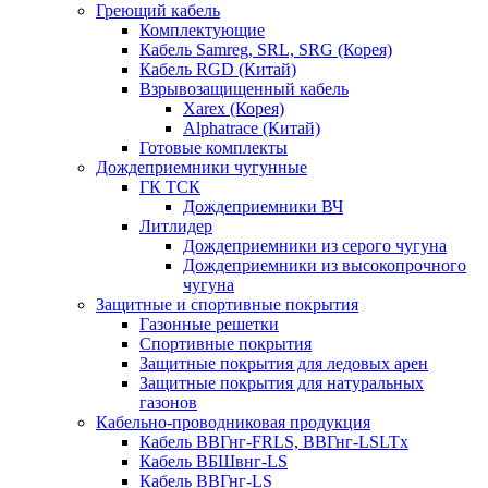
Греющий кабель
Комплектующие
Кабель Samreg, SRL, SRG (Корея)
Кабель RGD (Китай)
Взрывозащищенный кабель
Xarex (Корея)
Alphatrace (Китай)
Готовые комплекты
Дождеприемники чугунные
ГК ТСК
Дождеприемники ВЧ
Литлидер
Дождеприемники из серого чугуна
Дождеприемники из высокопрочного
чугуна
Защитные и спортивные покрытия
Газонные решетки
Спортивные покрытия
Защитные покрытия для ледовых арен
Защитные покрытия для натуральных
газонов
Кабельно-проводниковая продукция
Кабель ВВГнг-FRLS, ВВГнг-LSLTx
Кабель ВБШвнг-LS
Кабель ВВГнг-LS