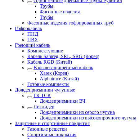
Одностенные дренажные трубы Рувинил
Трубы
Фасонные изделия
Трубы
Фасонные изделия гофрированных труб
Гофрокабель
ПНД
ПВХ
Греющий кабель
Комплектующие
Кабель Samreg, SRL, SRG (Корея)
Кабель RGD (Китай)
Взрывозащищенный кабель
Xarex (Корея)
Alphatrace (Китай)
Готовые комплекты
Дождеприемники чугунные
ГК ТСК
Дождеприемники ВЧ
Литлидер
Дождеприемники из серого чугуна
Дождеприемники из высокопрочного чугуна
Защитные и спортивные покрытия
Газонные решетки
Спортивные покрытия