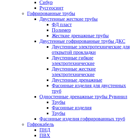
Сибур
Русгеосинт
Гофрированные трубы
Двустенные жесткие трубы
ФД пласт
Полимер
Жесткие дренажные трубы
Двустенные гофрированные трубы ДКС
Двустенные электротехнические для
открытой прокладки
Двустенные гибкие
электротехнические
Двустенные жесткие
электротехнические
Двустенные дренажные
Фасонные изделия для двустенных
труб
Одностенные дренажные трубы Рувинил
Трубы
Фасонные изделия
Трубы
Фасонные изделия гофрированных труб
Гофрокабель
ПНД
ПВХ