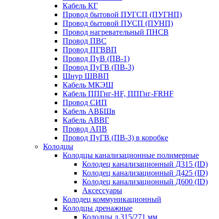
Кабель КГ
Провод бытовой ПУГСП (ПУГНП)
Провод бытовой ПУСП (ПУНП)
Провод нагревательный ПНСВ
Провод ПВС
Провод ПГВВП
Провод ПуВ (ПВ-1)
Провод ПуГВ (ПВ-3)
Шнур ШВВП
Кабель МКЭШ
Кабель ППГнг-HF, ППГнг-FRHF
Провод СИП
Кабель АВБШв
Кабель АВВГ
Провод АПВ
Провод ПуГВ (ПВ-3) в коробке
Колодцы
Колодцы канализационные полимерные
Колодец канализационный Д315 (ID)
Колодец канализационный Д425 (ID)
Колодец канализационный Д600 (ID)
Аксессуары
Колодец коммуникационный
Колодцы дренажные
Колодцы д.315/271 мм