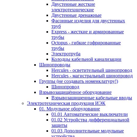
Двустенные жесткие
электротехнические
Двустенные дренажные
Фасонные изделия для двустенных
труб
Express - жесткие и армированные
трубы
Octopus - гибкие гофрированные
трубы
Электротруба
Колодцы кабельной канализации
Шинопроводы
Hercules - осветительный шинопровод
Hercules - магистральный шинопровод
Группы (не создавать номенклатуру!)
Шинопровод
Взрывозащищённое оборудование
Взрывозащищенные кабельные вводы
Электротехническая продукция ИЭК
01. Модульное оборудование
01.01 Автоматические выключатели
01.02 Устройства дифференциальной
защиты
01.03 Дополнительные модульные
устройства