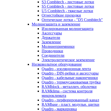
S3 Combitech - листовые лотки
S5 Combitech - листовые лотки
U5 Combitech - тяжелые лотки
Огнестойкие проходки
Оптические лотки - "D5 Combitech"
Молниезащита и заземление
Изолированная молниезащита
Аксессуары
Держатели
Заземление
Молниеприемники
Проводники
Соединители
Электролитическое заземление
Низковольтное оборудование
Quadro - изоляционная лента
Quadro - DIN-рейки и аксессуары
Quadro - кабельные наконечники
Quadro - термоусаживаемая трубка
RAMblock - металлич. оболочки
RAMklima - система контроля
микроклимата
Quadro - перфорированный канал
RAMbase - пласт. модульн. щитки
Quadro - маркировка