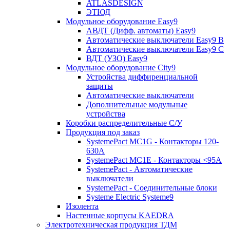
ATLASDESIGN
ЭТЮД
Модульное оборудование Easy9
АВДТ (Дифф. автоматы) Easy9
Автоматические выключатели Easy9 В
Автоматические выключатели Easy9 С
ВДТ (УЗО) Easy9
Модульное оборудование City9
Устройства диффиренциальной
защиты
Автоматические выключатели
Дополнительные модульные
устройства
Коробки распределительные C/У
Продукция под заказ
SystemePact MC1G - Контакторы 120-
630A
SystemePact MC1E - Контакторы <95A
SystemePact - Автоматические
выключатели
SystemePact - Соединительные блоки
Systeme Electric Systeme9
Изолента
Настенные корпусы KAEDRA
Электротехническая продукция ТДМ