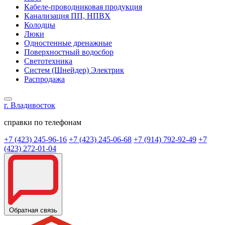
Кабеле-проводниковая продукция
Канализация ПП, НПВХ
Колодцы
Люки
Одностенные дренажные
Поверхностный водосбор
Светотехника
Систем (Шнейдер) Электрик
Распродажа
г. Владивосток
справки по телефонам
+7 (423) 245-96-16
+7 (423) 245-06-68
+7 (914) 792-92-49
+7
(423) 272-01-04
Обратная связь