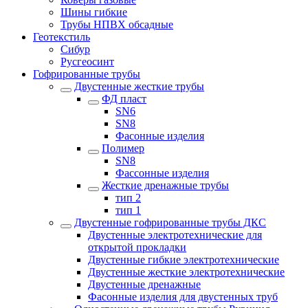
Шины гибкие
Трубы НПВХ обсадные
Геотекстиль
Сибур
Русгеосинт
Гофрированные трубы
Двустенные жесткие трубы
ФД пласт
SN6
SN8
Фасонные изделия
Полимер
SN8
Фассонные изделия
Жесткие дренажные трубы
тип 2
тип 1
Двустенные гофрированные трубы ДКС
Двустенные электротехнические для
открытой прокладки
Двустенные гибкие электротехнические
Двустенные жесткие электротехнические
Двустенные дренажные
Фасонные изделия для двустенных труб