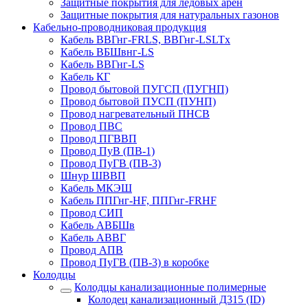
Защитные покрытия для ледовых арен
Защитные покрытия для натуральных газонов
Кабельно-проводниковая продукция
Кабель ВВГнг-FRLS, ВВГнг-LSLTx
Кабель ВБШвнг-LS
Кабель ВВГнг-LS
Кабель КГ
Провод бытовой ПУГСП (ПУГНП)
Провод бытовой ПУСП (ПУНП)
Провод нагревательный ПНСВ
Провод ПВС
Провод ПГВВП
Провод ПуВ (ПВ-1)
Провод ПуГВ (ПВ-3)
Шнур ШВВП
Кабель МКЭШ
Кабель ППГнг-HF, ППГнг-FRHF
Провод СИП
Кабель АВБШв
Кабель АВВГ
Провод АПВ
Провод ПуГВ (ПВ-3) в коробке
Колодцы
Колодцы канализационные полимерные
Колодец канализационный Д315 (ID)