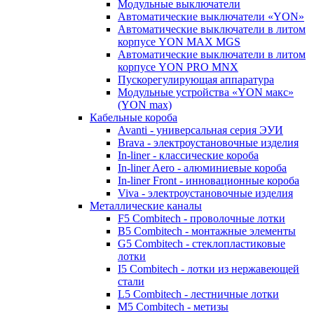
Модульные выключатели
Автоматические выключатели «YON»
Автоматические выключатели в литом
корпусе YON MAX MGS
Автоматические выключатели в литом
корпусе YON PRO MNX
Пускорегулирующая аппаратура
Модульные устройства «YON макс»
(YON max)
Кабельные короба
Avanti - универсальная серия ЭУИ
Brava - электроустановочные изделия
In-liner - классические короба
In-liner Aero - алюминиевые короба
In-liner Front - инновационные короба
Viva - электроустановочные изделия
Металлические каналы
F5 Combitech - проволочные лотки
B5 Combitech - монтажные элементы
G5 Combitech - стеклопластиковые
лотки
I5 Combitech - лотки из нержавеющей
стали
L5 Combitech - лестничные лотки
M5 Combitech - метизы