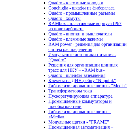
Quadro - клеммные колодки
Conchiglia - шкафы из фибергласа
Quadro - промышленные разъемы
Quadro - хомуты
RAMbox - пластиковые корпуса IP67
из поликарбоната
Quadro - кнопки и выключатели
Quadro - клеммные зажимы
RAM power - решения для организации
систем распределения
Импульсные источники питания -
"Quadro"
Решения для организации шинных
трасс для НКУ – «RAM bus»
Quadro - шлейфы заземления
Клеммы на ДИН-рейку "Nuputuk"
Гибкие изолированные шины - "Media"
Трансформаторы тока
Пускорегулирующая аппаратура
Промышленные коммутаторы и
преобразователи
Гибкие изолированные шины –
«Media»
Модульные щитки - "FRAME"
Промышленная автоматизация –