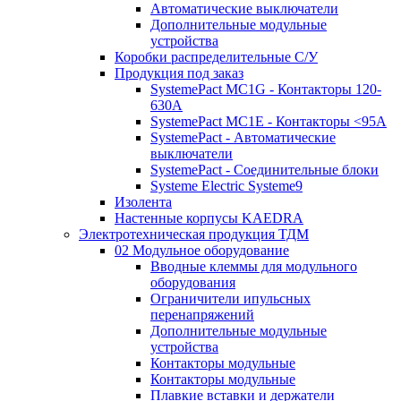
Автоматические выключатели
Дополнительные модульные
устройства
Коробки распределительные C/У
Продукция под заказ
SystemePact MC1G - Контакторы 120-
630A
SystemePact MC1E - Контакторы <95A
SystemePact - Автоматические
выключатели
SystemePact - Соединительные блоки
Systeme Electric Systeme9
Изолента
Настенные корпусы KAEDRA
Электротехническая продукция ТДМ
02 Модульное оборудование
Вводные клеммы для модульного
оборудования
Ограничители ипульсных
перенапряжений
Дополнительные модульные
устройства
Контакторы модульные
Контакторы модульные
Плавкие вставки и держатели