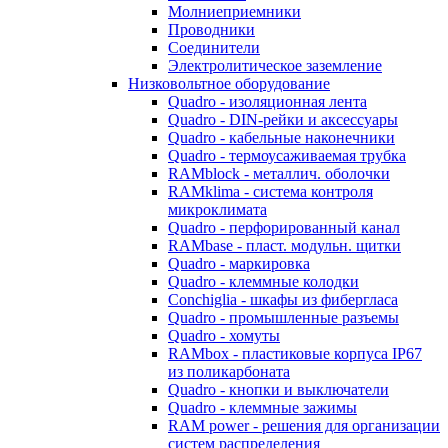
Молниеприемники
Проводники
Соединители
Электролитическое заземление
Низковольтное оборудование
Quadro - изоляционная лента
Quadro - DIN-рейки и аксессуары
Quadro - кабельные наконечники
Quadro - термоусаживаемая трубка
RAMblock - металлич. оболочки
RAMklima - система контроля
микроклимата
Quadro - перфорированный канал
RAMbase - пласт. модульн. щитки
Quadro - маркировка
Quadro - клеммные колодки
Conchiglia - шкафы из фибергласа
Quadro - промышленные разъемы
Quadro - хомуты
RAMbox - пластиковые корпуса IP67
из поликарбоната
Quadro - кнопки и выключатели
Quadro - клеммные зажимы
RAM power - решения для организации
систем распределения