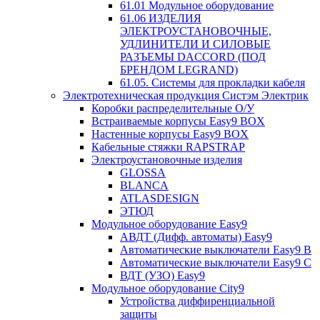
61.01 Модульное оборудование
61.06 ИЗДЕЛИЯ
ЭЛЕКТРОУСТАНОВОЧНЫЕ,
УДЛИНИТЕЛИ И СИЛОВЫЕ
РАЗЪЕМЫ DACCORD (ПОД
БРЕНДОМ LEGRAND)
61.05. Системы для прокладки кабеля
Электротехническая продукция Систэм Электрик
Коробки распределительные О/У
Встраиваемые корпусы Easy9 BOX
Настенные корпусы Easy9 BOX
Кабельные стяжки RAPSTRAP
Электроустановочные изделия
GLOSSA
BLANCA
ATLASDESIGN
ЭТЮД
Модульное оборудование Easy9
АВДТ (Дифф. автоматы) Easy9
Автоматические выключатели Easy9 В
Автоматические выключатели Easy9 С
ВДТ (УЗО) Easy9
Модульное оборудование City9
Устройства диффиренциальной
защиты