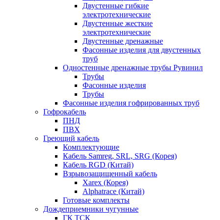
Двустенные гибкие
электротехнические
Двустенные жесткие
электротехнические
Двустенные дренажные
Фасонные изделия для двустенных
труб
Одностенные дренажные трубы Рувинил
Трубы
Фасонные изделия
Трубы
Фасонные изделия гофрированных труб
Гофрокабель
ПНД
ПВХ
Греющий кабель
Комплектующие
Кабель Samreg, SRL, SRG (Корея)
Кабель RGD (Китай)
Взрывозащищенный кабель
Xarex (Корея)
Alphatrace (Китай)
Готовые комплекты
Дождеприемники чугунные
ГК ТСК