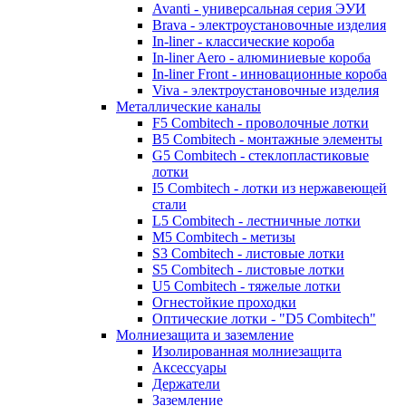
Avanti - универсальная серия ЭУИ
Brava - электроустановочные изделия
In-liner - классические короба
In-liner Aero - алюминиевые короба
In-liner Front - инновационные короба
Viva - электроустановочные изделия
Металлические каналы
F5 Combitech - проволочные лотки
B5 Combitech - монтажные элементы
G5 Combitech - стеклопластиковые
лотки
I5 Combitech - лотки из нержавеющей
стали
L5 Combitech - лестничные лотки
M5 Combitech - метизы
S3 Combitech - листовые лотки
S5 Combitech - листовые лотки
U5 Combitech - тяжелые лотки
Огнестойкие проходки
Оптические лотки - "D5 Combitech"
Молниезащита и заземление
Изолированная молниезащита
Аксессуары
Держатели
Заземление