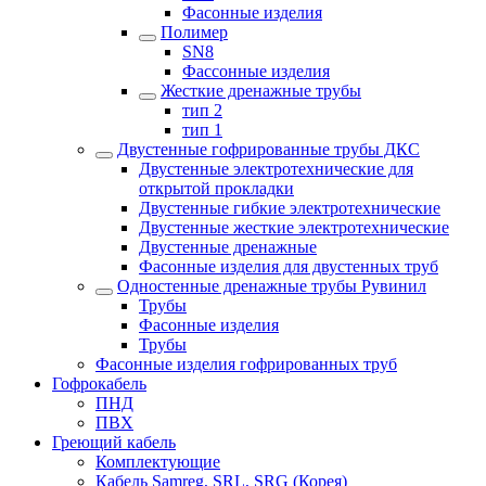
Фасонные изделия
Полимер
SN8
Фассонные изделия
Жесткие дренажные трубы
тип 2
тип 1
Двустенные гофрированные трубы ДКС
Двустенные электротехнические для
открытой прокладки
Двустенные гибкие электротехнические
Двустенные жесткие электротехнические
Двустенные дренажные
Фасонные изделия для двустенных труб
Одностенные дренажные трубы Рувинил
Трубы
Фасонные изделия
Трубы
Фасонные изделия гофрированных труб
Гофрокабель
ПНД
ПВХ
Греющий кабель
Комплектующие
Кабель Samreg, SRL, SRG (Корея)