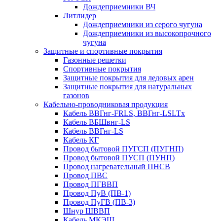
Дождеприемники ВЧ
Литлидер
Дождеприемники из серого чугуна
Дождеприемники из высокопрочного
чугуна
Защитные и спортивные покрытия
Газонные решетки
Спортивные покрытия
Защитные покрытия для ледовых арен
Защитные покрытия для натуральных
газонов
Кабельно-проводниковая продукция
Кабель ВВГнг-FRLS, ВВГнг-LSLTx
Кабель ВБШвнг-LS
Кабель ВВГнг-LS
Кабель КГ
Провод бытовой ПУГСП (ПУГНП)
Провод бытовой ПУСП (ПУНП)
Провод нагревательный ПНСВ
Провод ПВС
Провод ПГВВП
Провод ПуВ (ПВ-1)
Провод ПуГВ (ПВ-3)
Шнур ШВВП
Кабель МКЭШ