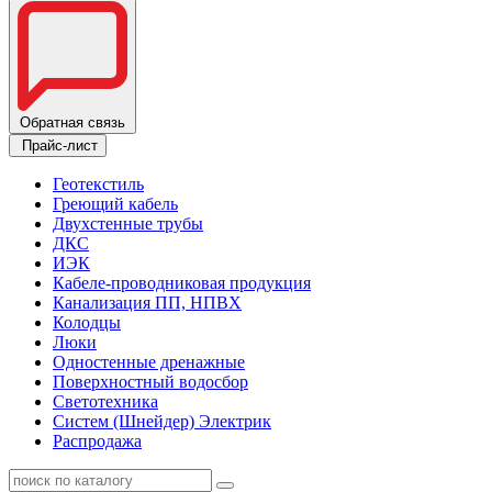
Обратная связь
Прайс-лист
Геотекстиль
Греющий кабель
Двухстенные трубы
ДКС
ИЭК
Кабеле-проводниковая продукция
Канализация ПП, НПВХ
Колодцы
Люки
Одностенные дренажные
Поверхностный водосбор
Светотехника
Систем (Шнейдер) Электрик
Распродажа