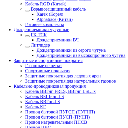
Кабель RGD (Китай)
Взрывозащищенный кабель
Xarex (Корея)
Alphatrace (Китай)
Готовые комплекты
Дождеприемники чугунные
ГК ТСК
Дождеприемники ВЧ
Литлидер
Дождеприемники из серого чугуна
Дождеприемники из высокопрочного чугуна
Защитные и спортивные покрытия
Газонные решетки
Спортивные покрытия
Защитные покрытия для ледовых арен
Защитные покрытия для натуральных газонов
Кабельно-проводниковая продукция
Кабель ВВГнг-FRLS, ВВГнг-LSLTx
Кабель ВБШвнг-LS
Кабель ВВГнг-LS
Кабель КГ
Провод бытовой ПУГСП (ПУГНП)
Провод бытовой ПУСП (ПУНП)
Провод нагревательный ПНСВ
Провод ПВС