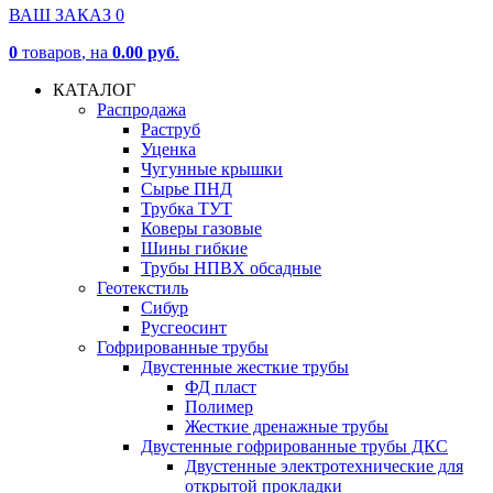
ВАШ ЗАКАЗ
0
0
товаров
, на
0.00 руб
.
КАТАЛОГ
Распродажа
Раструб
Уценка
Чугунные крышки
Сырье ПНД
Трубка ТУТ
Коверы газовые
Шины гибкие
Трубы НПВХ обсадные
Геотекстиль
Сибур
Русгеосинт
Гофрированные трубы
Двустенные жесткие трубы
ФД пласт
Полимер
Жесткие дренажные трубы
Двустенные гофрированные трубы ДКС
Двустенные электротехнические для
открытой прокладки