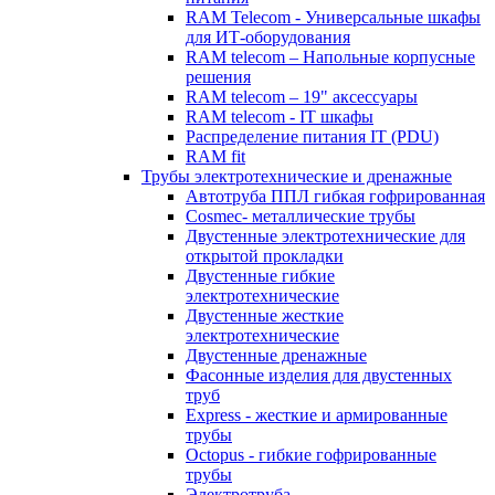
RAM Telecom - Универсальные шкафы
для ИТ-оборудования
RAM telecom – Напольные корпусные
решения
RAM telecom – 19" аксессуары
RAM telecom - IT шкафы
Распределение питания IT (PDU)
RAM fit
Трубы электротехнические и дренажные
Автотруба ППЛ гибкая гофрированная
Cosmec- металлические трубы
Двустенные электротехнические для
открытой прокладки
Двустенные гибкие
электротехнические
Двустенные жесткие
электротехнические
Двустенные дренажные
Фасонные изделия для двустенных
труб
Express - жесткие и армированные
трубы
Octopus - гибкие гофрированные
трубы
Электротруба