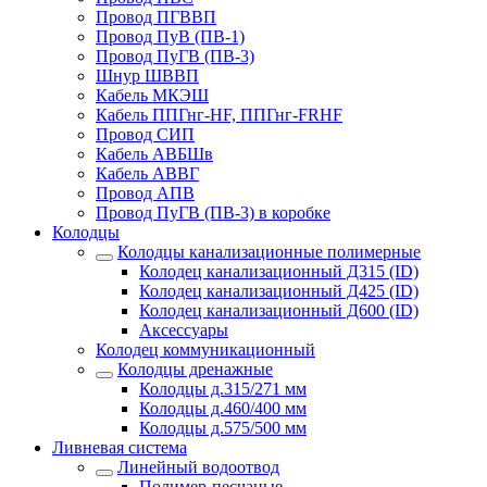
Провод ПГВВП
Провод ПуВ (ПВ-1)
Провод ПуГВ (ПВ-3)
Шнур ШВВП
Кабель МКЭШ
Кабель ППГнг-HF, ППГнг-FRHF
Провод СИП
Кабель АВБШв
Кабель АВВГ
Провод АПВ
Провод ПуГВ (ПВ-3) в коробке
Колодцы
Колодцы канализационные полимерные
Колодец канализационный Д315 (ID)
Колодец канализационный Д425 (ID)
Колодец канализационный Д600 (ID)
Аксессуары
Колодец коммуникационный
Колодцы дренажные
Колодцы д.315/271 мм
Колодцы д.460/400 мм
Колодцы д.575/500 мм
Ливневая система
Линейный водоотвод
Полимер-песчаные