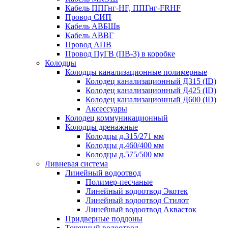
Кабель ППГнг-HF, ППГнг-FRHF
Провод СИП
Кабель АВБШв
Кабель АВВГ
Провод АПВ
Провод ПуГВ (ПВ-3) в коробке
Колодцы
Колодцы канализационные полимерные
Колодец канализационный Д315 (ID)
Колодец канализационный Д425 (ID)
Колодец канализационный Д600 (ID)
Аксессуары
Колодец коммуникационный
Колодцы дренажные
Колодцы д.315/271 мм
Колодцы д.460/400 мм
Колодцы д.575/500 мм
Ливневая система
Линейный водоотвод
Полимер-песчаные
Линейный водоотвод Экотек
Линейный водоотвод Стилот
Линейный водоотвод Аквасток
Придверные поддоны
Точечный водоотвод