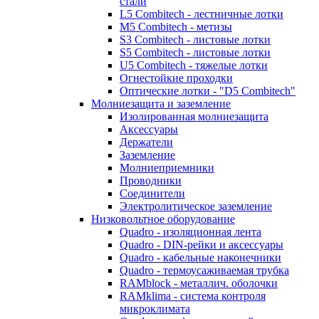
стали
L5 Combitech - лестничные лотки
M5 Combitech - метизы
S3 Combitech - листовые лотки
S5 Combitech - листовые лотки
U5 Combitech - тяжелые лотки
Огнестойкие проходки
Оптические лотки - "D5 Combitech"
Молниезащита и заземление
Изолированная молниезащита
Аксессуары
Держатели
Заземление
Молниеприемники
Проводники
Соединители
Электролитическое заземление
Низковольтное оборудование
Quadro - изоляционная лента
Quadro - DIN-рейки и аксессуары
Quadro - кабельные наконечники
Quadro - термоусаживаемая трубка
RAMblock - металлич. оболочки
RAMklima - система контроля
микроклимата