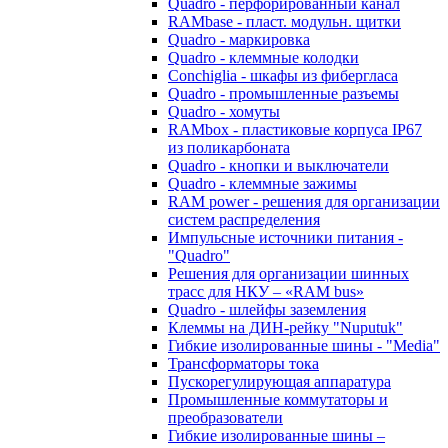
Quadro - перфорированный канал
RAMbase - пласт. модульн. щитки
Quadro - маркировка
Quadro - клеммные колодки
Conchiglia - шкафы из фибергласа
Quadro - промышленные разъемы
Quadro - хомуты
RAMbox - пластиковые корпуса IP67
из поликарбоната
Quadro - кнопки и выключатели
Quadro - клеммные зажимы
RAM power - решения для организации
систем распределения
Импульсные источники питания -
"Quadro"
Решения для организации шинных
трасс для НКУ – «RAM bus»
Quadro - шлейфы заземления
Клеммы на ДИН-рейку "Nuputuk"
Гибкие изолированные шины - "Media"
Трансформаторы тока
Пускорегулирующая аппаратура
Промышленные коммутаторы и
преобразователи
Гибкие изолированные шины –