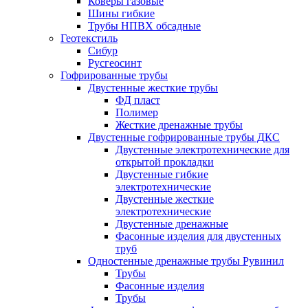
Коверы газовые
Шины гибкие
Трубы НПВХ обсадные
Геотекстиль
Сибур
Русгеосинт
Гофрированные трубы
Двустенные жесткие трубы
ФД пласт
Полимер
Жесткие дренажные трубы
Двустенные гофрированные трубы ДКС
Двустенные электротехнические для
открытой прокладки
Двустенные гибкие
электротехнические
Двустенные жесткие
электротехнические
Двустенные дренажные
Фасонные изделия для двустенных
труб
Одностенные дренажные трубы Рувинил
Трубы
Фасонные изделия
Трубы