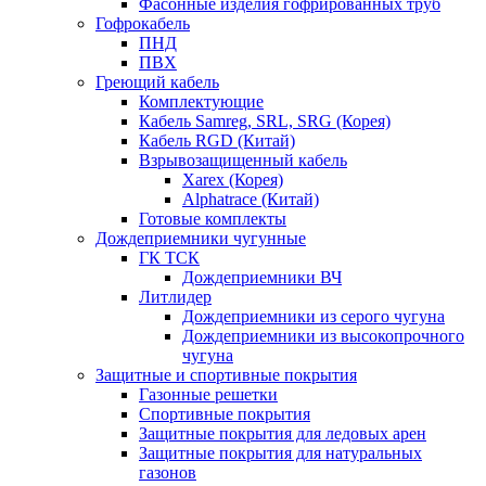
Фасонные изделия гофрированных труб
Гофрокабель
ПНД
ПВХ
Греющий кабель
Комплектующие
Кабель Samreg, SRL, SRG (Корея)
Кабель RGD (Китай)
Взрывозащищенный кабель
Xarex (Корея)
Alphatrace (Китай)
Готовые комплекты
Дождеприемники чугунные
ГК ТСК
Дождеприемники ВЧ
Литлидер
Дождеприемники из серого чугуна
Дождеприемники из высокопрочного
чугуна
Защитные и спортивные покрытия
Газонные решетки
Спортивные покрытия
Защитные покрытия для ледовых арен
Защитные покрытия для натуральных
газонов