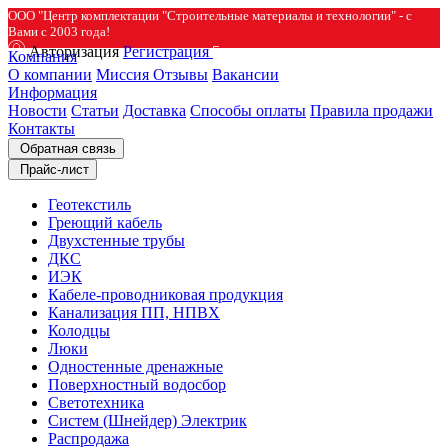
ООО "Центр комплектации "Строительные материалы и технологии" - с
Вами с 2003 года!
Авторизация
Регистрация
Компания
О компании
Миссия
Отзывы
Вакансии
Информация
Новости
Статьи
Доставка
Способы оплаты
Правила продажи
Контакты
Обратная связь
Прайс-лист
Геотекстиль
Греющий кабель
Двухстенные трубы
ДКС
ИЭК
Кабеле-проводниковая продукция
Канализация ПП, НПВХ
Колодцы
Люки
Одностенные дренажные
Поверхностный водосбор
Светотехника
Систем (Шнейдер) Электрик
Распродажа