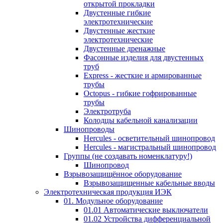
открытой прокладки
Двустенные гибкие
электротехнические
Двустенные жесткие
электротехнические
Двустенные дренажные
Фасонные изделия для двустенных
труб
Express - жесткие и армированные
трубы
Octopus - гибкие гофрированные
трубы
Электротруба
Колодцы кабельной канализации
Шинопроводы
Hercules - осветительный шинопровод
Hercules - магистральный шинопровод
Группы (не создавать номенклатуру!)
Шинопровод
Взрывозащищённое оборудование
Взрывозащищенные кабельные вводы
Электротехническая продукция ИЭК
01. Модульное оборудование
01.01 Автоматические выключатели
01.02 Устройства дифференциальной