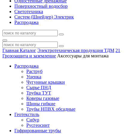
Одностенные дренажные
Поверхностный водосбор
Светотехника
Систем (Шнейдер) Электрик
Распродажа
Главная
Каталог
Электротехническая продукция ТДМ
21
Грозозащита и заземление
Аксессуары для монтажа
Распродажа
Раструб
Уценка
Чугунные крышки
Сырье ПНД
Трубка ТУТ
Коверы газовые
Шины гибкие
Трубы НПВХ обсадные
Геотекстиль
Сибур
Русгеосинт
Гофрированные трубы