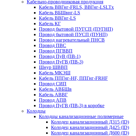
Кабельно-проводниковая продукция
Кабель ВВГнг-FRLS, ВВГнг-LSLTx
Кабель ВБШвнг-LS
Кабель ВВГнг-LS
Кабель КГ
Провод бытовой ПУГСП (ПУГНП)
Провод бытовой ПУСП (ПУНП)
Провод нагревательный ПНСВ
Провод ПВС
Провод ПГВВП
Провод ПуВ (ПВ-1)
Провод ПуГВ (ПВ-3)
Шнур ШВВП
Кабель МКЭШ
Кабель ППГнг-HF, ППГнг-FRHF
Провод СИП
Кабель АВБШв
Кабель АВВГ
Провод АПВ
Провод ПуГВ (ПВ-3) в коробке
Колодцы
Колодцы канализационные полимерные
Колодец канализационный Д315 (ID)
Колодец канализационный Д425 (ID)
Колодец канализационный Д600 (ID)