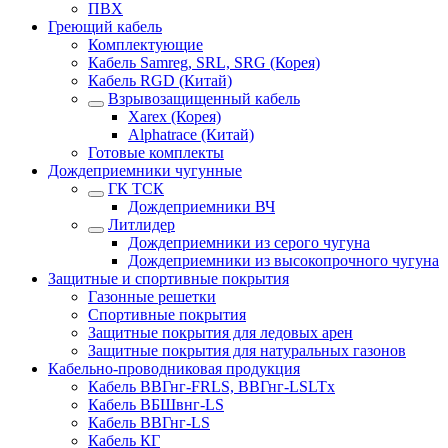
ПВХ
Греющий кабель
Комплектующие
Кабель Samreg, SRL, SRG (Корея)
Кабель RGD (Китай)
Взрывозащищенный кабель
Xarex (Корея)
Alphatrace (Китай)
Готовые комплекты
Дождеприемники чугунные
ГК ТСК
Дождеприемники ВЧ
Литлидер
Дождеприемники из серого чугуна
Дождеприемники из высокопрочного чугуна
Защитные и спортивные покрытия
Газонные решетки
Спортивные покрытия
Защитные покрытия для ледовых арен
Защитные покрытия для натуральных газонов
Кабельно-проводниковая продукция
Кабель ВВГнг-FRLS, ВВГнг-LSLTx
Кабель ВБШвнг-LS
Кабель ВВГнг-LS
Кабель КГ