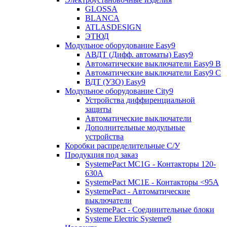
GLOSSA
BLANCA
ATLASDESIGN
ЭТЮД
Модульное оборудование Easy9
АВДТ (Дифф. автоматы) Easy9
Автоматические выключатели Easy9 В
Автоматические выключатели Easy9 С
ВДТ (УЗО) Easy9
Модульное оборудование City9
Устройства диффиренциальной
защиты
Автоматические выключатели
Дополнительные модульные
устройства
Коробки распределительные C/У
Продукция под заказ
SystemePact MC1G - Контакторы 120-
630A
SystemePact MC1E - Контакторы <95A
SystemePact - Автоматические
выключатели
SystemePact - Соединительные блоки
Systeme Electric Systeme9