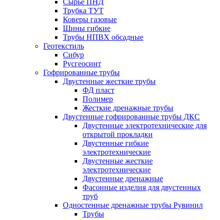
Сырье ПНД
Трубка ТУТ
Коверы газовые
Шины гибкие
Трубы НПВХ обсадные
Геотекстиль
Сибур
Русгеосинт
Гофрированные трубы
Двустенные жесткие трубы
ФД пласт
Полимер
Жесткие дренажные трубы
Двустенные гофрированные трубы ДКС
Двустенные электротехнические для
открытой прокладки
Двустенные гибкие
электротехнические
Двустенные жесткие
электротехнические
Двустенные дренажные
Фасонные изделия для двустенных
труб
Одностенные дренажные трубы Рувинил
Трубы