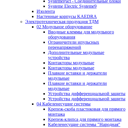
SystemePact - Соединительные блоки
Systeme Electric Systeme9
Изолента
Настенные корпусы KAEDRA
Электротехническая продукция ТДМ
02 Модульное оборудование
Вводные клеммы для модульного
оборудования
Ограничители ипульсных
перенапряжений
Дополнительные модульные
устройства
Контакторы модульные
Контакторы модульные
Плавкие вставки и держатели
модульные
Плавкие вставки и держатели
модульные
Устройства дифференциальной защиты
Устройства дифференциальной защиты
04 Кабеленесущие системы
Крепеж-скоба пластиковая для прямого
монтажа
Крепеж-клипса для прямого монтажа
Кабеленесущие системы "Народная"