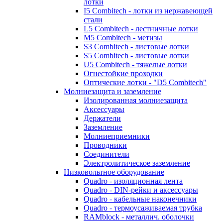
лотки
I5 Combitech - лотки из нержавеющей
стали
L5 Combitech - лестничные лотки
M5 Combitech - метизы
S3 Combitech - листовые лотки
S5 Combitech - листовые лотки
U5 Combitech - тяжелые лотки
Огнестойкие проходки
Оптические лотки - "D5 Combitech"
Молниезащита и заземление
Изолированная молниезащита
Аксессуары
Держатели
Заземление
Молниеприемники
Проводники
Соединители
Электролитическое заземление
Низковольтное оборудование
Quadro - изоляционная лента
Quadro - DIN-рейки и аксессуары
Quadro - кабельные наконечники
Quadro - термоусаживаемая трубка
RAMblock - металлич. оболочки