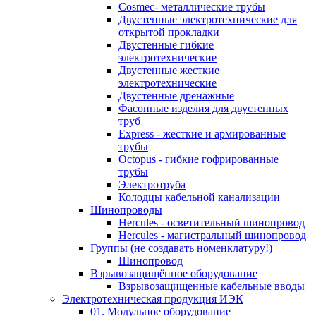
Cosmec- металлические трубы
Двустенные электротехнические для
открытой прокладки
Двустенные гибкие
электротехнические
Двустенные жесткие
электротехнические
Двустенные дренажные
Фасонные изделия для двустенных
труб
Express - жесткие и армированные
трубы
Octopus - гибкие гофрированные
трубы
Электротруба
Колодцы кабельной канализации
Шинопроводы
Hercules - осветительный шинопровод
Hercules - магистральный шинопровод
Группы (не создавать номенклатуру!)
Шинопровод
Взрывозащищённое оборудование
Взрывозащищенные кабельные вводы
Электротехническая продукция ИЭК
01. Модульное оборудование