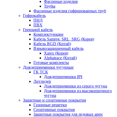
Фасонные изделия
Трубы
Фасонные изделия гофрированных труб
Гофрокабель
ПНД
ПВХ
Греющий кабель
Комплектующие
Кабель Samreg, SRL, SRG (Корея)
Кабель RGD (Китай)
Взрывозащищенный кабель
Xarex (Корея)
Alphatrace (Китай)
Готовые комплекты
Дождеприемники чугунные
ГК ТСК
Дождеприемники ВЧ
Литлидер
Дождеприемники из серого чугуна
Дождеприемники из высокопрочного
чугуна
Защитные и спортивные покрытия
Газонные решетки
Спортивные покрытия
Защитные покрытия для ледовых арен