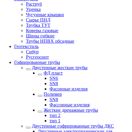
Раструб
Уценка
Чугунные крышки
Сырье ПНД
Трубка ТУТ
Коверы газовые
Шины гибкие
Трубы НПВХ обсадные
Геотекстиль
Сибур
Русгеосинт
Гофрированные трубы
Двустенные жесткие трубы
ФД пласт
SN6
SN8
Фасонные изделия
Полимер
SN8
Фассонные изделия
Жесткие дренажные трубы
тип 2
тип 1
Двустенные гофрированные трубы ДКС
Двустенные электротехнические для