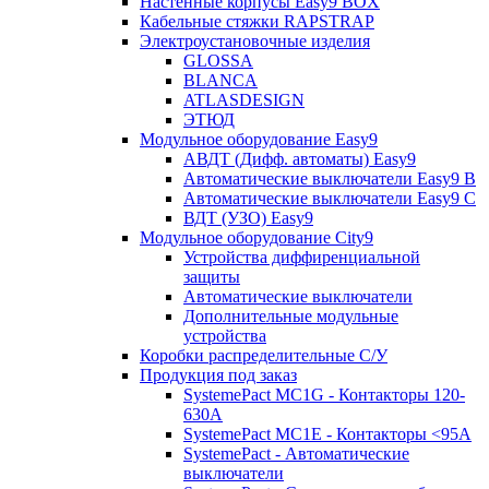
Настенные корпусы Easy9 BOX
Кабельные стяжки RAPSTRAP
Электроустановочные изделия
GLOSSA
BLANCA
ATLASDESIGN
ЭТЮД
Модульное оборудование Easy9
АВДТ (Дифф. автоматы) Easy9
Автоматические выключатели Easy9 В
Автоматические выключатели Easy9 С
ВДТ (УЗО) Easy9
Модульное оборудование City9
Устройства диффиренциальной
защиты
Автоматические выключатели
Дополнительные модульные
устройства
Коробки распределительные C/У
Продукция под заказ
SystemePact MC1G - Контакторы 120-
630A
SystemePact MC1E - Контакторы <95A
SystemePact - Автоматические
выключатели