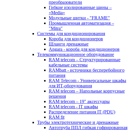
преобразователи
Гибкие изолированные шины –
«Media»
Модульные щитки - "FRAME"
Промышленная автоматизация –
"Mitra"
Системы для кондиционирования
Короба для кондиционеров
Шланги дренажные
Angara - короба для кондиционеров
Телекоммуникационное оборудование
RAM telecom – Структурированные
кабельные системы
RAMbatt - источники бесперебойного
питания
RAM Telecom - Универсальные шкафы
для ИТ-оборудования
RAM telecom – Напольные корпусные
решения
RAM telecom – 19" аксессуары
RAM telecom - IT шкафы
Распределение питания IT (PDU)
RAM fit
Трубы электротехнические и дренажные
Автотруба ППЛ гибкая гофрированная