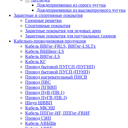
Дождеприемники из серого чугуна
Дождеприемники из высокопрочного чугуна
Защитные и спортивные покрытия
Газонные решетки
Спортивные покрытия
Защитные покрытия для ледовых арен
Защитные покрытия для натуральных газонов
Кабельно-проводниковая продукция
Кабель ВВГнг-FRLS, ВВГнг-LSLTx
Кабель ВБШвнг-LS
Кабель ВВГнг-LS
Кабель КГ
Провод бытовой ПУГСП (ПУГНП)
Провод бытовой ПУСП (ПУНП)
Провод нагревательный ПНСВ
Провод ПВС
Провод ПГВВП
Провод ПуВ (ПВ-1)
Провод ПуГВ (ПВ-3)
Шнур ШВВП
Кабель МКЭШ
Кабель ППГнг-HF, ППГнг-FRHF
Провод СИП
Кабель АВБШв