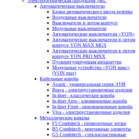
Электротехническая продукция ДКС
Автоматические выключатели
Блоки автоматического ввода резерва
Воздушные выключатели
Выключатели в литом корпусе
Модульные выключатели
Автоматические выключатели «YON»
Автоматические выключатели в литом
корпусе YON MAX MGS
Автоматические выключатели в литом
корпусе YON PRO MNX
Пускорегулирующая аппаратура
Модульные устройства «YON макс»
(YON max)
Кабельные короба
Avanti - универсальная серия ЭУИ
Brava - электроустановочные изделия
In-liner - классические короба
In-liner Aero - алюминиевые короба
In-liner Front - инновационные короба
Viva - электроустановочные изделия
Металлические каналы
F5 Combitech - проволочные лотки
B5 Combitech - монтажные элементы
G5 Combitech - стеклопластиковые