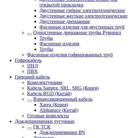
открытой прокладки
Двустенные гибкие электротехнические
Двустенные жесткие электротехнические
Двустенные дренажные
Фасонные изделия для двустенных труб
Одностенные дренажные трубы Рувинил
Трубы
Фасонные изделия
Трубы
Фасонные изделия гофрированных труб
Гофрокабель
ПНД
ПВХ
Греющий кабель
Комплектующие
Кабель Samreg, SRL, SRG (Корея)
Кабель RGD (Китай)
Взрывозащищенный кабель
Xarex (Корея)
Alphatrace (Китай)
Готовые комплекты
Дождеприемники чугунные
ГК ТСК
Дождеприемники ВЧ
Литлидер