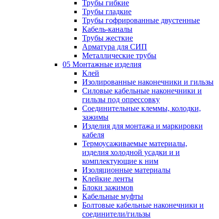
Трубы гибкие
Трубы гладкие
Трубы гофрированные двустенные
Кабель-каналы
Трубы жесткие
Арматура для СИП
Металлические трубы
05 Монтажные изделия
Клей
Изолированные наконечники и гильзы
Силовые кабельные наконечники и
гильзы под опрессовку
Соединительные клеммы, колодки,
зажимы
Изделия для монтажа и маркировки
кабеля
Термоусаживаемые материалы,
изделия холодной усадки и и
комплектующие к ним
Изоляционные материалы
Клейкие ленты
Блоки зажимов
Кабельные муфты
Болтовые кабельные наконечники и
соединители/гильзы