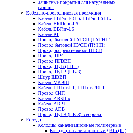
Защитные покрытия для натуральных
газонов
Кабельно-проводниковая продукция
Кабель ВВГнг-FRLS, ВВГнг-LSLTx
Кабель ВБШвнг-LS
Кабель ВВГнг-LS
Кабель КГ
Провод бытовой ПУГСП (ПУГНП)
Провод бытовой ПУСП (ПУНП)
Провод нагревательный ПНСВ
Провод ПВС
Провод ПГВВП
Провод ПуВ (ПВ-1)
Провод ПуГВ (ПВ-3)
Шнур ШВВП
Кабель МКЭШ
Кабель ППГнг-HF, ППГнг-FRHF
Провод СИП
Кабель АВБШв
Кабель АВВГ
Провод АПВ
Провод ПуГВ (ПВ-3) в коробке
Колодцы
Колодцы канализационные полимерные
Колодец канализационный Д315 (ID)