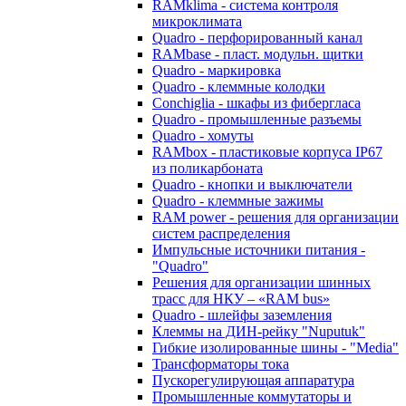
RAMklima - система контроля
микроклимата
Quadro - перфорированный канал
RAMbase - пласт. модульн. щитки
Quadro - маркировка
Quadro - клеммные колодки
Conchiglia - шкафы из фибергласа
Quadro - промышленные разъемы
Quadro - хомуты
RAMbox - пластиковые корпуса IP67
из поликарбоната
Quadro - кнопки и выключатели
Quadro - клеммные зажимы
RAM power - решения для организации
систем распределения
Импульсные источники питания -
"Quadro"
Решения для организации шинных
трасс для НКУ – «RAM bus»
Quadro - шлейфы заземления
Клеммы на ДИН-рейку "Nuputuk"
Гибкие изолированные шины - "Media"
Трансформаторы тока
Пускорегулирующая аппаратура
Промышленные коммутаторы и