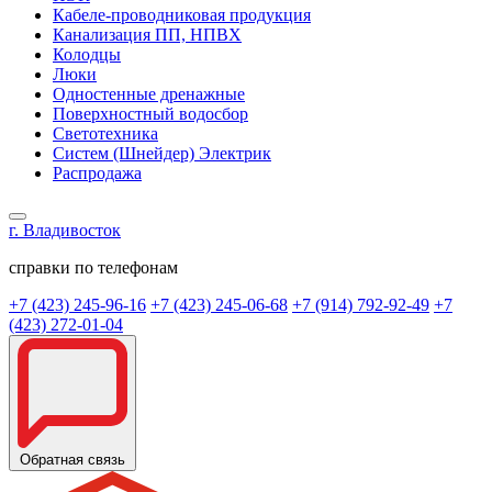
Кабеле-проводниковая продукция
Канализация ПП, НПВХ
Колодцы
Люки
Одностенные дренажные
Поверхностный водосбор
Светотехника
Систем (Шнейдер) Электрик
Распродажа
г. Владивосток
справки по телефонам
+7 (423) 245-96-16
+7 (423) 245-06-68
+7 (914) 792-92-49
+7
(423) 272-01-04
Обратная связь