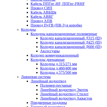
Кабель ППГнг-HF, ППГнг-FRHF
Провод СИП
Кабель АВБШв
Кабель АВВГ
Провод АПВ
Провод ПуГВ (ПВ-3) в коробке
Колодцы
Колодцы канализационные полимерные
Колодец канализационный Д315 (ID)
Колодец канализационный Д425 (ID)
Колодец канализационный Д600 (ID)
Аксессуары
Колодец коммуникационный
Колодцы дренажные
Колодцы д.315/271 мм
Колодцы д.460/400 мм
Колодцы д.575/500 мм
Ливневая система
Линейный водоотвод
Полимер-песчаные
Линейный водоотвод Экотек
Линейный водоотвод Стилот
Линейный водоотвод Аквасток
Придверные поддоны
Точечный водоотвод