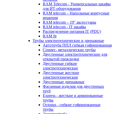
RAM Telecom - Универсальные шкафы
для ИТ-оборудования
RAM telecom – Напольные корпусные
решения
RAM telecom – 19" аксессуары
RAM telecom - IT шкафы
Распределение питания IT (PDU)
RAM fit
Трубы электротехнические и дренажные
Автотруба ППЛ гибкая гофрированная
Cosmec- металлические трубы
Двустенные электротехнические для
открытой прокладки
Двустенные гибкие
электротехнические
Двустенные жесткие
электротехнические
Двустенные дренажные
Фасонные изделия для двустенных
труб
Express - жесткие и армированные
трубы
Octopus - гибкие гофрированные
трубы
Электротруба