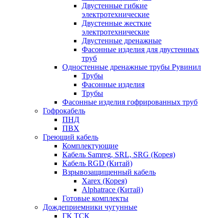
Двустенные гибкие
электротехнические
Двустенные жесткие
электротехнические
Двустенные дренажные
Фасонные изделия для двустенных
труб
Одностенные дренажные трубы Рувинил
Трубы
Фасонные изделия
Трубы
Фасонные изделия гофрированных труб
Гофрокабель
ПНД
ПВХ
Греющий кабель
Комплектующие
Кабель Samreg, SRL, SRG (Корея)
Кабель RGD (Китай)
Взрывозащищенный кабель
Xarex (Корея)
Alphatrace (Китай)
Готовые комплекты
Дождеприемники чугунные
ГК ТСК