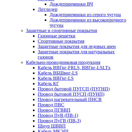
Дождеприемники ВЧ
Литлидер
Дождеприемники из серого чугуна
Дождеприемники из высокопрочного
чугуна
Защитные и спортивные покрытия
Газонные решетки
Спортивные покрытия
Защитные покрытия для ледовых арен
Защитные покрытия для натуральных
газонов
Кабельно-проводниковая продукция
Кабель ВВГнг-FRLS, ВВГнг-LSLTx
Кабель ВБШвнг-LS
Кабель ВВГнг-LS
Кабель КГ
Провод бытовой ПУГСП (ПУГНП)
Провод бытовой ПУСП (ПУНП)
Провод нагревательный ПНСВ
Провод ПВС
Провод ПГВВП
Провод ПуВ (ПВ-1)
Провод ПуГВ (ПВ-3)
Шнур ШВВП
Кабель МКЭШ