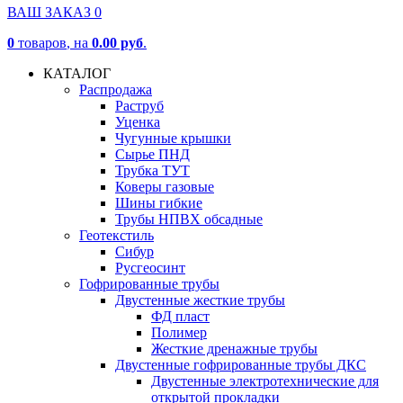
ВАШ ЗАКАЗ
0
0
товаров
, на
0.00 руб
.
КАТАЛОГ
Распродажа
Раструб
Уценка
Чугунные крышки
Сырье ПНД
Трубка ТУТ
Коверы газовые
Шины гибкие
Трубы НПВХ обсадные
Геотекстиль
Сибур
Русгеосинт
Гофрированные трубы
Двустенные жесткие трубы
ФД пласт
Полимер
Жесткие дренажные трубы
Двустенные гофрированные трубы ДКС
Двустенные электротехнические для
открытой прокладки