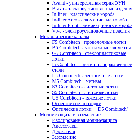
Avanti - универсальная серия ЭУИ
Brava - электроустановочные изделия
In-liner - классические короба
In-liner Aero - алюминиевые короба
In-liner Front - инновационные короба
Viva - электроустановочные изделия
Металлические каналы
F5 Combitech - проволочные лотки
B5 Combitech - монтажные элементы
G5 Combitech - стеклопластиковые
лотки
I5 Combitech - лотки из нержавеющей
стали
L5 Combitech - лестничные лотки
M5 Combitech - метизы
S3 Combitech - листовые лотки
S5 Combitech - листовые лотки
U5 Combitech - тяжелые лотки
Огнестойкие проходки
Оптические лотки - "D5 Combitech"
Молниезащита и заземление
Изолированная молниезащита
Аксессуары
Держатели
Заземление