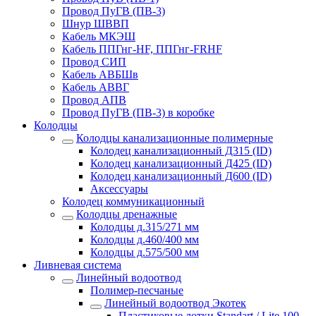
Провод ПуГВ (ПВ-3)
Шнур ШВВП
Кабель МКЭШ
Кабель ППГнг-HF, ППГнг-FRHF
Провод СИП
Кабель АВБШв
Кабель АВВГ
Провод АПВ
Провод ПуГВ (ПВ-3) в коробке
Колодцы
Колодцы канализационные полимерные
Колодец канализационный Д315 (ID)
Колодец канализационный Д425 (ID)
Колодец канализационный Д600 (ID)
Аксессуары
Колодец коммуникационный
Колодцы дренажные
Колодцы д.315/271 мм
Колодцы д.460/400 мм
Колодцы д.575/500 мм
Ливневая система
Линейный водоотвод
Полимер-песчаные
Линейный водоотвод Экотек
Пластиковые лотки Standart / Lite 100