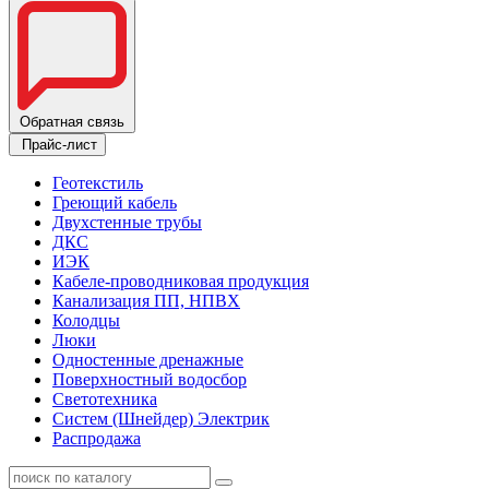
Обратная связь
Прайс-лист
Геотекстиль
Греющий кабель
Двухстенные трубы
ДКС
ИЭК
Кабеле-проводниковая продукция
Канализация ПП, НПВХ
Колодцы
Люки
Одностенные дренажные
Поверхностный водосбор
Светотехника
Систем (Шнейдер) Электрик
Распродажа