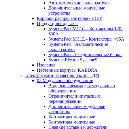
Автоматические выключатели
Дополнительные модульные
устройства
Коробки распределительные C/У
Продукция под заказ
SystemePact MC1G - Контакторы 120-
630A
SystemePact MC1E - Контакторы <95A
SystemePact - Автоматические
выключатели
SystemePact - Соединительные блоки
Systeme Electric Systeme9
Изолента
Настенные корпусы KAEDRA
Электротехническая продукция ТДМ
02 Модульное оборудование
Вводные клеммы для модульного
оборудования
Ограничители ипульсных
перенапряжений
Дополнительные модульные
устройства
Контакторы модульные
Контакторы модульные
Плавкие вставки и держатели