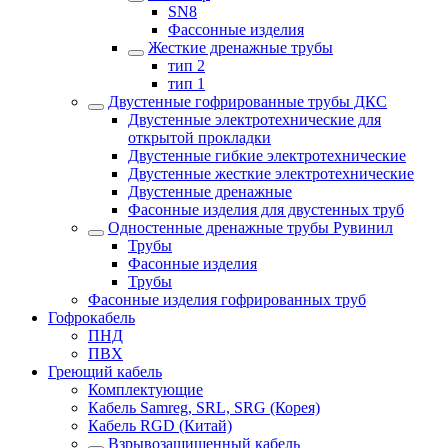
SN8
Фассонные изделия
Жесткие дренажные трубы
тип 2
тип 1
Двустенные гофрированные трубы ДКС
Двустенные электротехнические для
открытой прокладки
Двустенные гибкие электротехнические
Двустенные жесткие электротехнические
Двустенные дренажные
Фасонные изделия для двустенных труб
Одностенные дренажные трубы Рувинил
Трубы
Фасонные изделия
Трубы
Фасонные изделия гофрированных труб
Гофрокабель
ПНД
ПВХ
Греющий кабель
Комплектующие
Кабель Samreg, SRL, SRG (Корея)
Кабель RGD (Китай)
Взрывозащищенный кабель