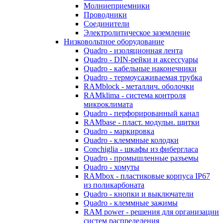
Молниеприемники
Проводники
Соединители
Электролитическое заземление
Низковольтное оборудование
Quadro - изоляционная лента
Quadro - DIN-рейки и аксессуары
Quadro - кабельные наконечники
Quadro - термоусаживаемая трубка
RAMblock - металлич. оболочки
RAMklima - система контроля
микроклимата
Quadro - перфорированный канал
RAMbase - пласт. модульн. щитки
Quadro - маркировка
Quadro - клеммные колодки
Conchiglia - шкафы из фибергласа
Quadro - промышленные разъемы
Quadro - хомуты
RAMbox - пластиковые корпуса IP67
из поликарбоната
Quadro - кнопки и выключатели
Quadro - клеммные зажимы
RAM power - решения для организации
систем распределения