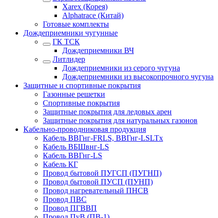
Xarex (Корея)
Alphatrace (Китай)
Готовые комплекты
Дождеприемники чугунные
ГК ТСК
Дождеприемники ВЧ
Литлидер
Дождеприемники из серого чугуна
Дождеприемники из высокопрочного чугуна
Защитные и спортивные покрытия
Газонные решетки
Спортивные покрытия
Защитные покрытия для ледовых арен
Защитные покрытия для натуральных газонов
Кабельно-проводниковая продукция
Кабель ВВГнг-FRLS, ВВГнг-LSLTx
Кабель ВБШвнг-LS
Кабель ВВГнг-LS
Кабель КГ
Провод бытовой ПУГСП (ПУГНП)
Провод бытовой ПУСП (ПУНП)
Провод нагревательный ПНСВ
Провод ПВС
Провод ПГВВП
Провод ПуВ (ПВ-1)