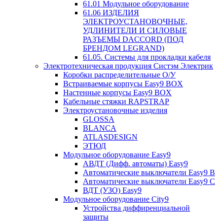
61.01 Модульное оборудование
61.06 ИЗДЕЛИЯ
ЭЛЕКТРОУСТАНОВОЧНЫЕ,
УДЛИНИТЕЛИ И СИЛОВЫЕ
РАЗЪЕМЫ DACCORD (ПОД
БРЕНДОМ LEGRAND)
61.05. Системы для прокладки кабеля
Электротехническая продукция Систэм Электрик
Коробки распределительные О/У
Встраиваемые корпусы Easy9 BOX
Настенные корпусы Easy9 BOX
Кабельные стяжки RAPSTRAP
Электроустановочные изделия
GLOSSA
BLANCA
ATLASDESIGN
ЭТЮД
Модульное оборудование Easy9
АВДТ (Дифф. автоматы) Easy9
Автоматические выключатели Easy9 В
Автоматические выключатели Easy9 С
ВДТ (УЗО) Easy9
Модульное оборудование City9
Устройства диффиренциальной
защиты