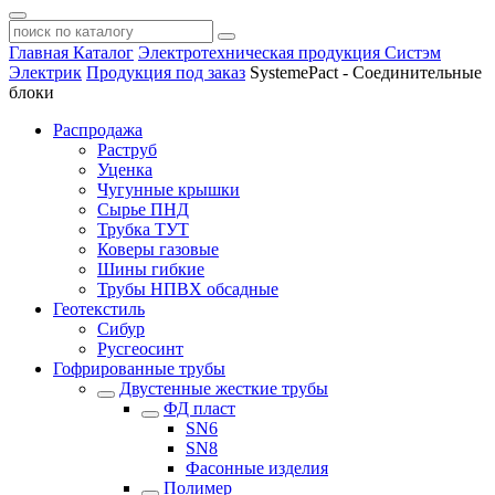
Главная
Каталог
Электротехническая продукция Систэм
Электрик
Продукция под заказ
SystemePact - Соединительные
блоки
Распродажа
Раструб
Уценка
Чугунные крышки
Сырье ПНД
Трубка ТУТ
Коверы газовые
Шины гибкие
Трубы НПВХ обсадные
Геотекстиль
Сибур
Русгеосинт
Гофрированные трубы
Двустенные жесткие трубы
ФД пласт
SN6
SN8
Фасонные изделия
Полимер