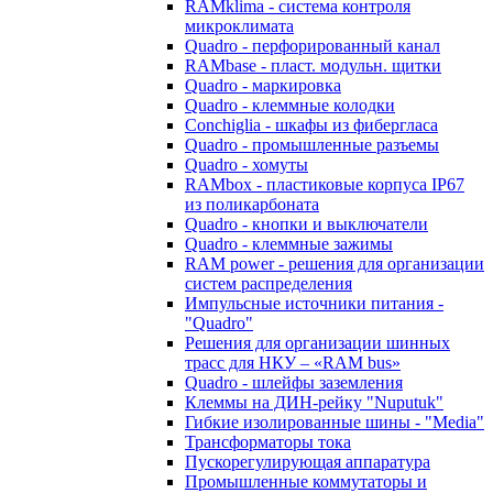
RAMklima - система контроля
микроклимата
Quadro - перфорированный канал
RAMbase - пласт. модульн. щитки
Quadro - маркировка
Quadro - клеммные колодки
Conchiglia - шкафы из фибергласа
Quadro - промышленные разъемы
Quadro - хомуты
RAMbox - пластиковые корпуса IP67
из поликарбоната
Quadro - кнопки и выключатели
Quadro - клеммные зажимы
RAM power - решения для организации
систем распределения
Импульсные источники питания -
"Quadro"
Решения для организации шинных
трасс для НКУ – «RAM bus»
Quadro - шлейфы заземления
Клеммы на ДИН-рейку "Nuputuk"
Гибкие изолированные шины - "Media"
Трансформаторы тока
Пускорегулирующая аппаратура
Промышленные коммутаторы и