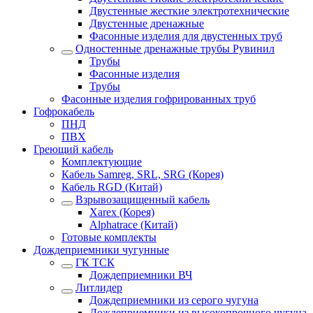
Двустенные жесткие электротехнические
Двустенные дренажные
Фасонные изделия для двустенных труб
Одностенные дренажные трубы Рувинил
Трубы
Фасонные изделия
Трубы
Фасонные изделия гофрированных труб
Гофрокабель
ПНД
ПВХ
Греющий кабель
Комплектующие
Кабель Samreg, SRL, SRG (Корея)
Кабель RGD (Китай)
Взрывозащищенный кабель
Xarex (Корея)
Alphatrace (Китай)
Готовые комплекты
Дождеприемники чугунные
ГК ТСК
Дождеприемники ВЧ
Литлидер
Дождеприемники из серого чугуна
Дождеприемники из высокопрочного чугуна