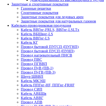
Защитные и спортивные покрытия
Газонные решетки
Спортивные покрытия
Защитные покрытия для ледовых арен
Защитные покрытия для натуральных газонов
Кабельно-проводниковая продукция
Кабель ВВГнг-FRLS, ВВГнг-LSLTx
Кабель ВБШвнг-LS
Кабель ВВГнг-LS
Кабель КГ
Провод бытовой ПУГСП (ПУГНП)
Провод бытовой ПУСП (ПУНП)
Провод нагревательный ПНСВ
Провод ПВС
Провод ПГВВП
Провод ПуВ (ПВ-1)
Провод ПуГВ (ПВ-3)
Шнур ШВВП
Кабель МКЭШ
Кабель ППГнг-HF, ППГнг-FRHF
Провод СИП
Кабель АВБШв
Кабель АВВГ
Провод АПВ