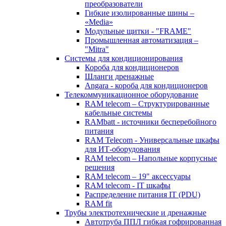
преобразователи
Гибкие изолированные шины –
«Media»
Модульные щитки - "FRAME"
Промышленная автоматизация –
"Mitra"
Системы для кондиционирования
Короба для кондиционеров
Шланги дренажные
Angara - короба для кондиционеров
Телекоммуникационное оборудование
RAM telecom – Структурированные
кабельные системы
RAMbatt - источники бесперебойного
питания
RAM Telecom - Универсальные шкафы
для ИТ-оборудования
RAM telecom – Напольные корпусные
решения
RAM telecom – 19" аксессуары
RAM telecom - IT шкафы
Распределение питания IT (PDU)
RAM fit
Трубы электротехнические и дренажные
Автотруба ППЛ гибкая гофрированная