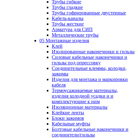
Трубы гибкие
Трубы гладкие
Трубы гофрированные двустенные
Кабель-каналы
Трубы жесткие
Арматура для СИП
Металлические трубы
05 Монтажные изделия
Клей
Изолированные наконечники и гильзы
Силовые кабельные наконечники и
гильзы под опрессовку
Соединительные клеммы, колодки,
зажимы
Изделия для монтажа и маркировки
кабеля
Термоусаживаемые материалы,
изделия холодной усадки и и
комплектующие к ним
Изоляционные материалы
Клейкие ленты
Блоки зажимов
Кабельные муфты
Болтовые кабельные наконечники и
соединители/гильзы