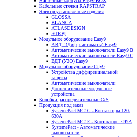
Настенные корпусы Easy9 BOX
Кабельные стяжки RAPSTRAP
Электроустановочные изделия
GLOSSA
BLANCA
ATLASDESIGN
ЭТЮД
Модульное оборудование Easy9
АВДТ (Дифф. автоматы) Easy9
Автоматические выключатели Easy9 В
Автоматические выключатели Easy9 С
ВДТ (УЗО) Easy9
Модульное оборудование City9
Устройства диффиренциальной
защиты
Автоматические выключатели
Дополнительные модульные
устройства
Коробки распределительные C/У
Продукция под заказ
SystemePact MC1G - Контакторы 120-
630A
SystemePact MC1E - Контакторы <95A
SystemePact - Автоматические
выключатели