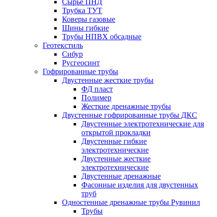
Сырье ПНД
Трубка ТУТ
Коверы газовые
Шины гибкие
Трубы НПВХ обсадные
Геотекстиль
Сибур
Русгеосинт
Гофрированные трубы
Двустенные жесткие трубы
ФД пласт
Полимер
Жесткие дренажные трубы
Двустенные гофрированные трубы ДКС
Двустенные электротехнические для
открытой прокладки
Двустенные гибкие
электротехнические
Двустенные жесткие
электротехнические
Двустенные дренажные
Фасонные изделия для двустенных
труб
Одностенные дренажные трубы Рувинил
Трубы