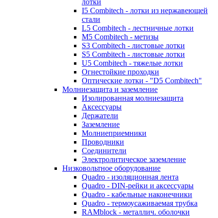
лотки
I5 Combitech - лотки из нержавеющей
стали
L5 Combitech - лестничные лотки
M5 Combitech - метизы
S3 Combitech - листовые лотки
S5 Combitech - листовые лотки
U5 Combitech - тяжелые лотки
Огнестойкие проходки
Оптические лотки - "D5 Combitech"
Молниезащита и заземление
Изолированная молниезащита
Аксессуары
Держатели
Заземление
Молниеприемники
Проводники
Соединители
Электролитическое заземление
Низковольтное оборудование
Quadro - изоляционная лента
Quadro - DIN-рейки и аксессуары
Quadro - кабельные наконечники
Quadro - термоусаживаемая трубка
RAMblock - металлич. оболочки