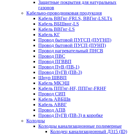
Защитные покрытия для натуральных
газонов
Кабельно-проводниковая продукция
Кабель ВВГнг-FRLS, ВВГнг-LSLTx
Кабель ВБШвнг-LS
Кабель ВВГнг-LS
Кабель КГ
Провод бытовой ПУГСП (ПУГНП)
Провод бытовой ПУСП (ПУНП)
Провод нагревательный ПНСВ
Провод ПВС
Провод ПГВВП
Провод ПуВ (ПВ-1)
Провод ПуГВ (ПВ-3)
Шнур ШВВП
Кабель МКЭШ
Кабель ППГнг-HF, ППГнг-FRHF
Провод СИП
Кабель АВБШв
Кабель АВВГ
Провод АПВ
Провод ПуГВ (ПВ-3) в коробке
Колодцы
Колодцы канализационные полимерные
Колодец канализационный Д315 (ID)