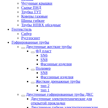
Чугунные крышки
Сырье ПНД
Трубка ТУТ
Коверы газовые
Шины гибкие
Трубы НПВХ обсадные
Геотекстиль
Сибур
Русгеосинт
Гофрированные трубы
Двустенные жесткие трубы
ФД пласт
SN6
SN8
Фасонные изделия
Полимер
SN8
Фассонные изделия
Жесткие дренажные трубы
тип 2
тип 1
Двустенные гофрированные трубы ДКС
Двустенные электротехнические для
открытой прокладки
Двустенные гибкие электротехнические