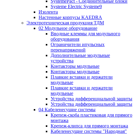
SystemePact - Соединительные блоки
Systeme Electric Systeme9
Изолента
Настенные корпусы KAEDRA
Электротехническая продукция ТДМ
02 Модульное оборудование
Вводные клеммы для модульного
оборудования
Ограничители ипульсных
перенапряжений
Дополнительные модульные
устройства
Контакторы модульные
Контакторы модульные
Плавкие вставки и держатели
модульные
Плавкие вставки и держатели
модульные
Устройства дифференциальной защиты
Устройства дифференциальной защиты
04 Кабеленесущие системы
Крепеж-скоба пластиковая для прямого
монтажа
Крепеж-клипса для прямого монтажа
Кабеленесущие системы "Народная"