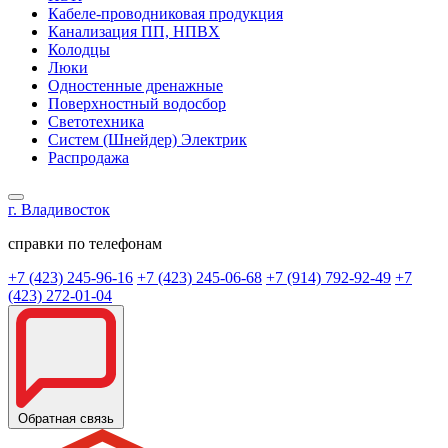
Кабеле-проводниковая продукция
Канализация ПП, НПВХ
Колодцы
Люки
Одностенные дренажные
Поверхностный водосбор
Светотехника
Систем (Шнейдер) Электрик
Распродажа
г. Владивосток
справки по телефонам
+7 (423) 245-96-16
+7 (423) 245-06-68
+7 (914) 792-92-49
+7
(423) 272-01-04
Обратная связь