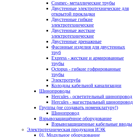
Cosmec- металлические трубы
Двустенные электротехнические для
открытой прокладки
Двустенные гибкие
электротехнические
Двустенные жесткие
электротехнические
Двустенные дренажные
Фасонные изделия для двустенных
труб
Express - жесткие и армированные
трубы
Octopus - гибкие гофрированные
трубы
Электротруба
Колодцы кабельной канализации
Шинопроводы
Hercules - осветительный шинопровод
Hercules - магистральный шинопровод
Группы (не создавать номенклатуру!)
Шинопровод
Взрывозащищённое оборудование
Взрывозащищенные кабельные вводы
Электротехническая продукция ИЭК
01. Модульное оборудование