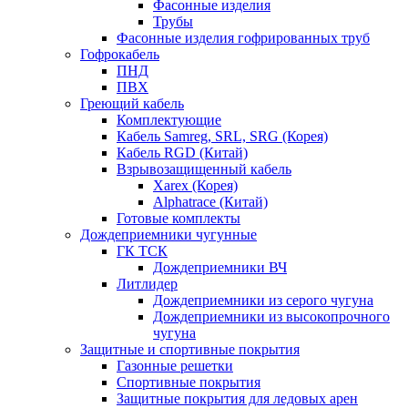
Фасонные изделия
Трубы
Фасонные изделия гофрированных труб
Гофрокабель
ПНД
ПВХ
Греющий кабель
Комплектующие
Кабель Samreg, SRL, SRG (Корея)
Кабель RGD (Китай)
Взрывозащищенный кабель
Xarex (Корея)
Alphatrace (Китай)
Готовые комплекты
Дождеприемники чугунные
ГК ТСК
Дождеприемники ВЧ
Литлидер
Дождеприемники из серого чугуна
Дождеприемники из высокопрочного
чугуна
Защитные и спортивные покрытия
Газонные решетки
Спортивные покрытия
Защитные покрытия для ледовых арен