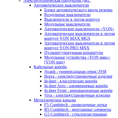
Электротехническая продукция ДКС
Автоматические выключатели
Блоки автоматического ввода резерва
Воздушные выключатели
Выключатели в литом корпусе
Модульные выключатели
Автоматические выключатели «YON»
Автоматические выключатели в литом
корпусе YON MAX MGS
Автоматические выключатели в литом
корпусе YON PRO MNX
Пускорегулирующая аппаратура
Модульные устройства «YON макс»
(YON max)
Кабельные короба
Avanti - универсальная серия ЭУИ
Brava - электроустановочные изделия
In-liner - классические короба
In-liner Aero - алюминиевые короба
In-liner Front - инновационные короба
Viva - электроустановочные изделия
Металлические каналы
F5 Combitech - проволочные лотки
B5 Combitech - монтажные элементы
G5 Combitech - стеклопластиковые