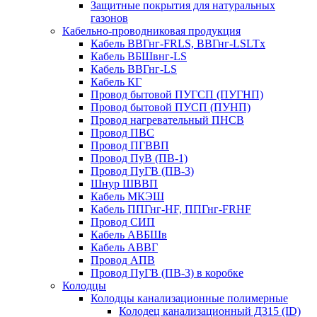
Защитные покрытия для натуральных
газонов
Кабельно-проводниковая продукция
Кабель ВВГнг-FRLS, ВВГнг-LSLTx
Кабель ВБШвнг-LS
Кабель ВВГнг-LS
Кабель КГ
Провод бытовой ПУГСП (ПУГНП)
Провод бытовой ПУСП (ПУНП)
Провод нагревательный ПНСВ
Провод ПВС
Провод ПГВВП
Провод ПуВ (ПВ-1)
Провод ПуГВ (ПВ-3)
Шнур ШВВП
Кабель МКЭШ
Кабель ППГнг-HF, ППГнг-FRHF
Провод СИП
Кабель АВБШв
Кабель АВВГ
Провод АПВ
Провод ПуГВ (ПВ-3) в коробке
Колодцы
Колодцы канализационные полимерные
Колодец канализационный Д315 (ID)