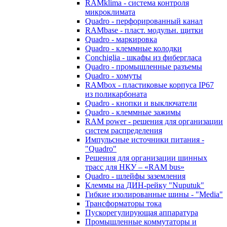
RAMklima - система контроля
микроклимата
Quadro - перфорированный канал
RAMbase - пласт. модульн. щитки
Quadro - маркировка
Quadro - клеммные колодки
Conchiglia - шкафы из фибергласа
Quadro - промышленные разъемы
Quadro - хомуты
RAMbox - пластиковые корпуса IP67
из поликарбоната
Quadro - кнопки и выключатели
Quadro - клеммные зажимы
RAM power - решения для организации
систем распределения
Импульсные источники питания -
"Quadro"
Решения для организации шинных
трасс для НКУ – «RAM bus»
Quadro - шлейфы заземления
Клеммы на ДИН-рейку "Nuputuk"
Гибкие изолированные шины - "Media"
Трансформаторы тока
Пускорегулирующая аппаратура
Промышленные коммутаторы и