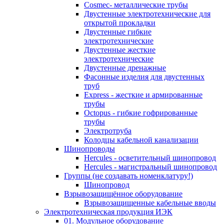
Cosmec- металлические трубы
Двустенные электротехнические для
открытой прокладки
Двустенные гибкие
электротехнические
Двустенные жесткие
электротехнические
Двустенные дренажные
Фасонные изделия для двустенных
труб
Express - жесткие и армированные
трубы
Octopus - гибкие гофрированные
трубы
Электротруба
Колодцы кабельной канализации
Шинопроводы
Hercules - осветительный шинопровод
Hercules - магистральный шинопровод
Группы (не создавать номенклатуру!)
Шинопровод
Взрывозащищённое оборудование
Взрывозащищенные кабельные вводы
Электротехническая продукция ИЭК
01. Модульное оборудование