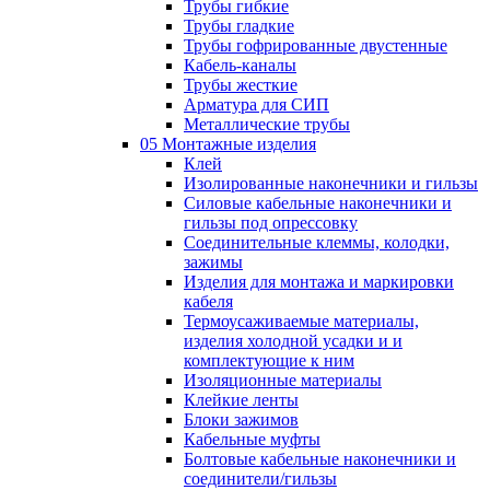
Трубы гибкие
Трубы гладкие
Трубы гофрированные двустенные
Кабель-каналы
Трубы жесткие
Арматура для СИП
Металлические трубы
05 Монтажные изделия
Клей
Изолированные наконечники и гильзы
Силовые кабельные наконечники и
гильзы под опрессовку
Соединительные клеммы, колодки,
зажимы
Изделия для монтажа и маркировки
кабеля
Термоусаживаемые материалы,
изделия холодной усадки и и
комплектующие к ним
Изоляционные материалы
Клейкие ленты
Блоки зажимов
Кабельные муфты
Болтовые кабельные наконечники и
соединители/гильзы