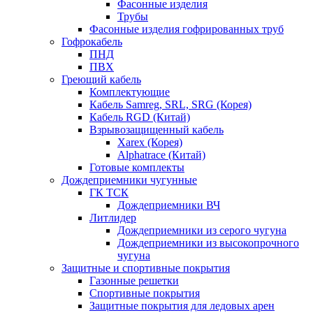
Фасонные изделия
Трубы
Фасонные изделия гофрированных труб
Гофрокабель
ПНД
ПВХ
Греющий кабель
Комплектующие
Кабель Samreg, SRL, SRG (Корея)
Кабель RGD (Китай)
Взрывозащищенный кабель
Xarex (Корея)
Alphatrace (Китай)
Готовые комплекты
Дождеприемники чугунные
ГК ТСК
Дождеприемники ВЧ
Литлидер
Дождеприемники из серого чугуна
Дождеприемники из высокопрочного
чугуна
Защитные и спортивные покрытия
Газонные решетки
Спортивные покрытия
Защитные покрытия для ледовых арен