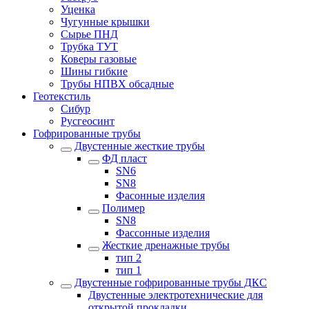
Уценка
Чугунные крышки
Сырье ПНД
Трубка ТУТ
Коверы газовые
Шины гибкие
Трубы НПВХ обсадные
Геотекстиль
Сибур
Русгеосинт
Гофрированные трубы
Двустенные жесткие трубы
ФД пласт
SN6
SN8
Фасонные изделия
Полимер
SN8
Фассонные изделия
Жесткие дренажные трубы
тип 2
тип 1
Двустенные гофрированные трубы ДКС
Двустенные электротехнические для
открытой прокладки