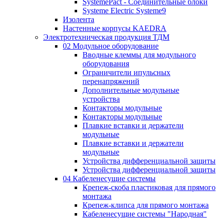
SystemePact - Соединительные блоки
Systeme Electric Systeme9
Изолента
Настенные корпусы KAEDRA
Электротехническая продукция ТДМ
02 Модульное оборудование
Вводные клеммы для модульного
оборудования
Ограничители ипульсных
перенапряжений
Дополнительные модульные
устройства
Контакторы модульные
Контакторы модульные
Плавкие вставки и держатели
модульные
Плавкие вставки и держатели
модульные
Устройства дифференциальной защиты
Устройства дифференциальной защиты
04 Кабеленесущие системы
Крепеж-скоба пластиковая для прямого
монтажа
Крепеж-клипса для прямого монтажа
Кабеленесущие системы "Народная"