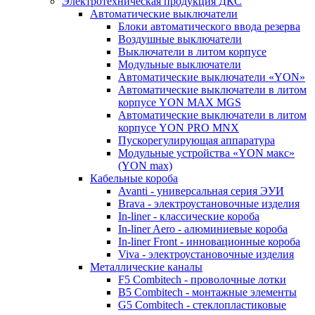
Электротехническая продукция ДКС
Автоматические выключатели
Блоки автоматического ввода резерва
Воздушные выключатели
Выключатели в литом корпусе
Модульные выключатели
Автоматические выключатели «YON»
Автоматические выключатели в литом
корпусе YON MAX MGS
Автоматические выключатели в литом
корпусе YON PRO MNX
Пускорегулирующая аппаратура
Модульные устройства «YON макс»
(YON max)
Кабельные короба
Avanti - универсальная серия ЭУИ
Brava - электроустановочные изделия
In-liner - классические короба
In-liner Aero - алюминиевые короба
In-liner Front - инновационные короба
Viva - электроустановочные изделия
Металлические каналы
F5 Combitech - проволочные лотки
B5 Combitech - монтажные элементы
G5 Combitech - стеклопластиковые