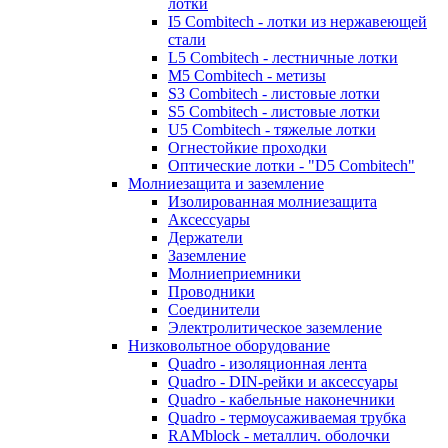
лотки
I5 Combitech - лотки из нержавеющей
стали
L5 Combitech - лестничные лотки
M5 Combitech - метизы
S3 Combitech - листовые лотки
S5 Combitech - листовые лотки
U5 Combitech - тяжелые лотки
Огнестойкие проходки
Оптические лотки - "D5 Combitech"
Молниезащита и заземление
Изолированная молниезащита
Аксессуары
Держатели
Заземление
Молниеприемники
Проводники
Соединители
Электролитическое заземление
Низковольтное оборудование
Quadro - изоляционная лента
Quadro - DIN-рейки и аксессуары
Quadro - кабельные наконечники
Quadro - термоусаживаемая трубка
RAMblock - металлич. оболочки