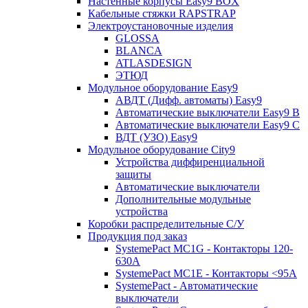
Настенные корпусы Easy9 BOX
Кабельные стяжки RAPSTRAP
Электроустановочные изделия
GLOSSA
BLANCA
ATLASDESIGN
ЭТЮД
Модульное оборудование Easy9
АВДТ (Дифф. автоматы) Easy9
Автоматические выключатели Easy9 В
Автоматические выключатели Easy9 С
ВДТ (УЗО) Easy9
Модульное оборудование City9
Устройства диффиренциальной
защиты
Автоматические выключатели
Дополнительные модульные
устройства
Коробки распределительные C/У
Продукция под заказ
SystemePact MC1G - Контакторы 120-
630A
SystemePact MC1E - Контакторы <95A
SystemePact - Автоматические
выключатели