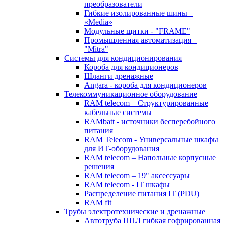
преобразователи
Гибкие изолированные шины –
«Media»
Модульные щитки - "FRAME"
Промышленная автоматизация –
"Mitra"
Системы для кондиционирования
Короба для кондиционеров
Шланги дренажные
Angara - короба для кондиционеров
Телекоммуникационное оборудование
RAM telecom – Структурированные
кабельные системы
RAMbatt - источники бесперебойного
питания
RAM Telecom - Универсальные шкафы
для ИТ-оборудования
RAM telecom – Напольные корпусные
решения
RAM telecom – 19" аксессуары
RAM telecom - IT шкафы
Распределение питания IT (PDU)
RAM fit
Трубы электротехнические и дренажные
Автотруба ППЛ гибкая гофрированная