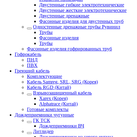
Двустенные гибкие электротехнические
Двустенные жесткие электротехнические
Двустенные дренажные
Фасонные изделия для двустенных труб
Одностенные дренажные трубы Рувинил
Трубы
Фасонные изделия
Трубы
Фасонные изделия гофрированных труб
Гофрокабель
ПНД
ПВХ
Греющий кабель
Комплектующие
Кабель Samreg, SRL, SRG (Корея)
Кабель RGD (Китай)
Взрывозащищенный кабель
Xarex (Корея)
Alphatrace (Китай)
Готовые комплекты
Дождеприемники чугунные
ГК ТСК
Дождеприемники ВЧ
Литлидер
Дождеприемники из серого чугуна