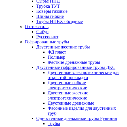
Сырье ПНД
Трубка ТУТ
Коверы газовые
Шины гибкие
Трубы НПВХ обсадные
Геотекстиль
Сибур
Русгеосинт
Гофрированные трубы
Двустенные жесткие трубы
ФД пласт
Полимер
Жесткие дренажные трубы
Двустенные гофрированные трубы ДКС
Двустенные электротехнические для
открытой прокладки
Двустенные гибкие
электротехнические
Двустенные жесткие
электротехнические
Двустенные дренажные
Фасонные изделия для двустенных
труб
Одностенные дренажные трубы Рувинил
Трубы