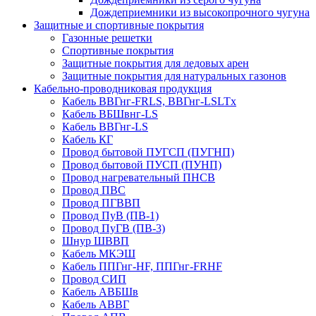
Дождеприемники из высокопрочного чугуна
Защитные и спортивные покрытия
Газонные решетки
Спортивные покрытия
Защитные покрытия для ледовых арен
Защитные покрытия для натуральных газонов
Кабельно-проводниковая продукция
Кабель ВВГнг-FRLS, ВВГнг-LSLTx
Кабель ВБШвнг-LS
Кабель ВВГнг-LS
Кабель КГ
Провод бытовой ПУГСП (ПУГНП)
Провод бытовой ПУСП (ПУНП)
Провод нагревательный ПНСВ
Провод ПВС
Провод ПГВВП
Провод ПуВ (ПВ-1)
Провод ПуГВ (ПВ-3)
Шнур ШВВП
Кабель МКЭШ
Кабель ППГнг-HF, ППГнг-FRHF
Провод СИП
Кабель АВБШв
Кабель АВВГ