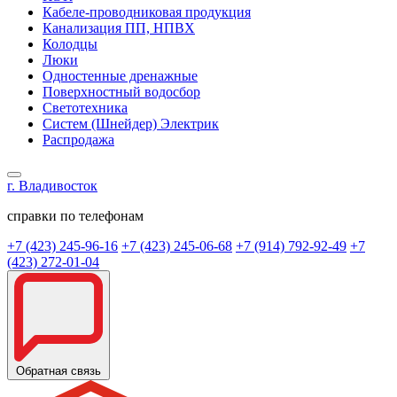
Кабеле-проводниковая продукция
Канализация ПП, НПВХ
Колодцы
Люки
Одностенные дренажные
Поверхностный водосбор
Светотехника
Систем (Шнейдер) Электрик
Распродажа
г. Владивосток
справки по телефонам
+7 (423) 245-96-16
+7 (423) 245-06-68
+7 (914) 792-92-49
+7
(423) 272-01-04
Обратная связь