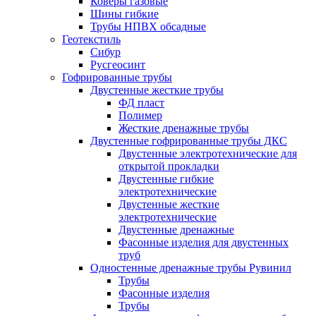
Коверы газовые
Шины гибкие
Трубы НПВХ обсадные
Геотекстиль
Сибур
Русгеосинт
Гофрированные трубы
Двустенные жесткие трубы
ФД пласт
Полимер
Жесткие дренажные трубы
Двустенные гофрированные трубы ДКС
Двустенные электротехнические для
открытой прокладки
Двустенные гибкие
электротехнические
Двустенные жесткие
электротехнические
Двустенные дренажные
Фасонные изделия для двустенных
труб
Одностенные дренажные трубы Рувинил
Трубы
Фасонные изделия
Трубы