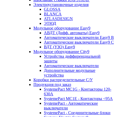
Электроустановочные изделия
GLOSSA
BLANCA
ATLASDESIGN
ЭТЮД
Модульное оборудование Easy9
АВДТ (Дифф. автоматы) Easy9
Автоматические выключатели Easy9 В
Автоматические выключатели Easy9 С
ВДТ (УЗО) Easy9
Модульное оборудование City9
Устройства диффиренциальной
защиты
Автоматические выключатели
Дополнительные модульные
устройства
Коробки распределительные C/У
Продукция под заказ
SystemePact MC1G - Контакторы 120-
630A
SystemePact MC1E - Контакторы <95A
SystemePact - Автоматические
выключатели
SystemePact - Соединительные блоки