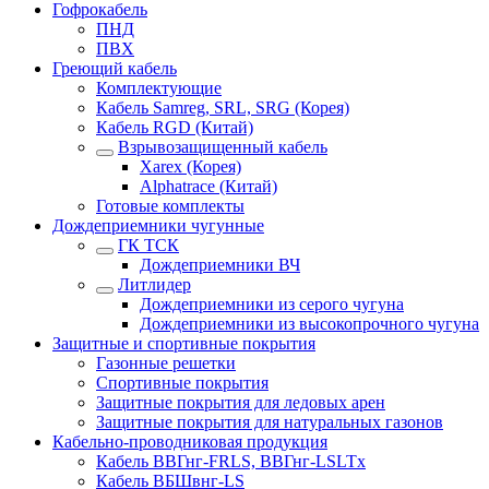
Гофрокабель
ПНД
ПВХ
Греющий кабель
Комплектующие
Кабель Samreg, SRL, SRG (Корея)
Кабель RGD (Китай)
Взрывозащищенный кабель
Xarex (Корея)
Alphatrace (Китай)
Готовые комплекты
Дождеприемники чугунные
ГК ТСК
Дождеприемники ВЧ
Литлидер
Дождеприемники из серого чугуна
Дождеприемники из высокопрочного чугуна
Защитные и спортивные покрытия
Газонные решетки
Спортивные покрытия
Защитные покрытия для ледовых арен
Защитные покрытия для натуральных газонов
Кабельно-проводниковая продукция
Кабель ВВГнг-FRLS, ВВГнг-LSLTx
Кабель ВБШвнг-LS