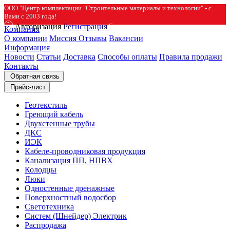
ООО "Центр комплектации "Строительные материалы и технологии" - с
Вами с 2003 года!
Авторизация
Регистрация
Компания
О компании
Миссия
Отзывы
Вакансии
Информация
Новости
Статьи
Доставка
Способы оплаты
Правила продажи
Контакты
Обратная связь
Прайс-лист
Геотекстиль
Греющий кабель
Двухстенные трубы
ДКС
ИЭК
Кабеле-проводниковая продукция
Канализация ПП, НПВХ
Колодцы
Люки
Одностенные дренажные
Поверхностный водосбор
Светотехника
Систем (Шнейдер) Электрик
Распродажа