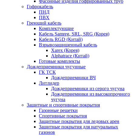
Фасонные изделия гофрированных труб
Гофрокабель
ПНД
ПВХ
Греющий кабель
Комплектующие
Кабель Samreg, SRL, SRG (Корея)
Кабель RGD (Китай)
Взрывозащищенный кабель
Xarex (Корея)
Alphatrace (Китай)
Готовые комплекты
Дождеприемники чугунные
ГК ТСК
Дождеприемники ВЧ
Литлидер
Дождеприемники из серого чугуна
Дождеприемники из высокопрочного
чугуна
Защитные и спортивные покрытия
Газонные решетки
Спортивные покрытия
Защитные покрытия для ледовых арен
Защитные покрытия для натуральных
газонов