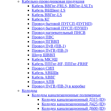
Кабельно-проводниковая продукция
Кабель ВВГнг-FRLS, ВВГнг-LSLTx
Кабель ВБШвнг-LS
Кабель ВВГнг-LS
Кабель КГ
Провод бытовой ПУГСП (ПУГНП)
Провод бытовой ПУСП (ПУНП)
Провод нагревательный ПНСВ
Провод ПВС
Провод ПГВВП
Провод ПуВ (ПВ-1)
Провод ПуГВ (ПВ-3)
Шнур ШВВП
Кабель МКЭШ
Кабель ППГнг-HF, ППГнг-FRHF
Провод СИП
Кабель АВБШв
Кабель АВВГ
Провод АПВ
Провод ПуГВ (ПВ-3) в коробке
Колодцы
Колодцы канализационные полимерные
Колодец канализационный Д315 (ID)
Колодец канализационный Д425 (ID)
Колодец канализационный Д600 (ID)