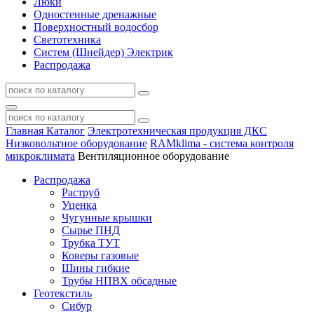
Люки
Одностенные дренажные
Поверхностный водосбор
Светотехника
Систем (Шнейдер) Электрик
Распродажа
Главная
Каталог
Электротехническая продукция ДКС
Низковольтное оборудование
RAMklima - система контроля
микроклимата
Вентиляционное оборудование
Распродажа
Раструб
Уценка
Чугунные крышки
Сырье ПНД
Трубка ТУТ
Коверы газовые
Шины гибкие
Трубы НПВХ обсадные
Геотекстиль
Сибур