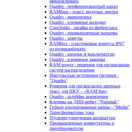
микроклимата
Quadro - перфорированный канал
RAMbase - пласт. модульн. щитки
Quadro - маркировка
Quadro - клеммные колодки
Conchiglia - шкафы из фибергласа
Quadro - промышленные разъемы
Quadro - хомуты
RAMbox - пластиковые корпуса IP67
из поликарбоната
Quadro - кнопки и выключатели
Quadro - клеммные зажимы
RAM power - решения для организации
систем распределения
Импульсные источники питания -
"Quadro"
Решения для организации шинных
трасс для НКУ – «RAM bus»
Quadro - шлейфы заземления
Клеммы на ДИН-рейку "Nuputuk"
Гибкие изолированные шины - "Media"
Трансформаторы тока
Пускорегулирующая аппаратура
Промышленные коммутаторы и
преобразователи