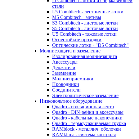
I5 Combitech - лотки из нержавеющей
стали
L5 Combitech - лестничные лотки
M5 Combitech - метизы
S3 Combitech - листовые лотки
S5 Combitech - листовые лотки
U5 Combitech - тяжелые лотки
Огнестойкие проходки
Оптические лотки - "D5 Combitech"
Молниезащита и заземление
Изолированная молниезащита
Аксессуары
Держатели
Заземление
Молниеприемники
Проводники
Соединители
Электролитическое заземление
Низковольтное оборудование
Quadro - изоляционная лента
Quadro - DIN-рейки и аксессуары
Quadro - кабельные наконечники
Quadro - термоусаживаемая трубка
RAMblock - металлич. оболочки
RAMklima - система контроля