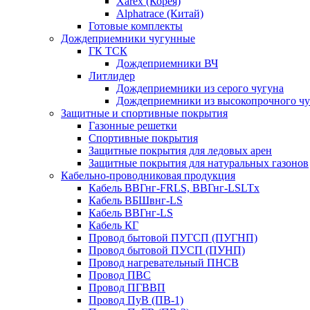
Xarex (Корея)
Alphatrace (Китай)
Готовые комплекты
Дождеприемники чугунные
ГК ТСК
Дождеприемники ВЧ
Литлидер
Дождеприемники из серого чугуна
Дождеприемники из высокопрочного чу
Защитные и спортивные покрытия
Газонные решетки
Спортивные покрытия
Защитные покрытия для ледовых арен
Защитные покрытия для натуральных газонов
Кабельно-проводниковая продукция
Кабель ВВГнг-FRLS, ВВГнг-LSLTx
Кабель ВБШвнг-LS
Кабель ВВГнг-LS
Кабель КГ
Провод бытовой ПУГСП (ПУГНП)
Провод бытовой ПУСП (ПУНП)
Провод нагревательный ПНСВ
Провод ПВС
Провод ПГВВП
Провод ПуВ (ПВ-1)