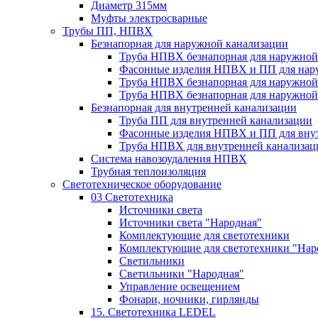
Диаметр 315мм
Муфты электросварные
Трубы ПП, НПВХ
Безнапорная для наружной канализации
Труба НПВХ безнапорная для наружной
Фасонные изделия НПВХ и ПП для нар
Труба НПВХ безнапорная для наружной
Труба НПВХ безнапорная для наружной
Безнапорная для внутренней канализации
Труба ПП для внутренней канализации
Фасонные изделия НПВХ и ПП для вну
Труба НПВХ для внутренней канализац
Система навозоудаления НПВХ
Трубная теплоизоляция
Светотехническое оборудование
03 Светотехника
Источники света
Источники света "Народная"
Комплектующие для светотехники
Комплектующие для светотехники "Нар
Светильники
Светильники "Народная"
Управление освещением
Фонари, ночники, гирлянды
15. Светотехника LEDEL