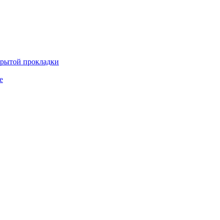
крытой прокладки
е