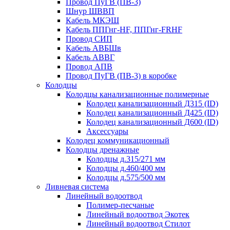
Провод ПуГВ (ПВ-3)
Шнур ШВВП
Кабель МКЭШ
Кабель ППГнг-HF, ППГнг-FRHF
Провод СИП
Кабель АВБШв
Кабель АВВГ
Провод АПВ
Провод ПуГВ (ПВ-3) в коробке
Колодцы
Колодцы канализационные полимерные
Колодец канализационный Д315 (ID)
Колодец канализационный Д425 (ID)
Колодец канализационный Д600 (ID)
Аксессуары
Колодец коммуникационный
Колодцы дренажные
Колодцы д.315/271 мм
Колодцы д.460/400 мм
Колодцы д.575/500 мм
Ливневая система
Линейный водоотвод
Полимер-песчаные
Линейный водоотвод Экотек
Линейный водоотвод Стилот