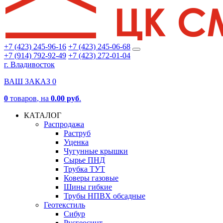
+7 (423) 245-96-16
+7 (423) 245-06-68
+7 (914) 792-92-49
+7 (423) 272-01-04
г. Владивосток
ВАШ ЗАКАЗ
0
0
товаров
, на
0.00 руб
.
КАТАЛОГ
Распродажа
Раструб
Уценка
Чугунные крышки
Сырье ПНД
Трубка ТУТ
Коверы газовые
Шины гибкие
Трубы НПВХ обсадные
Геотекстиль
Сибур
Русгеосинт