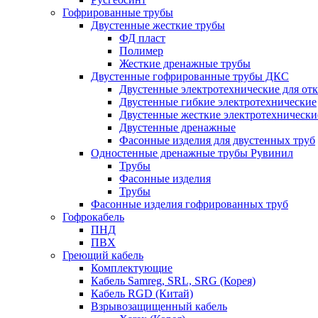
Гофрированные трубы
Двустенные жесткие трубы
ФД пласт
Полимер
Жесткие дренажные трубы
Двустенные гофрированные трубы ДКС
Двустенные электротехнические для от
Двустенные гибкие электротехнические
Двустенные жесткие электротехнически
Двустенные дренажные
Фасонные изделия для двустенных труб
Одностенные дренажные трубы Рувинил
Трубы
Фасонные изделия
Трубы
Фасонные изделия гофрированных труб
Гофрокабель
ПНД
ПВХ
Греющий кабель
Комплектующие
Кабель Samreg, SRL, SRG (Корея)
Кабель RGD (Китай)
Взрывозащищенный кабель