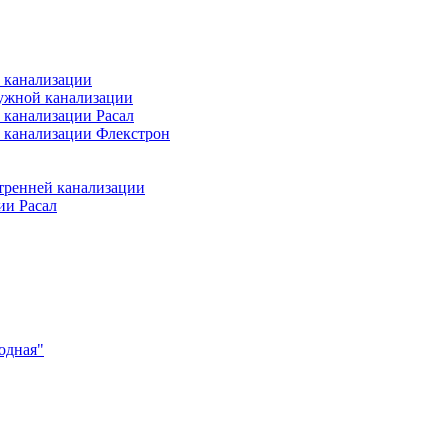
 канализации
ужной канализации
 канализации Расал
 канализации Флекстрон
тренней канализации
ии Расал
одная"