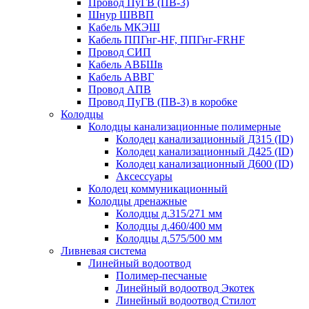
Провод ПуГВ (ПВ-3)
Шнур ШВВП
Кабель МКЭШ
Кабель ППГнг-HF, ППГнг-FRHF
Провод СИП
Кабель АВБШв
Кабель АВВГ
Провод АПВ
Провод ПуГВ (ПВ-3) в коробке
Колодцы
Колодцы канализационные полимерные
Колодец канализационный Д315 (ID)
Колодец канализационный Д425 (ID)
Колодец канализационный Д600 (ID)
Аксессуары
Колодец коммуникационный
Колодцы дренажные
Колодцы д.315/271 мм
Колодцы д.460/400 мм
Колодцы д.575/500 мм
Ливневая система
Линейный водоотвод
Полимер-песчаные
Линейный водоотвод Экотек
Линейный водоотвод Стилот