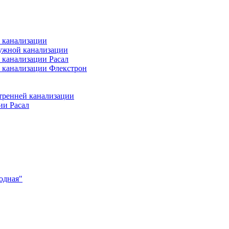
 канализации
ужной канализации
 канализации Расал
 канализации Флекстрон
тренней канализации
ии Расал
одная"