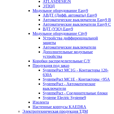
ATLASDESIGN
ЭТЮД
Модульное оборудование Easy9
АВДТ (Дифф. автоматы) Easy9
Автоматические выключатели Easy9 В
Автоматические выключатели Easy9 С
ВДТ (УЗО) Easy9
Модульное оборудование City9
Устройства диффиренциальной
защиты
Автоматические выключатели
Дополнительные модульные
устройства
Коробки распределительные C/У
Продукция под заказ
SystemePact MC1G - Контакторы 120-
630A
SystemePact MC1E - Контакторы <95A
SystemePact - Автоматические
выключатели
SystemePact - Соединительные блоки
Systeme Electric Systeme9
Изолента
Настенные корпусы KAEDRA
Электротехническая продукция ТДМ