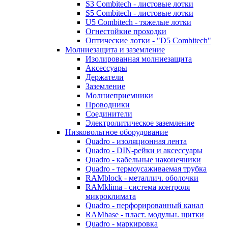
S3 Combitech - листовые лотки
S5 Combitech - листовые лотки
U5 Combitech - тяжелые лотки
Огнестойкие проходки
Оптические лотки - "D5 Combitech"
Молниезащита и заземление
Изолированная молниезащита
Аксессуары
Держатели
Заземление
Молниеприемники
Проводники
Соединители
Электролитическое заземление
Низковольтное оборудование
Quadro - изоляционная лента
Quadro - DIN-рейки и аксессуары
Quadro - кабельные наконечники
Quadro - термоусаживаемая трубка
RAMblock - металлич. оболочки
RAMklima - система контроля
микроклимата
Quadro - перфорированный канал
RAMbase - пласт. модульн. щитки
Quadro - маркировка