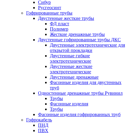
Сибур
Русгеосинт
Гофрированные трубы
Двустенные жесткие трубы
ФД пласт
Полимер
Жесткие дренажные трубы
Двустенные гофрированные трубы ДКС
Двустенные электротехнические для
открытой прокладки
Двустенные гибкие
электротехнические
Двустенные жесткие
электротехнические
Двустенные дренажные
Фасонные изделия для двустенных
труб
Одностенные дренажные трубы Рувинил
Трубы
Фасонные изделия
Трубы
Фасонные изделия гофрированных труб
Гофрокабель
ПНД
ПВХ