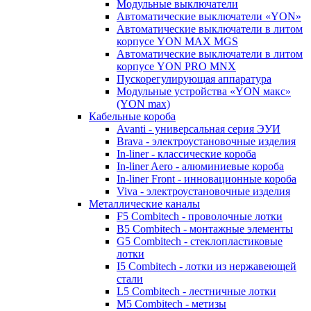
Модульные выключатели
Автоматические выключатели «YON»
Автоматические выключатели в литом
корпусе YON MAX MGS
Автоматические выключатели в литом
корпусе YON PRO MNX
Пускорегулирующая аппаратура
Модульные устройства «YON макс»
(YON max)
Кабельные короба
Avanti - универсальная серия ЭУИ
Brava - электроустановочные изделия
In-liner - классические короба
In-liner Aero - алюминиевые короба
In-liner Front - инновационные короба
Viva - электроустановочные изделия
Металлические каналы
F5 Combitech - проволочные лотки
B5 Combitech - монтажные элементы
G5 Combitech - стеклопластиковые
лотки
I5 Combitech - лотки из нержавеющей
стали
L5 Combitech - лестничные лотки
M5 Combitech - метизы