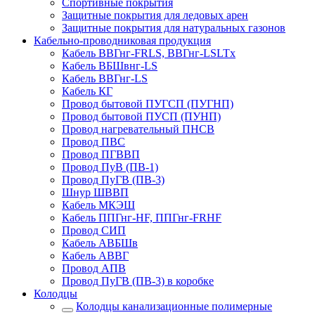
Спортивные покрытия
Защитные покрытия для ледовых арен
Защитные покрытия для натуральных газонов
Кабельно-проводниковая продукция
Кабель ВВГнг-FRLS, ВВГнг-LSLTx
Кабель ВБШвнг-LS
Кабель ВВГнг-LS
Кабель КГ
Провод бытовой ПУГСП (ПУГНП)
Провод бытовой ПУСП (ПУНП)
Провод нагревательный ПНСВ
Провод ПВС
Провод ПГВВП
Провод ПуВ (ПВ-1)
Провод ПуГВ (ПВ-3)
Шнур ШВВП
Кабель МКЭШ
Кабель ППГнг-HF, ППГнг-FRHF
Провод СИП
Кабель АВБШв
Кабель АВВГ
Провод АПВ
Провод ПуГВ (ПВ-3) в коробке
Колодцы
Колодцы канализационные полимерные