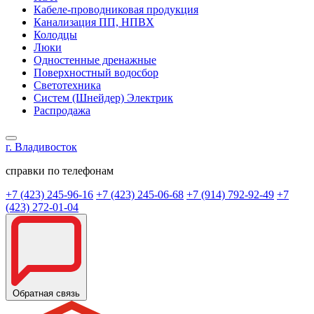
Кабеле-проводниковая продукция
Канализация ПП, НПВХ
Колодцы
Люки
Одностенные дренажные
Поверхностный водосбор
Светотехника
Систем (Шнейдер) Электрик
Распродажа
г. Владивосток
справки по телефонам
+7 (423) 245-96-16
+7 (423) 245-06-68
+7 (914) 792-92-49
+7
(423) 272-01-04
Обратная связь