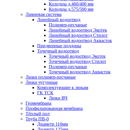
Колодцы д.460/400 мм
Колодцы д.575/500 мм
Ливневая система
Линейный водоотвод
Полимер-песчаные
Линейный водоотвод Экотек
Линейный водоотвод Стилот
Линейный водоотвод Аквасток
Придверные поддоны
Точечный водоотвод
Точечный водоотвод Экотек
Точечный водоотвод Стилот
Полимер-песчаные
Точечный водоотвод Аквасток
Люки полимер-песчаные
Люки чугунные
Комплектующие к люкам
ГК ТСК
Люки ВЧ
Геомембрана
Профилированная мембрана
Тёплый пол
Труба ПВ-0
Диаметр 110мм
Диаметр 125мм