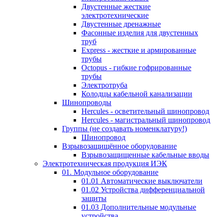
Двустенные жесткие
электротехнические
Двустенные дренажные
Фасонные изделия для двустенных
труб
Express - жесткие и армированные
трубы
Octopus - гибкие гофрированные
трубы
Электротруба
Колодцы кабельной канализации
Шинопроводы
Hercules - осветительный шинопровод
Hercules - магистральный шинопровод
Группы (не создавать номенклатуру!)
Шинопровод
Взрывозащищённое оборудование
Взрывозащищенные кабельные вводы
Электротехническая продукция ИЭК
01. Модульное оборудование
01.01 Автоматические выключатели
01.02 Устройства дифференциальной
защиты
01.03 Дополнительные модульные
устройства