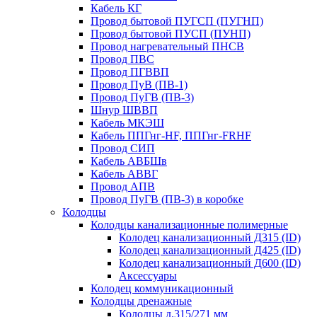
Кабель КГ
Провод бытовой ПУГСП (ПУГНП)
Провод бытовой ПУСП (ПУНП)
Провод нагревательный ПНСВ
Провод ПВС
Провод ПГВВП
Провод ПуВ (ПВ-1)
Провод ПуГВ (ПВ-3)
Шнур ШВВП
Кабель МКЭШ
Кабель ППГнг-HF, ППГнг-FRHF
Провод СИП
Кабель АВБШв
Кабель АВВГ
Провод АПВ
Провод ПуГВ (ПВ-3) в коробке
Колодцы
Колодцы канализационные полимерные
Колодец канализационный Д315 (ID)
Колодец канализационный Д425 (ID)
Колодец канализационный Д600 (ID)
Аксессуары
Колодец коммуникационный
Колодцы дренажные
Колодцы д.315/271 мм