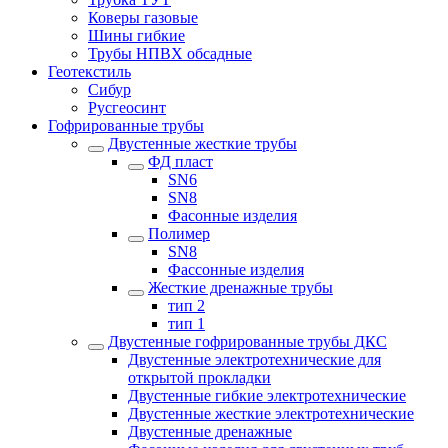
Коверы газовые
Шины гибкие
Трубы НПВХ обсадные
Геотекстиль
Сибур
Русгеосинт
Гофрированные трубы
Двустенные жесткие трубы
ФД пласт
SN6
SN8
Фасонные изделия
Полимер
SN8
Фассонные изделия
Жесткие дренажные трубы
тип 2
тип 1
Двустенные гофрированные трубы ДКС
Двустенные электротехнические для
открытой прокладки
Двустенные гибкие электротехнические
Двустенные жесткие электротехнические
Двустенные дренажные