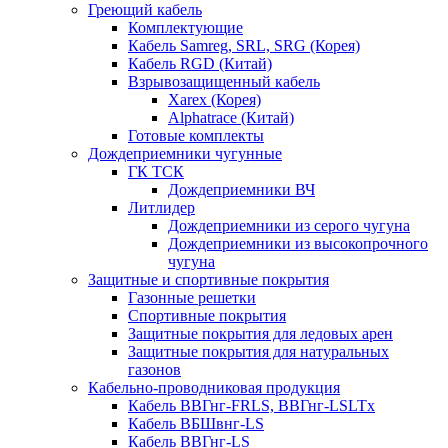
Греющий кабель
Комплектующие
Кабель Samreg, SRL, SRG (Корея)
Кабель RGD (Китай)
Взрывозащищенный кабель
Xarex (Корея)
Alphatrace (Китай)
Готовые комплекты
Дождеприемники чугунные
ГК ТСК
Дождеприемники ВЧ
Литлидер
Дождеприемники из серого чугуна
Дождеприемники из высокопрочного
чугуна
Защитные и спортивные покрытия
Газонные решетки
Спортивные покрытия
Защитные покрытия для ледовых арен
Защитные покрытия для натуральных
газонов
Кабельно-проводниковая продукция
Кабель ВВГнг-FRLS, ВВГнг-LSLTx
Кабель ВБШвнг-LS
Кабель ВВГнг-LS