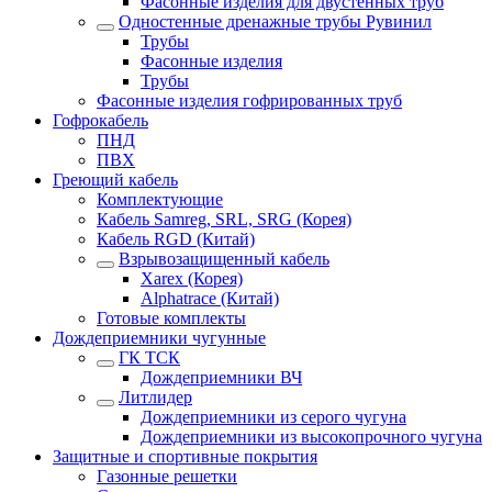
Фасонные изделия для двустенных труб
Одностенные дренажные трубы Рувинил
Трубы
Фасонные изделия
Трубы
Фасонные изделия гофрированных труб
Гофрокабель
ПНД
ПВХ
Греющий кабель
Комплектующие
Кабель Samreg, SRL, SRG (Корея)
Кабель RGD (Китай)
Взрывозащищенный кабель
Xarex (Корея)
Alphatrace (Китай)
Готовые комплекты
Дождеприемники чугунные
ГК ТСК
Дождеприемники ВЧ
Литлидер
Дождеприемники из серого чугуна
Дождеприемники из высокопрочного чугуна
Защитные и спортивные покрытия
Газонные решетки