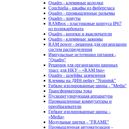
Quadro - клеммные колодки
Conchiglia - шкафы из фибергласа
Quadro - промышленные разъемы
Quadro - хомуты
RAMbox - пластиковые корпуса IP67
из поликарбоната
Quadro - кнопки и выключатели
Quadro - клеммные зажимы
RAM power - решения для организации
систем распределения
Импульсные источники питания -
"Quadro"
Решения для организации шинных
трасс для НКУ – «RAM bus»
Quadro - шлейфы заземления
Клеммы на ДИН-рейку "Nuputuk"
Гибкие изолированные шины - "Media"
Трансформаторы тока
Пускорегулирующая аппаратура
Промышленные коммутаторы и
преобразователи
Гибкие изолированные шины –
«Media»
Модульные щитки - "FRAME"
Промышленная автоматизация –