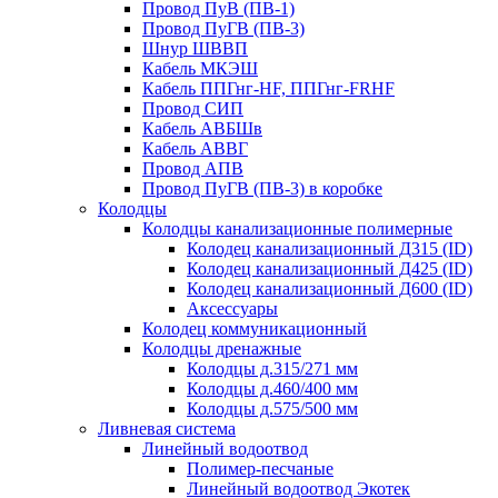
Провод ПуВ (ПВ-1)
Провод ПуГВ (ПВ-3)
Шнур ШВВП
Кабель МКЭШ
Кабель ППГнг-HF, ППГнг-FRHF
Провод СИП
Кабель АВБШв
Кабель АВВГ
Провод АПВ
Провод ПуГВ (ПВ-3) в коробке
Колодцы
Колодцы канализационные полимерные
Колодец канализационный Д315 (ID)
Колодец канализационный Д425 (ID)
Колодец канализационный Д600 (ID)
Аксессуары
Колодец коммуникационный
Колодцы дренажные
Колодцы д.315/271 мм
Колодцы д.460/400 мм
Колодцы д.575/500 мм
Ливневая система
Линейный водоотвод
Полимер-песчаные
Линейный водоотвод Экотек