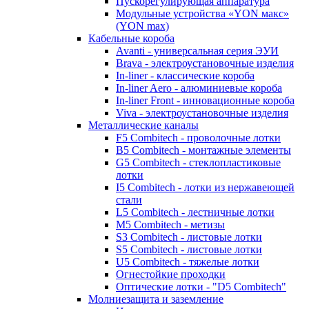
Пускорегулирующая аппаратура
Модульные устройства «YON макс»
(YON max)
Кабельные короба
Avanti - универсальная серия ЭУИ
Brava - электроустановочные изделия
In-liner - классические короба
In-liner Aero - алюминиевые короба
In-liner Front - инновационные короба
Viva - электроустановочные изделия
Металлические каналы
F5 Combitech - проволочные лотки
B5 Combitech - монтажные элементы
G5 Combitech - стеклопластиковые
лотки
I5 Combitech - лотки из нержавеющей
стали
L5 Combitech - лестничные лотки
M5 Combitech - метизы
S3 Combitech - листовые лотки
S5 Combitech - листовые лотки
U5 Combitech - тяжелые лотки
Огнестойкие проходки
Оптические лотки - "D5 Combitech"
Молниезащита и заземление