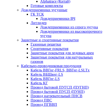
Alphatrace (Китай)
Готовые комплекты
Дождеприемники чугунные
ГК ТСК
Дождеприемники ВЧ
Литлидер
Дождеприемники из серого чугуна
Дождеприемники из высокопрочного
чугуна
Защитные и спортивные покрытия
Газонные решетки
Спортивные покрытия
Защитные покрытия для ледовых арен
Защитные покрытия для натуральных
газонов
Кабельно-проводниковая продукция
Кабель ВВГнг-FRLS, ВВГнг-LSLTx
Кабель ВБШвнг-LS
Кабель ВВГнг-LS
Кабель КГ
Провод бытовой ПУГСП (ПУГНП)
Провод бытовой ПУСП (ПУНП)
Провод нагревательный ПНСВ
Провод ПВС
Провод ПГВВП