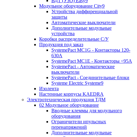
ВДТ (УЗО) Easy9
Модульное оборудование City9
Устройства диффиренциальной
защиты
Автоматические выключатели
Дополнительные модульные
устройства
Коробки распределительные C/У
Продукция под заказ
SystemePact MC1G - Контакторы 120-
630A
SystemePact MC1E - Контакторы <95A
SystemePact - Автоматические
выключатели
SystemePact - Соединительные блоки
Systeme Electric Systeme9
Изолента
Настенные корпусы KAEDRA
Электротехническая продукция ТДМ
02 Модульное оборудование
Вводные клеммы для модульного
оборудования
Ограничители ипульсных
перенапряжений
Дополнительные модульные