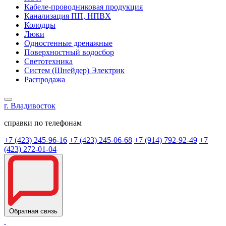
Кабеле-проводниковая продукция
Канализация ПП, НПВХ
Колодцы
Люки
Одностенные дренажные
Поверхностный водосбор
Светотехника
Систем (Шнейдер) Электрик
Распродажа
г. Владивосток
справки по телефонам
+7 (423) 245-96-16
+7 (423) 245-06-68
+7 (914) 792-92-49
+7
(423) 272-01-04
Обратная связь