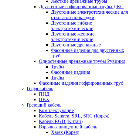
Жесткие дренажные трубы
Двустенные гофрированные трубы ДКС
Двустенные электротехнические для
открытой прокладки
Двустенные гибкие
электротехнические
Двустенные жесткие
электротехнические
Двустенные дренажные
Фасонные изделия для двустенных
труб
Одностенные дренажные трубы Рувинил
Трубы
Фасонные изделия
Трубы
Фасонные изделия гофрированных труб
Гофрокабель
ПНД
ПВХ
Греющий кабель
Комплектующие
Кабель Samreg, SRL, SRG (Корея)
Кабель RGD (Китай)
Взрывозащищенный кабель
Xarex (Корея)