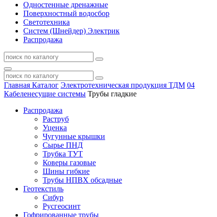
Одностенные дренажные
Поверхностный водосбор
Светотехника
Систем (Шнейдер) Электрик
Распродажа
Главная
Каталог
Электротехническая продукция ТДМ
04
Кабеленесущие системы
Трубы гладкие
Распродажа
Раструб
Уценка
Чугунные крышки
Сырье ПНД
Трубка ТУТ
Коверы газовые
Шины гибкие
Трубы НПВХ обсадные
Геотекстиль
Сибур
Русгеосинт
Гофрированные трубы