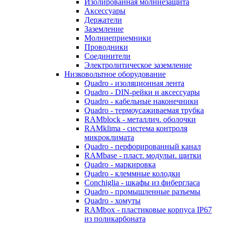
Изолированная молниезащита
Аксессуары
Держатели
Заземление
Молниеприемники
Проводники
Соединители
Электролитическое заземление
Низковольтное оборудование
Quadro - изоляционная лента
Quadro - DIN-рейки и аксессуары
Quadro - кабельные наконечники
Quadro - термоусаживаемая трубка
RAMblock - металлич. оболочки
RAMklima - система контроля
микроклимата
Quadro - перфорированный канал
RAMbase - пласт. модульн. щитки
Quadro - маркировка
Quadro - клеммные колодки
Conchiglia - шкафы из фибергласа
Quadro - промышленные разъемы
Quadro - хомуты
RAMbox - пластиковые корпуса IP67
из поликарбоната