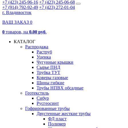
+7 (423) 245-96-16
+7 (423) 245-06-68
+7 (914) 792-92-49
+7 (423) 272-01-04
г. Владивосток
ВАШ ЗАКАЗ
0
0
товаров
, на
0.00 руб
.
КАТАЛОГ
Распродажа
Раструб
Уценка
Чугунные крышки
Сырье ПНД
Трубка ТУТ
Коверы газовые
Шины гибкие
Трубы НПВХ обсадные
Геотекстиль
Сибур
Русгеосинт
Гофрированные трубы
Двустенные жесткие трубы
ФД пласт
Полимер