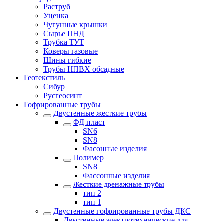
Раструб
Уценка
Чугунные крышки
Сырье ПНД
Трубка ТУТ
Коверы газовые
Шины гибкие
Трубы НПВХ обсадные
Геотекстиль
Сибур
Русгеосинт
Гофрированные трубы
Двустенные жесткие трубы
ФД пласт
SN6
SN8
Фасонные изделия
Полимер
SN8
Фассонные изделия
Жесткие дренажные трубы
тип 2
тип 1
Двустенные гофрированные трубы ДКС
Двустенные электротехнические для