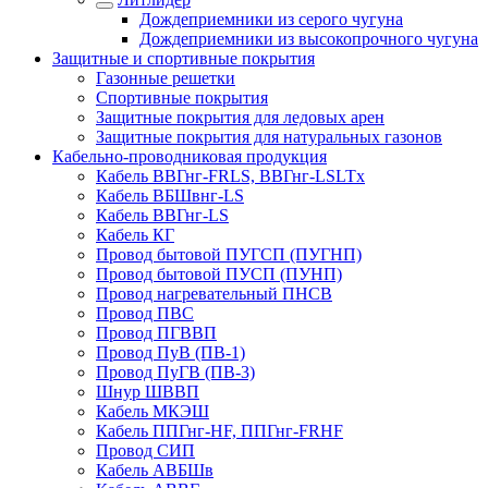
Дождеприемники из серого чугуна
Дождеприемники из высокопрочного чугуна
Защитные и спортивные покрытия
Газонные решетки
Спортивные покрытия
Защитные покрытия для ледовых арен
Защитные покрытия для натуральных газонов
Кабельно-проводниковая продукция
Кабель ВВГнг-FRLS, ВВГнг-LSLTx
Кабель ВБШвнг-LS
Кабель ВВГнг-LS
Кабель КГ
Провод бытовой ПУГСП (ПУГНП)
Провод бытовой ПУСП (ПУНП)
Провод нагревательный ПНСВ
Провод ПВС
Провод ПГВВП
Провод ПуВ (ПВ-1)
Провод ПуГВ (ПВ-3)
Шнур ШВВП
Кабель МКЭШ
Кабель ППГнг-HF, ППГнг-FRHF
Провод СИП
Кабель АВБШв