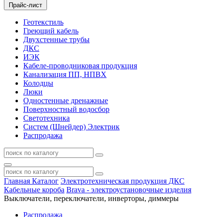
Прайс-лист
Геотекстиль
Греющий кабель
Двухстенные трубы
ДКС
ИЭК
Кабеле-проводниковая продукция
Канализация ПП, НПВХ
Колодцы
Люки
Одностенные дренажные
Поверхностный водосбор
Светотехника
Систем (Шнейдер) Электрик
Распродажа
Главная
Каталог
Электротехническая продукция ДКС
Кабельные короба
Brava - электроустановочные изделия
Выключатели, переключатели, инверторы, диммеры
Распродажа