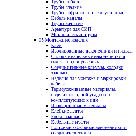
Трубы гибкие
Трубы гладкие
Трубы гофрированные двустенные
Кабель-каналы
Трубы жесткие
Арматура для СИП
Металлические трубы
05 Монтажные изделия
Клей
Изолированные наконечники и гильзы
Силовые кабельные наконечники и
гильзы под опрессовку
Соединительные клеммы, колодки,
зажимы
Изделия для монтажа и маркировки
кабеля
Термоусаживаемые материалы,
изделия холодной усадки и и
комплектующие к ним
Изоляционные материалы
Клейкие ленты
Блоки зажимов
Кабельные муфты
Болтовые кабельные наконечники и
соединители/гильзы