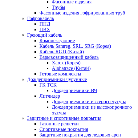
Фасонные изделия
Трубы
Фасонные изделия гофрированных труб
Гофрокабель
ПНД
ПВХ
Греющий кабель
Комплектующие
Кабель Samreg, SRL, SRG (Корея)
Кабель RGD (Китай)
Взрывозащищенный кабель
Xarex (Корея)
Alphatrace (Китай)
Готовые комплекты
Дождеприемники чугунные
ГК ТСК
Дождеприемники ВЧ
Литлидер
Дождеприемники из серого чугуна
Дождеприемники из высокопрочного
чугуна
Защитные и спортивные покрытия
Газонные решетки
Спортивные покрытия
Защитные покрытия для ледовых арен