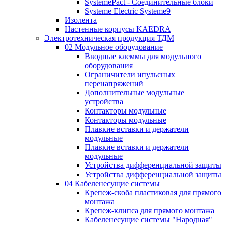
SystemePact - Соединительные блоки
Systeme Electric Systeme9
Изолента
Настенные корпусы KAEDRA
Электротехническая продукция ТДМ
02 Модульное оборудование
Вводные клеммы для модульного
оборудования
Ограничители ипульсных
перенапряжений
Дополнительные модульные
устройства
Контакторы модульные
Контакторы модульные
Плавкие вставки и держатели
модульные
Плавкие вставки и держатели
модульные
Устройства дифференциальной защиты
Устройства дифференциальной защиты
04 Кабеленесущие системы
Крепеж-скоба пластиковая для прямого
монтажа
Крепеж-клипса для прямого монтажа
Кабеленесущие системы "Народная"