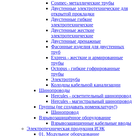
Cosmec- металлические трубы
Двустенные электротехнические для
открытой прокладки
Двустенные гибкие
электротехнические
Двустенные жесткие
электротехнические
Двустенные дренажные
Фасонные изделия для двустенных
труб
Express - жесткие и армированные
трубы
Octopus - гибкие гофрированные
трубы
Электротруба
Колодцы кабельной канализации
Шинопроводы
Hercules - осветительный шинопровод
Hercules - магистральный шинопровод
Группы (не создавать номенклатуру!)
Шинопровод
Взрывозащищённое оборудование
Взрывозащищенные кабельные вводы
Электротехническая продукция ИЭК
01. Модульное оборудование