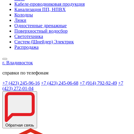
Кабеле-проводниковая продукция
Канализация ПП, НПВХ
Колодцы
Люки
Одностенные дренажные
Поверхностный водосбор
Светотехника
Систем (Шнейдер) Электрик
Распродажа
г. Владивосток
справки по телефонам
+7 (423) 245-96-16
+7 (423) 245-06-68
+7 (914) 792-92-49
+7
(423) 272-01-04
Обратная связь