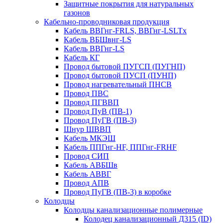
Защитные покрытия для натуральных
газонов
Кабельно-проводниковая продукция
Кабель ВВГнг-FRLS, ВВГнг-LSLTx
Кабель ВБШвнг-LS
Кабель ВВГнг-LS
Кабель КГ
Провод бытовой ПУГСП (ПУГНП)
Провод бытовой ПУСП (ПУНП)
Провод нагревательный ПНСВ
Провод ПВС
Провод ПГВВП
Провод ПуВ (ПВ-1)
Провод ПуГВ (ПВ-3)
Шнур ШВВП
Кабель МКЭШ
Кабель ППГнг-HF, ППГнг-FRHF
Провод СИП
Кабель АВБШв
Кабель АВВГ
Провод АПВ
Провод ПуГВ (ПВ-3) в коробке
Колодцы
Колодцы канализационные полимерные
Колодец канализационный Д315 (ID)