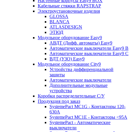
Настенные корпусы Easy9 BOX
Кабельные стяжки RAPSTRAP
Электроустановочные изделия
GLOSSA
BLANCA
ATLASDESIGN
ЭТЮД
Модульное оборудование Easy9
АВДТ (Дифф. автоматы) Easy9
Автоматические выключатели Easy9 В
Автоматические выключатели Easy9 С
ВДТ (УЗО) Easy9
Модульное оборудование City9
Устройства диффиренциальной
защиты
Автоматические выключатели
Дополнительные модульные
устройства
Коробки распределительные C/У
Продукция под заказ
SystemePact MC1G - Контакторы 120-
630A
SystemePact MC1E - Контакторы <95A
SystemePact - Автоматические
выключатели