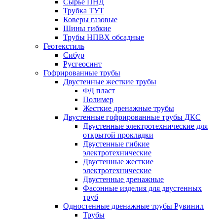
Сырье ПНД
Трубка ТУТ
Коверы газовые
Шины гибкие
Трубы НПВХ обсадные
Геотекстиль
Сибур
Русгеосинт
Гофрированные трубы
Двустенные жесткие трубы
ФД пласт
Полимер
Жесткие дренажные трубы
Двустенные гофрированные трубы ДКС
Двустенные электротехнические для
открытой прокладки
Двустенные гибкие
электротехнические
Двустенные жесткие
электротехнические
Двустенные дренажные
Фасонные изделия для двустенных
труб
Одностенные дренажные трубы Рувинил
Трубы