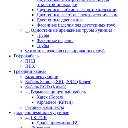
открытой прокладки
Двустенные гибкие электротехнические
Двустенные жесткие электротехнические
Двустенные дренажные
Фасонные изделия для двустенных труб
Одностенные дренажные трубы Рувинил
Трубы
Фасонные изделия
Трубы
Фасонные изделия гофрированных труб
Гофрокабель
ПНД
ПВХ
Греющий кабель
Комплектующие
Кабель Samreg, SRL, SRG (Корея)
Кабель RGD (Китай)
Взрывозащищенный кабель
Xarex (Корея)
Alphatrace (Китай)
Готовые комплекты
Дождеприемники чугунные
ГК ТСК
Дождеприемники ВЧ
Литлидер