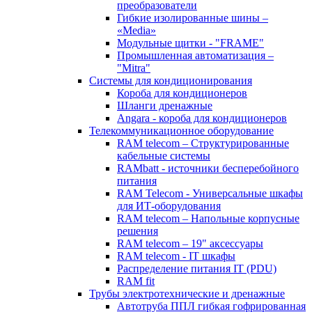
преобразователи
Гибкие изолированные шины –
«Media»
Модульные щитки - "FRAME"
Промышленная автоматизация –
"Mitra"
Системы для кондиционирования
Короба для кондиционеров
Шланги дренажные
Angara - короба для кондиционеров
Телекоммуникационное оборудование
RAM telecom – Структурированные
кабельные системы
RAMbatt - источники бесперебойного
питания
RAM Telecom - Универсальные шкафы
для ИТ-оборудования
RAM telecom – Напольные корпусные
решения
RAM telecom – 19" аксессуары
RAM telecom - IT шкафы
Распределение питания IT (PDU)
RAM fit
Трубы электротехнические и дренажные
Автотруба ППЛ гибкая гофрированная