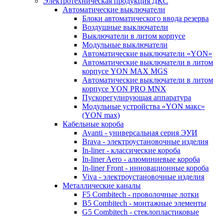
Электротехническая продукция ДКС
Автоматические выключатели
Блоки автоматического ввода резерва
Воздушные выключатели
Выключатели в литом корпусе
Модульные выключатели
Автоматические выключатели «YON»
Автоматические выключатели в литом
корпусе YON MAX MGS
Автоматические выключатели в литом
корпусе YON PRO MNX
Пускорегулирующая аппаратура
Модульные устройства «YON макс»
(YON max)
Кабельные короба
Avanti - универсальная серия ЭУИ
Brava - электроустановочные изделия
In-liner - классические короба
In-liner Aero - алюминиевые короба
In-liner Front - инновационные короба
Viva - электроустановочные изделия
Металлические каналы
F5 Combitech - проволочные лотки
B5 Combitech - монтажные элементы
G5 Combitech - стеклопластиковые