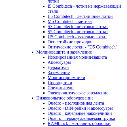
лотки
I5 Combitech - лотки из нержавеющей
стали
L5 Combitech - лестничные лотки
M5 Combitech - метизы
S3 Combitech - листовые лотки
S5 Combitech - листовые лотки
U5 Combitech - тяжелые лотки
Огнестойкие проходки
Оптические лотки - "D5 Combitech"
Молниезащита и заземление
Изолированная молниезащита
Аксессуары
Держатели
Заземление
Молниеприемники
Проводники
Соединители
Электролитическое заземление
Низковольтное оборудование
Quadro - изоляционная лента
Quadro - DIN-рейки и аксессуары
Quadro - кабельные наконечники
Quadro - термоусаживаемая трубка
RAMblock - металлич. оболочки