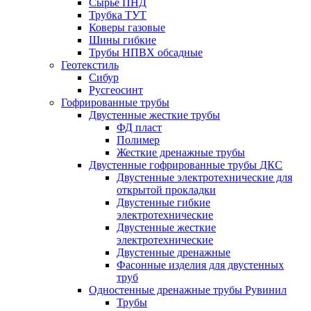
Сырье ПНД
Трубка ТУТ
Коверы газовые
Шины гибкие
Трубы НПВХ обсадные
Геотекстиль
Сибур
Русгеосинт
Гофрированные трубы
Двустенные жесткие трубы
ФД пласт
Полимер
Жесткие дренажные трубы
Двустенные гофрированные трубы ДКС
Двустенные электротехнические для
открытой прокладки
Двустенные гибкие
электротехнические
Двустенные жесткие
электротехнические
Двустенные дренажные
Фасонные изделия для двустенных
труб
Одностенные дренажные трубы Рувинил
Трубы