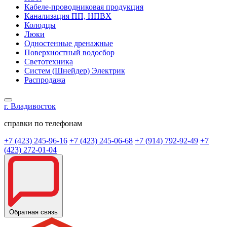
Кабеле-проводниковая продукция
Канализация ПП, НПВХ
Колодцы
Люки
Одностенные дренажные
Поверхностный водосбор
Светотехника
Систем (Шнейдер) Электрик
Распродажа
г. Владивосток
справки по телефонам
+7 (423) 245-96-16
+7 (423) 245-06-68
+7 (914) 792-92-49
+7
(423) 272-01-04
Обратная связь