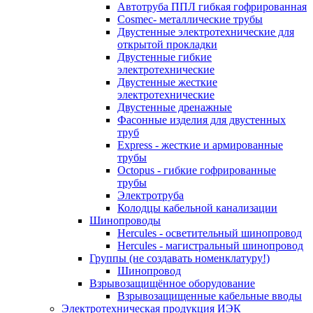
Автотруба ППЛ гибкая гофрированная
Cosmec- металлические трубы
Двустенные электротехнические для
открытой прокладки
Двустенные гибкие
электротехнические
Двустенные жесткие
электротехнические
Двустенные дренажные
Фасонные изделия для двустенных
труб
Express - жесткие и армированные
трубы
Octopus - гибкие гофрированные
трубы
Электротруба
Колодцы кабельной канализации
Шинопроводы
Hercules - осветительный шинопровод
Hercules - магистральный шинопровод
Группы (не создавать номенклатуру!)
Шинопровод
Взрывозащищённое оборудование
Взрывозащищенные кабельные вводы
Электротехническая продукция ИЭК