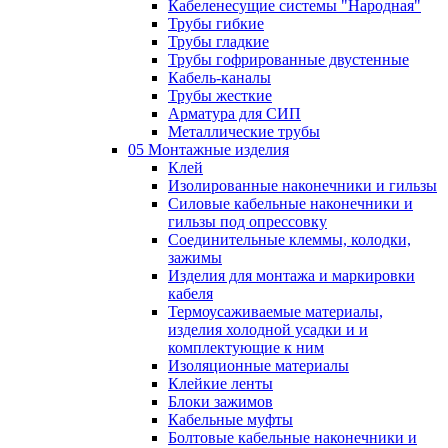
Кабеленесущие системы "Народная"
Трубы гибкие
Трубы гладкие
Трубы гофрированные двустенные
Кабель-каналы
Трубы жесткие
Арматура для СИП
Металлические трубы
05 Монтажные изделия
Клей
Изолированные наконечники и гильзы
Силовые кабельные наконечники и
гильзы под опрессовку
Соединительные клеммы, колодки,
зажимы
Изделия для монтажа и маркировки
кабеля
Термоусаживаемые материалы,
изделия холодной усадки и и
комплектующие к ним
Изоляционные материалы
Клейкие ленты
Блоки зажимов
Кабельные муфты
Болтовые кабельные наконечники и