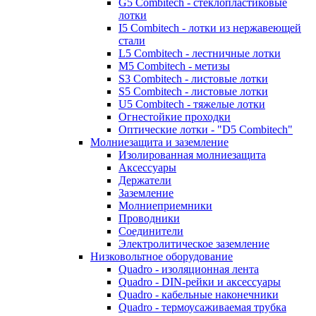
G5 Combitech - стеклопластиковые
лотки
I5 Combitech - лотки из нержавеющей
стали
L5 Combitech - лестничные лотки
M5 Combitech - метизы
S3 Combitech - листовые лотки
S5 Combitech - листовые лотки
U5 Combitech - тяжелые лотки
Огнестойкие проходки
Оптические лотки - "D5 Combitech"
Молниезащита и заземление
Изолированная молниезащита
Аксессуары
Держатели
Заземление
Молниеприемники
Проводники
Соединители
Электролитическое заземление
Низковольтное оборудование
Quadro - изоляционная лента
Quadro - DIN-рейки и аксессуары
Quadro - кабельные наконечники
Quadro - термоусаживаемая трубка