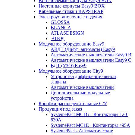
Встраиваемые корпусы Easy9 BOX
Настенные корпусы Easy9 BOX
Кабельные стяжки RAPSTRAP
Электроустановочные изделия
GLOSSA
BLANCA
ATLASDESIGN
ЭТЮД
Модульное оборудование Easy9
АВДТ (Дифф. автоматы) Easy9
Автоматические выключатели Easy9 В
Автоматические выключатели Easy9 С
ВДТ (УЗО) Easy9
Модульное оборудование City9
Устройства диффиренциальной
защиты
Автоматические выключатели
Дополнительные модульные
устройства
Коробки распределительные C/У
Продукция под заказ
SystemePact MC1G - Контакторы 120-
630A
SystemePact MC1E - Контакторы <95A
SystemePact - Автоматические