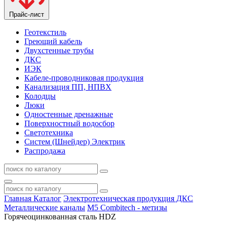
Прайс-лист
Геотекстиль
Греющий кабель
Двухстенные трубы
ДКС
ИЭК
Кабеле-проводниковая продукция
Канализация ПП, НПВХ
Колодцы
Люки
Одностенные дренажные
Поверхностный водосбор
Светотехника
Систем (Шнейдер) Электрик
Распродажа
Главная
Каталог
Электротехническая продукция ДКС
Металлические каналы
M5 Combitech - метизы
Горячеоцинкованная сталь HDZ