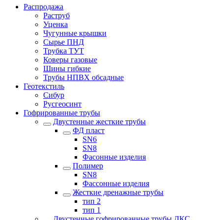
Распродажа
Раструб
Уценка
Чугунные крышки
Сырье ПНД
Трубка ТУТ
Коверы газовые
Шины гибкие
Трубы НПВХ обсадные
Геотекстиль
Сибур
Русгеосинт
Гофрированные трубы
Двустенные жесткие трубы
ФД пласт
SN6
SN8
Фасонные изделия
Полимер
SN8
Фассонные изделия
Жесткие дренажные трубы
тип 2
тип 1
Двустенные гофрированные трубы ДКС