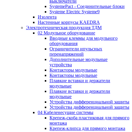
выключатели
SystemePact - Соединительные блоки
Systeme Electric Systeme9
Изолента
Настенные корпусы KAEDRA
Электротехническая продукция ТДМ
02 Модульное оборудование
Вводные клеммы для модульного
оборудования
Ограничители ипульсных
перенапряжений
Дополнительные модульные
устройства
Контакторы модульные
Контакторы модульные
Плавкие вставки и держатели
модульные
Плавкие вставки и держатели
модульные
Устройства дифференциальной защиты
Устройства дифференциальной защиты
04 Кабеленесущие системы
Крепеж-скоба пластиковая для прямого
монтажа
Крепеж-клипса для прямого монтажа