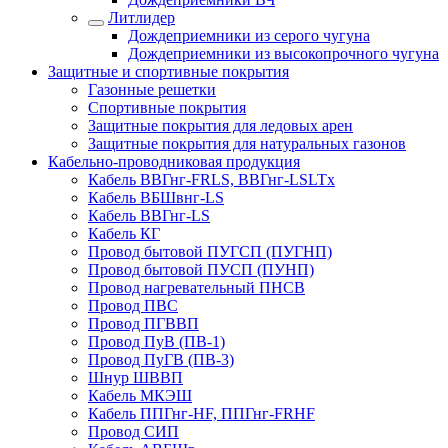
Литлидер
Дождеприемники из серого чугуна
Дождеприемники из высокопрочного чугуна
Защитные и спортивные покрытия
Газонные решетки
Спортивные покрытия
Защитные покрытия для ледовых арен
Защитные покрытия для натуральных газонов
Кабельно-проводниковая продукция
Кабель ВВГнг-FRLS, ВВГнг-LSLTx
Кабель ВБШвнг-LS
Кабель ВВГнг-LS
Кабель КГ
Провод бытовой ПУГСП (ПУГНП)
Провод бытовой ПУСП (ПУНП)
Провод нагревательный ПНСВ
Провод ПВС
Провод ПГВВП
Провод ПуВ (ПВ-1)
Провод ПуГВ (ПВ-3)
Шнур ШВВП
Кабель МКЭШ
Кабель ППГнг-HF, ППГнг-FRHF
Провод СИП