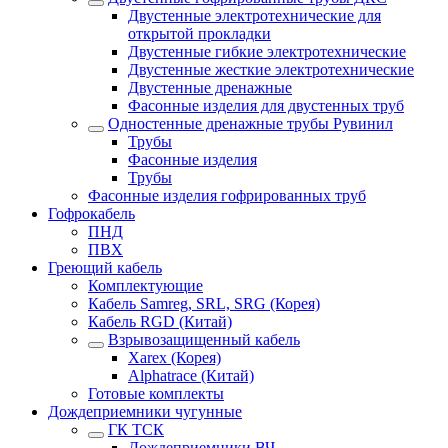
Двустенные электротехнические для
открытой прокладки
Двустенные гибкие электротехнические
Двустенные жесткие электротехнические
Двустенные дренажные
Фасонные изделия для двустенных труб
Одностенные дренажные трубы Рувинил
Трубы
Фасонные изделия
Трубы
Фасонные изделия гофрированных труб
Гофрокабель
ПНД
ПВХ
Греющий кабель
Комплектующие
Кабель Samreg, SRL, SRG (Корея)
Кабель RGD (Китай)
Взрывозащищенный кабель
Xarex (Корея)
Alphatrace (Китай)
Готовые комплекты
Дождеприемники чугунные
ГК ТСК
Дождеприемники ВЧ