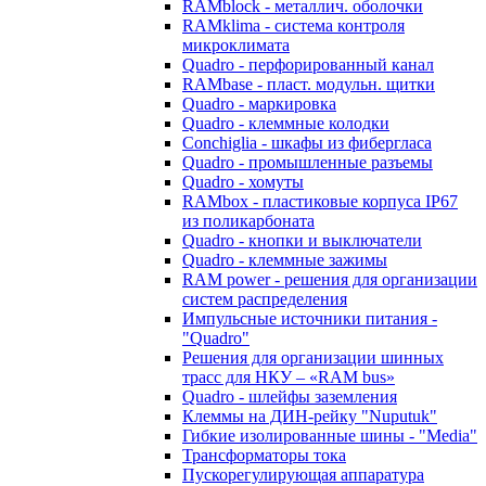
RAMblock - металлич. оболочки
RAMklima - система контроля
микроклимата
Quadro - перфорированный канал
RAMbase - пласт. модульн. щитки
Quadro - маркировка
Quadro - клеммные колодки
Conchiglia - шкафы из фибергласа
Quadro - промышленные разъемы
Quadro - хомуты
RAMbox - пластиковые корпуса IP67
из поликарбоната
Quadro - кнопки и выключатели
Quadro - клеммные зажимы
RAM power - решения для организации
систем распределения
Импульсные источники питания -
"Quadro"
Решения для организации шинных
трасс для НКУ – «RAM bus»
Quadro - шлейфы заземления
Клеммы на ДИН-рейку "Nuputuk"
Гибкие изолированные шины - "Media"
Трансформаторы тока
Пускорегулирующая аппаратура