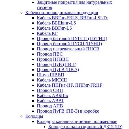
Защитные покрытия для натуральных
газонов
Кабельно-проводниковая продукция
Кабель ВВГнг-FRLS, ВВГнг-LSLTx
Кабель ВБШвнг-LS
Кабель ВВГнг-LS
Кабель КГ
Провод бытовой ПУГСП (ПУГНП)
Провод бытовой ПУСП (ПУНП)
Провод нагревательный ПНСВ
Провод ПВС
Провод ПГВВП
Провод ПуВ (ПВ-1)
Провод ПуГВ (ПВ-3)
Шнур ШВВП
Кабель МКЭШ
Кабель ППГнг-HF, ППГнг-FRHF
Провод СИП
Кабель АВБШв
Кабель АВВГ
Провод АПВ
Провод ПуГВ (ПВ-3) в коробке
Колодцы
Колодцы канализационные полимерные
Колодец канализационный Д315 (ID)