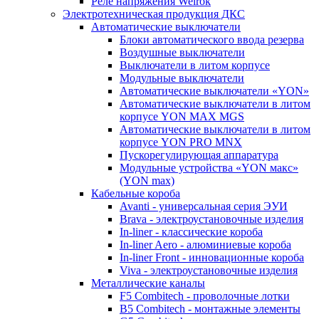
Реле напряжения Welrok
Электротехническая продукция ДКС
Автоматические выключатели
Блоки автоматического ввода резерва
Воздушные выключатели
Выключатели в литом корпусе
Модульные выключатели
Автоматические выключатели «YON»
Автоматические выключатели в литом
корпусе YON MAX MGS
Автоматические выключатели в литом
корпусе YON PRO MNX
Пускорегулирующая аппаратура
Модульные устройства «YON макс»
(YON max)
Кабельные короба
Avanti - универсальная серия ЭУИ
Brava - электроустановочные изделия
In-liner - классические короба
In-liner Aero - алюминиевые короба
In-liner Front - инновационные короба
Viva - электроустановочные изделия
Металлические каналы
F5 Combitech - проволочные лотки
B5 Combitech - монтажные элементы