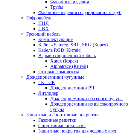
Фасонные изделия
Трубы
Фасонные изделия гофрированных труб
Гофрокабель
ПНД
ПВХ
Греющий кабель
Комплектующие
Кабель Samreg, SRL, SRG (Корея)
Кабель RGD (Китай)
Взрывозащищенный кабель
Xarex (Корея)
Alphatrace (Китай)
Готовые комплекты
Дождеприемники чугунные
ГК ТСК
Дождеприемники ВЧ
Литлидер
Дождеприемники из серого чугуна
Дождеприемники из высокопрочного
чугуна
Защитные и спортивные покрытия
Газонные решетки
Спортивные покрытия
Защитные покрытия для ледовых арен